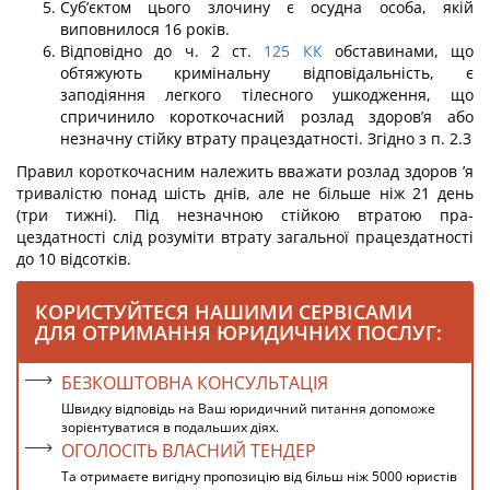
Суб’єктом цього злочину є осудна особа, якій
виповнилося 16 років.
Відповідно до ч. 2 ст.
125
КК
обставинами, що
обтяжують кримінальну від­повідальність, є
заподіяння легкого тілесного ушкодження, що
спричинило коротко­часний розлад здоров’я або
незначну стійку втрату працездатності. Згідно з п. 2.3
Правил короткочасним належить вважати розлад здоров ’я
тривалістю понад шість днів, але не більше ніж 21 день
(три тижні). Під незначною стійкою втратою пра­
цездатності слід розуміти втрату загальної працездатності
до 10 відсотків.
КОРИСТУЙТЕСЯ НАШИМИ СЕРВІСАМИ
ДЛЯ ОТРИМАННЯ ЮРИДИЧНИХ ПОСЛУГ:
БЕЗКОШТОВНА КОНСУЛЬТАЦІЯ
Швидку відповідь на Ваш юридичний питання допоможе
зорієнтуватися в подальших діях.
ОГОЛОСІТЬ ВЛАСНИЙ ТЕНДЕР
Та отримаєте вигідну пропозицію від більш ніж 5000 юристів