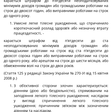
карається штрафом до п’ятдесяти неоподатковуваних
мінімумів доходів гро­мадян або громадськими роботами на
строк до двохсот годин, або виправними роботами на строк
до одного року.
Умисне легке тілесне ушкодження, що спричинило
короткочасний розлад здоров’я або незначну втрату
працездатності, -
карається штрафом від п’ятдесяти до ста
неоподатковуваних мінімумів до­ходів громадян або
громадськими роботами на строк від ста п’ятдесяти до
двох­сот сорока годин або виправними роботами на строк
до одного року, або арештом на строк до шести місяців, або
обмеженням волі на строк до двох років.
(Стаття 125 у редакції Закону України № 270-УІ від 15 квітня
2008 р.)
З об’єктивної сторони злочин характеризується:
діянням (дією або бездіяль­ністю), спрямованим на
заподіяння легкого тілесного ушкодження; наслідком
у ви­гляді спричинення легкого тілесного
ушкодження; причинним зв’язком між зазначеним
діянням та наслідком.