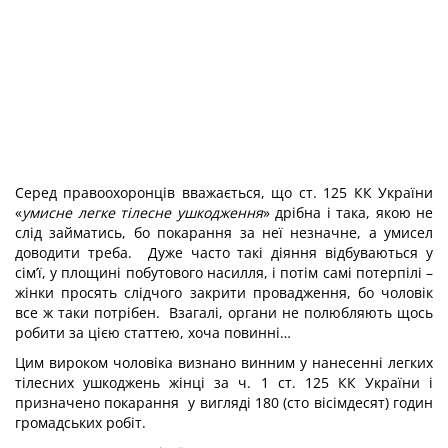
Серед правоохоронців вважається, що ст. 125 КК України
«
умисне легке тілесне ушкодження
» дрібна і така, якою не
слід займатись, бо покарання за неї незначне, а умисел
доводити треба. Дуже часто такі діяння відбуваються у
сім’ї, у площині побутового насилля, і потім самі потерпілі –
жінки просять слідчого закрити провадження, бо чоловік
все ж таки потрібен. Взагалі, органи не полюбляють щось
робити за цією статтею, хоча повинні…
Цим вироком чоловіка визнано винним у нанесенні легких
тілесних ушкоджень жінці за ч. 1 ст. 125 КК України і
призначено покарання у вигляді 180 (сто вісімдесят) годин
громадських робіт.