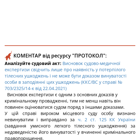
КОМЕНТАР від ресурсу "ПРОТОКОЛ":
Аналізуйте судовий акт:
Висновок судово-медичної
експертизи свідчить лише про наявність у потерпілого
тілесних ушкоджень і не може бути доказом винуватості
особи в заподіянні цих ушкоджень (ККС/ВС у справі №
703/2325/14-к від 22.04.2021)
Висновок експертизи є одним з основних доказів у
кримінальному провадженні, тим не менш навіть він
повинен оцінюватися судом поряд з іншими доказами.
У цій справі вироком місцевого суду особу визнано
невинуватим і виправдано за
ч. 2 ст. 125 КК України
(завдання умисного легкого тілесного ушкодження) за
недоведеністю його винуватості у вчиненні кримінального
правопорушення.