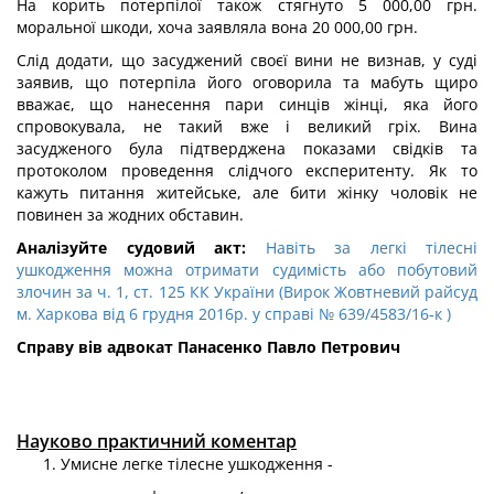
На корить потерпілої також стягнуто 5 000,00 грн.
моральної шкоди, хоча заявляла вона 20 000,00 грн.
Слід додати, що засуджений своєї вини не визнав, у суді
заявив, що потерпіла його оговорила та мабуть щиро
вважає, що нанесення пари синців жінці, яка його
спровокувала, не такий вже і великий гріх. Вина
засудженого була підтверджена показами свідків та
протоколом проведення слідчого експеритенту. Як то
кажуть питання житейське, але бити жінку чоловік не
повинен за жодних обставин.
Аналізуйте судовий акт:
Навіть за легкі тілесні
ушкодження можна отримати судимість або побутовий
злочин за ч. 1, ст. 125 КК України (Вирок Жовтневий райсуд
м. Харкова від 6 грудня 2016р. у справі № 639/4583/16-к )
Справу вів адвокат Панасенко Павло Петрович
Науково практичний коментар
Умисне легке тілесне ушкодження -