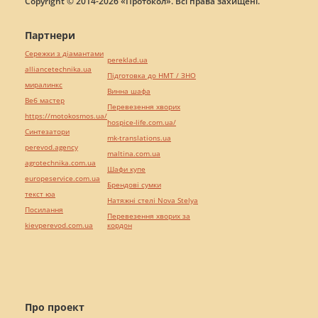
Copyright © 2014-2026 «Протокол». Всі права захищені.
Партнери
Сережки з діамантами
pereklad.ua
alliancetechnika.ua
Підготовка до НМТ / ЗНО
миралинкс
Винна шафа
Веб мастер
Перевезення хворих
https://motokosmos.ua/
hospice-life.com.ua/
Синтезатори
mk-translations.ua
perevod.agency
maltina.com.ua
agrotechnika.com.ua
Шафи купе
europeservice.com.ua
Брендові сумки
текст юа
Натяжні стелі Nova Stelya
Посилання
Перевезення хворих за
kievperevod.com.ua
кордон
Про проект