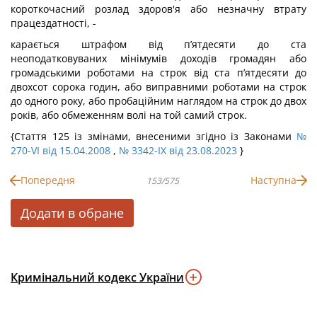
короткочасний розлад здоров'я або незначну втрату
працездатності, -
карається штрафом від п’ятдесяти до ста
неоподатковуваних мінімумів доходів громадян або
громадськими роботами на строк від ста п’ятдесяти до
двохсот сорока годин, або виправними роботами на строк
до одного року, або пробаційним наглядом на строк до двох
років, або обмеженням волі на той самий строк.
{Стаття 125 із змінами, внесеними згідно із Законами
№
270-VI від 15.04.2008
,
№ 3342-IX від 23.08.2023
}
Попередня
Наступна
153/575
Додати в обране
Кримінальний кодекс України