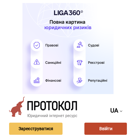
UA
Зареєструватися
Ввійти