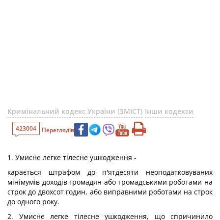
Кримінальний кодекс України (ЗМІСТ)
Інши кодекси
423004
Переглядів
1. Умисне легке тілесне ушкодження -
карається штрафом до п'ятдесяти неоподатковуваних
мінімумів доходів громадян або громадськими роботами на
строк до двохсот годин, або виправними роботами на строк
до одного року.
2. Умисне легке тілесне ушкодження, що спричинило