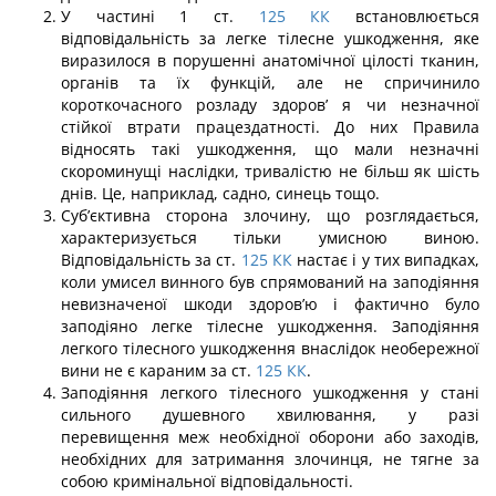
У частині 1 ст.
125
КК
встановлюється
відповідальність за легке тілесне ушко­дження, яке
виразилося в порушенні анатомічної цілості тканин,
органів та їх функцій, але не спричинило
короткочасного розладу здоров’ я чи незначної
стійкої втрати працездатності. До них Правила
відносять такі ушкодження, що мали незна­чні
скороминущі наслідки, тривалістю не більш як шість
днів. Це, наприклад, садно, синець тощо.
Суб’єктивна сторона злочину, що розглядається,
характеризується тільки умисною виною.
Відповідальність за ст.
125
КК
настає і у тих випадках,
коли умисел винного був спрямований на заподіяння
невизначеної шкоди здоров’ю і фактично було
заподіяно легке тілесне ушкодження. Заподіяння
легкого тілесного ушкодження вна­слідок необережної
вини не є караним за ст.
125
КК
.
Заподіяння легкого тілесного ушкодження у стані
сильного душевного хвилю­вання, у разі
перевищення меж необхідної оборони або заходів,
необхідних для за­тримання злочинця, не тягне за
собою кримінальної відповідальності.