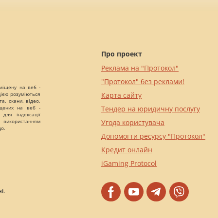
Про проект
Реклама на "Протокол"
"Протокол" без реклами!
міщену на веб -
цією розуміються
Карта сайту
а, скани, відео,
іщених на веб -
Тендер на юридичну послугу
 для індексації
 використанням
Угода користувача
що.
Допомогти ресурсу "Протокол"
Кредит онлайн
iGaming Protocol
і.