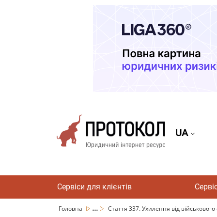
UA
Сервіси для клієнтів
Серві
...
Головна
Стаття 337. Ухилення від військового о