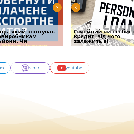
уд встановив для
яць, який коштував
Чи потрібна ФОП
Документи, на яких не
Огляд практики ВС від
Сімейний чи особис
Восьмий ААС фак
одування шкоди
овиробникам
печатка у 2026 році:
проставляється
Ростислава Кравця, що
кредит: від чого
підтвердив, що 
с
ьйони. Чи
правила засто
апостиль: пер
опублі
залежить ві
може скас
am
viber
youtube