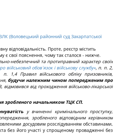
 ВЛК (Воловецький районний суд Закарпатської
ну відповідальність. Проте, реєстр містить
му є свої пояснення, чому так сталося - нижче.
ільно-небезпечний та протиправний характер своїх
ро військовий обов`язок і військову службу»
, п. п. 2,
. п. 1,4 Правил військового обліку призовників,
ння,
будучи належним чином попередженим про
3, відмовився від проходження військово-лікарської
ня зробленого начальником ТЦК СП.
инуватість
у вчиненні кримінального проступку,
 попередження, зробленого відповідним керівником
ановленими досудовим розслідуванням обставинами,
та без його участі у спрощеному провадженні без