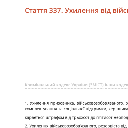
Стаття 337. Ухилення від вій
Кримінальний кодекс України (ЗМІСТ)
Інши коде
1. Ухилення призовника, військовозобов’язаного, 
комплектування та соціальної підтримки, керівника
карається штрафом від трьохсот до п’ятисот неопо
2. Ухилення військовозобов’язаного, резервіста від