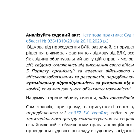
Аналізуйте судовий акт:
Нетипова практика: Суд 
області № 936/1310/23 від 26.10.2023 р.)
Відмова від проходження ВЛК, зазвичай, є порушенн
рішення, в яких за - фактично - відмову від ВЛК, о
Як свідчив обвинувальний акт у цій справі - чолові
дій, свідомо ухиляючись від виконання свого війсь
5 Порядку організації та ведення військового о
військовозобов'язаних та резервістів, передбачаюч
кримінальну відповідальність за ухилення від в
комісії, хоча мав для цього об'єктивну можливість”
.
На думку сторони обвинувачення,
військовозобов`я
Сам чоловік, при цьому, в присутності свого 
передбаченого ч.1
ст.337 КК України
, тобто в у
територіального центру комплектування та соціал
ознайомлений з обмеженням права апеляційного о
проведення судового розгляду в судовому засіданні