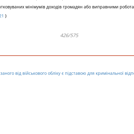
атковуваних мінімумів доходів громадян або виправними роботам
21
}
426/575
заного від військового обліку є підставою для кримінальної від