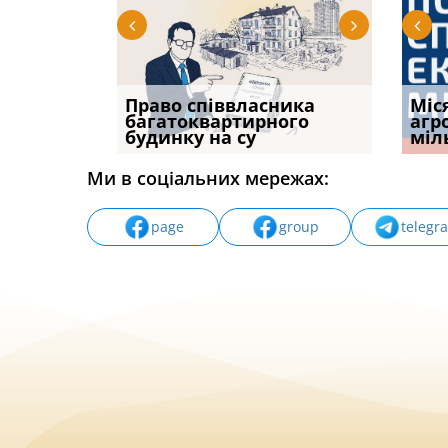
р, але
Право співвласника
ФУНДАМЕНТАЛЬНА
Якщо с
Міс
илася: як
багатоквартирного
ПРОБЛЕМА «СУДОВОЇ
відшк
агр
будинку на су
ПРАКТИКИ», АБО ПР
наявні
міл
Ми в соціальних мережах:
page
group
telegr