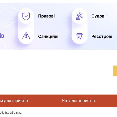
си для юристів
Каталог юристів
бліку або на...