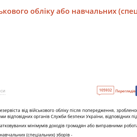
ськового обліку або навчальних (спе
105932
кси
Переглядів
резервіста від військового обліку після попередження, зроблен
ми відповідних органів Служби безпеки України, відповідних під
датковуваних мінімумів доходів громадян або виправними робота
 навчальних (спеціальних) зборів -