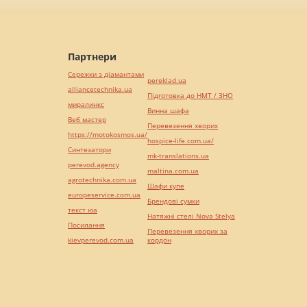
Партнери
Сережки з діамантами
pereklad.ua
alliancetechnika.ua
Підготовка до НМТ / ЗНО
миралинкс
Винна шафа
Веб мастер
Перевезення хворих
https://motokosmos.ua/
hospice-life.com.ua/
Синтезатори
mk-translations.ua
perevod.agency
maltina.com.ua
agrotechnika.com.ua
Шафи купе
europeservice.com.ua
Брендові сумки
текст юа
Натяжні стелі Nova Stelya
Посилання
Перевезення хворих за
kievperevod.com.ua
кордон