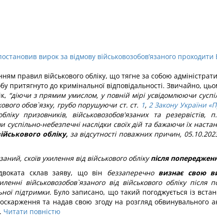
постановив вирок за відмову військовозобов’язаного проходити
ям правил військового обліку, що тягне за собою адміністратив
собу притягнуто до кримінальної відповідальності. Звичайно, цьо
к,
“діючи з прямим умислом, у повній мірі усвідомлюючи сусп
кового обов`язку, грубо порушуючи ст. ст.
1
,
2 Закону України «П
бліку призовників, військовозобов'язаних та резервістів, п
и суспільно-небезпечні наслідки своїх дій та бажаючи їх наста
ійськового обліку,
за відсутності поважних причин, 05.10.202
заний, скоїв ухилення від військового обліку
після попереджен
адвоката склав заяву, що він
беззаперечно
визнає свою в
хиленні військовозобов`язаного від військового обліку після
ьної підтримки.
Було записано, що такий погоджується із вст
скарження та надав свою згоду на розгляд обвинувального ак
.
Читати повністю