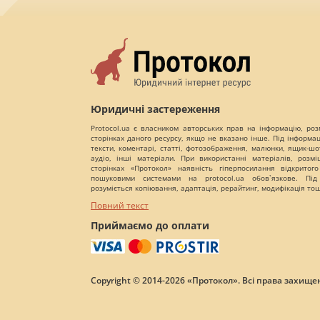
Юридичні застереження
Protocol.ua є власником авторських прав на інформацію, роз
сторінках даного ресурсу, якщо не вказано інше. Під інформа
тексти, коментарі, статті, фотозображення, малюнки, ящик-шот
аудіо, інші матеріали. При використанні матеріалів, розм
сторінках «Протокол» наявність гіперпосилання відкритого
пошуковими системами на protocol.ua обов`язкове. Під
розуміється копіювання, адаптація, рерайтинг, модифікація то
Повний текст
Приймаємо до оплати
Copyright © 2014-2026 «Протокол». Всі права захищен