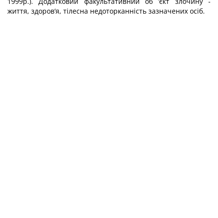
1999р.). Додатковий факультатив­ний об ’єкт злочину -
життя, здоров’я, тілесна недоторканність зазначених осіб.