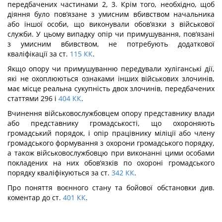
передбачених частинами 2, 3. Крім того, необхідно, щоб
діяння було пов’язане з умисним вбивством начальника
або іншої особи, що виконували обов’язки з військової
служби. У цьому випадку опір чи примушування, пов’язані
з умисним вбивством, не потребують додаткової
кваліфікації за ст.
115
КК
.
Якщо опору чи примушуванню передували хуліганські дії,
які не охоплюють­ся ознаками інших військових злочинів,
має місце реальна сукупність двох злочинів, передбачених
статтями 296 і
404
КК
.
Вчинення військовослужбовцем опору представнику влади
або представнику громадськості, що охороняють
громадський порядок, і опір працівнику міліції або члену
громадського формування з охорони громадського порядку,
а також військово­службовцю при виконанні цими особами
покладених на них обов’язків по охороні громадського
порядку кваліфікуються за ст.
342
КК
.
Про поняття воєнного стану та бойової обстановки див.
коментар до ст.
401
КК
.