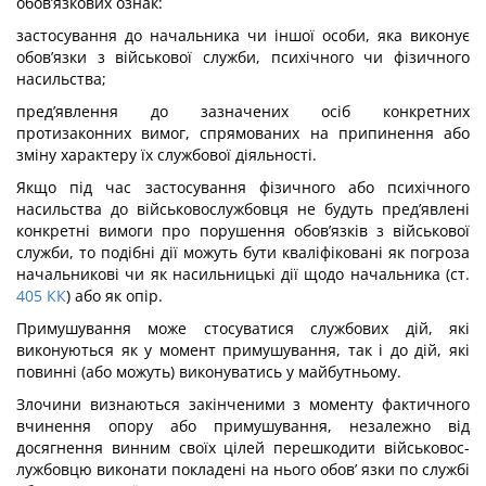
обов’язкових ознак:
застосування до начальника чи іншої особи, яка виконує
обов’язки з військової служби, психічного чи фізичного
насильства;
пред’явлення до зазначених осіб конкретних
протизаконних вимог, спрямованих на припинення або
зміну характеру їх службової діяльності.
Якщо під час застосування фізичного або психічного
насильства до військово­службовця не будуть пред’явлені
конкретні вимоги про порушення обов’язків з вій­ськової
служби, то подібні дії можуть бути кваліфіковані як погроза
начальникові чи як насильницькі дії щодо начальника (ст.
405
КК
) або як опір.
Примушування може стосуватися службових дій, які
виконуються як у момент примушування, так і до дій, які
повинні (або можуть) виконуватись у майбутньому.
Злочини визнаються закінченими з моменту фактичного
вчинення опору або примушування, незалежно від
досягнення винним своїх цілей перешкодити військовос­
лужбовцю виконати покладені на нього обов’ язки по службі