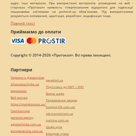
аудіо, інші матеріали. При використанні матеріалів, розміщених на веб -
сторінках «Протокол» наявність гіперпосилання відкритого для індексації
пошуковими системами на protocol.ua обов`язкове. Під використанням
розуміється копіювання, адаптація, рерайтинг, модифікація тощо.
Повний текст
Приймаємо до оплати
Copyright © 2014-2026 «Протокол». Всі права захищені.
Партнери
Сережки з діамантами
pereklad.ua
alliancetechnika.ua
Підготовка до НМТ / ЗНО
миралинкс
Винна шафа
Веб мастер
Перевезення хворих
https://motokosmos.ua/
hospice-life.com.ua/
Синтезатори
mk-translations.ua
perevod.agency
maltina.com.ua
agrotechnika.com.ua
Шафи купе
europeservice.com.ua
Брендові сумки