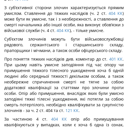
З суб’єктивної сторони злочин характеризується прямим
умислом. Ставлення до тяжких наслідків (ч. 2 ст.
404
КК
)
може бути як умисне, так і з необережності, а ставлення до
смерті начальника або іншої особи, яка виконує обов’язки з
військової служби (ч. 4 ст.
404
КК
), - тільке умисне.
Суб’єктом злочинів можуть бути військовослужбовці
рядового, сержантського і старшинського складу,
прапорщики і мічмани, а також особи офіцерського складу.
Про поняття тяжких наслідків див. коментар до ст.
401
КК
.
При цьому навіть умисне заподіяння під час опору чи
примушення тяжкого тілесного ушкодження хоча б одній
людині або середньої тяжкості декільком особам, а також
необережне спри­чинення смерті не тягне за собою
додаткової кваліфікації за статтями про злочини проти
особи. Опір або примушення, внаслідок яких були умисно
заподіяні тяжкі ті­лесні ушкодження, які потягли за собою
смерть потерпілого, необхідно кваліфікувати за сукупністю
злочинів - за ч. 2 ст. 404 та ст.
121
КК
.
За частиною 4 ст.
404
КК
опір або примушування
кваліфікуються у випадках, коли є хоча б одна із ознак,