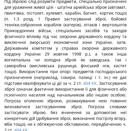
Під зброєю слід розуміти предмети, спеціально призначені
для ураження живої цілі - штатна армійська зброя (автомат,
гвинтівка, пістолет, кулемет, карабін, багнет, кортик тощо)
(п. 1.3 розд. 1 Правил застосування зброї, бойової
техніки,озброєння кораблів (катерів), літаків і вертольотів
Прикордонних військ, спеціальних засобів та заходів
фізичного впливу під час охорони державного кордону та
виключної (мор­ської) економічної зони України, затв.
Державним комітетом у справах охорони державного
кордону України 29 жовтня 1998 р.), а також інша
вогнепальна чи хо­лодна зброя як заводська, так і
саморобна (мисливська рушниця, фінський ніж, кастет
тощо). Використання при опорі предметів господарського
призначення (наприклад, сокири, палиці і т. ін.) не дає
підстави кваліфікувати ці дії за ч. 2 ст.
404
КК
. Застосування
зброї означає фактичне використання її для фізичного або
психічного насилля над начальником або іншою особою.
Погроза оголеною зброєю, розмахування нею повин­ні
визнаватися застосуванням зброї. Погроза словами
застосувати зброю, без вчинен­ня за допомогою неї
конкретних дій (добування зброї, виконання пострілу вгору,
вбік тощо), не є обтяжуючою обставиною, передбаченою ч.
2 ст.
404
КК
.