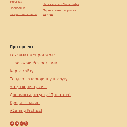
текст юа
Натяжні стелі Nova Stelya
Посилання
Перевезення хворих за
kievperevod.com.ua
кордон
Про проект
Реклама на "Протокол"
"Протокол" без реклами!
Карта сайту
Тендер на юридичну послугу
Угода користувача
Допомогти ресурсу "Протокол"
Кредит онлайн
iGaming Protocol