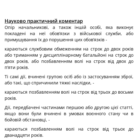
Науково практичний коментар
Опір начальникові, а також іншій особі, яка виконує
покладені на неї обов’язки з військової служби, або
примушування їх до порушення цих обов’язків -
караються службовим обмеженням на строк до двох років
або триманням у дисциплінарному батальйоні на строк до
двох років, або позбавленням волі на строк від двох до
п’яти років.
Ті самі дії, вчинені групою осіб або із застосуванням зброї,
або такі, що спричинили тяжкі наслідки, -
караються позбавленням волі на строк від трьох до восьми
років.
Дії, передбачені частинами першою або другою цієї статті,
якщо вони були вчинені в умовах воєнного стану чи в
бойовій обстановці, -
караються позбавленням волі на строк від трьох до
дванадцяти років.