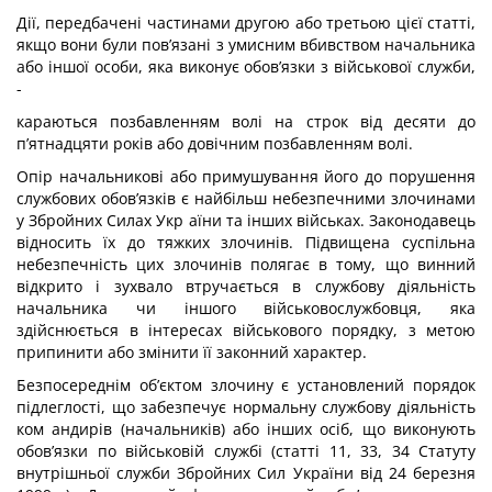
Дії, передбачені частинами другою або третьою цієї статті,
якщо вони були пов’язані з умисним вбивством начальника
або іншої особи, яка виконує обов’язки з військової служби,
-
караються позбавленням волі на строк від десяти до
п’ятнадцяти років або довічним позбавленням волі.
Опір начальникові або примушування його до порушення
службових обов’язків є найбільш небезпечними злочинами
у Збройних Силах Укр аїни та інших військах. Законодавець
відносить їх до тяжких злочинів. Підвищена суспільна
небезпечність цих злочинів полягає в тому, що винний
відкрито і зухвало втручається в службову діяльність
начальника чи іншого військовослужбовця, яка
здійснюється в інтересах військового порядку, з метою
припинити або змінити її законний характер.
Безпосереднім об’єктом злочину є установлений порядок
підлеглості, що забезпечує нормальну службову діяльність
ком андирів (начальників) або інших осіб, що виконують
обов’язки по військовій службі (статті 11, 33, 34 Статуту
внутріш­ньої служби Збройних Сил України від 24 березня