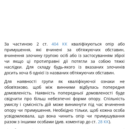
За частиною 2 ст.
404
КК
кваліфікуються опір або
примушення, які вчинені за обтяжуючих обставин,
вчинення злочину групою осіб або із застосуванням зброї
чи якщо ці протиправні дії потягли за собою тяжкі
наслідки. Для складу будь-якого із вказаних злочинів
досить хоча б однієї із названих обтяжуючих обставин.
Для наявності групи як кваліфікуючої ознаки не
обов’язково, щоб між винними відбулась попередня
домовленість. Наявність попередньої домовленості буде
свідчи­ти про більш небезпечні форми опору. Спільність
умислу і сумісність дій може ви­никнути під час вчинення
опору чи примушення, Необхідно тільки, щоб кожна особа
усвідомлювала, що вона чинить опір чи примушування
разом з іншими особами (див. коментар до ст.
28
КК
).