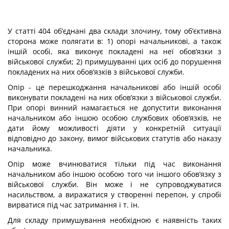
У статті 404 об’єднані два склади злочину, тому об’єктивна
сторона може по­лягати в: 1) опорі начальникові, а також
іншій особі, яка виконує покладені на неї обов’язки з
військової служби; 2) примушуванні цих осіб до порушення
покладених на них обов’язків з військової служби.
Опір - це перешкоджання начальникові або іншій особі
виконувати покладені на них обов’язки з військової служби.
При опорі винний намагається не допустити виконання
начальником або іншою особою службових обов’язків, не
дати йому мож­ливості діяти у конкретній ситуації
відповідно до закону, вимог військових статутів або наказу
начальника.
Опір може вчинюватися тільки під час виконання
начальником або іншою особою того чи іншого обов’язку з
військової служби. Він може і не супроводжуватися
насильством, а виражатися у створенні перепон, у спробі
вирватися під час затримання і т. ін.
Для складу примушування необхідною є наявність таких