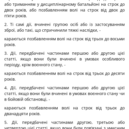
або триманням у дисциплінарному батальйоні на строк до
двох років, або позбавленням волі на строк від двох до
п’яти років.
2. Ті самі дії, вчинені групою осіб або із застосуванням
зброї, або такі, що спричинили тяжкі наслідки, -
караються позбавленням волі на строк від трьох до восьми
років.
3. Дії, передбачені частинами першою або другою цієї
статті, якщо вони були вчинені в умовах особливого
періоду, крім воєнного стану, -
караються позбавленням волі на строк від трьох до десяти
років.
4. Дії, передбачені частинами першою або другою цієї
статті, якщо вони були вчинені в умовах воєнного стану чи
в бойовій обстановці, -
караються позбавленням волі на строк від трьох до
дванадцяти років.
5. Дії, передбачені частинами другою, третьою або
четвертою цієї статті, якщо вони були пов’язані з умисним