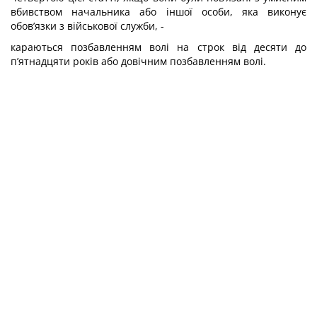
вбивством начальника або іншої особи, яка виконує
обов’язки з військової служби, -
караються позбавленням волі на строк від десяти до
п’ятнадцяти років або довічним позбавленням волі.