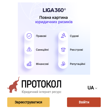
UA
Зареєструватися
Ввійти