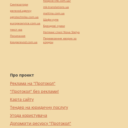
hospice-life.com.ua/
Синтезатори
mk-translations.ua
perevod.agency
maltina.com.ua
agrotechnika.com.ua
Шафи купе
europeservice.com.ua
Брендові сумки
текст юа
Натяжні стелі Nova Stelya
Посилання
Перевезення хворих за
kievperevod.com.ua
кордон
Про проект
Реклама на "Протокол"
"Протокол" без реклами!
Карта сайту
Тендер на юридичну послугу
Угода користувача
Допомогти ресурсу "Протокол"