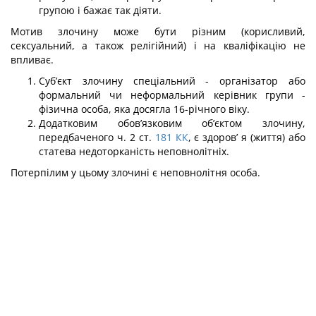
групою і бажає так діяти.
Мотив злочину може бути різним (корисливий,
сексуальний, а також релігійний) і на кваліфікацію не
впливає.
Суб’єкт злочину спеціальний - організатор або
формальний чи неформальний керівник групи -
фізична особа, яка досягла 16-річного віку.
Додатковим обов’язковим об’єктом злочину,
передбаченого ч. 2 ст.
181
КК
, є здоров’ я (життя) або
статева недоторканість неповнолітніх.
Потерпілим у цьому злочині є неповнолітня особа.