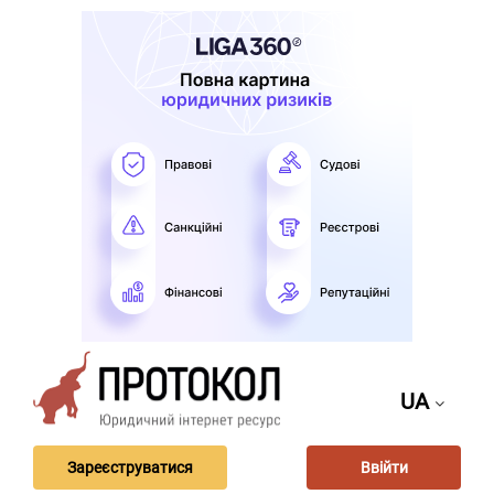
UA
Зареєструватися
Ввійти