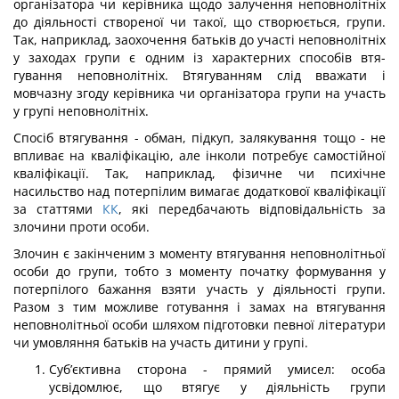
організатора чи керівника щодо залучення неповнолітніх
до діяльності створеної чи такої, що створюється, групи.
Так, наприклад, заохочення батьків до участі неповнолітніх
у заходах групи є одним із характерних способів втя­
гування неповнолітніх. Втягуванням слід вважати і
мовчазну згоду керівника чи ор­ганізатора групи на участь
у групі неповнолітніх.
Спосіб втягування - обман, підкуп, залякування тощо - не
впливає на кваліфікацію, але інколи потребує самостійної
кваліфікації. Так, наприклад, фізичне чи психічне
насильство над потерпілим вимагає додаткової кваліфікації
за статтями
КК
, які перед­бачають відповідальність за
злочини проти особи.
Злочин є закінченим з моменту втягування неповнолітньої
особи до групи, тобто з моменту початку формування у
потерпілого бажання взяти участь у діяльності гру­пи.
Разом з тим можливе готування і замах на втягування
неповнолітньої особи шля­хом підготовки певної літератури
чи умовляння батьків на участь дитини у групі.
Суб’єктивна сторона - прямий умисел: особа
усвідомлює, що втягує у діяль­ність групи