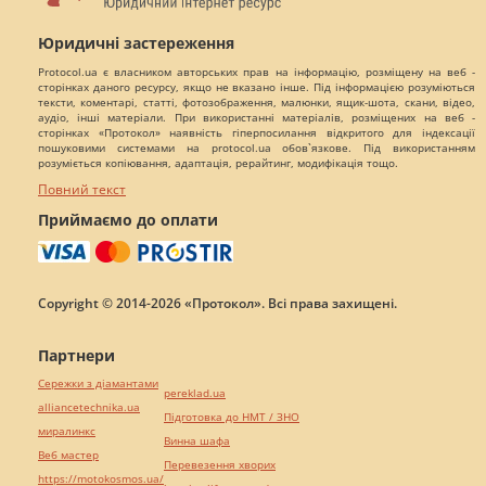
Юридичні застереження
Protocol.ua є власником авторських прав на інформацію, розміщену на веб -
сторінках даного ресурсу, якщо не вказано інше. Під інформацією розуміються
тексти, коментарі, статті, фотозображення, малюнки, ящик-шота, скани, відео,
аудіо, інші матеріали. При використанні матеріалів, розміщених на веб -
сторінках «Протокол» наявність гіперпосилання відкритого для індексації
пошуковими системами на protocol.ua обов`язкове. Під використанням
розуміється копіювання, адаптація, рерайтинг, модифікація тощо.
Повний текст
Приймаємо до оплати
Copyright © 2014-2026 «Протокол». Всі права захищені.
Партнери
Сережки з діамантами
pereklad.ua
alliancetechnika.ua
Підготовка до НМТ / ЗНО
миралинкс
Винна шафа
Веб мастер
Перевезення хворих
https://motokosmos.ua/