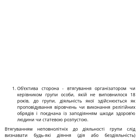
Об’єктива сторона - втягування організатором чи
керівником групи особи, якій не виповнилося 18
років, до групи, діяльність якої здійснюється як
проповідування віровчень чи виконання релігійних
обрядів і поєднана із заподіянням шкоди здоров’ю
людини чи статевою розпустою.
Втягуванням неповнолітніх до діяльності групи слід
визнавати будь-які діяння (дія або бездіяльність)