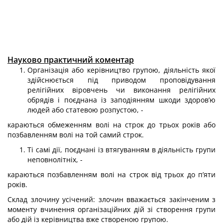
Науково практичний коментар
Організація або керівництво групою, діяльність якої
здійснюється під при­водом проповідування
релігійних віровчень чи виконання релігійних
обрядів і поєднана із заподіянням шкоди здоров’ю
людей або статевою розпустою, -
караються обмеженням волі на строк до трьох років або
позбавленням волі на той самий строк.
Ті самі дії, поєднані із втягуванням в діяльність групи
неповнолітніх, -
караються позбавленням волі на строк від трьох до п’яти
років.
Склад злочину усічений: злочин вважається закінченим з
моменту вчинення орга­нізаційних дій зі створення групи
або дій із керівництва вже створеною групою.