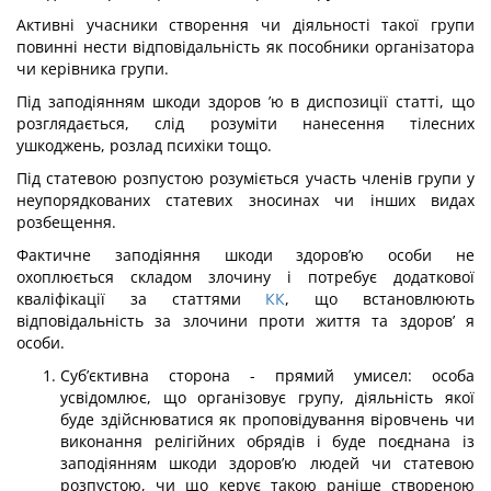
Активні учасники створення чи діяльності такої групи
повинні нести відповідаль­ність як пособники організатора
чи керівника групи.
Під заподіянням шкоди здоров ’ю в диспозиції статті, що
розглядається, слід розу­міти нанесення тілесних
ушкоджень, розлад психіки тощо.
Під статевою розпустою розуміється участь членів групи у
неупорядкованих статевих зносинах чи інших видах
розбещення.
Фактичне заподіяння шкоди здоров’ю особи не
охоплюється складом злочину і потребує додаткової
кваліфікації за статтями
КК
, що встановлюють
відповідальність за злочини проти життя та здоров’ я
особи.
Суб’єктивна сторона - прямий умисел: особа
усвідомлює, що організовує групу, діяльність якої
буде здійснюватися як проповідування віровчень чи
виконання релігійних обрядів і буде поєднана із
заподіянням шкоди здоров’ю людей чи статевою
розпустою, чи що керує такою раніше створеною