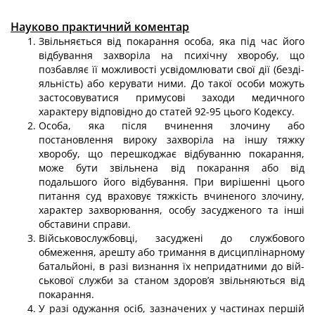
Науково практичний коментар
Звільняється від покарання особа, яка під час його
відбування захворіла на психічну хворобу, що
позбавляє її можливості усвідомлювати свої дії (безді­
яльність) або керувати ними. До такої особи можуть
застосовуватися примусові заходи медичного
характеру відповідно до статей 92-95 цього Кодексу.
Особа, яка після вчинення злочину або
постановлення вироку захворіла на іншу тяжку
хворобу, що перешкоджає відбуванню покарання,
може бути звіль­нена від покарання або від
подальшого його відбування. При вирішенні цього
питання суд враховує тяжкість вчиненого злочину,
характер захворювання, осо­бу засудженого та інші
обставини справи.
Військовослужбовці, засуджені до службового
обмеження, арешту або три­мання в дисциплінарному
батальйоні, в разі визнання їх непридатними до вій­
ськової служби за станом здоров’я звільняються від
покарання.
У разі одужання осіб, зазначених у частинах першій