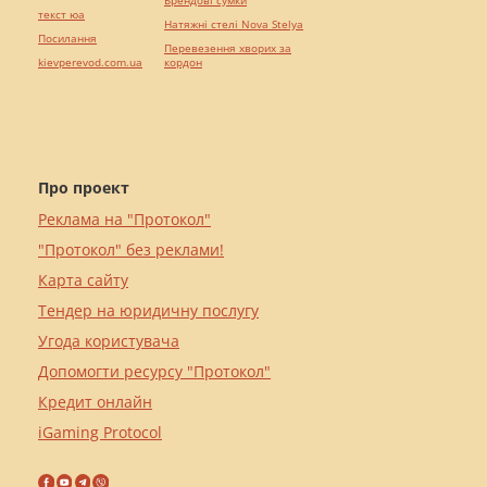
Брендові сумки
текст юа
Натяжні стелі Nova Stelya
Посилання
Перевезення хворих за
kievperevod.com.ua
кордон
Про проект
Реклама на "Протокол"
"Протокол" без реклами!
Карта сайту
Тендер на юридичну послугу
Угода користувача
Допомогти ресурсу "Протокол"
Кредит онлайн
iGaming Protocol