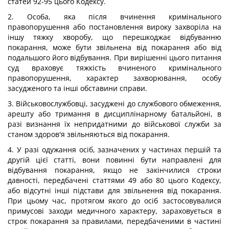
статей 92-95 цього Кодексу.
2. Особа, яка після вчинення кримінального
правопорушення або постановлення вироку захворіла на
іншу тяжку хворобу, що перешкоджає відбуванню
покарання, може бути звільнена від покарання або від
подальшого його відбування. При вирішенні цього питання
суд враховує тяжкість вчиненого кримінального
правопорушення, характер захворювання, особу
засудженого та інші обставини справи.
3. Військовослужбовці, засуджені до службового обмеження,
арешту або тримання в дисциплінарному батальйоні, в
разі визнання їх непридатними до військової служби за
станом здоров'я звільняються від покарання.
4. У разі одужання осіб, зазначених у частинах першій та
другій цієї статті, вони повинні бути направлені для
відбування покарання, якщо не закінчилися строки
давності, передбачені статтями 49 або 80 цього Кодексу,
або відсутні інші підстави для звільнення від покарання.
При цьому час, протягом якого до осіб застосовувалися
примусові заходи медичного характеру, зараховується в
строк покарання за правилами, передбаченими в частині