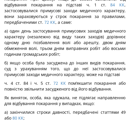
відбування покарання на під­ставі ч. 1 ст.
84
КК
,
застосовувалися примусові заходи медичного характеру,
вони зараховуються у строк покарання за правилами,
передбаченими ст.
72
КК
, а саме:
а) один день застосування примусових заходів медичного
характеру (незалежно від виду таких заходів) дорівнює
одному дню позбавлення волі або арешту, двом дням
обмеження волі, трьом дням виправних робіт або восьми
годинам громадських робіт;
б) якщо особа була засуджена до інших видів покарання,
суд з урахуванням того, що до неї застосовувалися
примусові заходи медичного характеру, може на підставі
ч. 4 ст. 84 і ч. 5 ст.
72
КК
пом’якшити покарання або
повністю звільнити засудженого від його відбування.
Як виняток, особа, яка одужала, не підлягає направленню
для відбування покаран­ня у випадках, якщо:
а) закінчилися строки давності, передбачені статтями 49
або
80
КК
;