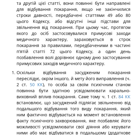
та другій цієї статті, вони повинні бути направлені
для відбування покарання, якщо не закінчилися
строки давності, передбачені статтями 49 або 80
цього Кодексу, або відсутні інші підстави для
звільнення від покарання. При цьому час, протягом
якого до осіб застосовувалися примусові заходи
медичного характеру, зараховується в строк
покарання за правилами, передбаченими в частині
п’ятій статті 72 цього Кодек­су, а один день
позбавлення волі дорівнює одному дню застосування
примусових заходів медичного характеру.
Оскільки відбування засудженим покарання
переслідує, окрім іншого, й мету його виправлення (ч.
2 ст.
50
КК
), то особа за своїм психічним станом
повинна бути здатною усвідомлювати карально-
виховний вплив покарання. Саме тому ч. 1 ст.
84
КК
встановлює, що засуджений підлягає звільненню від
подальшого відбування того виду покарання, який
ним фактично відбувається на момент встановлення
факту психічного захворювання, яке позбавляє його
можливості усвідомлювати свої діяння або керувати
ними або має відбуватися в подальшому (додаткове