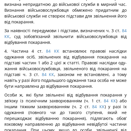
визнана непридатною до військової служби в мирний час.
Визнання військовослужбовця обмежено придатним до
військової служби не створює підстави для звільнення його
від покарання.
За наявності передумови і підстави, визначених ч. 3 ст.
84
КК
, суд зобов’язаний звільнити військовослужбовця від
відбування покарання.
4. Частина 4 ст.
84
КК
встановлює правові наслідки
одужання осіб, звільнених від відбування покарання на
підставі частин 1 або 2 цієї ж статті. Правові наслідки оду­
жання військовослужбовця, звільненого від покарання на
підставі ч. 3 ст.
84
КК
, за­коном не встановлені, а тому
навіть у разі його подальшого одужання така особа не може
бути направлена до відбування покарання.
Особи ж, які були звільнені від відбування покарання у
зв’язку із психічним за­хворюванням (ч. 1 ст.
84
КК
) або
іншим тяжким захворюванням (ч. 2 ст.
84
КК
) у разі їх
одужання (повного чи до такого ступеня, який не
перешкоджає відбуванню пока­рання), підлягають обов’
язковому направленню до відбування невідбутої частини
покарання. При цьому, якщо до особи, звільненої від