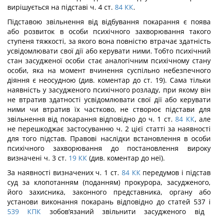
вирішується на підставі ч. 4 ст.
84
КК
.
Підставою звільнення від відбування покарання є поява
або розвиток в особи психічного захворювання такого
ступеня тяжкості, за якого вона повністю втрачає здатність
усвідомлювати свої дії або керувати ними. Тобто психічний
стан засудженої особи стає аналогічним психічному стану
особи, яка на момент вчинення суспільно небезпечного
діяння є неосудною (див. коментар до ст. 19). Сама тільки
наявність у засудженого психічного розладу, при якому він
не втратив здатності усвідомлювати свої дії або керувати
ними чи втратив їх частково, не створює підстави для
звільнення від покарання відповідно до ч. 1 ст.
84
КК
, але
не перешкоджає застосуванню ч. 2 цієї статті за наявності
для того підстав. Правові наслідки встановлення в особи
психіч­ного захворювання до постановлення вироку
визначені ч. 3 ст.
19
КК
(див. коментар до неї).
За наявності визначених ч. 1 ст.
84
КК
передумов і підстав
суд за клопотанням (поданням) прокурора, засудженого,
його захисника, законного представника, органу або
установи виконання покарань відповідно до статей 537 і
539
КПК
зобов’язаний звільнити засудженого від