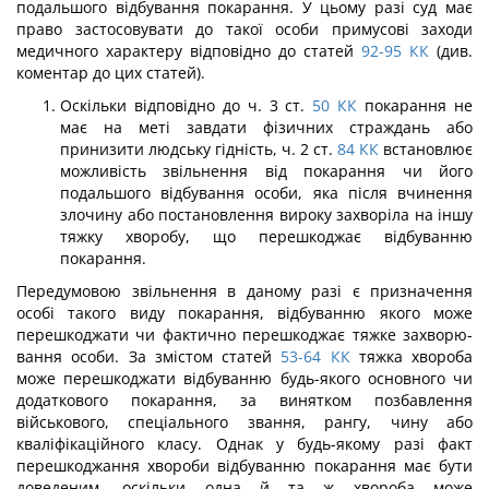
подальшого відбування покарання. У цьому разі суд має
право застосовувати до такої особи примусові заходи
медичного характеру відповід­но до статей
92-95
КК
(див.
коментар до цих статей).
Оскільки відповідно до ч. 3 ст.
50
КК
покарання не
має на меті завдати фізичних страждань або
принизити людську гідність, ч. 2 ст.
84
КК
встановлює
можливість звільнення від покарання чи його
подальшого відбування особи, яка після вчинення
злочину або постановлення вироку захворіла на іншу
тяжку хворобу, що перешкоджає відбуванню
покарання.
Передумовою звільнення в даному разі є призначення
особі такого виду покаран­ня, відбуванню якого може
перешкоджати чи фактично перешкоджає тяжке захворю­
вання особи. За змістом статей
53-64
КК
тяжка хвороба
може перешкоджати відбу­ванню будь-якого основного чи
додаткового покарання, за винятком позбавлення
військового, спеціального звання, рангу, чину або
кваліфікаційного класу. Однак у будь-якому разі факт
перешкоджання хвороби відбуванню покарання має бути
до­веденим, оскільки одна й та ж хвороба може