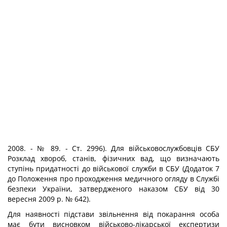
2008. - № 89. - Ст. 2996). Для військовослужбовців СБУ
Розклад хвороб, станів, фі­зичних вад, що визначають
ступінь придатності до військової служби в СБУ (Додаток 7
до Положення про проходження медичного огляду в Службі
безпеки України, затвер­дженого наказом СБУ від 30
вересня 2009 р. № 642).
Для наявності підстави звільнення від покарання особа
має бути висновком вій­ськово-лікарської експертизи