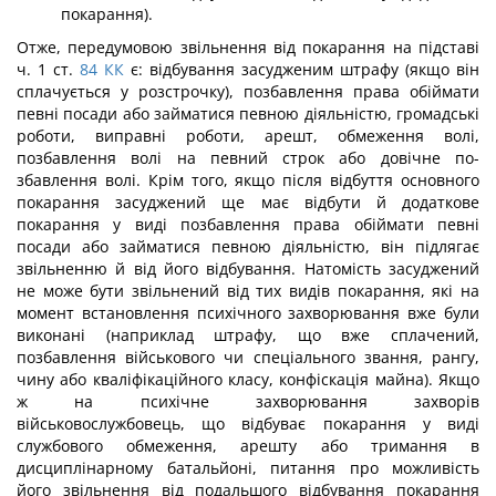
покарання).
Отже, передумовою звільнення від покарання на підставі
ч. 1 ст.
84
КК
є: відбу­вання засудженим штрафу (якщо він
сплачується у розстрочку), позбавлення права обіймати
певні посади або займатися певною діяльністю, громадські
роботи, виправ­ні роботи, арешт, обмеження волі,
позбавлення волі на певний строк або довічне по­
збавлення волі. Крім того, якщо після відбуття основного
покарання засуджений ще має відбути й додаткове
покарання у виді позбавлення права обіймати певні
посади або займатися певною діяльністю, він підлягає
звільненню й від його відбування. На­томість засуджений
не може бути звільнений від тих видів покарання, які на
момент встановлення психічного захворювання вже були
виконані (наприклад штрафу, що вже сплачений,
позбавлення військового чи спеціального звання, рангу,
чину або кваліфікаційного класу, конфіскація майна). Якщо
ж на психічне захворювання за­хворів
військовослужбовець, що відбуває покарання у виді
службового обмеження, арешту або тримання в
дисциплінарному батальйоні, питання про можливість
його звільнення від подальшого відбування покарання