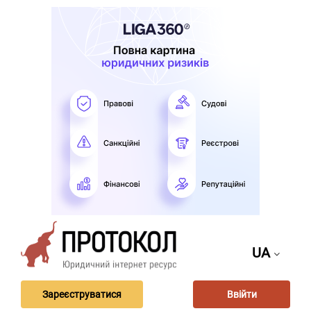
UA
Зареєструватися
Ввійти