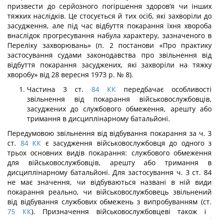
призвести до серйозного погіршення здоров’я чи інших
тяжких наслідків. Це стосується й тих осіб, які захворі­ли до
засудження, але під час відбуття покарання їхня хвороба
внаслідок прогресуван­ня набула характеру, зазначеного в
Переліку захворювань» (п. 2 постанови «Про прак­тику
застосування судами законодавства про звільнення від
відбуття покарання засу­джених, які захворіли на тяжку
хворобу» від 28 вересня 1973 р. № 8).
Частина 3 ст.
84
КК
передбачає особливості
звільнення від покарання військо­вослужбовців,
засуджених до службового обмеження, арешту або
тримання в дис­циплінарному батальйоні.
Передумовою звільнення від відбування покарання за ч. 3
ст.
84
КК
є засудження військовослужбовця до одного з
трьох основних видів покарання: службового обмежен­ня
для військовослужбовців, арешту або тримання в
дисциплінарному батальйоні. Для застосування ч. 3 ст. 84
не має значення, чи відбуваються названі в ній види
покарання реально, чи військовослужбовець звільнений
від відбування службових обмежень з ви­пробуванням (ст.
75
КК
). Призначення військовослужбовцеві також і