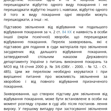
перешкоджати відбуттю одного виду покарання і не
перешкоджати відбуттю іншого і, навпаки, відбуттю одного
й того ж виду покарання одні хвороби можуть
перешкоджати, а інші - ні.
Підставою звільнення від відбування чи подальшого
відбування покарання за ч. 2 ст.
84
КК
є наявність в особи
іншої (окрім психічної) хвороби, що перешкоджає
відбуванню покарання. Перелік захворювань, які є
підставою для подання в суди матеріалів про звільнення
засуджених від дальшого відбування покарання,
затвердже­ний спільним наказом Державного
департаменту України з питань виконання покарань та
МОЗ від 18 січня 2000 р. № 3/6 (ОВУ. - 2000. - № 12. - Ст.
485). Цим же переліком необхідно керуватися і при
вирішенні питання про можливість звільнення за
хворобою і від повного відбування призначеного
покарання.
Захворювання, що створює підставу для звільнення від
відбування покарання, може бути встановлене в особи на
момент розгляду справи в суді або після постанов- лення
вироку. У першому випадку при застосуванні звільнення