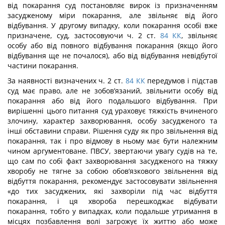
від покарання суд постановляє вирок із призначенням
засудженому міри покарання, але звільняє від його
відбування. У другому випадку, коли покарання особі вже
призначене, суд, за­стосовуючи ч. 2 ст.
84
КК
, звільняє
особу або від повного відбування покарання (якщо його
відбування ще не почалося), або від відбування невідбутої
частини покарання.
За наявності визначених ч. 2 ст.
84
КК
передумов і підстав
суд має право, але не зобов’язаний, звільнити особу від
покарання або від його подальшого відбування. При
вирішенні цього питання суд ураховує тяжкість вчиненого
злочину, характер захворю­вання, особу засудженого та
інші обставини справи. Рішення суду як про звільнення від
покарання, так і про відмову в ньому має бути належним
чином аргументоване. ПВСУ, звертаючи увагу судів на те,
що сам по собі факт захворювання засудженого на тяжку
хворобу не тягне за собою обов’язкового звільнення від
відбуття покарання, рекомендує застосовувати звільнення
«до тих засуджених, які захворіли під час відбуття
покарання, і ця хвороба перешкоджає відбувати
покарання, тобто у випадках, коли подальше утри­мання в
місцях позбавлення волі загрожує їх життю або може