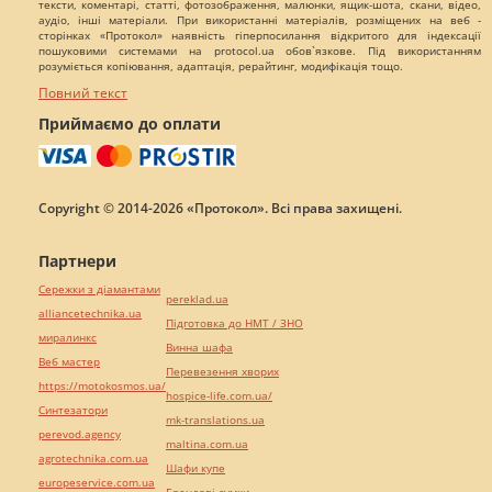
тексти, коментарі, статті, фотозображення, малюнки, ящик-шота, скани, відео,
аудіо, інші матеріали. При використанні матеріалів, розміщених на веб -
сторінках «Протокол» наявність гіперпосилання відкритого для індексації
пошуковими системами на protocol.ua обов`язкове. Під використанням
розуміється копіювання, адаптація, рерайтинг, модифікація тощо.
Повний текст
Приймаємо до оплати
Copyright © 2014-2026 «Протокол». Всі права захищені.
Партнери
Сережки з діамантами
pereklad.ua
alliancetechnika.ua
Підготовка до НМТ / ЗНО
миралинкс
Винна шафа
Веб мастер
Перевезення хворих
https://motokosmos.ua/
hospice-life.com.ua/
Синтезатори
mk-translations.ua
perevod.agency
maltina.com.ua
agrotechnika.com.ua
Шафи купе
europeservice.com.ua