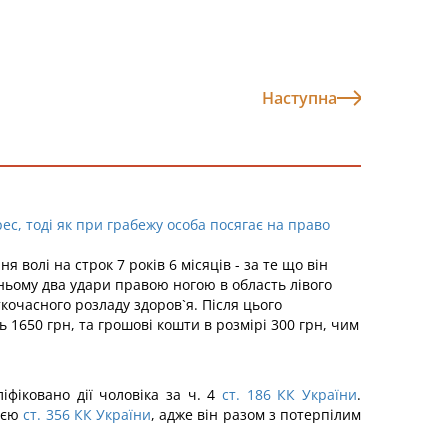
Наступна
ес, тоді як при грабежу особа посягає на право
 волі на строк 7 років 6 місяців - за те що він
нньому два удари правою ногою в область лівого
ткочасного розладу здоров`я. Після цього
1650 грн, та грошові кошти в розмірі 300 грн, чим
іфіковано дії чоловіка за ч. 4
ст. 186 КК України
.
цією
ст. 356 КК України
, адже він разом з потерпілим