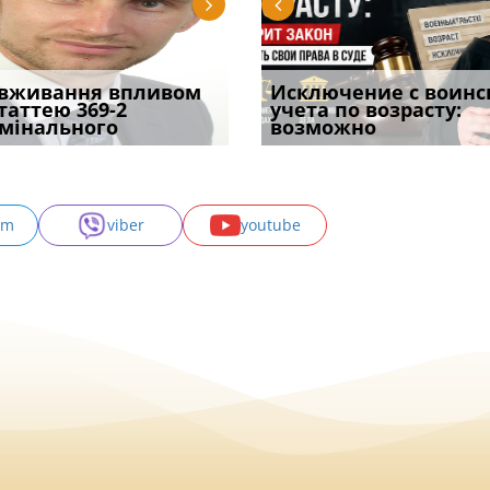
уд встановив для
вживання впливом
Особливості захисту у
Документи, на яких не
Переоформлення
Исключение с воинс
Восьмий ААС фак
одування шкоди
статтею 369-2
кримінальному
проставляється
відстрочки за іншою
учета по возрасту:
підтвердив, що 
с
мінального
провадженні: я
апостиль: пер
підставою: нов
возможно
може скас
am
viber
youtube