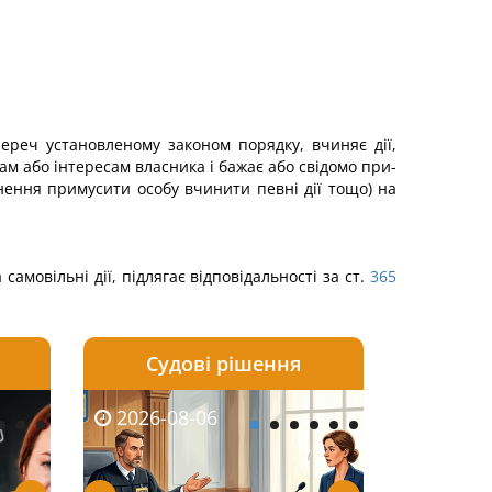
ереч установленому законом порядку, вчиняє дії,
ам або інтересам власника і бажає або свідомо при­
нення примусити особу вчинити певні дії тощо) на
мовільні дії, підлягає відповідальності за ст.
365
Судові рішення
2026-08-05
2026-08-03
2026-08-06
2026-08-06
2026-08-05
2026-08-03
2026-08-06
2026-08-0