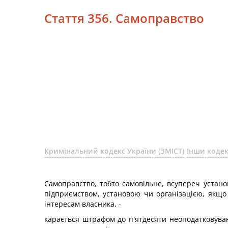
Стаття 356. Самоправство
Кримінальний кодекс України (ЗМІСТ)
Інши коде
Самоправство, тобто самовільне, всупереч устан
підприємством, установою чи організацією, якщ
інтересам власника, -
карається штрафом до п'ятдесяти неоподатковува