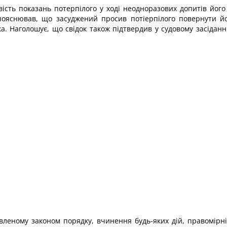
вість показань потерпілого у ході неодноразових допитів його 
 пояснював, що засуджений просив потіерпілого повернути й
а. Наголошує, що свідок також підтвердив у судовому засідан
овленому законом порядку, вчинення будь-яких дій, правомір