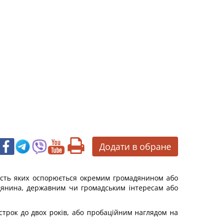
Додати в обране
ність яких оспорюється окремим громадянином або
дянина, державним чи громадським інтересам або
трок до двох років, або пробаційним наглядом на