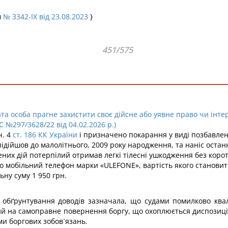
м
№ 3342-IX від 23.08.2023
}
451/575
а особа прагне захистити своє дійсне або уявне право чи інтер
С №297/3628/22 від 04.02.2026 р.)
ч. 4
ст. 186 КК України
і призначено покарання у виді позбавлення
підійшов до малолітнього, 2009 року народження, та наніс оста
чених дій потерпілий отримав легкі тілесні ушкодження без коро
 мобільний телефон марки «ULEFONE», вартість якого становить 
ну суму 1 950 грн.
і обґрунтування доводів зазначала, що судами помилково квал
ий на самоправне повернення боргу, що охоплюється диспози
ми боргових зобов`язань.