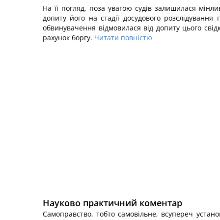
На її погляд, поза увагою судів залишилася мінли
допиту його на стадії досудового розслідування
обвинувачення відмовилася від допиту цього свідк
рахунок боргу.
Читати повністю
Науково практичний коментар
Самоправство, тобто самовільне, всупереч устан