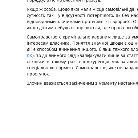
Якщо ж особа, щодо якої мали місце самовільні дії,
сутності, так і у відсутності потерпілого, як без 
відпо­відними злочинами проти життя і здоров’я. О
якщо дії ким-небудь оспорюються, але права чи об
Самоправство є кримінально караним лише за ум
інтересам власника. Поняття значної шкоди є оці
дії є способом вчинення іншого, більш тяжкого з
КК
), то дії винного слід кваліфікувати лише за ста
оскільки в такому разі є конкуренція між загальн
спеціальною нормою. Самоправство, яке не завдало 
проступок.
Злочин вважається закінченим з моменту настання 