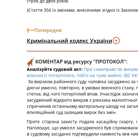
строк до двох років.
{Стаття 356 із змінами, внесеними згідно із Законо
Попередня
Кримінальний кодекс України
КОМЕНТАР від ресурсу "ПРОТОКОЛ":
Аналізуйте судовий акт:
При самоправстві винуват
власності потерпілого, тобто на чуже майно. (ВС КК
За вироком районного суду чоловіка засуджено за 
діючи умисно, повторно, в умовах воєнного стану, 
стегна, від чого потерпілий впав. Унаслідок зазна
засуджений відкрито викрав з рюкзака малолітнього
спричинив останньому матеріальну шкоду на загаль
Апеляційний суд залишив вирок без змін.
Проте сторона захисту подала касаційну скаргу, 
Наголошує, що умисел засудженого був спрямован
в судовому засіданні підтвердили наявність між ни