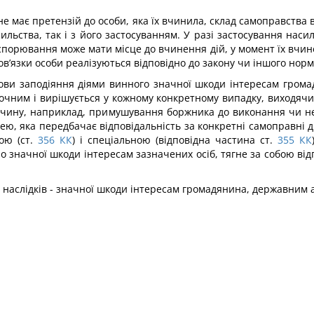
 не має претензій до особи, яка їх вчинила, склад самоправства
насильства, так і з його застосуванням. У разі застосування нас
спорювання може мати місце до вчинен­ня дій, у момент їх вчин
ов’язки особи реалізуються відповідно до закону чи іншого нор
ови заподіяння діями винного значної шкоди інтересам грома
ночним і вирішується у кожному конкретному випадку, виходяч
лочину, наприклад, примушування боржника до виконання чи не
ттею, яка передбачає відповідальність за конкретні самоправні ді
ою (ст.
356
КК
) і спеціальною (відповідна частина ст.
355
КК
значної шкоди інтересам зазначених осіб, тягне за собою відп
наслідків - значної шкоди ін­тересам громадянина, державним 