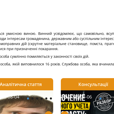
ься умисною виною. Винний усвідомлює, що самовільно, всуп
оди інтересам громадянина, дер­жавним або суспільним інтерес
моправних дій (скрутне матеріаль­не становище, помста, праг
тися при призначенні покарання.
соба сумлінно помиляється у законності своїх дій.
оба, якій виповнилося 16 років. Службова особа, яка вчинила са
Аналітична стаття
Консультації
08-06
26-08-04
2026-08-05
2026-08-06
2026-08-04
2026-08-06
2026-07-30