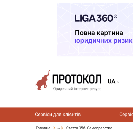
UA
Сервіси для клієнтів
Серві
...
Головна
Стаття 356. Самоправство