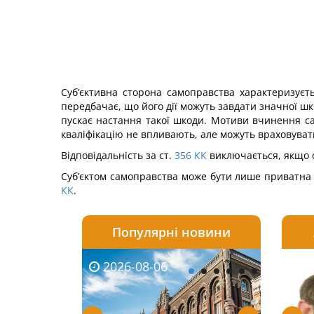
Суб’єктивна сторона самоправства характеризуєт
передбачає, що його дії можуть завдати значної шк
пускає настання такої шкоди. Мотиви вчинення са
квалі­фікацію не впливають, але можуть враховува
Відповідальність за ст.
356
КК
виключається, якщо о
Суб’єктом самоправства може бути лише приватна ос
КК
.
Популярні новини
2026-08-06
2026-08-03
2026-
20