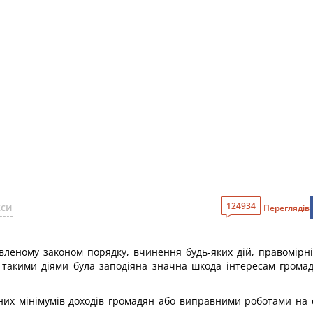
124934
кси
Переглядів
овленому законом порядку, вчинення будь-яких дій, правомір
о такими діями була заподіяна значна шкода інтересам грома
них мінімумів доходів громадян або виправними роботами на с