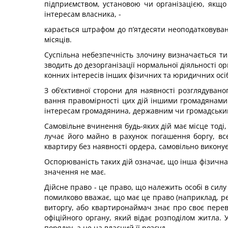
підприємством, установою чи організацією, якщо
інтересам власника, -
карається штрафом до п’ятдесяти неоподатковуван
місяців.
Суспільна небезпечність злочину визначається ти
зводить до дезорганізації нормальної діяльності о
конних інтересів інших фізичних та юридичних осі
З об’єктивної сторони для наявності розглядуваног
вання правомірності цих дій іншими громадянами 
інте­ресам громадянина, державним чи громадськи
Самовільне вчинення будь-яких дій має місце тоді,
лучає його майно в рахунок погашення боргу, все
квартиру без наявності ордера, самовільно викону
Оспорюваність таких дій означає, що інша фізична
значення не має.
Дійсне право - це право, що належить особі в силу 
помилково вважає, що має це право (наприклад, реа
витор­гу, або квартиронаймач знає про своє пере
офіційного органу, який відає розподілом житла. 
порядку, а не на власний її розсуд.