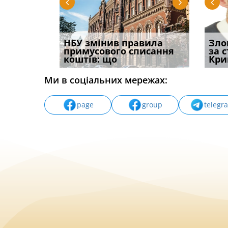
і
НБУ змінив правила
Водії можуть отримати
Якщо с
Зло
способом
примусового списання
компенсацію за
відшк
за 
вих
коштів: що
незаконні дії
наявні
Кри
Ми в соціальних мережах:
page
group
telegr