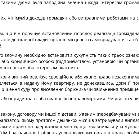
 такими діями була заподі­яна значна шкода інтересам гром
их мінімумів доходів гро­мадян або виправними роботами на ст
м, що він порушує встановле­ний порядок реалізації громадян
рганів державної влади, органів місцевого самоврядування та об
б.
о злочину необхідно встано­вити сукупність таких трьох ознак
або юридичною особою (підпри­ємством, установою чи організ
м інтересам або інтересам власника.
 коли винний реалізує своє дій­сне або уявне право незаконни
ляється в надану йому квартиру, не дочекавшись, доки її по
є рішення суду про виселення боржника чи звільнення приміще
 або юридична особа вважає їх неправомірними. Чи дійсно у вин
закону, договору чи іншої під­стави. Уявним (передбачуваним) є
лізатор, якому протягом декількох місяців затримували виплату
важне право на одержання кімнати, що звільнилася у комунальн
Утім і за наявності рішень уповноважених ор­ганів права осо