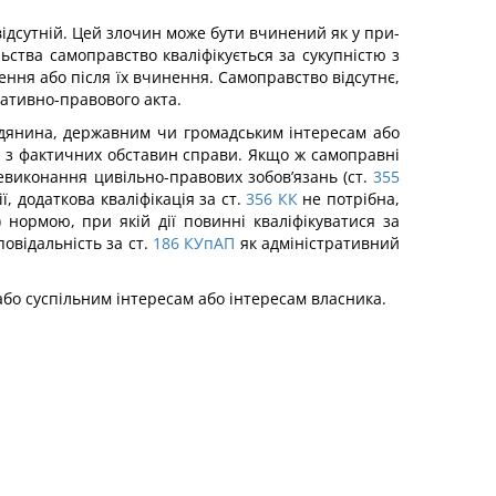
 відсутній. Цей злочин може бути вчинений як у при­
ильства самоправство кваліфікується за сукупністю з
ення або після їх вчинення. Самоправство відсутнє,
мативно-правового акта.
дянина, державним чи громадським інтересам або
и з фактичних обставин справи. Якщо ж самоправні
виконання цивільно-правових зобов’язань (ст.
355
ї, додаткова кваліфікація за ст.
356
КК
не потрібна,
) нормою, при якій дії повинні кваліфікуватися за
овідальність за ст.
186
КУпАП
як адміністративний
або суспільним інтересам або інтересам власника.