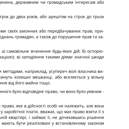
адянина, державним чи громадським інтересам або
рок до двох років, або арештом на строк до трьох
ами своїх законних або передбачуваних прав, при­
’єднань громадян, а також до порушення прав та за­
: а) самовільне вчинення будь-яких дій; б) оспорю­
ацією); в) заподіяння такими діями значної шкоди
ми методами, наприклад, усупереч волі власника ви­
кинуть колишні мешканці, або вселяється у вільну
ння від його майна тощо.
ного було відповідне право, чи воно було уявним -
 право, яке в дійсності особі не належить, але вона
 заробітної плати, вважає, що має право взяти її з
ій квартирі, і займає її, не дочекавшись рішення
би мають бути реалізовані у встановленому законом