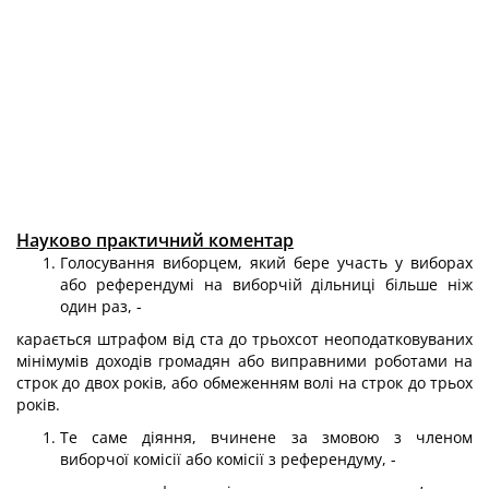
Науково практичний коментар
Голосування виборцем, який бере участь у виборах
або референдумі на ви­борчій дільниці більше ніж
один раз, -
карається штрафом від ста до трьохсот неоподатковуваних
мінімумів доходів громадян або виправними роботами на
строк до двох років, або обмеженням волі на строк до трьох
років.
Те саме діяння, вчинене за змовою з членом
виборчої комісії або комісії з референдуму, -