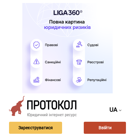
UA
Зареєструватися
Ввійти