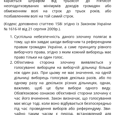
карається штрафом від трьохсот до п’ятисот
неоподатковуваних мінімумів доходів громадян або
обмеженням волі на строк до трьох років, або
позбавленням волі на той самий строк.
(Кодекс доповнено статтею 158і згідно із Законом України
№ 1616-VI від 21 серпня 2009р.).
Суспільна небезпечність даного злочину полягає в
тому, що він завдає шкоди виборчим та референдним
правам громадян України, а саме принципу рівного
ви­борчого права, згідно з яким кожний виборець має
право тільки на один голос.
Об’єктивна сторона злочину виявляється у
голосуванні виборцем на виборчій дільниці більше
ніж один раз. При цьому не має значення, на одній
дільниці виборець голосував декілька разів, або по
одному разу на декількох різних дільницях, однак,
важливо, щоб це були вибори одного виду.
Обов’язковою ознакою об’єктивної сторо­ни злочину є
час його вчинення. Закон визначає, що голосування
має місце тоді, коли воно відбувається безпосередньо
під час проведення виборів або референдуму. Зви­
чайно таким часом є період, встановлений для