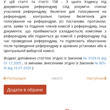
У цій статті та статті 158 - 3 цього Кодексу під
документацією референдуму слід розуміти списки
учасників референдуму, бюлетені для голосування на
референдумі, контрольні талони бюлетенів для
голосування на референдумі, усі постанови, протоколи,
акти, заяви та подання членів комісій з референдуму, інші
документи, що приймаються (складаються) комісіями з
референдуму або подаються до комісій з референдуму під
час проведення референдуму, та підлягають зберіганню
після проведення референдуму в архівних установах або в
Центральній виборчій комісії.
{Кодекс доповнено статтею згідно із Законом
№ 3169-IV від
01.12.2005
; із змінами, внесеними згідно із Законом
№ 805-
IX від 16.07.2020
}
Попередня
Наступна
194/575
Додати в обране