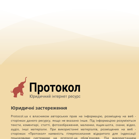
Юридичні застереження
Protocol.ua є власником авторських прав на інформацію, розміщену на веб -
сторінках даного ресурсу, якщо не вказано інше. Під інформацією розуміються
тексти, коментарі, статті, фотозображення, малюнки, ящик-шота, скани, відео,
аудіо, інші матеріали. При використанні матеріалів, розміщених на веб -
сторінках «Протокол» наявність гіперпосилання відкритого для індексації
пошуковими системами на protocol.ua обов`язкове. Під використанням