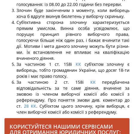
голосування: із 08.00 до 22.00 години без перерви.
Злочин буде закінченим з моменту, коли виборець
хоча б вдруге вкинув бюлетень у виборчу скриньку.
Суб’єктивна сторона злочину характеризується
прямим умислом. Винна осо­ба усвідомлює, що
порушує принцип рівного виборчого права,
голосуючи більше ніж один раз, і бажає вчинити такі
дії. Мотиви і мета даного злочину можуть бути різни­
ми. Їх встановлення не впливає на кваліфікацію
вчиненого діяння.
За частиною 1 ст. 158і
КК
суб’єктом злочину є
виборець, тобто громадянин України, що досяг 18-ти
років і має право голосу.
За частиною 2 ст. 158і
КК
передбачена
відповідальність за те саме діяння, вчи­нене за
змовою із членом виборчої комісії або комісії з
референдуму. Про поняття змови див. коментар до
ст.
28
КК
. Суб’єктом цього злочину, крім виборця, є
член ви­борчої комісії або комісії з референдуму.
КОРИСТУЙТЕСЯ НАШИМИ СЕРВІСАМИ
ДЛЯ ОТРИМАННЯ ЮРИДИЧНИХ ПОСЛУГ: