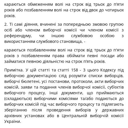
караються обмеженням волі на строк від трьох до п’яти
років або позбавленням волі на строк від двох до чотирьох
років.
2. Ті самі діяння, вчинені за попередньою змовою групою
осіб або членом виборчої комісії чи членом комісії з
референдуму, чи іншою службовою особою з
використанням службового становища, -
караються позбавленням волі на строк від трьох до п'яти
років з позбавленням права обіймати певні посади або
займатися певною діяльністю на строк п’ять років.
Примітка. У цій статті та статті 158 - 3 цього Кодексу під
виборчою документацією слід розуміти списки виборців,
виборчі бюлетені, усі постанови, протоколи, акти виборчих
комісій, заяви та подання членів виборчої комісії, суб’єктів
виборчого процесу, інші документи, що приймаються
(складаються) виборчими комісіями та/або подаються до
виборчих комісій під час виборчого процесу та підлягають
зберіганню після проведення виборів у державних
архівних установах або в Центральній виборчій комісії
України.