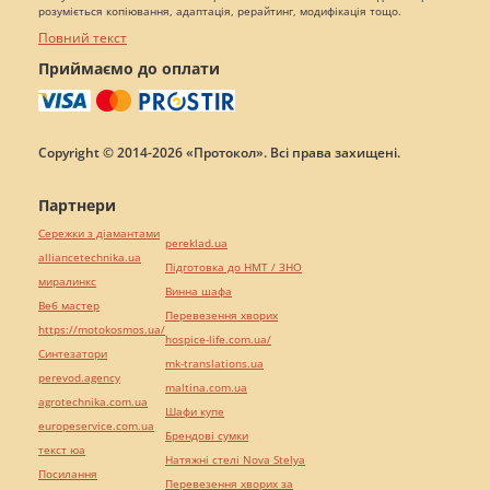
розуміється копіювання, адаптація, рерайтинг, модифікація тощо.
Повний текст
Приймаємо до оплати
Copyright © 2014-2026 «Протокол». Всі права захищені.
Партнери
Сережки з діамантами
pereklad.ua
alliancetechnika.ua
Підготовка до НМТ / ЗНО
миралинкс
Винна шафа
Веб мастер
Перевезення хворих
https://motokosmos.ua/
hospice-life.com.ua/
Синтезатори
mk-translations.ua
perevod.agency
maltina.com.ua
agrotechnika.com.ua
Шафи купе
europeservice.com.ua
Брендові сумки
текст юа
Натяжні стелі Nova Stelya
Посилання
Перевезення хворих за