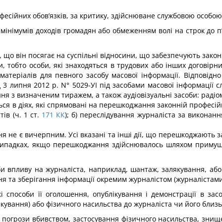
есійних обов’язків, за кри­тику, здійснюване службовою особою
інімумів доходів громадян або обмеженням волі на строк до п
 що він посягає на суспільні від­носини, що забезпечують закон
, тобто особи, які знаходяться в трудових або інших договірни
атеріалів для певного засобу масової інформації. Відповідно
д 3 липня 2012 р. N° 5029-УІ під засобами масової інформації с
ння з визначеним тиражем, а також аудіовізуальні засоби: радіо
я в діях, які спрямовані на перешкоджання законній професійні
в (ч. 1 ст.
171
КК
); б) переслідуван­ня журналіста за виконанн
е є вичерпним. Усі вказані та інші дії, що перешкоджають зак
 випадках, якщо перешкоджання здійснювалось шляхом примуш
и впливу на журналіста, на­приклад, шантаж, залякування, аб
 та зберігання інформації окремим журналістом (журналістами)
і способи її оголошення, опу­блікування і демонстрації в з
якування) або фізичного насильства до журналіста чи його близь
огрози вбивством, застосування фізичного насильства, знищ