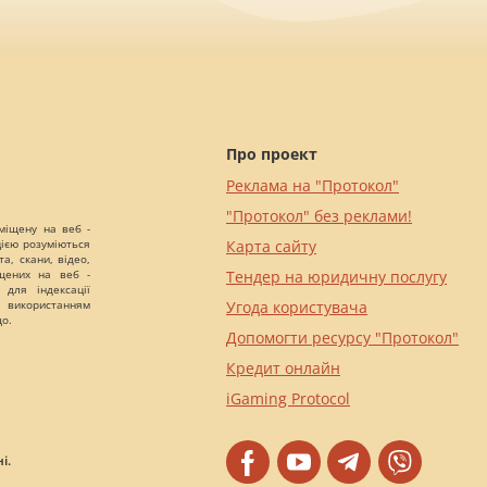
Про проект
Реклама на "Протокол"
"Протокол" без реклами!
міщену на веб -
цією розуміються
Карта сайту
а, скани, відео,
іщених на веб -
Тендер на юридичну послугу
 для індексації
 використанням
Угода користувача
що.
Допомогти ресурсу "Протокол"
Кредит онлайн
iGaming Protocol
і.