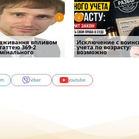
уд встановив для
вживання впливом
Особливості захисту у
Чоловік помер, але
Переоформлення
Исключение с воинс
Восьмий ААС фак
одування шкоди
статтею 369-2
кримінальному
позика залишилася: як
відстрочки за іншою
учета по возрасту:
підтвердив, що 
с
мінального
провадженні: я
фраза «на
підставою: нов
возможно
може скас
am
viber
youtube