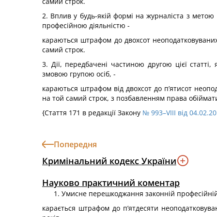
самий строк.
2. Вплив у будь-якій формі на журналіста з мето
професійною діяльністю -
караються штрафом до двохсот неоподатковуваних 
самий строк.
3. Дії, передбачені частиною другою цієї статт
змовою групою осіб, -
караються штрафом від двохсот до п’ятисот неопод
на той самий строк, з позбавленням права обіймати
{Стаття 171 в редакції Закону
№ 993–VIII від 04.02.2
Попередня
Кримінальний кодекс України
Науково практичний коментар
Умисне перешкоджання законній професійній 
карається штрафом до п’ятдесяти неоподатковуван