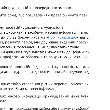
 або групою осіб за попередньою змовою, -
’яти років, або позбавленням права обіймати певні
ну професійну діяльність журналістів.
х відносинах із засобами масової інформації та які
 до ст. 22 Закону України «
Про інформацію
» від 2
лід розуміти періодичні друковані видання: пресу -
мовлення, телебачення, кіно, звукозапис тощо.
й діяльності журналістів і може мати дві форми: а)
я професійних обов’язків та за критику (ч. 2 ст.
171
онній професійній діяльності журналістів, містять
ування журналіста до поширення або відмови від
о інше; тобто створення різних перепон, обмежень,
 чи засобами масової інформації.
асобах масової інформації Примушування може бути
ких.
ення чи пошкодження майна або підкупу службової