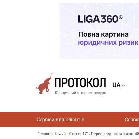
UA
Сервіси для клієнтів
Серві
...
Головна
Стаття 171. Перешкоджання законній п