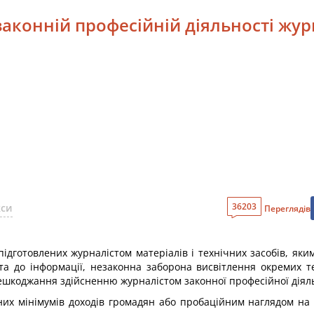
аконній професійній діяльності жур
36203
кси
Переглядів
ідготовлених журналістом матеріалів і технічних засобів, яким
ста до інформації, незаконна заборона висвітлення окремих те
ешкоджання здійсненню журналістом законної професійної діяль
их мінімумів доходів громадян або пробаційним наглядом на 