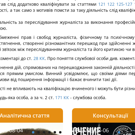
тав слід додатково кваліфікувати за статтями
121
122
125-127
і, а так само з мотивів помсти за таку діяльність слід кваліфіку
льність за переслідування журна­ліста за виконання професійн
вою.
меженні прав і свобод журна­ліста, фізичному та психічному
стягнення, створенні різноманітних перешкод при здійсненні 
зв’язок між переслідуванням жур­наліста та його критикою чи 
оментарі до ст.
28
КК
. Про поняття службової особи див. комент
ення дій, спрямованих на пере­шкоджання законній діяльності 
ься прямим умислом. Винний усвідомлює, що своїми діями пе
ви від поширення інформації і бажає вчинити такі дії.
сті не впливають на кваліфі­кацію вчиненого і можуть бути різн
удь-яка особа, а за ч. 2 ст.
171
КК
- службова особа.
Аналітична стаття
Консультації
08-06
26-08-04
2026-08-05
2026-08-05
2026-08-04
2026-08-06
2026-07-30