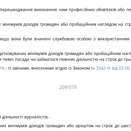
ю перешкоджання виконанню ним професійних обов’язків або пер
мінімумів доходів громадян або пробаційним наглядом на стр
і, якщо вони були вчинені службовою особою з використання
атковуваних мінімумів доходів громадян або пробаційним нагл
 певні посади чи займатися певною діяльністю на строк до трьо
016
; із змінами, внесеними згідно із Законом
№ 3342-IX від 23.08
209/575
діяльності журналістів -
их мінімумів доходів гро­мадян або арештом на строк до шест