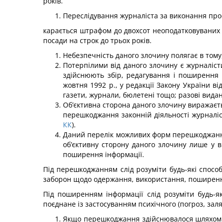
років.
Переслідування журналіста за виконання проф
карається штрафом до двохсот неоподатковуваних м
посади на строк до трьох років.
Небезпечність даного злочину полягає в тому,
Потерпілими від даного злочину є журналісти
здійснюють збір, редагування і поширення м
жовтня 1992 р., у редакції Закону України ві
газети, журнали, бюлетені тощо; разові вида
Об’єктивна сторона даного злочину виражаєтьс
перешкоджання законній діяльності журналісті
КК
).
Даний перелік можливих форм перешкоджання н
об’єктивну сторону даного злочину лише у
поширення інформації.
Під перешкоджанням слід розуміти будь-які способ
заборон щодо одержання, використання, поширення
Під поширенням інформації слід розуміти будь-як
поєднане із застосуванням психічного (погроз, зал
Якщо перешкоджання здійснювалося шляхом п