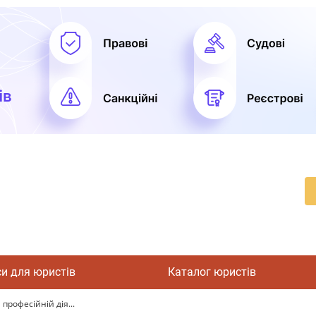
си для юристів
Каталог юристів
рофесійній дія...