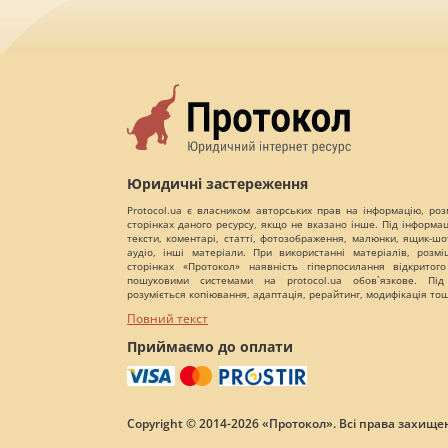
Юридичні застереження
Protocol.ua є власником авторських прав на інформацію, роз
сторінках даного ресурсу, якщо не вказано інше. Під інформа
тексти, коментарі, статті, фотозображення, малюнки, ящик-шот
аудіо, інші матеріали. При використанні матеріалів, розм
сторінках «Протокол» наявність гіперпосилання відкритого
пошуковими системами на protocol.ua обов`язкове. Під
розуміється копіювання, адаптація, рерайтинг, модифікація то
Повний текст
Приймаємо до оплати
Copyright © 2014-2026 «Протокол». Всі права захищен