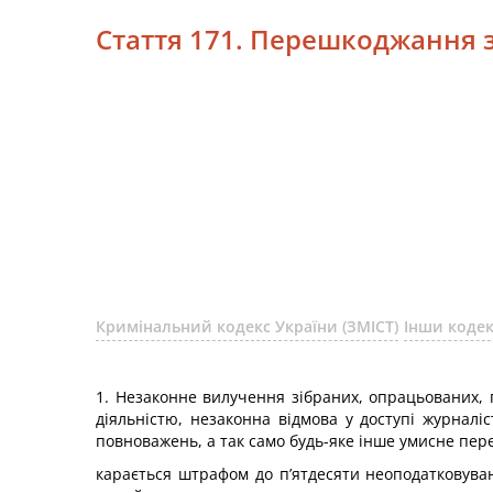
Стаття 171. Перешкоджання з
Кримінальний кодекс України (ЗМІСТ)
Інши коде
1. Незаконне вилучення зібраних, опрацьованих, п
діяльністю, незаконна відмова у доступі журналі
повноважень, а так само будь-яке інше умисне пер
карається штрафом до п’ятдесяти неоподатковуван