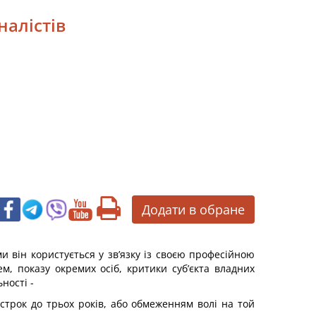
налістів
Додати в обране
и він користується у зв’язку із своєю професійною
м, показу окремих осіб, критики суб’єкта владних
ності -
строк до трьох років, або обмеженням волі на той