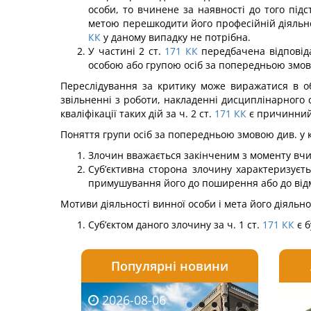
осо­би, то вчинене за наявності до того підс
метою пере­шкодити його професійній діяльност
КК
у даному випадку не потрібна.
У частині 2 ст.
171
КК
передбачена відповіда
осо­бою або групою осіб за попередньою змо
Переслідування за критику може виражатися в об
звільненні з роботи, накладенні дисциплінарного 
ква­ліфікації таких дій за ч. 2 ст.
171
КК
є причинний 
Поняття групи осіб за попередньою змовою див. у к
Злочин вважається закінченим з моменту вчин
Суб’єктивна сторона злочину характеризуєт
примушування його до поширення або до відмо
Мотиви діяльності винної особи і мета його діяльно
Суб’єктом даного злочину за ч. 1 ст.
171
КК
є б
Популярні новини
2026-08-06
2026-08-03
2026-
20