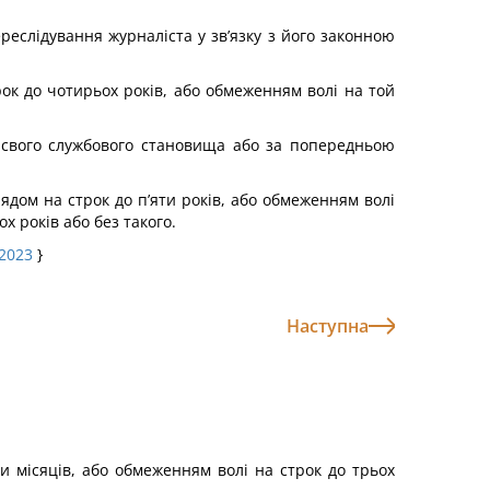
еслідування журналіста у зв’язку з його законною
ок до чотирьох років, або обмеженням волі на той
м свого службового становища або за попередньою
ядом на строк до п’яти років, або обмеженням волі
х років або без такого.
.2023
}
Наступна
и місяців, або обмеженням волі на строк до трьох