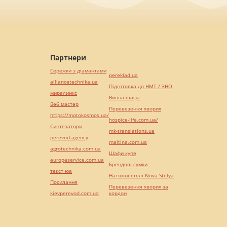
Партнери
Сережки з діамантами
pereklad.ua
alliancetechnika.ua
Підготовка до НМТ / ЗНО
миралинкс
Винна шафа
Веб мастер
Перевезення хворих
https://motokosmos.ua/
hospice-life.com.ua/
Синтезатори
mk-translations.ua
perevod.agency
maltina.com.ua
agrotechnika.com.ua
Шафи купе
europeservice.com.ua
Брендові сумки
текст юа
Натяжні стелі Nova Stelya
Посилання
Перевезення хворих за
kievperevod.com.ua
кордон