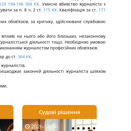
129
194-196
369
КК
. Умисне вбивство журналіста з
вати за п. 8 ч. 2 ст.
115
КК
. Кваліфікація за ст.
171
их обов’язків, за критику, здійснюване службовою
 впливі на нього або його близьких, незаконному
журналістської діяльності тощо. Необхідною умовою
виконанням журналістом професійних обов’язків.
ар до ст.
364
КК
.
журналістів.
решкоджає законній діяльності журналіста шляхом
ими.
Судові рішення
2026-08-05
2026-08-03
2026-08-06
2026-08-06
2026-08-05
2026-08-03
2026-08-06
2026-08-0