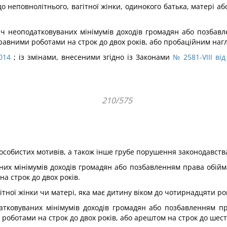
до неповнолітнього, вагітної жінки, одинокого батька, матері або
яч неоподатковуваних мінімумів доходів громадян або позбав
правними роботами на строк до двох років, або пробаційним нагл
2014
; із змінами, внесеними згідно із Законами
№ 2581-VIII від
210/575
особистих мотивів, а також інше грубе порушення законодавств
них мінімумів доходів громадян або позбавленням права обійм
а строк до двох років.
гітної жінки чи матері, яка має дитину віком до чотирнадцяти рок
атковуваних мінімумів до­ходів громадян або позбавленням 
 роботами на строк до двох років, або арештом на строк до шест