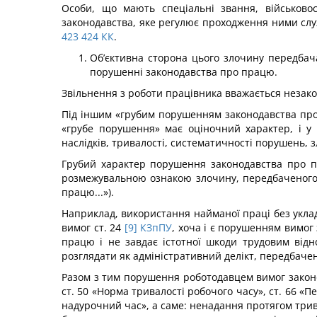
Особи, що мають спеціальні звання, військово
законодавства, яке регулює проходження ними служ
423
424
КК
.
Об’єктивна сторона цього злочину передбача
порушенні законодавства про працю.
Звільнення з роботи працівника вважається незако
Під іншим «грубим порушенням законодавства про
«грубе порушення» має оціночний характер, і у
наслідків, тривалості, систематичності порушень, з
Грубий характер порушення законодавства про пр
розмежу­вальною ознакою злочину, передбаченого
працю...»).
Наприклад, використання найманої праці без укла
вимог ст. 24
[9]
КЗпПУ
, хоча і є порушенням вимог
працю і не завдає істотної шкоди трудовим відн
розглядати як адміністративний делікт, передбачени
Разом з тим порушення роботодавцем вимог законо
ст. 50 «Норма тривалості робочого часу», ст. 66 «Пе
надурочний час», а саме: ненадання протягом трива