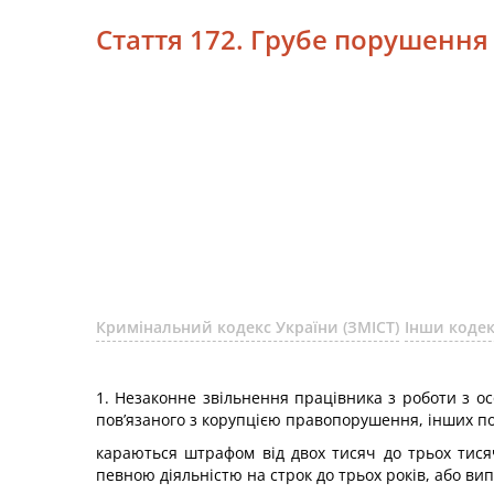
Стаття 172. Грубе порушення
Кримінальний кодекс України (ЗМІСТ)
Інши коде
1. Незаконне звільнення працівника з роботи з о
пов’язаного з корупцією правопорушення, інших 
караються штрафом від двох тисяч до трьох тися
певною діяльністю на строк до трьох років, або ви