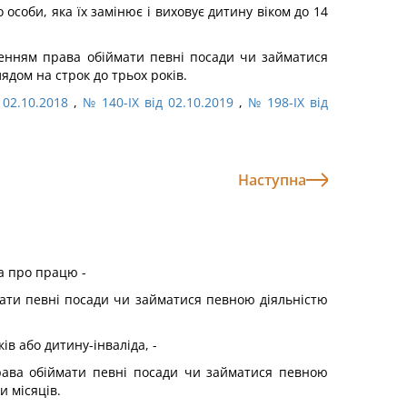
 особи, яка їх замінює і виховує дитину віком до 14
ленням права обіймати певні посади чи займатися
ядом на строк до трьох років.
 02.10.2018
,
№ 140-IX від 02.10.2019
,
№ 198-IX від
Наступна
а про працю -
ати певні посади чи займатися певною діяльністю
ів або дитину-інваліда, -
права обіймати певні посади чи займатися певною
и місяців.