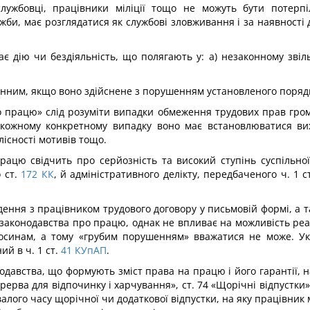
службовці, працівники міліції тощо не можуть бути потер
би, має розглядатися як службові зловживання і за наявності д
є дію чи бездіяльність, що по­лягають у: а) незаконному звіл
нним, якщо воно здійснене з порушенням установленого порядку
 працю» слід розуміти випад­ки обмеження трудових прав гром
 кожному конкретному випадку воно має встановлюватися вихо
лісності мотивів тощо.
ацю свідчить про серйозність та високий ступінь суспільної
 ст.
172
КК
, й адміністративного делікту, пе­редбаченого ч. 1 с
дення з працівником трудового договору у письмовій формі, а
 законодавства про працю, однак не впливає на можливість реа
осинам, а тому «грубим порушенням» вва­жатися не може. Указ
й в ч. 1 ст.
41
КУпАП
.
давства, що формують зміст права на працю і його гарантії, 
рерва для відпочинку і харчуван­ня», ст. 74 «Щорічні відпустки»
лого часу щорічної чи додатко­вої відпустки, на яку працівни