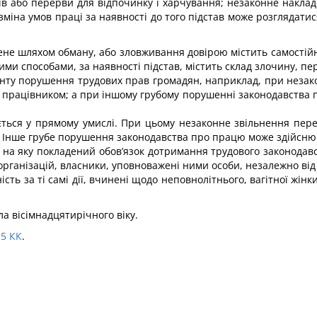
в або перерви для відпочинку і харчування; незаконне наклад
зміна умов праці за наявності до того підстав може розглядати
не шляхом обману, або зловжи­вання довірою містить самостій
ми способами, за наявності підстав, містить склад злочину, пе
ту порушення трудових прав гро­мадян, наприклад, при незако
 працівником; а при іншому грубому пору­шенні законодавства 
ться у прямому умислі. При цьому незаконне звільнення перед
). Інше грубе порушення законодавства про працю може здійсню
а, на яку покладений обов’язок дотримання трудового законодав
 організацій, власники, уповноважені ними особи, незалежно від
ть за ті самі дії, вчинені щодо неповнолітнього, вагітної жінки
ла вісімнадцятирічного віку.
15
КК
.