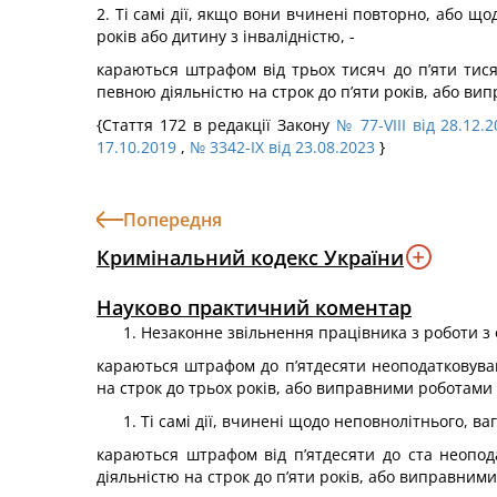
2. Ті самі дії, якщо вони вчинені повторно, або що
років або дитину з інвалідністю, -
караються штрафом від трьох тисяч до п’яти тис
певною діяльністю на строк до п’яти років, або ви
{Стаття 172 в редакції Закону
№ 77-VIII від 28.12.
17.10.2019
,
№ 3342-IX від 23.08.2023
}
Попередня
Кримінальний кодекс України
Науково практичний коментар
Незаконне звільнення працівника з роботи з 
караються штрафом до п’ятдесяти неоподатковува
на строк до трьох років, або виправними роботами н
Ті самі дії, вчинені щодо неповнолітнього, ва
караються штрафом від п’ятдесяти до ста неопод
діяльністю на строк до п’яти років, або виправними