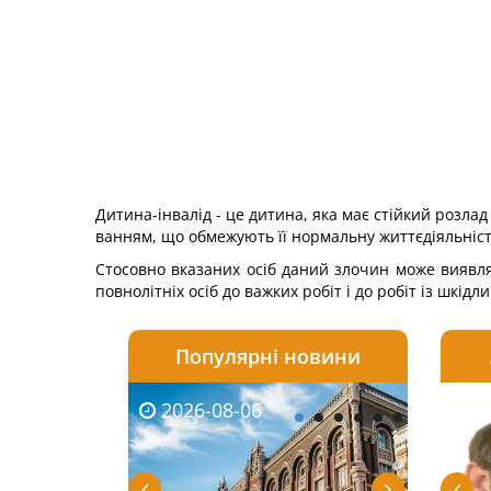
Дитина-інвалід - це дитина, яка має стійкий розл
ванням, що обмежують її нормальну життєдіяльніст
Стосовно вказаних осіб даний злочин може виявляти
повнолітніх осіб до важких робіт і до робіт із шкід
Популярні новини
2026-08-06
2026-08-03
2026-
20