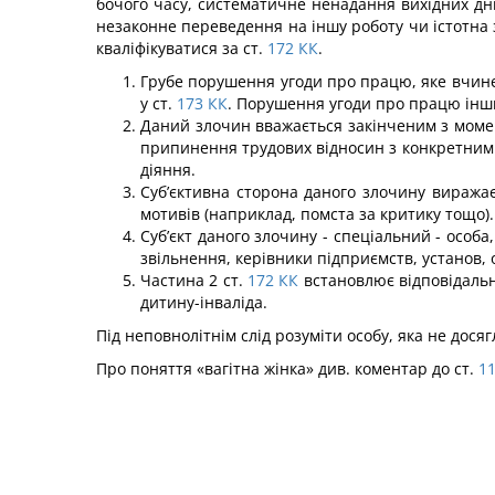
бочого часу, систематичне ненадання вихідних дні
незаконне переведення на іншу роботу чи істотна 
ква­ліфікуватися за ст.
172
КК
.
Грубе порушення угоди про працю, яке вчине
у ст.
173
КК
. Порушення угоди про працю інши
Даний злочин вважається закінченим з момен
при­пинення трудових відносин з конкретним
діяння.
Суб’єктивна сторона даного злочину виражає
мотивів (наприклад, помста за критику тощо
Суб’єкт даного злочину - спеціальний - особ
звільнення, керівники підприємств, установ,
Частина 2 ст.
172
КК
встановлює відповідальніс
дитину-інваліда.
Під неповнолітнім слід розуміти особу, яка не досяг
Про поняття «вагітна жінка» див. коментар до ст.
1