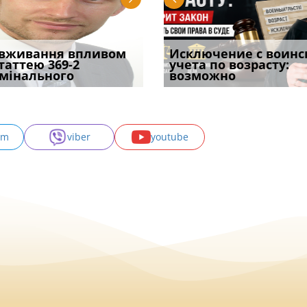
уд встановив для
вживання впливом
Особливості захисту у
Документи, на яких не
Переоформлення
Исключение с воинс
Восьмий ААС фак
одування шкоди
статтею 369-2
кримінальному
проставляється
відстрочки за іншою
учета по возрасту:
підтвердив, що 
с
мінального
провадженні: я
апостиль: пер
підставою: нов
возможно
може скас
am
viber
youtube