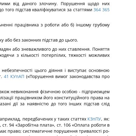
пілими від даного злочину. Порушення щодо них
о того підстав кваліфікуватися за статтями
364
365
ьненні працівника з роботи або б) іншому грубому
 або без законних підстав до цього.
адян або зневажливого до них ставлення. Поняття
дячи з кількості потерпілих, тяжкості можливих
 небезпечності цього діяння і виступає основною
т.
41
КУпАП
(«Порушення вимог законодавства про
 також невиконання фізичною особою - підприємцем
лізації працівником його конституційного права на
ані дії за наявністю до того інших підстав слід
наприклад, передбачених у таких статтях
КЗпПУ
, як:
, ст. 94 «Заробітна плата», ст. 106 «Оплата роботи в
к має право; систематичне порушення тривалості ро­