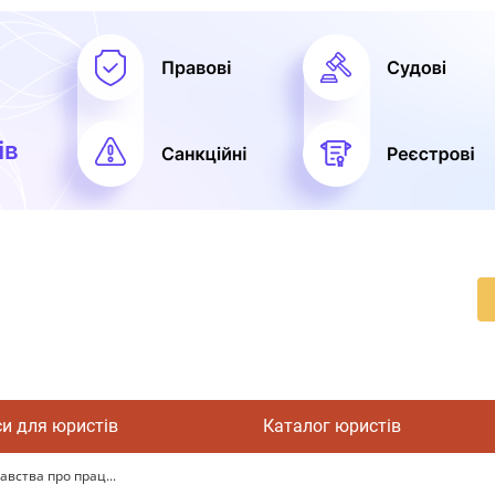
си для юристів
Каталог юристів
вства про прац...