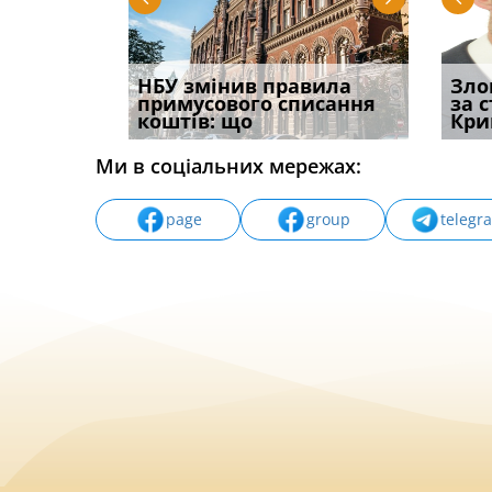
і
НБУ змінив правила
Водії можуть отримати
Якщо с
Зло
способом
примусового списання
компенсацію за
відшк
за 
вих
коштів: що
незаконні дії
наявні
Кри
Ми в соціальних мережах:
page
group
telegr