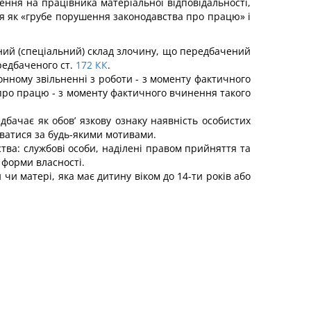
ення на працівника матеріальної відповідальності,
ся як «грубе порушення законодавства про працю» і
ний (спеціальний) склад злочину, що передбачений
редбаченого ст.
172
КК
.
нному звільненні з роботи - з моменту фактичного
про працю - з моменту фактичного вчинення такого
бачає як обов’ язкову ознаку наявність особистих
ватися за будь-якими мотивами.
ства: службові особи, наділені правом прийняття та
 форми власності.
 чи матері, яка має дитину віком до 14-ти років або