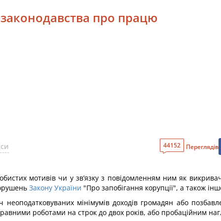
 законодавства про працю
44152
кси
Переглядів
собистих мотивів чи у зв’язку з повідомленням ним як викри
порушень
Закону України
"Про запобігання корупції", а також ін
ч неоподатковуваних мінімумів доходів громадян або позбав
правними роботами на строк до двох років, або пробаційним наг