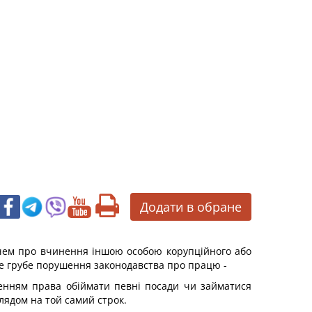
Додати в обране
вачем про вчинення іншою особою корупційного або
ше грубе порушення законодавства про працю -
ленням права обіймати певні посади чи займатися
лядом на той самий строк.