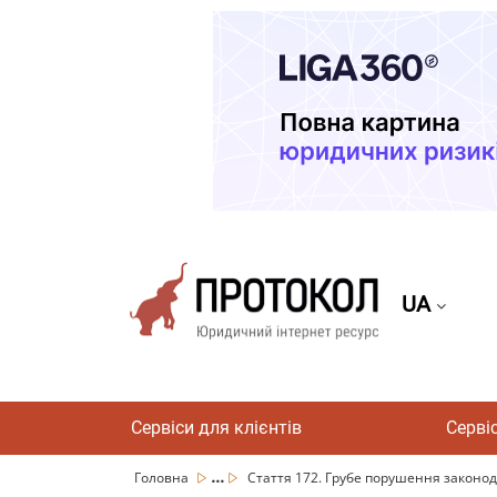
UA
Сервіси для клієнтів
Серві
...
Головна
Стаття 172. Грубе порушення законода