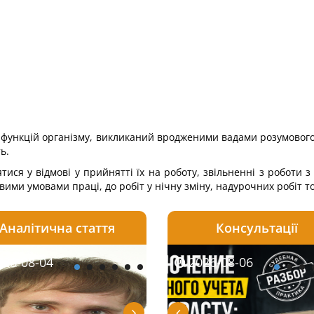
ад функцій організму, викликаний вродженими вадами розумовог
ь.
ся у відмові у прийнятті їх на роботу, звільненні з роботи з 
ливими умовами праці, до робіт у нічну зміну, надурочних робіт т
Аналітична стаття
Консультації
08-06
26-08-04
2026-08-05
2026-08-06
2026-08-04
2026-08-06
2026-07-30