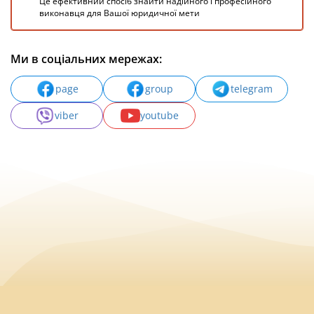
Це ефективний спосіб знайти надійного і професійного
виконавця для Вашої юридичної мети
Ми в соціальних мережах:
page
group
telegram
viber
youtube