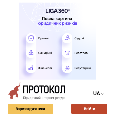
UA
Зареєструватися
Ввійти