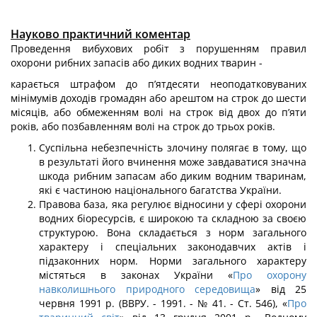
Науково практичний коментар
Проведення вибухових робіт з порушенням правил
охорони рибних запасів або диких водних тварин -
карається штрафом до п’ятдесяти неоподатковуваних
мінімумів доходів гро­мадян або арештом на строк до шести
місяців, або обмеженням волі на строк від двох до п’яти
років, або позбавленням волі на строк до трьох років.
Суспільна небезпечність злочину полягає в тому, що
в результаті його вчинення може завдаватися значна
шкода рибним запасам або диким водним тваринам,
які є частиною національного багатства України.
Правова база, яка регулює відносини у сфері охорони
водних біоресурсів, є ши­рокою та складною за своєю
структурою. Вона складається з норм загального
харак­теру і спеціальних законодавчих актів і
підзаконних норм. Норми загального харак­теру
містяться в законах України «
Про охорону
навколишнього природного середовища
» від 25
червня 1991 р. (ВВРУ. - 1991. - № 41. - Ст. 546), «
Про