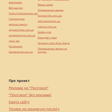
миралинкс
Винна шафа
Веб мастер
Перевезення хворих
https://motokosmos.ua/
hospice-life.com.ua/
Синтезатори
mk-translations.ua
perevod.agency
maltina.com.ua
agrotechnika.com.ua
Шафи купе
europeservice.com.ua
Брендові сумки
текст юа
Натяжні стелі Nova Stelya
Посилання
Перевезення хворих за
kievperevod.com.ua
кордон
Про проект
Реклама на "Протокол"
"Протокол" без реклами!
Карта сайту
Тендер на юридичну послугу