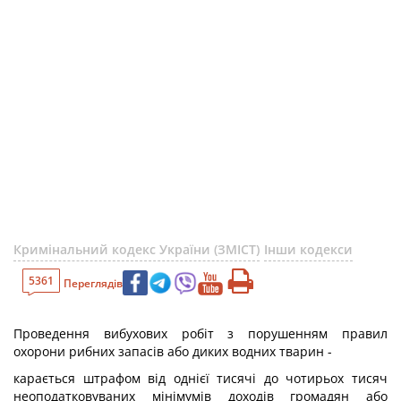
Кримінальний кодекс України (ЗМІСТ)
Інши кодекси
5361
Переглядів
Проведення вибухових робіт з порушенням правил
охорони рибних запасів або диких водних тварин -
карається штрафом від однієї тисячі до чотирьох тисяч
неоподатковуваних мінімумів доходів громадян або