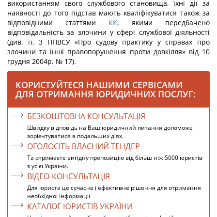
використанням свого службового становища, їхні дії за
наявності до того підстав мають кваліфікуватися також за
відповідними статтями
КК
, якими передбачено
відповідальність за злочини у сфері службової діяльності
(див. п. 3 ППВСУ «Про судову практику у справах про
злочини та інші правопорушення проти довкілля» від 10
грудня 2004р. № 17).
КОРИСТУЙТЕСЯ НАШИМИ СЕРВІСАМИ
ДЛЯ ОТРИМАННЯ ЮРИДИЧНИХ ПОСЛУГ:
БЕЗКОШТОВНА КОНСУЛЬТАЦІЯ
Швидку відповідь на Ваш юридичний питання допоможе
зорієнтуватися в подальших діях.
ОГОЛОСІТЬ ВЛАСНИЙ ТЕНДЕР
Та отримаєте вигідну пропозицію від більш ніж 5000 юристів
з усієї України.
ВІДЕО-КОНСУЛЬТАЦІЯ
Для юриста це сучасне і ефективне рішення для отримання
необхідної інформації
КАТАЛОГ ЮРИСТІВ УКРАЇНИ