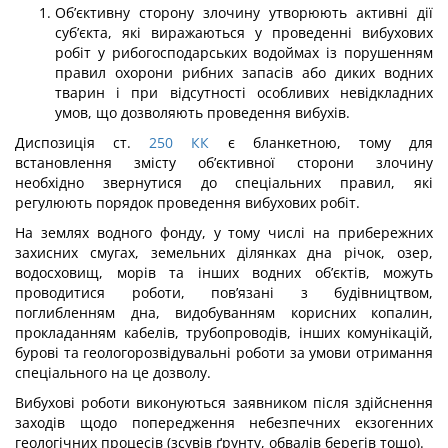
Об’єктивну сторону злочину утворюють активні дії
суб’єкта, які виражаються у проведенні вибухових
робіт у рибогосподарських водоймах із порушенням
правил охорони рибних запасів або диких водних
тварин і при відсутності особливих невід­кладних
умов, що дозволяють проведення вибухів.
Диспозиція ст.
250
КК
є бланкетною, тому для
встановлення змісту об’єктивної сторони злочину
необхідно звернутися до спеціальних правил, які
регулюють порядок проведення вибухових робіт.
На землях водного фонду, у тому числі на прибережних
захисних смугах, земель­них ділянках дна річок, озер,
водосховищ, морів та інших водних об’єктів, можуть
проводитися роботи, пов’язані з будівництвом,
поглибленням дна, видобуванням ко­рисних копалин,
прокладанням кабелів, трубопроводів, інших комунікацій,
бурові та геологорозвідувальні роботи за умови отримання
спеціального на це дозволу.
Вибухові роботи виконуються заявником після здійснення
заходів щодо попере­дження небезпечних екзогенних
геологічних процесів (зсувів ґрунту, обвалів берегів тощо).