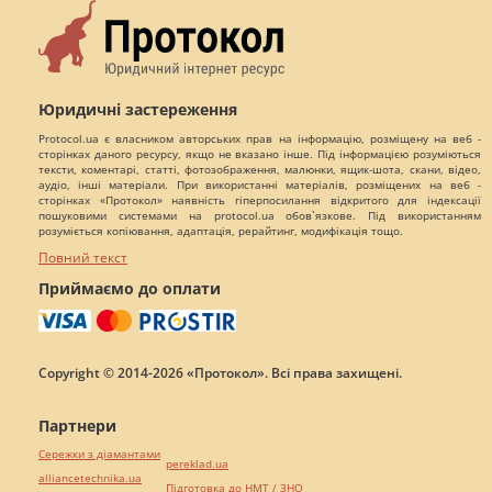
Юридичні застереження
Protocol.ua є власником авторських прав на інформацію, розміщену на веб -
сторінках даного ресурсу, якщо не вказано інше. Під інформацією розуміються
тексти, коментарі, статті, фотозображення, малюнки, ящик-шота, скани, відео,
аудіо, інші матеріали. При використанні матеріалів, розміщених на веб -
сторінках «Протокол» наявність гіперпосилання відкритого для індексації
пошуковими системами на protocol.ua обов`язкове. Під використанням
розуміється копіювання, адаптація, рерайтинг, модифікація тощо.
Повний текст
Приймаємо до оплати
Copyright © 2014-2026 «Протокол». Всі права захищені.
Партнери
Сережки з діамантами
pereklad.ua
alliancetechnika.ua
Підготовка до НМТ / ЗНО