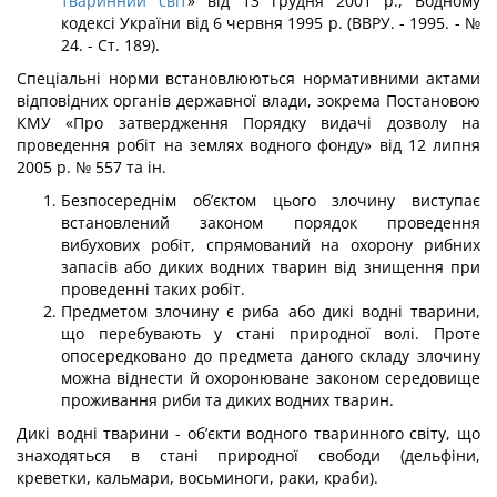
тваринний світ
» від 13 грудня 2001 р., Водному
кодексі України від 6 червня 1995 р. (ВВРУ. - 1995. - №
24. - Ст. 189).
Спеціальні норми встановлюються нормативними актами
відповідних органів дер­жавної влади, зокрема Постановою
КМУ «Про затвердження Порядку видачі дозволу на
проведення робіт на землях водного фонду» від 12 липня
2005 р. № 557 та ін.
Безпосереднім об’єктом цього злочину виступає
встановлений законом порядок проведення
вибухових робіт, спрямований на охорону рибних
запасів або диких вод­них тварин від знищення при
проведенні таких робіт.
Предметом злочину є риба або дикі водні тварини,
що перебувають у стані при­родної волі. Проте
опосередковано до предмета даного складу злочину
можна віднести й охоронюване законом середовище
проживання риби та диких водних тварин.
Дикі водні тварини - об’єкти водного тваринного світу, що
знаходяться в стані природної свободи (дельфіни,
креветки, кальмари, восьминоги, раки, краби).