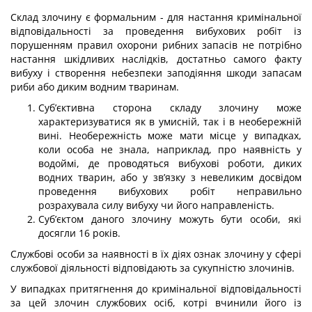
Склад злочину є формальним - для настання кримінальної
відповідальності за проведення вибухових робіт із
порушенням правил охорони рибних запасів не по­трібно
настання шкідливих наслідків, достатньо самого факту
вибуху і створення небезпеки заподіяння шкоди запасам
риби або диким водним тваринам.
Суб’єктивна сторона складу злочину може
характеризуватися як в умисній, так і в необережній
вині. Необережність може мати місце у випадках,
коли особа не знала, наприклад, про наявність у
водоймі, де проводяться вибухові роботи, диких
водних тварин, або у зв’язку з невеликим досвідом
проведення вибухових робіт не­правильно
розрахувала силу вибуху чи його направленість.
Суб’єктом даного злочину можуть бути особи, які
досягли 16 років.
Службові особи за наявності в їх діях ознак злочину у сфері
службової діяльнос­ті відповідають за сукупністю злочинів.
У випадках притягнення до кримінальної відповідальності
за цей злочин службо­вих осіб, котрі вчинили його із