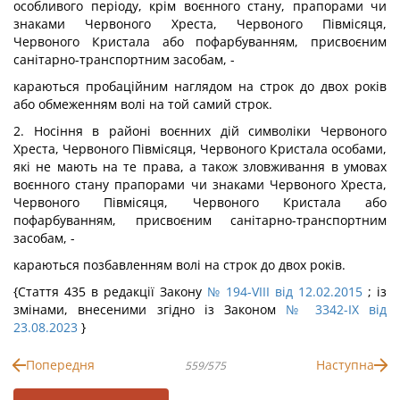
особливого періоду, крім воєнного стану, прапорами чи
знаками Червоного Хреста, Червоного Півмісяця,
Червоного Кристала або пофарбуванням, присвоєним
санітарно-транспортним засобам, -
караються пробаційним наглядом на строк до двох років
або обмеженням волі на той самий строк.
2. Носіння в районі воєнних дій символіки Червоного
Хреста, Червоного Півмісяця, Червоного Кристала особами,
які не мають на те права, а також зловживання в умовах
воєнного стану прапорами чи знаками Червоного Хреста,
Червоного Півмісяця, Червоного Кристала або
пофарбуванням, присвоєним санітарно-транспортним
засобам, -
караються позбавленням волі на строк до двох років.
{Стаття 435 в редакції Закону
№ 194-VIII від 12.02.2015
; із
змінами, внесеними згідно із Законом
№ 3342-IX від
23.08.2023
}
Попередня
Наступна
559/575