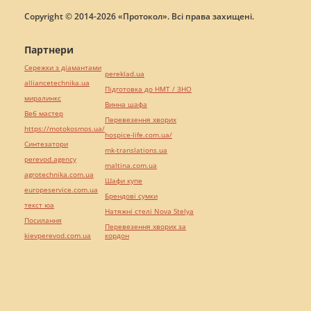
Copyright © 2014-2026 «Протокол». Всі права захищені.
Партнери
Сережки з діамантами
pereklad.ua
alliancetechnika.ua
Підготовка до НМТ / ЗНО
миралинкс
Винна шафа
Веб мастер
Перевезення хворих
https://motokosmos.ua/
hospice-life.com.ua/
Синтезатори
mk-translations.ua
perevod.agency
maltina.com.ua
agrotechnika.com.ua
Шафи купе
europeservice.com.ua
Брендові сумки
текст юа
Натяжні стелі Nova Stelya
Посилання
Перевезення хворих за
kievperevod.com.ua
кордон