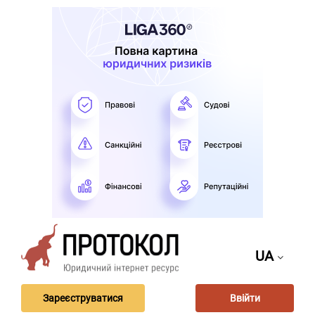
UA
Зареєструватися
Ввійти