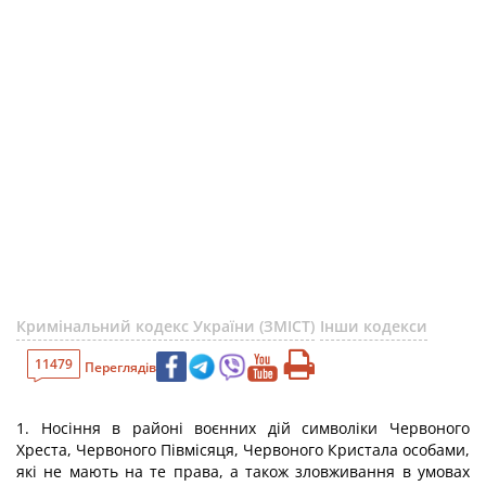
Кримінальний кодекс України (ЗМІСТ)
Інши кодекси
11479
Переглядів
1. Носіння в районі воєнних дій символіки Червоного
Хреста, Червоного Півмісяця, Червоного Кристала особами,
які не мають на те права, а також зловживання в умовах