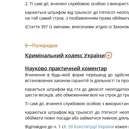
2. Ті самі дії, вчинені службовою особою з викорис
караються штрафом від трьохсот до п’ятисот неопо
на той самий строк, з позбавленням права обіймати
{Стаття 397 із змінами, внесеними згідно із Законо
Попередня
Кримінальний кодекс України
Науково практичний коментар
Вчинення в будь-якій формі перешкод до здійсн
встановлених законом гарантій їх діяльності та про
карається штрафом від ста до двохсот неоподатко
шести місяців, або обмеженням волі на строк до трь
Ті самі дії, вчинені службовою особою з використа
караються штрафом від трьохсот до п’ятисот неоп
обіймати певні посади або займатися певною діяльн
Відповідно до ч. 1 ст.
59
Конституції України
кожен м