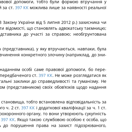
равової допомоги, тобто були формою втручання у
 за ст.
397
КК
можлива лише за наявності реальної
3 Закону України від 5 липня 2012 р.) захисника чи
ти відомості, що становлять адвокатську таємницю;
дставника до участі за справою; необгрунтована
(представника), у яку втручаються, навпаки, була
 вчинення конкретного злочину (наприклад, до зни­
 наданням особі саме правової допомоги, бо пере­
 передбаченого ст.
397
КК
. Не може розглядатися як
гальні заклики до справедливості та гуманізму. Не
ком (представником) своїх обов’язків щодо надання
 становища, тобто встановлена відповідальність за
о ч. 2 ст.
397
КК
і додаткової кваліфікації за ч. 1 ст.
воохоронного органу, то вони утворюють сукупність
397
КК
. Якщо такою службовою особою є особа, що
ть до порушення права на захист підозрюваного,