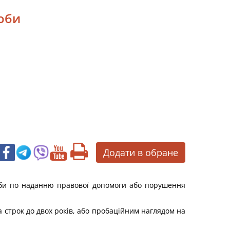
соби
Додати в обране
соби по наданню правової допомоги або порушення
 строк до двох років, або пробаційним наглядом на