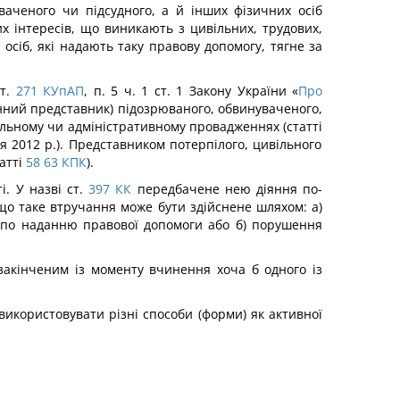
ваченого чи підсудного, а й інших фізичних осіб
их інтересів, що виникають з цивільних, трудових,
ь осіб, які надають таку правову допомогу, тягне за
т.
271
КУпАП
, п. 5 ч. 1 ст. 1 Закону України «
Про
аконний представник) підозрюваного, обвинувачено­го,
нальному чи адміністративному провадженнях (статті
пня 2012 р.). Представником потерпілого, цивіль­ного
атті
58
63
КПК
).
. У назві ст.
397
КК
передбачене нею діяння по­
, що таке втручання може бути здійснене шляхом: а)
и по наданню правової допомоги або б) порушення
закінченим із моменту вчинення хоча б одного із
використовувати різні способи (форми) як активної