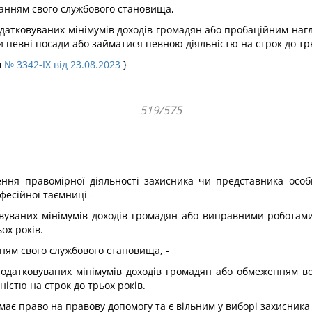
танням свого службового становища, -
датковуваних мінімумів доходів громадян або пробаційним нагл
 певні посади або займатися певною діяльністю на строк до трь
м
№ 3342-IX від 23.08.2023
}
519/575
ення правомірної діяльнос­ті захисника чи представника осо
фесійної таємниці -
вуваних мінімумів доходів громадян або виправними роботами
ох років.
нням свого службового становища, -
одатковуваних мінімумів до­ходів громадян або обмеженням во
істю на строк до трьох років.
ає право на правову до­помогу та є вільним у виборі захисника с