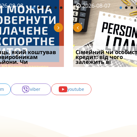
08-06
26-08-08
2026-08-05
2026-08-06
2026-08-07
2026-08-07
2026-07-30
уд встановив для
яць, який коштував
Чи потрібна ФОП
Документи, на яких не
Огляд практики ВС від
Сімейний чи особис
Восьмий ААС фак
одування шкоди
овиробникам
печатка у 2026 році:
проставляється
Ростислава Кравця, що
кредит: від чого
підтвердив, що 
с
ьйони. Чи
правила засто
апостиль: пер
опублі
залежить ві
може скас
am
viber
youtube