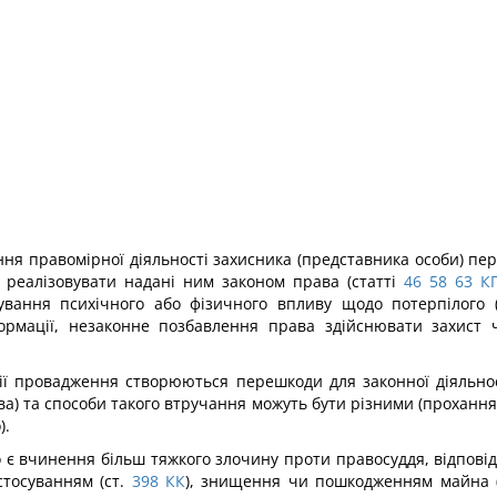
ння правомірної діяльності захисника (представника особи) пе
 реалізовувати надані ним законом права (статті
46
58
63
К
ання психічного або фізичного впливу щодо потерпілого (п
формації, незаконне позбавлення права здійснювати захист 
ії провадження створюються перешкоди для законної діяльност
а) та способи такого втручання можуть бути різними (прохання,
).
о є вчинення більш тяжкого злочину проти правосуддя, відпов
тосуванням (ст.
398
КК
), знищення чи пошкодженням майна (