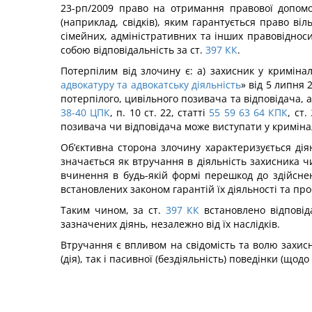
23-рп/2009 право на отримання правової допомог
(наприклад, свідків), яким гарантується право ві
сімей­них, адміністративних та інших правовідносин
собою відповідальність за ст.
397
КК
.
Потерпілим від злочину є: а) захисник у криміна
адвокатуру та адвокатську діяльність
» від 5 липня 
потерпілого, цивільного позивача та відповідача, 
38-40
ЦПК
, п. 10 ст. 22, статті
55
59
63
64
КПК
, ст.
позивача чи відповідача може виступати у криміна
Об’єктивна сторона злочину характеризується діянн
значається як втручання в діяльність захисника чи
вчи­нення в будь-якій формі перешкод до здійсн
встановлених законом гарантій їх діяльності та про
Таким чином, за ст.
397
КК
встановлено відповід
зазначених діянь, незалежно від їх наслідків.
Втручання є впливом на свідомість та волю захисн
(дія), так і пасивної (бездіяльність) поведінки (щод