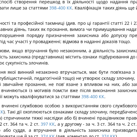
 спосіб створення перешкод в їх діяльності щодо надання п
кувати лише за статтями
398-400
КК
. Кваліфікація таких діянь ще й
ті та професійної таємниці (див. про ці гарантії статті 22 і 2
вних діянь, таких як прохання, ви­мога чи примушування нада
 порушення порядку призначення захисника або допуску пре
ід час участі у провадженні; відмова в наданні доказів тощо.
ви, якщо втручання було незаконним, а діяльність захисника 
сть захисника (представника) містить ознаки підбурювання до
є сукупність злочинів.
ння якої винний незаконно втручається, має бути пов’язана з
публіцистичній, педагогічній тощо) не утворює складу злочину,
 і звичайне прохання, не пов’ язане з впли­вом на них, або за
які вчиняються із мотивів помсти вже після вико­нання захисни
ії можуть кваліфікуватися за статтями
398-400
КК
.
, вчинені службовою особою з використанням свого службового
КК
). Такі дії охоплюються ознаками складу злочину, передбаченог
 а) спричинили тяжкі наслідки або б) вчинені працівником пра
ст. 364 та ч. 2 ст.
397
КК
, а у другому - за ч. 3 ст. 364 та ч. 2 ст.
ор або суддя, а втручання в діяльність захисника призводи
кувати ще й за ст.
374
КК
(див. коментар до ст.
374
КК
).