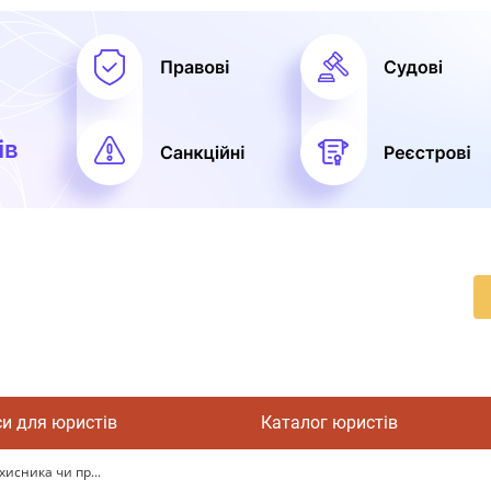
си для юристів
Каталог юристів
хисника чи пр...