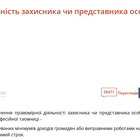
ьність захисника чи представника о
39471
кси
Переглядів
снення правомірної діяльності захисника чи представника о
фесійної таємниці -
уваних мінімумів доходів громадян або виправними роботами на
амий строк.