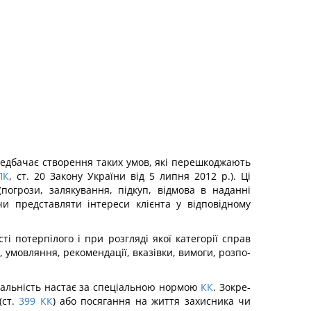
редбачає створення таких умов, які перешкоджають
ПК
, ст. 20 Закону України від 5 липня 2012 р.). Ці
огрози, залякування, підкуп, відмова в наданні
чи представляти інтереси клієнта у відповідному
і потерпілого і при розгляді якої категорії справ
 умовляння, рекомендації, вказівки, вимоги, розпо­
ідальність настає за спеціальною нормою
КК
. Зокре­
ст.
399
КК
) або посягання на життя захисника чи