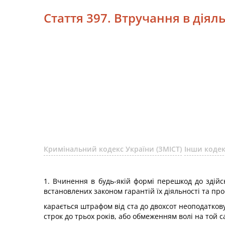
Стаття 397. Втручання в діял
Кримінальний кодекс України (ЗМІСТ)
Інши коде
1. Вчинення в будь-якій формі перешкод до здій
встановлених законом гарантій їх діяльності та про
карається штрафом від ста до двохсот неоподатков
строк до трьох років, або обмеженням волі на той с