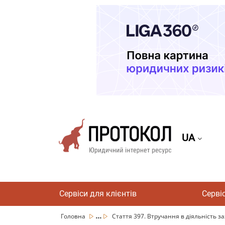
UA
Сервіси для клієнтів
Серві
...
Головна
Стаття 397. Втручання в діяльність за