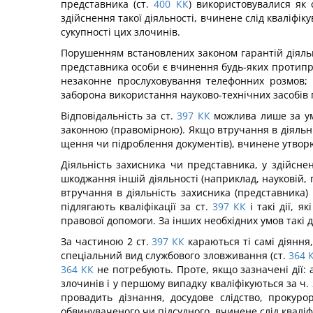
представника (ст.
400
КК
) використовувалися як
здійснення такої діяльнос­ті, вчинене слід кваліфі
сукупності цих злочинів.
Порушенням встановлених законом гарантій діяльнос
представника особи є вчинення будь-яких протипра
неза­конне прослуховування телефонних розмов;
заборона використання науково-технічних засобів п
Відповідальність за ст.
397
КК
можлива лише за умо
законною (правомірною). Якщо втручання в діяльні
щення чи підроблення документів), вчинене утворю
Діяльність захисника чи представника, у здійсне
шкоджання іншій діяльності (наприклад, науковій, 
втру­чання в діяльність захисника (представника)
підлягають кваліфікації за ст.
397
КК
і такі дії, 
правової допомоги. За інших необхідних умов такі д
За частиною 2 ст.
397
КК
караються ті самі діяння
спеціальний вид службового зловживання (ст.
364
364
КК
не потребують. Проте, якщо зазначені дії:
злочинів і у першому випадку кваліфікуються за ч. 2 
провадить дізнання, досудове слідство, прокур
обвинуваченого чи підсудного, вчинене слід кваліфі