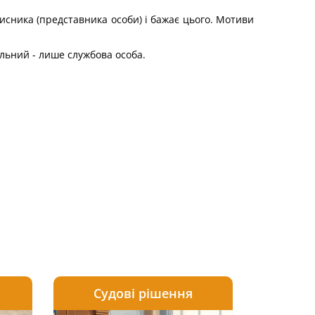
хисника (представника особи) і бажає цього. Мотиви
льний - лише службова особа.
Судові рішення