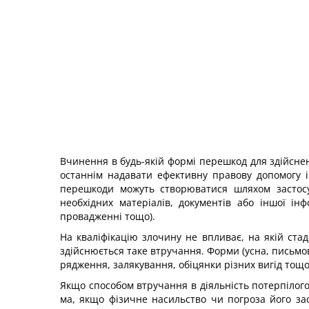
Вчинення в будь-якій формі перешкод для здійсне
останнім надавати ефективну правову допомогу і
перешкоди можуть створюватися шляхом застосув
необхідних матеріалів, документів або іншої ін
провадженні тощо).
На кваліфікацію злочину не впливає, на якій стад
здійснюється таке втручання. Форми (усна, письмов
рядження, залякування, обіцянки різних вигід тощо
Якщо способом втручання в діяльність потерпілог
ма, якщо фізичне насильство чи погроза його зас