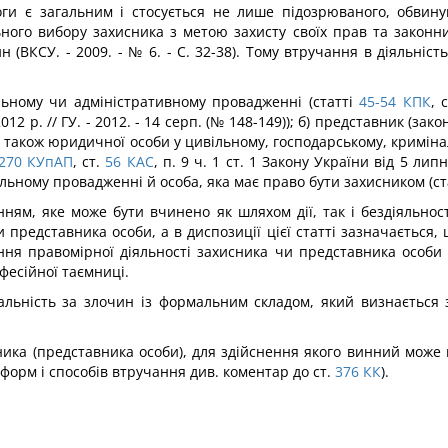
и є загальним і стосуєть­ся не лише підозрюваного, обвину
льного вибору захисника з метою захисту своїх прав та законн
 (ВКСУ. - 2009. - № 6. - С. 32-38). Тому втручання в діяльніст
льному чи адміністративному провадженні (статті
45-54
КПК
, с
2012 р. // ГУ. - 2012. - 14 серп. (№ 148-149)); б) представник (з
а також юридичної особи у ци­вільному, господарському, кримі
270
КУпАП
, ст.
56
КАС
, п. 9 ч. 1 ст. 1 Закону України від 5 ли
льному провадженні й особа, яка має право бути захисником (ст
ям, яке може бути вчине­но як шляхом дії, так і бездіяльності
 представника особи, а в диспози­ції цієї статті зазначається
ення правомірної діяльності захисника чи представника особ
фесійної таємниці.
альність за злочин із формальним складом, який визнається 
ика (представника особи), для здійснення якого винний може 
о форм і способів втручання див. коментар до ст.
376
КК
).