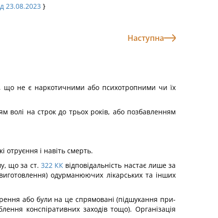
ід 23.08.2023
}
Наступна
в, що не є наркотичними або психотропними чи їх
м волі на строк до трьох років, або по­збавленням
 отруєння і навіть смерть.
у, що за ст.
322
КК
відповідальність настає лише за
виготовлення) одурманюючих лікарських та інших
орення або були на це спрямовані (підшукання при­
блення конспіративних заходів тощо). Організація