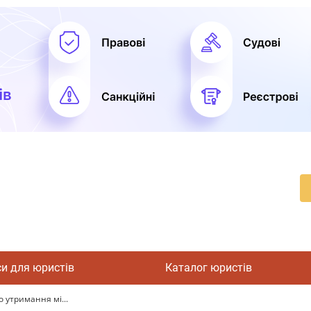
си для юристів
Каталог юристів
о утримання мі...