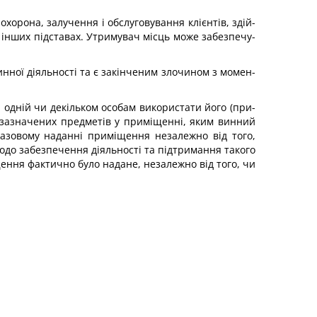
хорона, залучення і обслуговування клієнтів, здій­
а інших підставах. Утримувач місць може забезпечу­
нної діяльності та є закінченим злочином з момен­
одній чи декільком особам використати його (при­
 зазначених предметів у приміщенні, яким винний
 разовому наданні приміщення незалежно від того,
щодо забезпечення діяльності та підтримання такого
ення фактично було надане, незалежно від того, чи