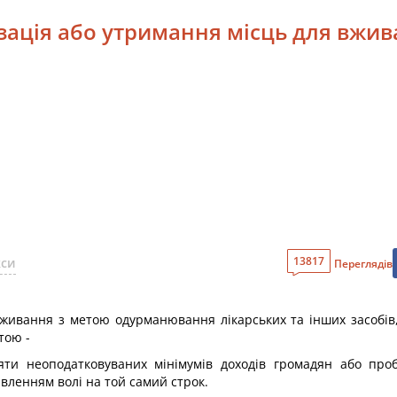
ізація або утримання місць для вж
13817
кси
Переглядів
вживання з метою одурманювання лікарських та інших засобі
тою -
ти неоподатковуваних мінімумів доходів громадян або про
авленням волі на той самий строк.