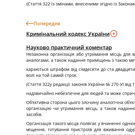
{Стаття 322 із змінами, внесеними згідно із Закон
Попередня
Кримінальний кодекс України
Науково практичний коментар
Незаконна організація або утримання місць для 
аналогами, а також надання приміщень з такою ме
караються штрафом від сімдесяти до ста двадцяти 
волі на той самий строк.
(Стаття 322у редакції законів України № 270-УІ від 1
надзвичайно небезпечне для людей та може спричин
Об’єктивна сторона цього злочину аналогічна об’єк
організацію чи утримання місць, а також надан
засобів.
Організація такого місця полягає у вчиненні одні
міщення, готування пристроїв для вживання одурм