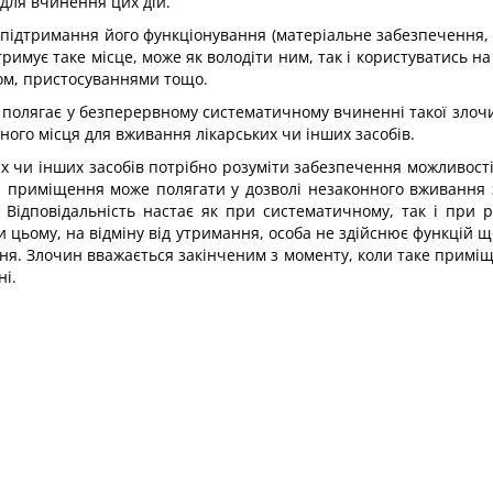
 для вчинення цих дій.
 підтримання його функціону­вання (матеріальне забезпечення, о
тримує таке місце, може як воло­діти ним, так і користуватись н
том, пристосуваннями тощо.
олягає у безперервному сис­тематичному вчиненні такої злочи
ного місця для вживання лікарських чи інших засобів.
 чи інших засобів потрібно розуміти забезпечення можливості 
ня приміщення може полягати у до­зволі незаконного вживання
і. Відповідальність настає як при система­тичному, так і при
ри цьому, на відміну від утримання, особа не здійснює функцій 
ня. Злочин вважається закінченим з моменту, коли таке приміщ
ні.