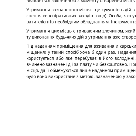
вважа­ється закінченою з моменту створення місць
Утримання зазначеного місця - це сукупність дій з
снення конспіративних заходів тощо). Особа, яка у
вати клієнтів необхідним обладнанням, інструмен
Утримання цих місць є триваючим злочином, який п
ту виконання будь-яких дій з утримання вже створе
Під наданням приміщення для вживання лікарських
міщення) у такий спосіб хоча б один раз. Надан
корис­тується або яке перебуває в його володінн
вчинено зазна­чені дії за плату чи безкоштовно. П
місця, дії її обмежуються лише наданням приміщен
було воно ви­користане з метою, зазначеною у зако