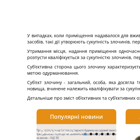
У випадках, коли приміщення надавалося для вжи
засобів, такі дії утворюють сукупність злочинів, п
Утримання місця, надання приміщення одночасно
розпус­ти кваліфікується за сукупністю злочинів, п
Суб’єктивна сторона цього злочину характеризуєт
метою одурманювання.
Суб’єкт злочину - загальний, особа, яка досягла 
новища, вчинене належить кваліфікувати за сукупні
Детальніше про зміст об’єктивних та суб’єктивних о
Популярні новини
2026-08-07
2026-08-03
2026-
20