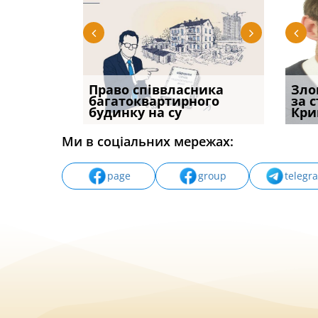
р, але
Право співвласника
Водії можуть отримати
Якщо с
Зло
илася: як
багатоквартирного
компенсацію за
відшк
за 
будинку на су
незаконні дії
наявні
Кри
Ми в соціальних мережах:
page
group
telegr