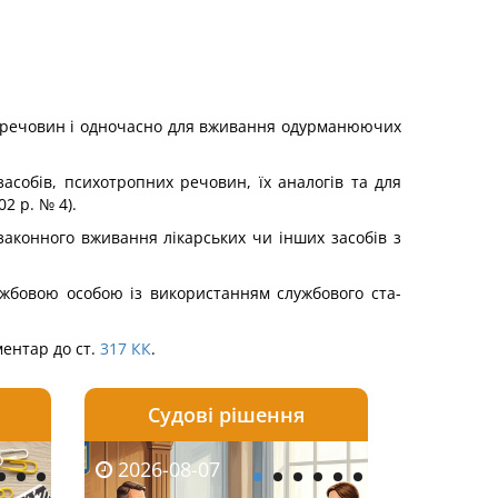
х речовин і одночасно для вживання одурманюючих
обів, психотропних речовин, їх аналогів та для
02 р. № 4).
аконного вживання лікарських чи інших засо­бів з
службовою особою із використанням службового ста­
ментар до ст.
317
КК
.
Судові рішення
2026-08-06
2026-08-03
2026-08-07
2026-08-07
2026-08-05
2026-08-03
2026-08-06
2026-08-0