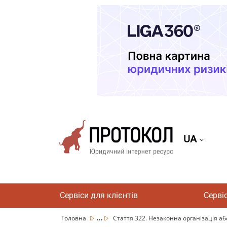
UA
Сервіси для клієнтів
Серві
...
Головна
Стаття 322. Незаконна організація аб