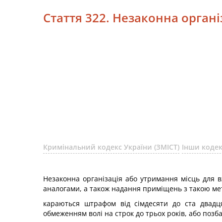
Стаття 322. Незаконна орган
Кримінальний кодекс України (ЗМІСТ)
Інши коде
Незаконна організація або утримання місць для 
аналогами, а також надання приміщень з такою ме
караються штрафом від сімдесяти до ста двадця
обмеженням волі на строк до трьох років, або позб