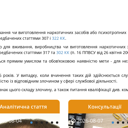
вання чи виготовлення нарко­тичних засобів або психотропни
ередбачених статтями 307 і
322
КК
.
 для вживання, виробництва чи виготовлення наркотичних зас
ередбачених статтями 317 та
302
КК
(п. 16 ППВСУ від 26 квітня 20
ься прямим умислом та обов’язковою наявністю мети - для нез
16 років. У випадку, коли вчи­нення таких дій здійснюється 
стю із відповідним злочином у сфері службової діяльності.
знак цього складу злочину, а також питання кваліфікації див. ко
Аналітична стаття
Консультації
08-06
26-08-04
2026-08-05
2026-08-06
2026-08-04
2026-08-07
2026-07-30