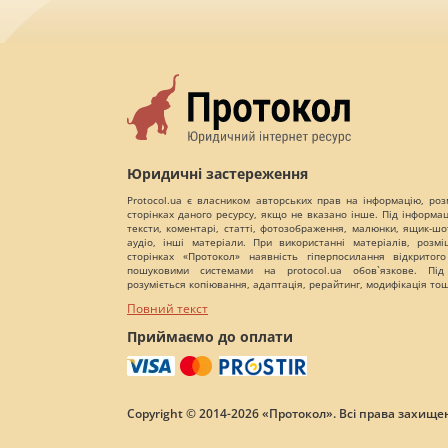
Юридичні застереження
Protocol.ua є власником авторських прав на інформацію, роз
сторінках даного ресурсу, якщо не вказано інше. Під інформа
тексти, коментарі, статті, фотозображення, малюнки, ящик-шот
аудіо, інші матеріали. При використанні матеріалів, розм
сторінках «Протокол» наявність гіперпосилання відкритого
пошуковими системами на protocol.ua обов`язкове. Під
розуміється копіювання, адаптація, рерайтинг, модифікація то
Повний текст
Приймаємо до оплати
Copyright © 2014-2026 «Протокол». Всі права захищен