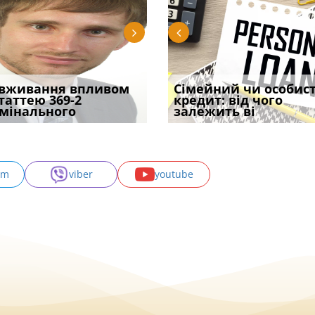
уд встановив для
вживання впливом
Чи потрібна ФОП
Документи, на яких не
Переоформлення
Сімейний чи особис
Восьмий ААС фак
одування шкоди
статтею 369-2
печатка у 2026 році:
проставляється
відстрочки за іншою
кредит: від чого
підтвердив, що 
с
мінального
правила засто
апостиль: пер
підставою: нов
залежить ві
може скас
am
viber
youtube