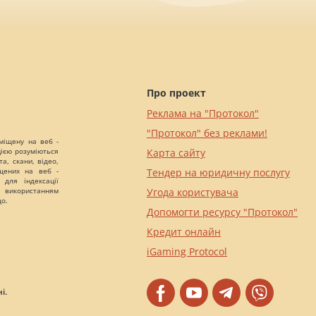
Про проект
Реклама на "Протокол"
"Протокол" без реклами!
міщену на веб -
цією розуміються
Карта сайту
а, скани, відео,
іщених на веб -
Тендер на юридичну послугу
 для індексації
 використанням
Угода користувача
що.
Допомогти ресурсу "Протокол"
Кредит онлайн
iGaming Protocol
і.