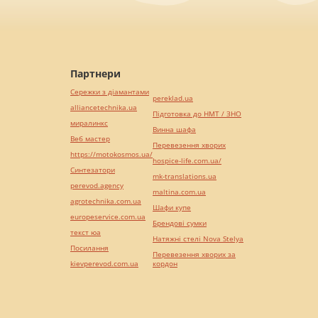
Партнери
Сережки з діамантами
pereklad.ua
alliancetechnika.ua
Підготовка до НМТ / ЗНО
миралинкс
Винна шафа
Веб мастер
Перевезення хворих
https://motokosmos.ua/
hospice-life.com.ua/
Синтезатори
mk-translations.ua
perevod.agency
maltina.com.ua
agrotechnika.com.ua
Шафи купе
europeservice.com.ua
Брендові сумки
текст юа
Натяжні стелі Nova Stelya
Посилання
Перевезення хворих за
kievperevod.com.ua
кордон