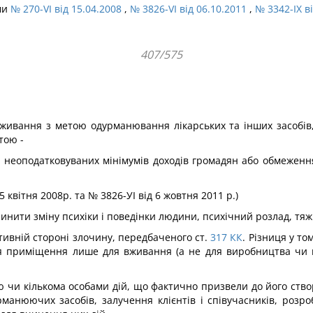
ами
№ 270-VI від 15.04.2008
,
№ 3826-VI від 06.10.2011
,
№ 3342-IX в
407/575
вживання з метою одурма­нювання лікарських та інших засобі
тою -
неоподатковуваних міні­мумів доходів громадян або обмеження
5 квітня 2008р. та № 3826-УІ від 6 жовтня 2011 р.)
ити зміну психіки і поведінки людини, психічний розлад, тяжкі
тивній стороні злочину, передбаченого ст.
317
КК
. Різниця у том
ня приміщення лише для вживання (а не для виробництва чи 
єю чи кількома особами дій, що фактично призвели до його ств
анюючих засобів, залучення клі­єнтів і співучасників, розро