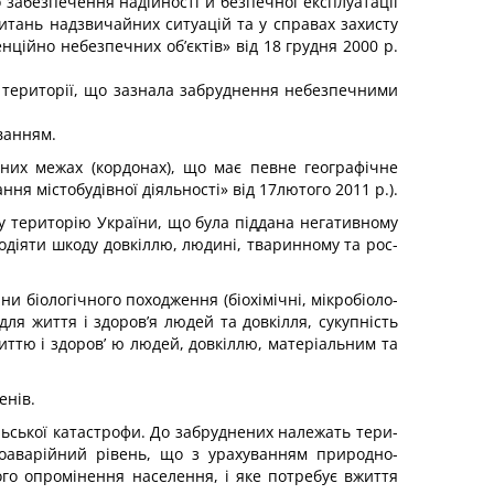
 забезпечення надійності й безпечної експлуатації
питань надзвичайних ситуацій та у справах захисту
ійно небезпечних об’єктів» від 18 грудня 2000 р.
а території, що зазнала забруднення небезпечними
ванням.
них межах (кордонах), що має певне географічне
ня містобудівної діяльності» від 17лютого 2011 р.).
 територію України, що була піддана негативному
подіяти шкоду довкіллю, людині, тваринному та рос­
и біологічного походження (біохімічні, мікробіоло­
для життя і здоров’я людей та довкілля, сукупність
життю і здоров’ ю людей, довкіллю, матеріальним та
енів.
ьської катастрофи. До забруднених належать тери­
доаварійний рівень, що з урахуванням природно-
го опромінення населення, і яке потребує вжиття