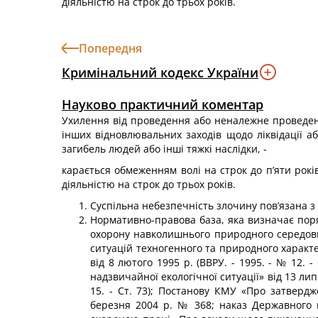
діяльністю на строк до трьох років.
Попередня
Кримінальний кодекс України
Науково практичний коментар
Ухилення від проведення або неналежне проведе
інших відновлювальних заходів щодо ліквідації аб
загибель людей або інші тяжкі наслідки, -
карається обмеженням волі на строк до п’яти рок
діяльністю на строк до трьох років.
Суспільна небезпечність злочину пов’язана з 
Нормативно-правова база, яка визначає поряд
охо­рону навколишнього природного середовищ
ситуацій техногенного та природного характеру»
від 8 люто­го 1995 р. (ВВРУ. - 1995. - № 12. - 
надзвичайної еко­логічної ситуації» від 13 липн
15. - Ст. 73); Поста­нову КМУ «Про затверд
березня 2004 р. № 368; наказ Державного ко