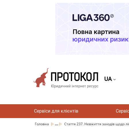
UA
Сервіси для клієнтів
Серві
...
Головна
Стаття 237. Невжиття заходів щодо лікв