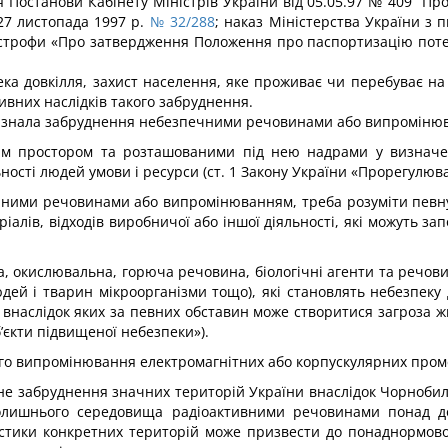
Постанови Кабінету Міністрів України від 05.05.97 № 409 “Про
 27 листопада 1997 р.
№ 32/288
; наказ Міністерства України з 
астрофи «Про затвердження Положення про паспортизацію потенц
ека довкілля, захист населення, яке проживає чи перебуває н
вних наслідків такого забруднення.
зазнала забруднення небезпечними речовинами або випроміню
ним простором та розташованими під нею надрами у визначе
ьності людей умови і ресурси (ст. 1 Закону України «Прорегулюван
чними речовинами або випро­мінюванням, треба розуміти певну
лів, відходів виробничої або іншої діяльності, які можуть за
, окислювальна, горюча речо­вина, біологічні агенти та речовин
юдей і тварин мікроорганізми тощо), які становлять небезпеку 
, внаслідок яких за певних обставин може створитися загроза 
’єкти підвищеної небезпеки»).
о випромінювання електро­магнітних або корпускулярних пром
не забруднення значних тери­торій України внаслідок Чорнобил
колишнього середовища радіоактивни­ми речовинами понад 
ристики конкретних територій може призвести до понаднормово