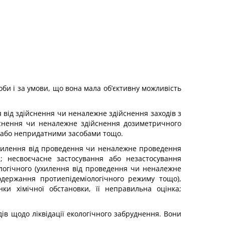
оби і за умови, що вона мала об’єктивну мож­ливість
 від здійснення чи неналежне здійснення заходів з
йснення чи неналежне здійснення дозиметричного
и або непридатними засобами тощо.
ухилення від проведення чи неналежне проведення
і; несвоєчасне застосування або незастосування
ологічного (ухилення від проведення чи неналежне
одержання протиепідеміологічного режиму тощо),
ки хімічної обстановки, її неправильна оцінка;
дів щодо ліквідації екологічного забруднення. Вони