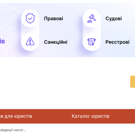
си для юристів
Каталог юристів
ідації наслі...