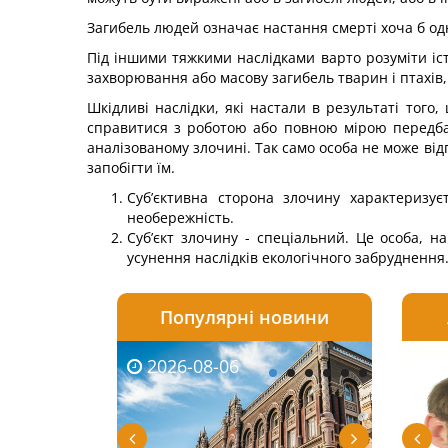
Загибель людей означає настання смерті хоча б од
Під іншими тяжкими наслідками варто розуміти істо
захворювання або масову загибель тварин і птахів
Шкідливі наслідки, які настали в результаті того
справитися з роботою або повною мірою передбач
аналі­зованому злочині. Так само особа не може від
запо­бігти їм.
Суб’єктивна сторона злочину характеризує
необережність.
Суб’єкт злочину - спеціальний. Це особа, н
усунення наслідків екологічного забруднення
Популярні новини
2026-08-06
2026-08-03
2026-
20