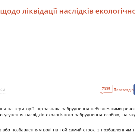
 щодо ліквідації наслідків екологіч
7335
кси
Переглядів
ння на території, що зазнала забруднення небезпечними речо
бо усунення наслідків екологічного забруднення особою, на я
ів або позбавленням волі на той самий строк, з позбавленням