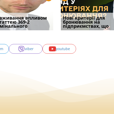
уд встановив для
вживання впливом
Кого з юристів замінить
Документи, на яких не
Переоформлення
Нові критерії для
Восьмий ААС фак
одування шкоди
статтею 369-2
ШІ, а хто зароблятиме
проставляється
відстрочки за іншою
бронювання на
підтвердив, що 
с
мінального
міль
апостиль: пер
підставою: нов
підприємствах, що
може скас
am
viber
youtube