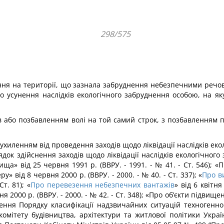
298/575
ння на території, що зазнала забруднення небезпечними речо
о усунення наслідків еко­логічного забруднення особою, на я
ів або позбавленням волі на той самий строк, з позбавленням
ухиленням від проведення заходів щодо ліквідації наслідків ек
ок здійснення заходів щодо лікві­дації наслідків екологічного
а» від 25 червня 1991 р. (ВВРУ. - 1991. - № 41. - Ст. 546); «
 від 8 червня 2000 р. (ВВРУ. - 2000. - № 40. - Ст. 337); «
Про в
Ст. 81); «
Про перевезення небезпечних вантажів
» від 6 квітня
я 2000 р. (ВВРУ. - 2000. - № 42. - Ст. 348); «Про об’єкти підвище
ження Порядку класифікації надзвичайних ситуацій техно­генно
мітету будівництва, архітектури та житлової політики Украї