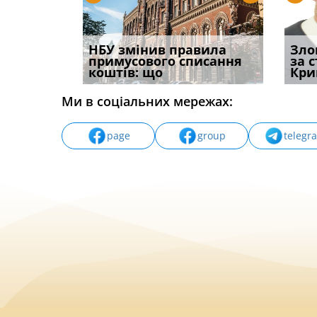
і
НБУ змінив правила
Водії можуть отримати
Якщо с
Зло
способом
примусового списання
компенсацію за
відшк
за 
вих
коштів: що
незаконні дії
наявні
Кри
Ми в соціальних мережах:
page
group
telegr