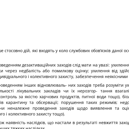
стосовно дій, які входять у коло службових обов’язків даної ос
еденням дезактиваційних заходів слід мати на увазі: ухилення
ки через недбалість або помилкову оцінку; ухилення від зді
ивідуального і колективного захисту, забез­печення неякісним
оведенням інших відновлюваль- них заходів треба розуміти 
ількості лікувальних закладів чи їх нерозгор- тання взагал
онтроль за якістю харчових продуктів, питної води тощо), бі
в карантину та обсервації; порушення таких режимів; нед
 чи неналежне проведення заходів щодо виявлення та оцін
 і колек­тивного захисту тощо).
 наявність наслідків, що на­стали в результаті невжиття захо
інших тяжких наслідках.