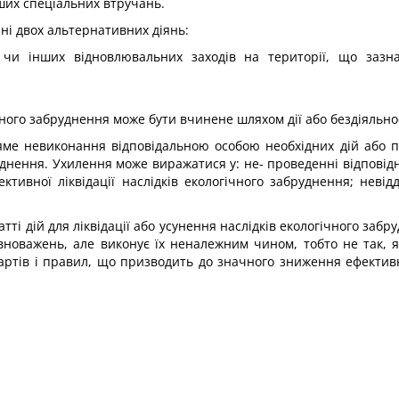
нших спеціальних втручань.
ні двох альтернативних діянь:
х чи інших відновлювальних заходів на території, що заз
.
чного забруднення може бути вчинене шляхом дії або бездіяльнос
ме невиконання відповідальною особою необхідних дій або пра
бруднення. Ухилення може виражатися у: не- проведенні відповід
ективної ліквідації наслідків екологічного забруднення; невід
ті дій для ліквідації або усунення наслідків екологічного забр
повноважень, але виконує їх неналежним чином, тобто не так, 
ртів і правил, що призводить до значного зниження ефектив­но