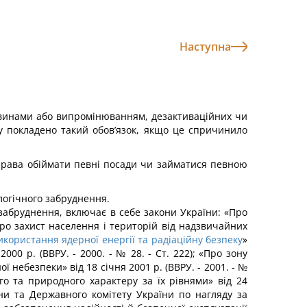
Наступна
винами або випромінюванням, дезактиваційних чи
ку покладено такий обов’язок, якщо це спри­чинило
 права обіймати певні посади чи займатися певною
ологічного забруднення.
 забруднення, включає в себе закони України: «Про
Про захист населення і територій від надзвичайних
икористання ядерної енергії та радіаційну безпеку
»
 2000 р. (ВВРУ. - 2000. - № 28. - Ст. 222); «Про зону
ної небезпеки» від 18 січня 2001 р. (ВВРУ. - 2001. - №
го та природного характеру за їх рівнями» від 24
ни та Дер­жавного комітету України по нагляду за