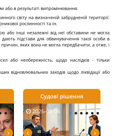
ми або в результаті випромінювання.
инного світу на визначеній забрудненій терито­рії:
никової рослинності та ін.
цію або інші незалежні від неї обставини не могла
 дають підстави для обвинувачення такої особи в
ї причин, яких вона не могла передбачити, а отже, і
сел або необережність, щодо наслідків - тільки
нших відновлювальних заходів щодо ліквідації або
Судові рішення
2026-08-05
2026-08-03
2026-06-08
2026-08-06
2026-08-05
2026-08-03
2026-06-01
2026-08-0