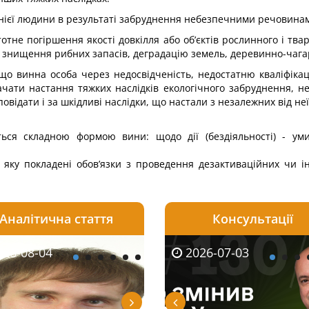
нієї людини в результаті забруд­нення небезпечними речовина
тне погіршення якості до­вкілля або об’єктів рослинного і твар
, знищення рибних запасів, деградацію земель, деревинно-чагар
, що винна особа через недосвід­ченість, недостатню кваліфіка
ати настання тяжких наслідків екологічного забруднення, не
повідати і за шкідливі наслідки, що настали з незалежних від не
ться складною формою вини: щодо дії (бездіяльності) - уми
а яку покладені обов’язки з про­ведення дезактиваційних чи і
.
Аналітична стаття
Консультації
08-06
26-08-04
2026-05-25
2026-08-06
2026-08-04
2026-07-03
2026-07-30