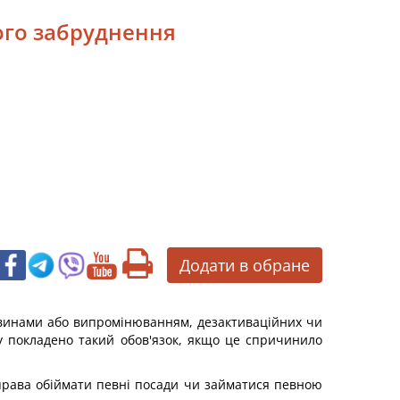
ного забруднення
Додати в обране
винами або випромінюванням, дезактиваційних чи
ку покладено такий обов'язок, якщо це спричинило
 права обіймати певні посади чи займатися певною