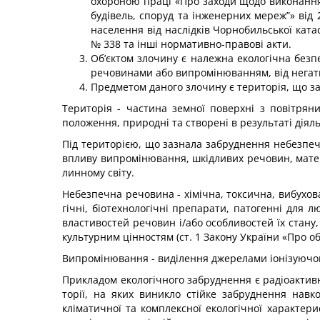
охороною праці «Про заходи щодо вико­нання 
будівель, споруд та інженерних мереж”» від
населення від наслідків Чорнобильської кат
№ 338 та інші нормативно-правові акти.
Об’єктом злочину є належна екологічна безп
речо­винами або випромінюванням, від негати
Предметом даного злочину є територія, що 
Територія - частина земної поверхні з повітря
положен­ня, природні та створені в результаті діял
Під територією, що зазнала забруднення небезпе
впливу випромінювання, шкідливих речовин, матеріа
линному світу.
Небезпечна речовина - хімічна, токсична, вибухова
гічні, біотехнологічні препарати, патогенні для л
власти­востей речовин і/або особливостей їх стану
культурним цінностям (ст. 1 Закону України «Про об
Випромінювання - виділення джерелами іонізуючог
Прикладом екологічного забруднення є радіоактив
торії, на яких виникло стійке забруднення нав
кліматичної та комплексної екологічної характе