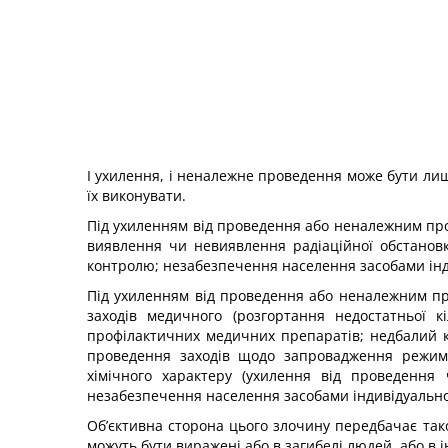
І ухилення, і неналежне проведення може бути лише 
їх виконувати.
Під ухиленням від проведення або неналежним пров
виявлення чи невиявлення радіаційної обстанов
контролю; незабезпечення населення засобами інд
Під ухиленням від проведення або неналежним пр
заходів медичного (розгортання недостатньої к
профілактичних медич­них препаратів; недбалий к
проведення заходів щодо запро­вадження режимі
хімічного характеру (ухилення від проведен­ня
незабезпечення населення засобами індивідуального
Об’єктивна сторона цього злочину передбачає також
можуть бути виражені або в загибелі людей, або в 