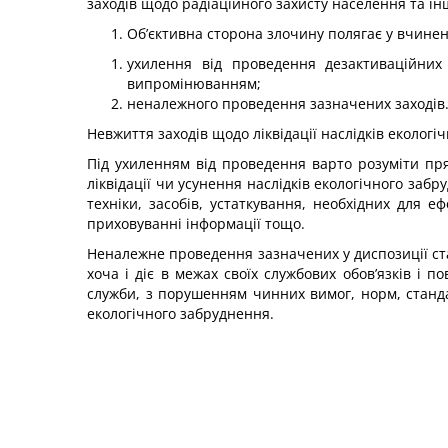
заходів щодо радіа­ційного захисту населення та і
Об’єктивна сторона злочину полягає у вчинен
ухилення від проведення дезактиваційни
випромінюванням;
неналежного проведення зазначених заходів
Невжиття заходів щодо ліквідації наслідків екологі
Під ухиленням від проведення варто розуміти пря
ліквіда­ції чи усунення наслідків екологічного за
техніки, засобів, устаткування, необхідних для еф
приховуванні інформації тощо.
Неналежне проведення зазначених у диспозиції стат
хоча і діє в межах своїх службових обов’язків і 
служби, з порушенням чинних вимог, норм, станда
екологічного забруднення.