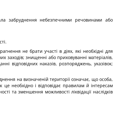
нала забруднення небезпечними речовинами або
ті.
гнення не брати участі в діях, які необхідні для
них заходів; знищенні або приховуванні матеріалів,
данні відповідних наказів, розпоряджень, указівок;
уднення на визначеній території означає, що особа,
як це необхідно і відповідає правилам й інтересам
сті та зменшення можливості ліквідації наслідків