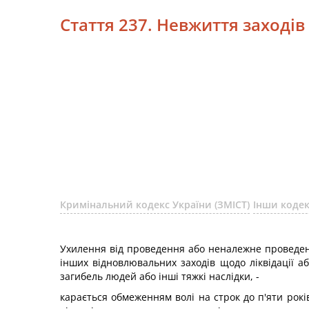
Стаття 237. Невжиття заходів
Кримінальний кодекс України (ЗМІСТ)
Інши коде
Ухилення від проведення або неналежне проведе
інших відновлювальних заходів щодо ліквідації а
загибель людей або інші тяжкі наслідки, -
карається обмеженням волі на строк до п'яти рок