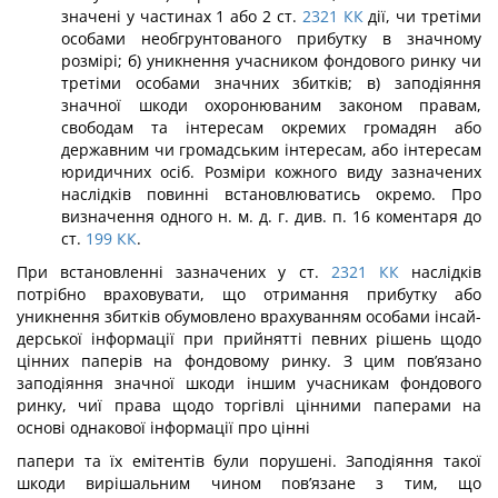
значені у частинах 1 або 2 ст.
2321
КК
дії, чи третіми
особами необгрунтованого при­бутку в значному
розмірі; б) уникнення учасником фондового ринку чи
третіми особами значних збитків; в) заподіяння
значної шкоди охоронюваним законом правам,
свободам та інтересам окремих громадян або
державним чи громадським інтересам, або інтересам
юридичних осіб. Розміри кожного виду зазначених
наслідків повинні встановлюватись окремо. Про
визначення одного н. м. д. г. див. п. 16 коментаря до
ст.
199
КК
.
При встановленні зазначених у ст.
2321
КК
наслідків
потрібно враховувати, що отримання прибутку або
уникнення збитків обумовлено врахуванням особами інсай-
дерської інформації при прийнятті певних рішень щодо
цінних паперів на фондовому ринку. З цим пов’язано
заподіяння значної шкоди іншим учасникам фондового
ринку, чиї права щодо торгівлі цінними паперами на
основі однакової інформації про цінні
папери та їх емітентів були порушені. Заподіяння такої
шкоди вирішальним чином пов’язане з тим, що