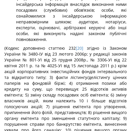
інсайдерська інформація внаслідок виконання ними
посадових (службових) обов’язків; особи, які
ознайомилися з інсайдерською інформацією
неправомірним шляхом; аудитори, нотаріуси,
експерти, оцінювачі, арбітражні керуючі або інші
особи, які виконують надані законом публічні
повноваження.
(Кодекс доповнено статтею 232
[20]
згідно із Законом
України № 3480-ІУ від 23 лютого 2006р; у редакції законів
України № 801-УІ від 25 грудня 2008р., № 3306-УІ від 22
квітня 2011 р. та № 4025-УІ від 15 листопада 2011 р.) крім
акцій корпоративних інвестиційних фондів інтервального
та відкритого типу; 3) факти лістингу/делістингу цінних
паперів на фондовій біржі; 4) отримання позики або
кредиту на суму, що перевищує 25 відсотків активів
емітента; 5) зміну складу посадових осіб емітента; 6) зміну
власників акцій, яким належить 10 і більше відсотків
голосуючих акцій; 7) рішення емітента про утворення,
припинення його філій, представництв; 8) рішення вищого
органу емітента про зменшення статутного капіталу; 9)
порушення справи про банкрутство емітента, винесення
ухвали про його санацію; 10) рішення ви­щого органу