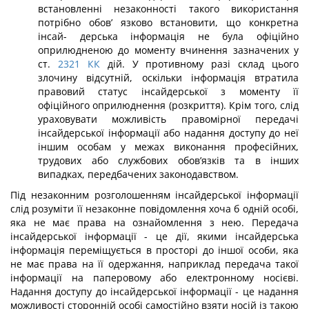
встановленні неза­конності такого використання
потрібно обов’ язково встановити, що конкретна
інсай- дерська інформація не була офіційно
оприлюдненою до моменту вчинення зазначених у
ст.
2321
КК
дій. У противному разі склад цього
злочину відсутній, оскільки інформа­ція втратила
правовий статус інсайдерської з моменту її
офіційного оприлюднення (розкриття). Крім того, слід
ураховувати можливість правомірної передачі
інсайдерської інформації або надання доступу до неї
іншим особам у межах виконання професійних,
трудових або службових обов’язків та в інших
випадках, передбачених законодавством.
Під незаконним розголошенням інсайдерської інформації
слід розуміти її незаконне повідомлення хоча б одній особі,
яка не має права на ознайомлення з нею. Передача
інсайдерської інформації - це дії, якими інсайдерська
інформація переміщується в про­сторі до іншої особи, яка
не має права на її одержання, наприклад передача такої
інфор­мації на паперовому або електронному носієві.
Надання доступу до інсайдерської ін­формації - це надання
можливості сторонній особі самостійно взяти носій із такою