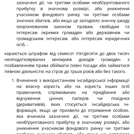
зазначені дії, чи третіми особами необґрунтованого
прибутку в значному розмірі, або уникнення
учасником фондового ринку чи третіми особами
значних збитків, або якщо це заподіяло значну шкоду
охоронюваним законом правам, свободам та
інтересам окремих громадян або державним чи
громадським інтересам, або інтересам юридичних
осіб, -
караються штрафом від семисот п’ятдесяти до двох тисяч
неоподатковуваних мінімумів доходів громадян з
позбавленням права обіймати певні посади або за­йматися
певною діяльністю на строк до трьох років або без такого.
Вчинення з використанням інсайдерської інформації
на власну користь або на користь інших осіб
правочинів, спрямованих на придбання або
відчужен­ня цінних паперів чи похідних
(деривативів), яких стосується інсайдерська ін­
формація, якщо це призвело до отримання особою,
яка вчинила зазначені дії, чи третіми особами
необґрунтованого прибутку в значному розмірі, або
уникнення учасником фондового ринку чи третіми