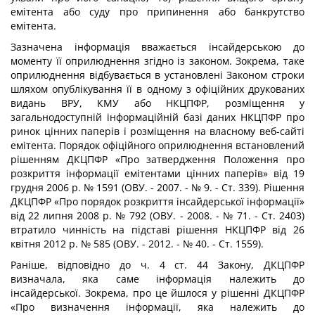
емітента або суду про припинення або банкрутство
емітента.
Зазначена інформація вважається інсайдерською до
моменту її оприлюднення згідно із законом. Зокрема, таке
оприлюднення відбувається в установлені Законом строки
шляхом опублікування її в одному з офіційних друкованих
видань ВРУ, КМУ або НКЦПФР, розміщення у
загальнодоступній інформаційній базі даних НКЦПФР про
ринок цінних паперів і розміщення на власному веб-сайті
емітента. Порядок офіційного оприлюднення встановлений
рішенням ДКЦПФР «Про затвердження По­ложення про
розкриття інформації емітентами цінних паперів» від 19
грудня 2006 р. № 1591 (ОВУ. - 2007. - № 9. - Ст. 339). Рішення
ДКЦПФР «Про порядок розкриття інсайдерської інформації»
від 22 липня 2008 р. № 792 (ОВУ. - 2008. - № 71. - Ст. 2403)
втратило чинність на підставі рішення НКЦПФР від 26
квітня 2012 р. № 585 (ОВУ. - 2012. - № 40. - Ст. 1559).
Раніше, відповідно до ч. 4 ст. 44 Закону, ДКЦПФР
визначала, яка саме інформація належить до
інсайдерської. Зокрема, про це йшлося у рішенні ДКЦПФР
«Про визна­чення інформації, яка належить до