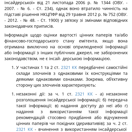
інсайдерської» від 21 листопада 2006 р. № 1344 (ОВУ. -
2007. - № 6. - Ст. 234), однак воно втратило чинність на
підставі рішення НКЦПФР від 29 травня 2012 р. № 752 (ОВУ.
- 2012. - № 48. - Ст. 1900) у зв’язку зі змінами відповідних
законодавчих приписів.
Інформація щодо оцінки вартості цінних паперів та/або
фінансово-господарсько­го стану емітента, якщо вона
отримана виключно на основі оприлюдненої інформації
або інформації з інших публічних джерел, не заборонених
законодавством, не є інсай- дерською інформацією.
У частинах 1 та 2 ст.
2321
КК
передбачені самостійні
склади злочинів з одна­ковими їх конструкціями та
деякими однаковими ознаками. Зокрема, об’єктивну
сторону цих злочинів характеризують:
незаконні дії: за ч. 1 ст.
2321
КК
- а) незаконне
розголошення інсайдерської інформації; б) передача
такої інформації; в) надання доступу до неї або г)
надання з використанням такої інформації
рекомендацій стосовно придбання або відчуження
цінних паперів чи похідних (деривативів); за ч. 2 ст.
2321
КК
- вчинення з викорис­танням інсайдерської