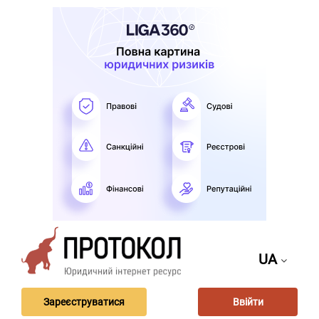
UA
Зареєструватися
Ввійти