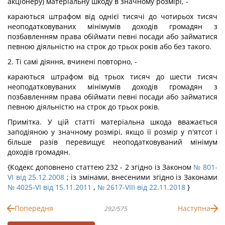
акціонеру) матеріальну шкоду в значному розмірі, -
караються штрафом від однієї тисячі до чотирьох тисяч
неоподатковуваних мінімумів доходів громадян з
позбавленням права обіймати певні посади або займатися
певною діяльністю на строк до трьох років або без такого.
2. Ті самі діяння, вчинені повторно, -
караються штрафом від трьох тисяч до шести тисяч
неоподатковуваних мінімумів доходів громадян з
позбавленням права обіймати певні посади або займатися
певною діяльністю на строк до трьох років.
Примітка. У цій статті матеріальна шкода вважається
заподіяною у значному розмірі, якщо її розмір у п'ятсот і
більше разів перевищує неоподатковуваний мінімум
доходів громадян.
{Кодекс доповнено статтею 232 - 2 згідно із Законом
№ 801-
VI від 25.12.2008
; із змінами, внесеними згідно із Законами
№ 4025-VI від 15.11.2011
,
№ 2617-VIII від 22.11.2018
}
Попередня
Наступна
292/575