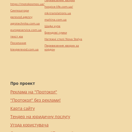
Перевезення хворих
https://motokosmos.ua/
hospice-life.com.ua/
Синтезатори
mk-translations.ua
perevod.agency
maltina.com.ua
agrotechnika.com.ua
Шафи купе
europeservice.com.ua
Брендові сумки
текст юа
Натяжні стелі Nova Stelya
Посилання
Перевезення хворих за
kievperevod.com.ua
кордон
Про проект
Реклама на "Протокол"
"Протокол" без реклами!
Карта сайту
Тендер на юридичну послугу
Угода користувача