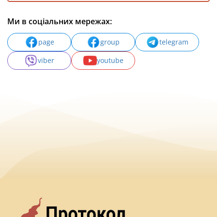
Ми в соціальних мережах:
page
group
telegram
viber
youtube