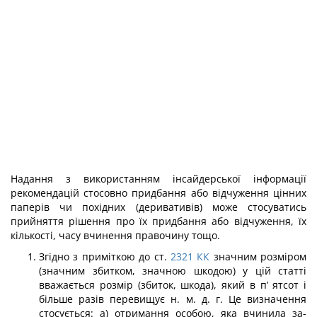
Надання з використанням інсайдерської інформації
рекомендацій стосовно при­дбання або відчуження цінних
паперів чи похідних (деривативів) може стосуватись
прийняття рішення про їх придбання або відчуження, їх
кількості, часу вчинення правочину тощо.
Згідно з приміткою до ст.
2321
КК
значним розміром
(значним збитком, значною шкодою) у цій статті
вважається розмір (збиток, шкода), який в п’ ятсот і
більше разів перевищує н. м. д. г. Це визначення
стосується: а) отримання особою, яка вчинила за­