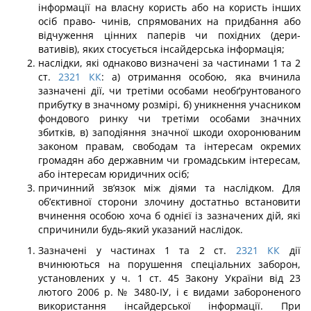
інформації на власну користь або на користь інших
осіб право- чинів, спрямованих на придбання або
відчуження цінних паперів чи похідних (дери-
вативів), яких стосується інсайдерська інформація;
наслідки, які однаково визначені за частинами 1 та 2
ст.
2321
КК
: а) отримання особою, яка вчинила
зазначені дії, чи третіми особами необґрунтованого
прибутку в значному розмірі, б) уникнення учасником
фондового ринку чи третіми особами значних
збитків, в) заподіяння значної шкоди охоронюваним
законом правам, свободам та інтересам окремих
громадян або державним чи громадським інтересам,
або інтересам юридичних осіб;
причинний зв’язок між діями та наслідком. Для
об’єктивної сторони злочину достатньо встановити
вчинення особою хоча б однієї із зазначених дій, які
спричини­ли будь-який указаний наслідок.
Зазначені у частинах 1 та 2 ст.
2321
КК
дії
вчинюються на порушення спеціальних заборон,
установлених у ч. 1 ст. 45 Закону України від 23
лютого 2006 р. № 3480-ІУ, і є видами забороненого
використання інсайдерської інформації. При