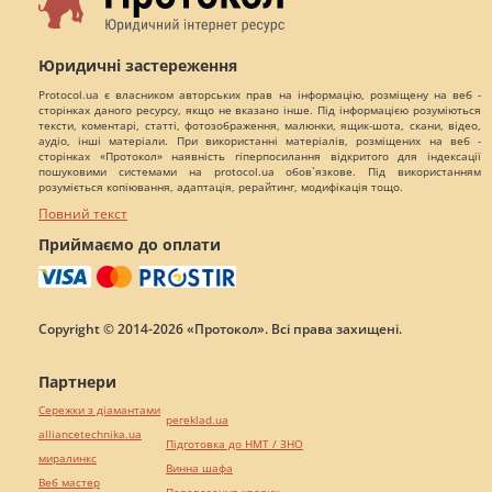
Юридичні застереження
Protocol.ua є власником авторських прав на інформацію, розміщену на веб -
сторінках даного ресурсу, якщо не вказано інше. Під інформацією розуміються
тексти, коментарі, статті, фотозображення, малюнки, ящик-шота, скани, відео,
аудіо, інші матеріали. При використанні матеріалів, розміщених на веб -
сторінках «Протокол» наявність гіперпосилання відкритого для індексації
пошуковими системами на protocol.ua обов`язкове. Під використанням
розуміється копіювання, адаптація, рерайтинг, модифікація тощо.
Повний текст
Приймаємо до оплати
Copyright © 2014-2026 «Протокол». Всі права захищені.
Партнери
Сережки з діамантами
pereklad.ua
alliancetechnika.ua
Підготовка до НМТ / ЗНО
миралинкс
Винна шафа
Веб мастер