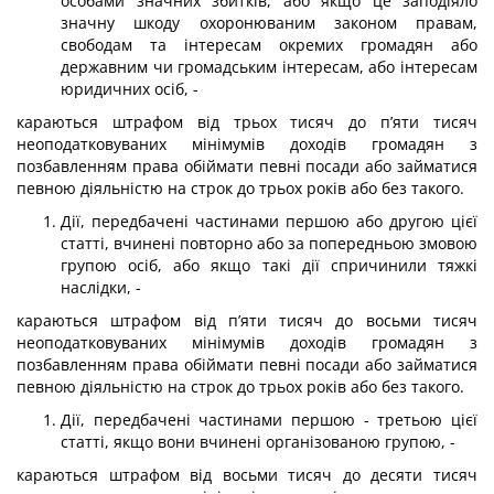
особами значних збитків, або якщо це заподіяло
значну шкоду охоронюваним законом правам,
свободам та інтересам окремих громадян або
державним чи громадським інтересам, або інтересам
юридичних осіб, -
караються штрафом від трьох тисяч до п’яти тисяч
неоподатковуваних міні­мумів доходів громадян з
позбавленням права обіймати певні посади або займа­тися
певною діяльністю на строк до трьох років або без такого.
Дії, передбачені частинами першою або другою цієї
статті, вчинені повтор­но або за попередньою змовою
групою осіб, або якщо такі дії спричинили тяжкі
наслідки, -
караються штрафом від п’яти тисяч до восьми тисяч
неоподатковуваних мінімумів доходів громадян з
позбавленням права обіймати певні посади або за­йматися
певною діяльністю на строк до трьох років або без такого.
Дії, передбачені частинами першою - третьою цієї
статті, якщо вони вчи­нені організованою групою, -
караються штрафом від восьми тисяч до десяти тисяч