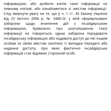
інформацією, або зробити копію такої інформації на
певному носієві, або ознайомити­ся зі змістом інформації.
Слід звернути увагу на те, що у ч. 1 ст. 45 Закону України
від 23 лютого 2006 р. № 3480-ІУ, у якій сформульовані
заборони щодо вчинення дій з ін­сайдерською
інформацією, буквально про розголошення такої
інформації не говорить­ся, однак заборона передавати
інсайдерську інформацію або надавати доступ до неї іншим
особам за своїм змістом охоплює ті випадки передачі або
надання доступу, при яких фактично інсайдерська
інформація стає відомою сторонній особі.