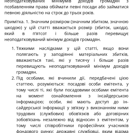
неоподатковуваних мінімумів доходів громадян з
позбавленням права обіймати певні посади або за­йматися
певною діяльністю на строк до трьох років.
Примітка. 1. Значним розміром (значним збитком, значною
шкодою) у цій статті вважається розмір (збиток, шкода),
який в п’ятсот і більше разів переви­щує
неоподатковуваний мінімум доходів громадян.
Тяжкими наслідками у цій статті, якщо вони
полягають у заподіянні мате­ріальних збитків,
вважаються такі, які у тисячу і більше разів
перевищують неоподатковуваний мінімум доходів
громадян.
Під особами, які вчинили дії, передбачені цією
статтею, розуміються: поса­дові особи емітента, у
тому числі ті, які були посадовими особами емітента
на мо­мент ознайомлення з інсайдерською
інформацією; особи, які мають доступ до ін-
сайдерської інформації у зв’язку з виконанням ними
трудових (службових) обов’язків або договірних
зобов’язань незалежно від відносин з емітентом, у
тому числі співробітники професійних учасників
фондового ринку; державні службов­ці, яким відома