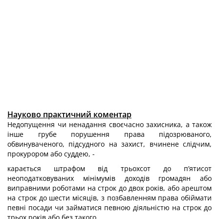
Науково практичний коментар
Недопущення чи ненадання своєчасно захисника, а також
інше грубе по­рушення права підозрюваного,
обвинуваченого, підсудного на захист, вчинене слідчим,
прокурором або суддею, -
карається штрафом від трьохсот до п’ятисот
неоподатковуваних мінімумів доходів громадян або
виправними роботами на строк до двох років, або арештом
на строк до шести місяців, з позбавленням права обіймати
певні посади чи зай­матися певною діяльністю на строк до
трьох років або без такого.