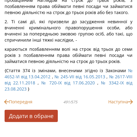
пробаційним наглядом на строк до трьох років, з
позбавленням права обіймати певні посади чи займатися
певною діяльністю на строк до трьох років або без такого.
2. Ті самі дії, які призвели до засудження невинної у
вчиненні кримінального правопорушення особи, або
вчинені за попередньою змовою групою осіб, або такі, що
спричинили інші тяжкі наслідки, -
караються позбавленням волі на строк від трьох до семи
років з позбавленням права обіймати певні посади чи
займатися певною діяльністю на строк до трьох років.
{Стаття 374 із змінами, внесеними згідно із Законами
№
4652-VI від 13.04.2012
,
№ 245-VII від 16.05.2013
,
№ 2617-VIII
від 22.11.2018
,
№ 720-IX від 17.06.2020
,
№ 3342-IX від
23.08.2023
}
Попередня
Наступна
491/575
Додати в обране