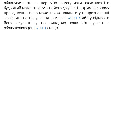
обвинуваченого на першу їх вимогу мати захисника і в
будь-який момент залучити його до участі в кримінальному
провадженні. Воно може також полягати у непризначенні
захисника на порушення вимог ст.
49
КПК
або у відмові в
його за­лученні у тих випадках, коли його участь є
обов’язковою (ст.
52
КПК
) тощо.