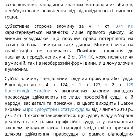
захворювання, заподіяння значних матеріальних збитків,
необґрунтоване звільнення від відповідальності вин­ного
тощо).
Суб’єктивна сторона злочину за ч. 1 ст.
374
КК
характеризується наявністю лише прямого умислу, бо
винний усвідомлює, що порушує право потерпілого на
захист й бажає вчинити таке діяння. Мотив і мета на
кваліфікацію не впливають. Психічне ставлення до
наслідків, передбачених у ч. 2 ст.
374
КК
, може полягати як
в умисній, так і в необережній формі вини. У цілому злочин
є умисним.
Суб’єкт злочину спеціальний: слідчий прокурор або суддя.
Відповідно до ч. 4 ст. 124, ч. 1 ст. 127, ч. 2 ст.
129
Конституції України
у визначених законом випадках
правосуддя здійснюють не лише професійні судді, а й
народні засідателі та присяжні. Із цього виходить і Закон
України «
Про судоустрій і статус суддів
» від 7 липня 2010 р.,
у ч. 2 ст. 1 якого встановлюється, що судову владу в Україні
реалізують не тільки про­фесійні судді, а у визначених
законом випадках також і народні засідателі та присяж­ні
шляхом здійснення правосуддя в рамках відповідних