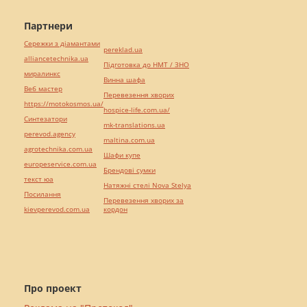
Партнери
Сережки з діамантами
pereklad.ua
alliancetechnika.ua
Підготовка до НМТ / ЗНО
миралинкс
Винна шафа
Веб мастер
Перевезення хворих
https://motokosmos.ua/
hospice-life.com.ua/
Синтезатори
mk-translations.ua
perevod.agency
maltina.com.ua
agrotechnika.com.ua
Шафи купе
europeservice.com.ua
Брендові сумки
текст юа
Натяжні стелі Nova Stelya
Посилання
Перевезення хворих за
kievperevod.com.ua
кордон
Про проект