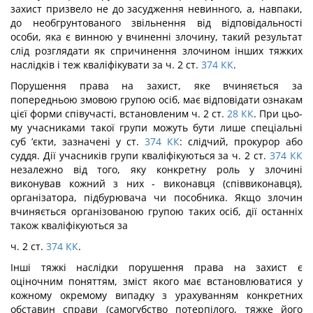
захист призвело не до засудження невинного, а, навпаки,
до необгрунтованого звільнення від відповідаль­ності
особи, яка є винною у вчиненні злочину, такий результат
слід розглядати як спричинення злочином інших тяжких
наслідків і теж кваліфікувати за ч. 2 ст.
374
КК
.
Порушення права на захист, яке вчиняється за
попередньою змовою групою осіб, має відповідати ознакам
цієї форми співучасті, встановленим ч. 2 ст.
28
КК
. При цьо­
му учасниками такої групи можуть бути лише спеціальні
суб ’єкти, зазначені у ст.
374
КК
: слідчий, прокурор або
суддя. Дії учасників групи кваліфікуються за ч. 2 ст.
374
КК
незалежно від того, яку конкретну роль у злочині
виконував кожний з них - ви­конавця (співвиконавця),
організатора, підбурювача чи пособника. Якщо злочин
вчиняється організованою групою таких осіб, дії останніх
також кваліфікуються за
ч. 2 ст.
374
КК
.
Інші тяжкі наслідки порушення права на захист є
оціночним поняттям, зміст якого має встановлюватися у
кожному окремому випадку з урахуванням конкретних
обставин справи (самогубство потерпілого, тяжке його