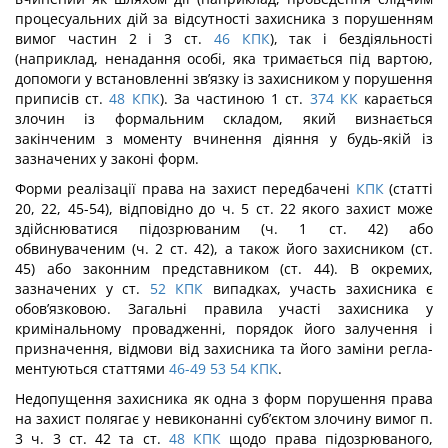
процесуальних дій за відсутності захисника з порушенням
вимог частин 2 і 3 ст.
46
КПК
), так і бездіяльності
(наприклад, ненадання особі, яка трима­ється під вартою,
допомоги у встановленні зв’язку із захисником у порушення
при­писів ст.
48
КПК
). За частиною 1 ст.
374
КК
карається
злочин із формальним складом, який визнається
закінченим з моменту вчинення діяння у будь-якій із
зазначених у законі форм.
Форми реалізації права на захист передбачені
КПК
(статті
20, 22, 45-54), від­повідно до ч. 5 ст. 22 якого захист може
здійснюватися підозрюваним (ч. 1 ст. 42) або
обвинуваченим (ч. 2 ст. 42), а також його захисником (ст.
45) або законним представ­ником (ст. 44). В окремих,
зазначених у ст.
52
КПК
випадках, участь захисника є
обов’язковою. Загальні правила участі захисника у
кримінальному провадженні, порядок його залучення і
призначення, відмови від захисника та його заміни регла­
ментуються статтями
46-49
53
54
КПК
.
Недопущення захисника як одна з форм порушення права
на захист полягає у невиконанні суб’єктом злочину вимог п.
3 ч. 3 ст. 42 та ст.
48
КПК
щодо права пі­дозрюваного,