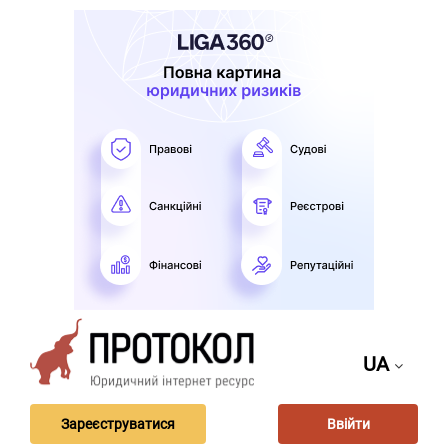
UA
Зареєструватися
Ввійти