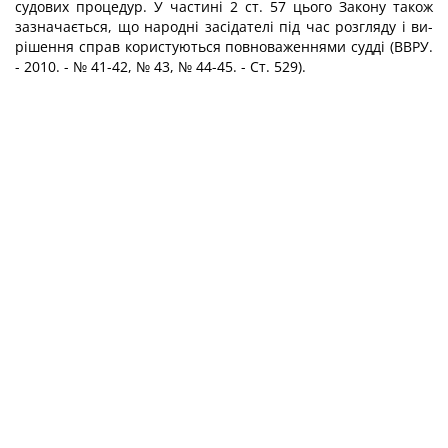
судових процедур. У частині 2 ст. 57 цього Закону також
зазначається, що народні засідателі під час розгляду і ви­
рішення справ користуються повноваженнями судді (ВВРУ.
- 2010. - № 41-42, № 43, № 44-45. - Ст. 529).