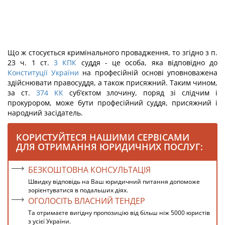
Що ж стосується кримінального провадження, то згідно з п.
23 ч. 1 ст.
3
КПК
суддя - це особа, яка відповідно до
Конституції України
на професійній основі упо­вноважена
здійснювати правосуддя, а також присяжний. Таким чином,
за ст.
374
КК
суб’єктом злочину, поряд зі слідчим і
прокурором, може бути професійний суддя, присяжний і
народний засідатель.
КОРИСТУЙТЕСЯ НАШИМИ СЕРВІСАМИ
ДЛЯ ОТРИМАННЯ ЮРИДИЧНИХ ПОСЛУГ:
БЕЗКОШТОВНА КОНСУЛЬТАЦІЯ
Швидку відповідь на Ваш юридичний питання допоможе
зорієнтуватися в подальших діях.
ОГОЛОСІТЬ ВЛАСНИЙ ТЕНДЕР
Та отримаєте вигідну пропозицію від більш ніж 5000 юристів
з усієї України.