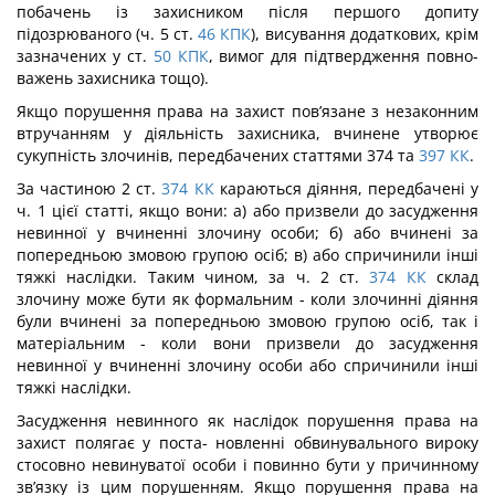
побачень із захисником після першого допиту
підозрюваного (ч. 5 ст.
46
КПК
), висування додаткових, крім
зазначених у ст.
50
КПК
, вимог для підтвердження повно­
важень захисника тощо).
Якщо порушення права на захист пов’язане з незаконним
втручанням у діяльність захисника, вчинене утворює
сукупність злочинів, передбачених статтями 374 та
397
КК
.
За частиною 2 ст.
374
КК
караються діяння, передбачені у
ч. 1 цієї статті, якщо вони: а) або призвели до засудження
невинної у вчиненні злочину особи; б) або вчи­нені за
попередньою змовою групою осіб; в) або спричинили інші
тяжкі наслідки. Таким чином, за ч. 2 ст.
374
КК
склад
злочину може бути як формальним - коли зло­чинні діяння
були вчинені за попередньою змовою групою осіб, так і
матеріальним - коли вони призвели до засудження
невинної у вчиненні злочину особи або спричини­ли інші
тяжкі наслідки.
Засудження невинного як наслідок порушення права на
захист полягає у поста- новленні обвинувального вироку
стосовно невинуватої особи і повинно бути у при­чинному
зв’язку із цим порушенням. Якщо порушення права на