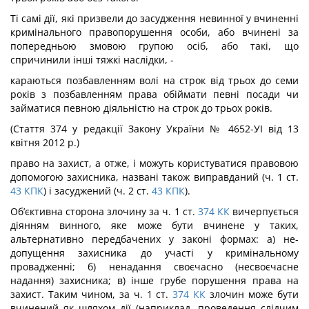
Ті самі дії, які призвели до засудження невинної у вчиненні
кримінального правопорушення особи, або вчинені за
попередньою змовою групою осіб, або такі, що
спричинили інші тяжкі наслідки, -
караються позбавленням волі на строк від трьох до семи
років з позбавленням права обіймати певні посади чи
займатися певною діяльністю на строк до трьох років.
(Стаття 374 у редакції Закону України № 4652-УІ від 13
квітня 2012 р.)
право на захист, а отже, і можуть користуватися правовою
допомогою захисника, на­звані також виправданий (ч. 1 ст.
43
КПК
) і засуджений (ч. 2 ст.
43
КПК
).
Об’єктивна сторона злочину за ч. 1 ст.
374
КК
вичерпується
діянням винного, яке може бути вчинене у таких,
альтернативно передбачених у законі формах: а) не­
допущення захисника до участі у кримінальному
провадженні; б) ненадання своєчас­но (несвоєчасне
надання) захисника; в) інше грубе порушення права на
захист. Таким чином, за ч. 1 ст.
374
КК
злочин може бути
вчинений як шляхом дії (наприклад, про­ведення слідчим