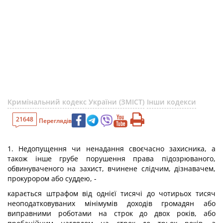
Кримінальний кодекс України (ЗМІСТ)
Інши кодекси
21648
Переглядів
1. Недопущення чи ненадання своєчасно захисника, а
також інше грубе порушення права підозрюваного,
обвинуваченого на захист, вчинене слідчим, дізнавачем,
прокурором або суддею, -
карається штрафом від однієї тисячі до чотирьох тисяч
неоподатковуваних мінімумів доходів громадян або
виправними роботами на строк до двох років, або