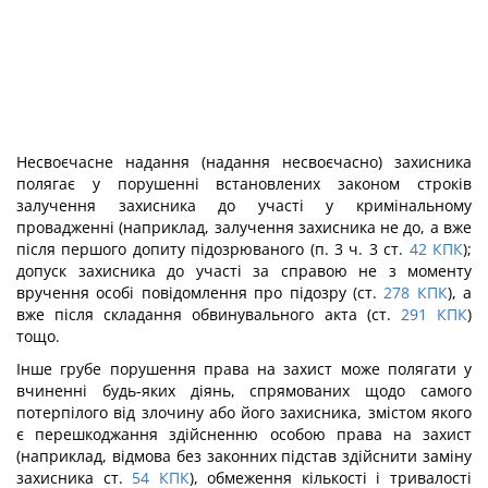
Несвоєчасне надання (надання несвоєчасно) захисника
полягає у порушенні вста­новлених законом строків
залучення захисника до участі у кримінальному
проваджен­ні (наприклад, залучення захисника не до, а вже
після першого допиту підозрювано­го (п. 3 ч. 3 ст.
42
КПК
);
допуск захисника до участі за справою не з моменту
вручен­ня особі повідомлення про підозру (ст.
278
КПК
), а
вже після складання обвинуваль­ного акта (ст.
291
КПК
)
тощо.
Інше грубе порушення права на захист може полягати у
вчиненні будь-яких діянь, спрямованих щодо самого
потерпілого від злочину або його захисника, змістом якого
є перешкоджання здійсненню особою права на захист
(наприклад, відмова без закон­них підстав здійснити заміну
захисника ст.
54
КПК
), обмеження кількості і тривалос­ті