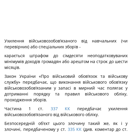
Ухилення військовозобов’язаного від навчальних (чи
перевірних) або спе­ціальних зборів -
карається штрафом до сімдесяти неоподатковуваних
мінімумів доходів гро­мадян або арештом на строк до шести
місяців.
Закон України «Про військовий обов’язок та військову
службу» передбачає, що виконання військового обов’язку
військовозобов’язаним у запасі в мирний час по­лягає у
дотриманні порядку та правил військового обліку,
проходження зборів.
Частина 1 ст.
337
КК
передбачає ухилення
військовозобов’язаного від військово­го обліку.
Безпосередній об’єкт цього злочину такий же, як і у
злочині, передбаченому у ст.
335
КК
(див. коментар до ст.