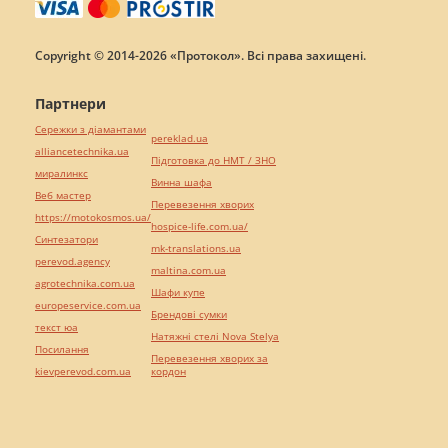
Copyright © 2014-2026 «Протокол». Всі права захищені.
Партнери
Сережки з діамантами
pereklad.ua
alliancetechnika.ua
Підготовка до НМТ / ЗНО
миралинкс
Винна шафа
Веб мастер
Перевезення хворих
https://motokosmos.ua/
hospice-life.com.ua/
Синтезатори
mk-translations.ua
perevod.agency
maltina.com.ua
agrotechnika.com.ua
Шафи купе
europeservice.com.ua
Брендові сумки
текст юа
Натяжні стелі Nova Stelya
Посилання
Перевезення хворих за
kievperevod.com.ua
кордон