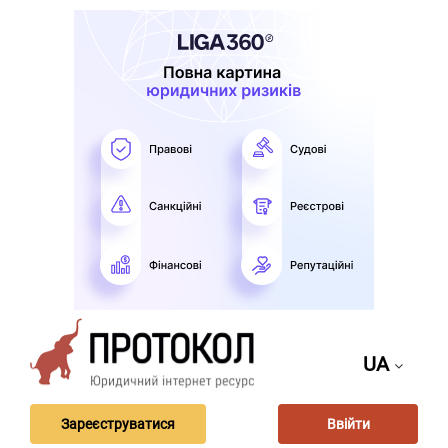
UA
Зареєструватися
Ввійти