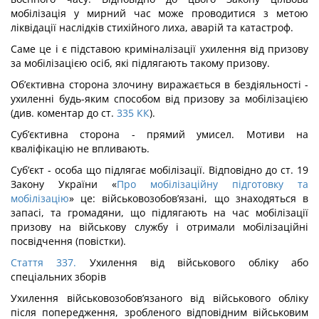
мобілізація у мирний час може проводитися з метою
ліквіда­ції наслідків стихійного лиха, аварій та катастроф.
Саме це і є підставою криміналізації ухилення від призову
за мобілізацією осіб, які підлягають такому призову.
Об’єктивна сторона злочину виражається в бездіяльності -
ухиленні будь-яким способом від призову за мобілізацією
(див. коментар до ст.
335
КК
).
Суб’єктивна сторона - прямий умисел. Мотиви на
кваліфікацію не впливають.
Суб’єкт - особа що підлягає мобілізації. Відповідно до ст. 19
Закону України «
Про мобілізаційну підготовку та
мобілізацію
» це: військовозобов’язані, що знахо­дяться в
запасі, та громадяни, що підлягають на час мобілізації
призову на військову службу і отримали мобілізаційні
посвідчення (повістки).
Стаття 337.
Ухилення від військового обліку або
спеціальних зборів
Ухилення військовозобов’язаного від військового обліку
після попере­дження, зробленого відповідним військовим