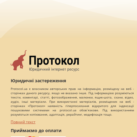
Юридичні застереження
Protocol.ua є власником авторських прав на інформацію, розміщену на веб -
сторінках даного ресурсу, якщо не вказано інше. Під інформацією розуміються
тексти, коментарі, статті, фотозображення, малюнки, ящик-шота, скани, відео,
аудіо, інші матеріали. При використанні матеріалів, розміщених на веб -
сторінках «Протокол» наявність гіперпосилання відкритого для індексації
пошуковими системами на protocol.ua обов`язкове. Під використанням
розуміється копіювання, адаптація, рерайтинг, модифікація тощо.
Повний текст
Приймаємо до оплати