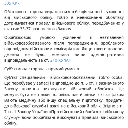
335
КК
).
Об’єктивна сторона виражається в бездіяльності - ухиленні
від військового обліку, тобто в невиконанні обов’язку
дотримуватися правил військового обліку, пе­редбачених у
статтях 33-37 зазначеного Закону.
Обов’язковою умовою ухилення є нез’явлення
військовозобов’язаного після по­передження, зробленого
відповідним військовим комісаріатом. Якщо такого попере­
дження не було, можлива лише адміністративна
відповідальність за ст.
210
КУпАП
.
Суб’єктивна сторона - прямий умисел.
Суб’єкт спеціальний - військовозобов’язаний, тобто особа,
що перебуває у за­пасі і відповідно до п. 6 ст. 1 зазначеного
Закону повинна виконувати військовий обов’язок. Це
можуть бути не тільки чоловіки, але й жінки, які за фахом
мають ме­дичну або іншу спеціальну підготовку, придатні
до військової служби і взяті на вій­ськовий облік. Згідно з п.
7 ст. 1 Закону України «Про військовий обов’язок і військо­ву
службу» вони зобов’язані виконувати правила військового
обліку.