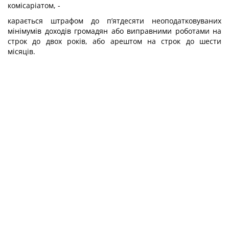
комісаріатом, -
карається штрафом до п’ятдесяти неоподатковуваних
мінімумів доходів гро­мадян або виправними роботами на
строк до двох років, або арештом на строк до шести
місяців.