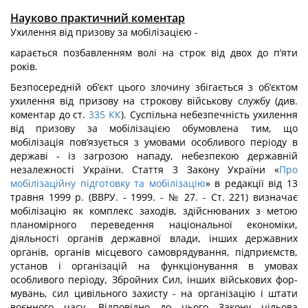
Науково практичний коментар
Ухилення від призову за мобілізацією -
карається позбавленням волі на строк від двох до п’яти
років.
Безпосередній об’єкт цього злочину збігається з об’єктом
ухилення від призо­ву на строкову військову службу (див.
коментар до ст.
335
КК
). Суспільна небезпеч­ність ухилення
від призову за мобілізацією обумовлена тим, що
мобілізація пов’язується з умовами особливого періоду в
державі - із загрозою нападу, небезпекою державній
незалежності України. Стаття 3 Закону України «
Про
мобілізаційну підготовку та мобілізацію
» в редакції від 13
травня 1999 р. (ВВРУ. - 1999. - № 27. - Ст. 221) визна­чає
мобілізацію як комплекс заходів, здійснюваних з метою
планомірного переведен­ня національної економіки,
діяльності органів державної влади, інших державних
органів, органів місцевого самоврядування, підприємств,
установ і організацій на функціонування в умовах
особливого періоду, Збройних Сил, інших військових фор­
мувань, сил цивільного захисту - на організацію і штати
воєнного часу. Відповідно до цього Закону цільова