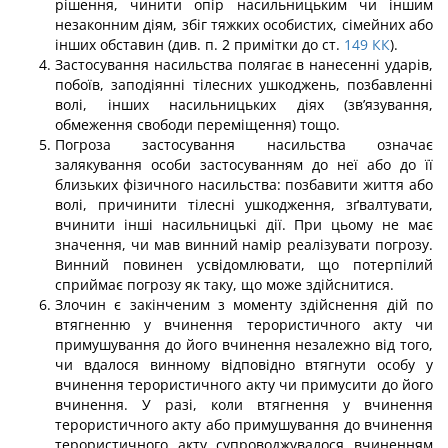
рішення, чинити опір насильницьким чи іншим
незаконним діям, збіг тяжких особистих, сімейних або
інших обставин (див. п. 2 примітки до ст.
149
КК
).
Застосування насильства полягає в нанесенні ударів,
побоїв, заподіянні тілесних ушкоджень, позбавленні
волі, інших насильницьких діях (зв’язування,
обмеження свободи переміщення) тощо.
Погроза застосування насильства означає
залякування особи застосуванням до неї або до її
близьких фізичного насильства: позбавити життя або
волі, причинити тілесні ушкодження, зґвалтувати,
вчинити інші насильницькі дії. При цьому не має
значення, чи мав винний намір реалізувати погрозу.
Винний повинен усвідомлювати, що потерпілий
сприймає погрозу як таку, що може здійснитися.
Злочин є закінченим з моменту здійснення дій по
втягненню у вчинення те­рористичного акту чи
примушування до його вчинення незалежно від того,
чи вда­лося винному відповідно втягнути особу у
вчинення терористичного акту чи при­мусити до його
вчинення. У разі, коли втягнення у вчинення
терористичного акту або примушування до вчинення
терористичного акту супроводжувалося вчиненням