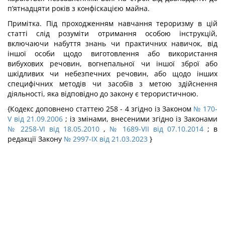
п’ятнадцяти років з конфіскацією майна.
Примітка. Під проходженням навчання тероризму в цій
статті слід розуміти отримання особою інструкцій,
включаючи набуття знань чи практичних навичок, від
іншої особи щодо виготовлення або використання
вибухових речовин, вогнепальної чи іншої зброї або
шкідливих чи небезпечних речовин, або щодо інших
специфічних методів чи засобів з метою здійснення
діяльності, яка відповідно до закону є терористичною.
{Кодекс доповнено статтею 258 - 4 згідно із Законом
№ 170-
V від 21.09.2006
; із змінами, внесеними згідно із Законами
№ 2258-VI від 18.05.2010
,
№ 1689-VII від 07.10.2014
; в
редакції Закону
№ 2997-IX від 21.03.2023
}