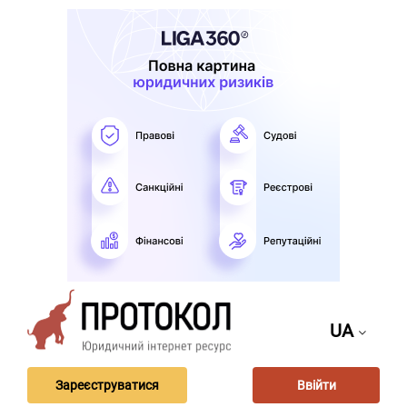
UA
Зареєструватися
Ввійти