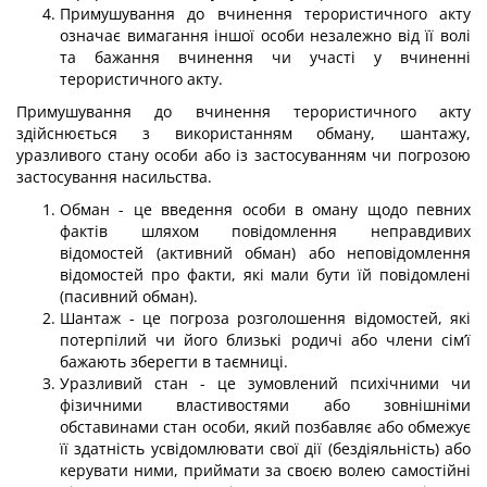
Примушування до вчинення терористичного акту
означає вимагання іншої осо­би незалежно від її волі
та бажання вчинення чи участі у вчиненні
терористичного акту.
Примушування до вчинення терористичного акту
здійснюється з використанням обману, шантажу,
уразливого стану особи або із застосуванням чи погрозою
застосу­вання насильства.
Обман - це введення особи в оману щодо певних
фактів шляхом повідомлення неправдивих
відомостей (активний обман) або неповідомлення
відомостей про факти, які мали бути їй повідомлені
(пасивний обман).
Шантаж - це погроза розголошення відомостей, які
потерпілий чи його близькі родичі або члени сім’ї
бажають зберегти в таємниці.
Уразливий стан - це зумовлений психічними чи
фізичними властивостями або зовнішніми
обставинами стан особи, який позбавляє або обмежує
її здатність усві­домлювати свої дії (бездіяльність) або
керувати ними, приймати за своєю волею само­стійні