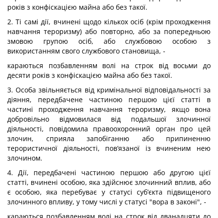
років з конфіскацією майна або без такої.
2. Ті самі дії, вчинені щодо кількох осіб (крім проходження
навчання тероризму) або повторно, або за попередньою
змовою групою осіб, або службовою особою з
використанням свого службового становища, -
караються позбавленням волі на строк від восьми до
десяти років з конфіскацією майна або без такої.
3. Особа звільняється від кримінальної відповідальності за
діяння, передбачене частиною першою цієї статті в
частині проходження навчання тероризму, якщо вона
добровільно відмовилася від подальшої злочинної
діяльності, повідомила правоохоронний орган про цей
злочин, сприяла запобіганню або припиненню
терористичної діяльності, пов’язаної із вчиненим нею
злочином.
4. Дії, передбачені частиною першою або другою цієї
статті, вчинені особою, яка здійснює злочинний вплив, або
є особою, яка перебуває у статусі суб’єкта підвищеного
злочинного впливу, у тому числі у статусі "вора в законі", -
караються позбавленням волі на строк від дванадцяти до