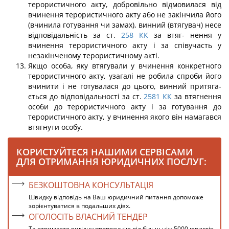
терористичного акту, добровіль­но відмовилася від
вчинення терористичного акту або не закінчила його
(вчинила готування чи замах), винний (втягувач) несе
відповідальність за ст.
258
КК
за втяг- нення у
вчинення терористичного акту і за співучасть у
незакінченому терористич­ному акті.
Якщо особа, яку втягували у вчинення конкретного
терористичного акту, узагалі не робила спроби його
вчинити і не готувалася до цього, винний притяга­
ється до відповідальності за ст.
2581
КК
за втягнення
особи до терористичного акту і за готування до
терористичного акту, у вчинення якого він намагався
втягнути особу.
КОРИСТУЙТЕСЯ НАШИМИ СЕРВІСАМИ
ДЛЯ ОТРИМАННЯ ЮРИДИЧНИХ ПОСЛУГ:
БЕЗКОШТОВНА КОНСУЛЬТАЦІЯ
Швидку відповідь на Ваш юридичний питання допоможе
зорієнтуватися в подальших діях.
ОГОЛОСІТЬ ВЛАСНИЙ ТЕНДЕР
Та отримаєте вигідну пропозицію від більш ніж 5000 юристів