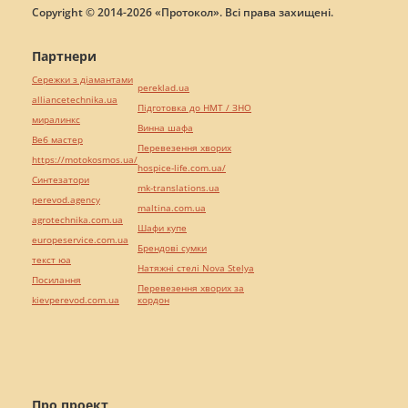
Copyright © 2014-2026 «Протокол». Всі права захищені.
Партнери
Сережки з діамантами
pereklad.ua
alliancetechnika.ua
Підготовка до НМТ / ЗНО
миралинкс
Винна шафа
Веб мастер
Перевезення хворих
https://motokosmos.ua/
hospice-life.com.ua/
Синтезатори
mk-translations.ua
perevod.agency
maltina.com.ua
agrotechnika.com.ua
Шафи купе
europeservice.com.ua
Брендові сумки
текст юа
Натяжні стелі Nova Stelya
Посилання
Перевезення хворих за
kievperevod.com.ua
кордон
Про проект