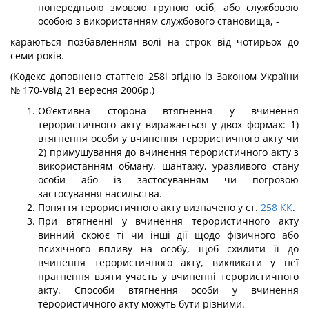
попередньою змовою групою осіб, або службовою
особою з використанням службового становища, -
караються позбавленням волі на строк від чотирьох до
семи років.
(Кодекс доповнено статтею 258і згідно із Законом України
№ 170-Vвід 21 верес­ня 2006р.)
Об’єктивна сторона втягнення у вчинення
терористичного акту виражається у двох формах: 1)
втягнення особи у вчинення терористичного акту чи
2) примушу­вання до вчинення терористичного акту з
використанням обману, шантажу, уразливо­го стану
особи або із застосуванням чи погрозою
застосування насильства.
Поняття терористичного акту визначено у ст.
258
КК
.
При втягненні у вчинення терористичного акту
винний скоює ті чи інші дії щодо фізичного або
психічного впливу на особу, щоб схилити її до
вчинення теро­ристичного акту, викликати у неї
прагнення взяти участь у вчиненні терористично­го
акту. Способи втягнення особи у вчинення
терористичного акту можуть бути різними.