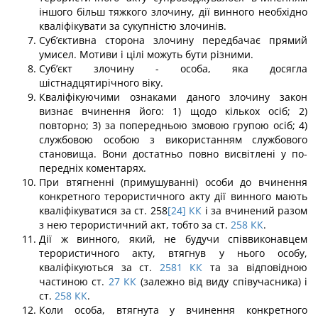
іншого більш тяжкого злочину, дії винного необхідно
кваліфікувати за сукупністю злочинів.
Суб’єктивна сторона злочину передбачає прямий
умисел. Мотиви і цілі мо­жуть бути різними.
Суб’єкт злочину - особа, яка досягла
шістнадцятирічного віку.
Кваліфікуючими ознаками даного злочину закон
визнає вчинення його: 1) щодо кількох осіб; 2)
повторно; 3) за попередньою змовою групою осіб; 4)
службовою осо­бою з використанням службового
становища. Вони достатньо повно висвітлені у по­
передніх коментарях.
При втягненні (примушуванні) особи до вчинення
конкретного терористично­го акту дії винного мають
кваліфікуватися за ст. 258
[24]
КК
і за вчинений разом
з нею терористичний акт, тобто за ст.
258
КК
.
Дії ж винного, який, не будучи співвиконавцем
терористичного акту, втягнув у нього особу,
кваліфікуються за ст.
2581
КК
та за відповідною
частиною ст.
27
КК
(залежно від виду співучасника) і
ст.
258
КК
.
Коли особа, втягнута у вчинення конкретного