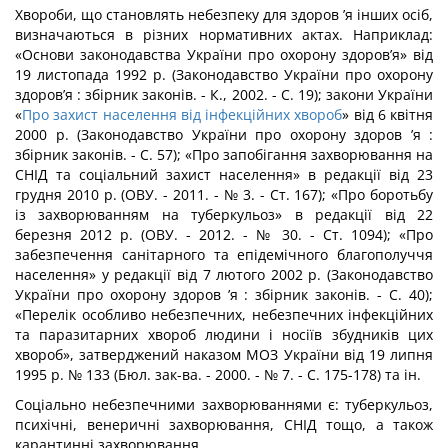
Хвороби, що становлять небезпеку для здоров ’я інших осіб,
визначаються в різних нормативних актах. Наприклад:
«Основи законодавства України про охорону здоров’я» від
19 листопада 1992 р. (Законодавство України про охорону
здоров’я : збірник за­конів. - К., 2002. - С. 19); закони України
«
Про захист населення від інфекційних хвороб
» від 6 квітня
2000 р. (Законодавство України про охорону здоров ’я :
збірник законів. - С. 57); «Про запобігання захворювання на
СНІД та соціальний захист на­селення» в редакції від 23
грудня 2010 р. (ОВУ. - 2011. - № 3. - Ст. 167); «Про бо­ротьбу
із захворюванням на туберкульоз» в редакції від 22
березня 2012 р. (ОВУ. - 2012. - № 30. - Ст. 1094); «Про
забезпечення санітарного та епідемічного благопо­луччя
населення» у редакції від 7 лютого 2002 р. (Законодавство
України про охорону здоров ’я : збірник законів. - С. 40);
«Перелік особливо небезпечних, небез­печних інфекційних
та паразитарних хвороб людини і носіїв збудників цих
хвороб», затверджений наказом МОЗ України від 19 липня
1995 р. № 133 (Бюл. зак-ва. - 2000. - № 7. - С. 175-178) та ін.
Соціально небезпечними захворюваннями є: туберкульоз,
психічні, венеричні за­хворювання, СНІД тощо, а також
карантинні захворювання.