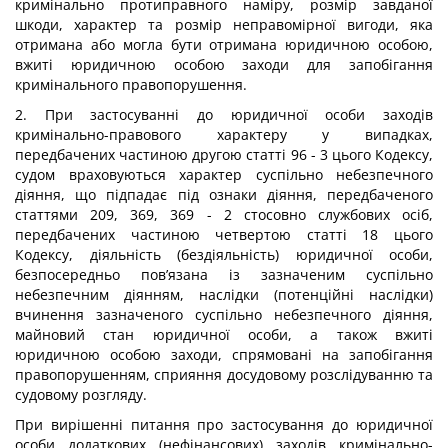
кримінально протиправного наміру, розмір завданої
шкоди, характер та розмір неправомірної вигоди, яка
отримана або могла бути отримана юридичною особою,
вжиті юридичною особою заходи для запобігання
кримінального правопорушення.
2. При застосуванні до юридичної особи заходів
кримінально-правового характеру у випадках,
передбачених частиною другою статті 96 - 3 цього Кодексу,
судом враховуються характер суспільно небезпечного
діяння, що підпадає під ознаки діяння, передбаченого
статтями 209, 369, 369 - 2 стосовно службових осіб,
передбачених частиною четвертою статті 18 цього
Кодексу, діяльність (бездіяльність) юридичної особи,
безпосередньо пов’язана із зазначеним суспільно
небезпечним діянням, наслідки (потенційні наслідки)
вчинення зазначеного суспільно небезпечного діяння,
майновий стан юридичної особи, а також вжиті
юридичною особою заходи, спрямовані на запобігання
правопорушенням, сприяння досудовому розслідуванню та
судовому розгляду.
При вирішенні питання про застосування до юридичної
особи додаткових (нефінансових) заходів кримінально-