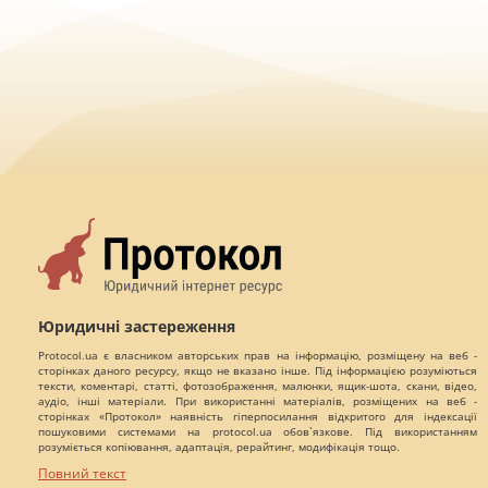
Юридичні застереження
Protocol.ua є власником авторських прав на інформацію, розміщену на веб -
сторінках даного ресурсу, якщо не вказано інше. Під інформацією розуміються
тексти, коментарі, статті, фотозображення, малюнки, ящик-шота, скани, відео,
аудіо, інші матеріали. При використанні матеріалів, розміщених на веб -
сторінках «Протокол» наявність гіперпосилання відкритого для індексації
пошуковими системами на protocol.ua обов`язкове. Під використанням
розуміється копіювання, адаптація, рерайтинг, модифікація тощо.
Повний текст