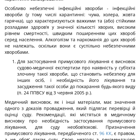
Особливо небезпечні інфекційні хвороби - інфекційні
хвороби (у тому числі каран­тинні: чума, холера, жовта
гарячка), що характеризуються важкими та (або) стійкими
розладами здоров’я у значної кількості хворих, високим
рівнем смертності, швидким поширенням цих хвороб
серед населення. Алкоголізм та наркоманія до цих хвороб
не належать, оскільки вони є суспільно небезпечними
хворобами.
Для застосування примусового лікування є висновок
судово-медичної експер­тизи про наявність у суб’єкта
злочину такої хвороби, що становить небезпеку для
інших осіб, і необхідність його лікування та
засудження такої особи до покарання будь-якого виду
(п. 24 ППВСУ від 3 червня 2005 р.).
Медичний висновок, як і інші матеріали, має значення
одного з доказів проваджен­ня, який підлягає перевірці й
оцінці суду. Рекомендації, які містяться в медичному
висновку про необхідність застосування примусового
лікування, для суду необов’язкові. Призначення
примусового лікування, передбаченого ст.
96
КК
, є правом,
а не обов’ язком суду. Свою незгоду з рекомендацією