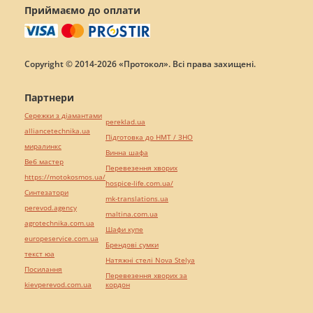
Приймаємо до оплати
Copyright © 2014-2026 «Протокол». Всі права захищені.
Партнери
Сережки з діамантами
pereklad.ua
alliancetechnika.ua
Підготовка до НМТ / ЗНО
миралинкс
Винна шафа
Веб мастер
Перевезення хворих
https://motokosmos.ua/
hospice-life.com.ua/
Синтезатори
mk-translations.ua
perevod.agency
maltina.com.ua
agrotechnika.com.ua
Шафи купе
europeservice.com.ua
Брендові сумки
текст юа
Натяжні стелі Nova Stelya
Посилання
Перевезення хворих за
kievperevod.com.ua
кордон