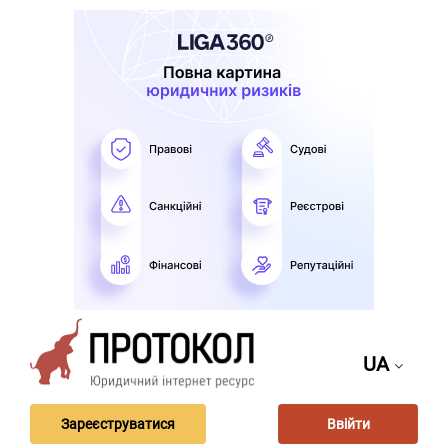
UA
Зареєструватися
Ввійти