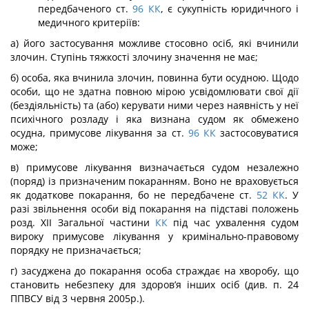
передбаченого ст.
96
КК
, є сукупність юридичного і
медичного критеріїв:
а) його застосування можливе стосовно осіб, які вчинили
злочин. Ступінь тяжко­сті злочину значення не має;
б) особа, яка вчинила злочин, повинна бути осудною. Щодо
особи, що не здатна повною мірою усвідомлювати свої дії
(бездіяльність) та (або) керувати ними через наявність у неї
психічного розладу і яка визнана судом як обмежено
осудна, приму­сове лікування за ст.
96
КК
застосовуватися
може;
в) примусове лікування визначається судом незалежно
(поряд) із призначеним покаранням. Воно не враховується
як додаткове покарання, бо не передбачене ст.
52
КК
. У
разі звільнення особи від покарання на підставі положень
розд. XII Загальної частини
КК
під час ухвалення судом
вироку примусове лікування у кримінально-пра­вовому
порядку не призначається;
г) засуджена до покарання особа страждає на хворобу, що
становить небезпеку для здоров’я інших осіб (див. п. 24
ППВСУ від 3 червня 2005р.).