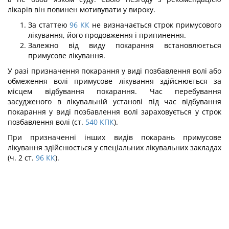
лікарів він повинен мотивувати у вироку.
За статтею
96
КК
не визначається строк примусового
лікування, його продов­ження і припинення.
Залежно від виду покарання встановлюється
примусове лікування.
У разі призначення покарання у виді позбавлення волі або
обмеження волі при­мусове лікування здійснюється за
місцем відбування покарання. Час перебування
засудженого в лікувальній установі під час відбування
покарання у виді позбавлення волі зараховується у строк
позбавлення волі (ст.
540
КПК
).
При призначенні інших видів покарань примусове
лікування здійснюється у спе­ціальних лікувальних закладах
(ч. 2 ст.
96
КК
).