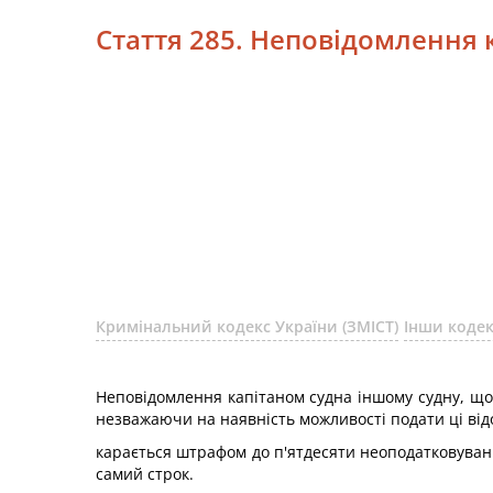
Стаття 285. Неповідомлення к
Кримінальний кодекс України (ЗМІСТ)
Інши коде
Неповідомлення капітаном судна іншому судну, що 
незважаючи на наявність можливості подати ці відо
карається штрафом до п'ятдесяти неоподатковувани
самий строк.