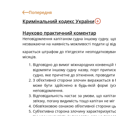
Попередня
Кримінальний кодекс України
Науково практичний коментар
Неповідомлення капітаном судна іншому судну, що з
незважаючи на наявність можливості подати ці відо
карається штрафом до п’ятдесяти неоподатковуван
місяців.
Відповідно до вимог міжнародних конвенцій та
відомляти іншому судну назву, порт приписк
судно, яке причетне до зіткнення, проводити 
З об’єктивної сторони злочин виражається в 
може бути здійснено в будь-якій формі (ус
неповідомлення.
Відповідальність настає за умови, що капіта
зв’язку, погану видимість тощо капітан не міг 
Обов’язковою ознакою об’єктивної сторони цьо
Суб’єктивна сторона злочину характеризуєтьс