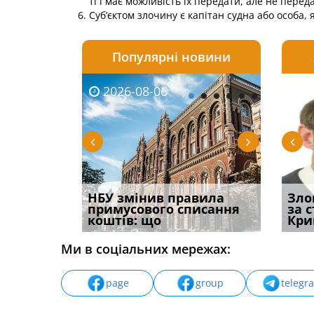
ті і має можливість їх передати, але не пере
Суб’єктом злочину є капітан судна або особа, 
Популярні новини
2026-08-06
2026-08-03
2026-
20
і
НБУ змінив правила
Водії можуть отримати
Якщо с
Зло
способом
примусового списання
компенсацію за
відшк
за 
вих
коштів: що
незаконні дії
наявні
Кри
Ми в соціальних мережах:
page
group
telegr