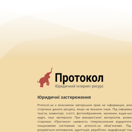
Юридичні застереження
Protocol.ua є власником авторських прав на інформацію, роз
сторінках даного ресурсу, якщо не вказано інше. Під інформа
тексти, коментарі, статті, фотозображення, малюнки, ящик-шот
аудіо, інші матеріали. При використанні матеріалів, розм
сторінках «Протокол» наявність гіперпосилання відкритого
пошуковими системами на protocol.ua обов`язкове. Під
розуміється копіювання, адаптація, рерайтинг, модифікація то