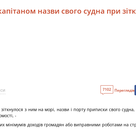
апітаном назви свого судна при зіт
7102
кси
Переглядів
зіткнулося з ним на морі, назви і порту приписки свого судна,
мості, -
х мінімумів доходів громадян або виправними роботами на стр