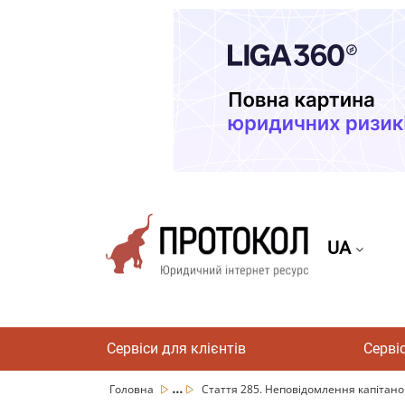
UA
Сервіси для клієнтів
Серві
...
Головна
Стаття 285. Неповідомлення капітаном