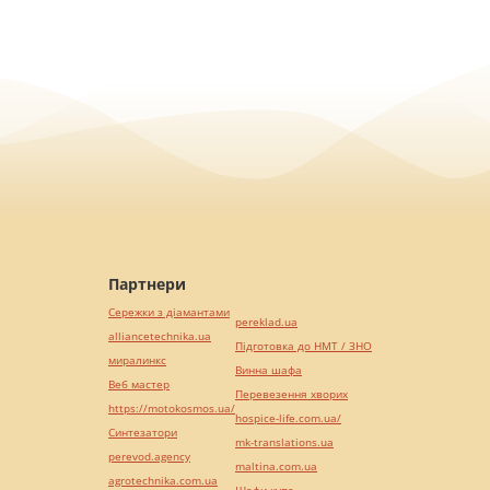
Партнери
Сережки з діамантами
pereklad.ua
alliancetechnika.ua
Підготовка до НМТ / ЗНО
миралинкс
Винна шафа
Веб мастер
Перевезення хворих
https://motokosmos.ua/
hospice-life.com.ua/
Синтезатори
mk-translations.ua
perevod.agency
maltina.com.ua
agrotechnika.com.ua