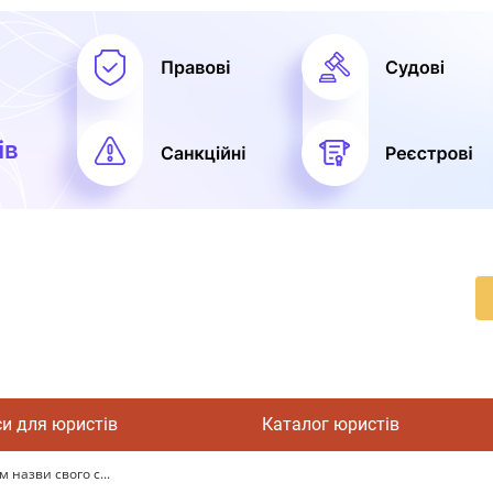
си для юристів
Каталог юристів
 назви свого с...