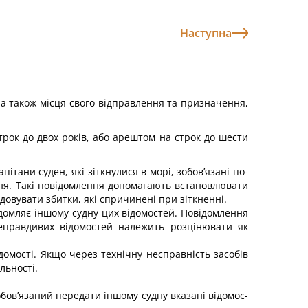
Наступна
 а також місця свого відправлення та при­значення,
рок до двох років, або арештом на строк до шести
ітани суден, які зіткнулися в морі, зобов’язані по­
ння. Такі повідомлення допомагають встановлювати
довувати збитки, які спричинені при зіткненні.
ідомляє іншому судну цих відомостей. Повідомлення
 неправдивих відомостей належить розцінювати як
домості. Якщо через технічну несправність засобів
льності.
обов’язаний передати іншому судну вказані відомос­