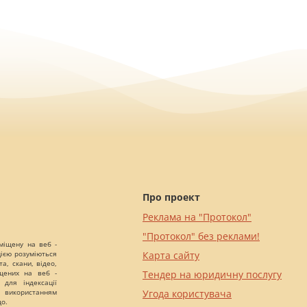
Про проект
Реклама на "Протокол"
"Протокол" без реклами!
міщену на веб -
цією розуміються
Карта сайту
а, скани, відео,
іщених на веб -
Тендер на юридичну послугу
 для індексації
 використанням
Угода користувача
що.