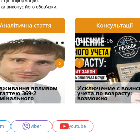
дає цю інформацію.
яка виконує його обов’язки.
Аналітична стаття
Консультації
08-06
26-08-04
2026-08-05
2026-08-06
2026-08-04
2026-08-06
2026-07-30
уд встановив для
вживання впливом
Особливості захисту у
Документи, на яких не
Переоформлення
Исключение с воинс
Восьмий ААС фак
одування шкоди
статтею 369-2
кримінальному
проставляється
відстрочки за іншою
учета по возрасту:
підтвердив, що 
с
мінального
провадженні: я
апостиль: пер
підставою: нов
возможно
може скас
am
viber
youtube