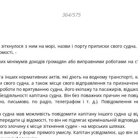
364/575
іткнулося з ним на морі, назви і порту приписки свого судна,
мості, -
их мінімумів доходів гро­мадян або виправними роботами на ст
 інших нормативних актів, які діють на водному транспорті, кап
и свого судна, а також місце свого від­правлення та призначе
роботи по врятуванню судна, його екіпажу та па­сажирів, відшко
бездіяльності капітана судна. Він без поважних причин не пов
но, письмово, по радіо, телеграфом і т. д.). Повідомлення
н судна мав можливість повідомити капітану іншого судна ці ві
передати ці відомості, то він не підлягає кри­мінальній відповіда
го злочину є місце зіткнення суден - на морських шляхах.
я виною у формі прямого умис­лу. Капітан усвідомлює, що він з