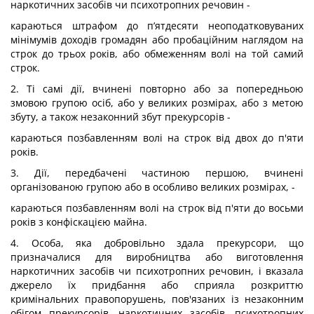
наркотичних засобів чи психотропних речовин -
караються штрафом до п’ятдесяти неоподатковуваних
мінімумів доходів громадян або пробаційним наглядом на
строк до трьох років, або обмеженням волі на той самий
строк.
2. Ті самі дії, вчинені повторно або за попередньою
змовою групою осіб, або у великих розмірах, або з метою
збуту, а також незаконний збут прекурсорів -
караються позбавленням волі на строк від двох до п'яти
років.
3. Дії, передбачені частиною першою, вчинені
організованою групою або в особливо великих розмірах, -
караються позбавленням волі на строк від п'яти до восьми
років з конфіскацією майна.
4. Особа, яка добровільно здала прекурсори, що
призначалися для виробництва або виготовлення
наркотичних засобів чи психотропних речовин, і вказала
джерело їх придбання або сприяла розкриттю
кримінальних правопорушень, пов'язаних із незаконним
обігом прекурсорів, наркотичних засобів, психотропних