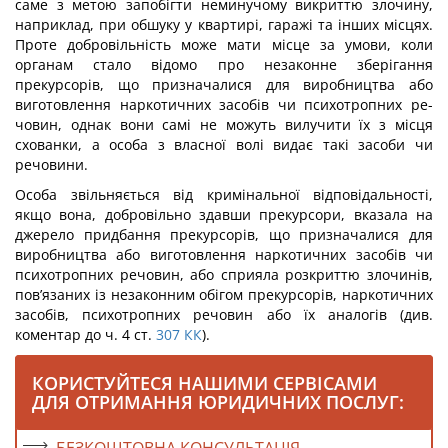
саме з метою запобігти неминучому викриттю злочину,
наприклад, при обшуку у квартирі, гаражі та інших місцях.
Проте добровільність може мати місце за умови, коли
органам стало відомо про незаконне зберігання
прекурсорів, що призна­чалися для виробництва або
виготовлення наркотичних засобів чи психотропних ре­
човин, однак вони самі не можуть вилучити їх з місця
схованки, а особа з власної волі видає такі засоби чи
речовини.
Особа звільняється від кримінальної відповідальності,
якщо вона, добровільно здавши прекурсори, вказала на
джерело придбання прекурсорів, що призначалися для
виробництва або виготовлення наркотичних засобів чи
психотропних речовин, або сприяла розкриттю злочинів,
пов’язаних із незаконним обігом прекурсорів, наркотичних
засобів, психотропних речовин або їх аналогів (див.
коментар до ч. 4 ст.
307
КК
).
КОРИСТУЙТЕСЯ НАШИМИ СЕРВІСАМИ
ДЛЯ ОТРИМАННЯ ЮРИДИЧНИХ ПОСЛУГ: