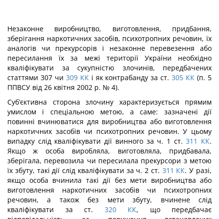
Незаконне виробництво, виготовлення, придбання,
зберігання наркотичних за­собів, психотропних речовин, їх
аналогів чи прекурсорів і незаконне перевезення або
пересилання їх за межі території України необхідно
кваліфікувати за сукупністю зло­чинів, передбачених
статтями 307 чи
309
КК
і як контрабанду за ст.
305
КК
(п. 5
ППВСУ від 26 квітня 2002 р. № 4).
Суб’єктивна сторона злочину характеризується прямим
умислом і спеціальною метою, а саме: зазначені дії
повинні вчинюватися для виробництва або виготовлення
наркотичних засобів чи психотропних речовин. У цьому
випадку слід кваліфікувати дії винного за ч. 1 ст.
311
КК
.
Якщо ж особа виробляла, виготовляла, придбавала,
зберігала, перевозила чи пересилала прекурсори з метою
їх збуту, такі дії слід квалі­фікувати за ч. 2 ст.
311
КК
. У разі,
якщо особа вчинила такі дії без мети виробництва або
виготовлення наркотичних засобів чи психотропних
речовин, а також без мети збуту, вчинене слід
кваліфікувати за ст.
320
КК
, що передбачає