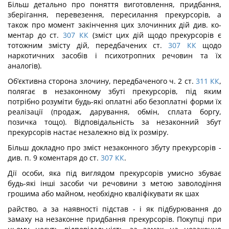
Більш детально про поняття виготовлення, придбання,
зберігання, перевезення, пересилання прекурсорів, а
також про момент закінчення цих злочинних дій див. ко­
ментар до ст.
307
КК
(зміст цих дій щодо прекурсорів є
тотожним змісту дій, перед­бачених ст.
307
КК
щодо
наркотичних засобів і психотропних речовин та їх
аналогів).
Об’єктивна сторона злочину, передбаченого ч. 2 ст.
311
КК
,
полягає в незакон­ному збуті прекурсорів, під яким
потрібно розуміти будь-які оплатні або безоплатні форми їх
реалізації (продаж, дарування, обмін, сплата боргу,
позичка тощо). Відпо­відальність за незаконний збут
прекурсорів настає незалежно від їх розміру.
Більш докладно про зміст незаконного збуту прекурсорів -
див. п. 9 коментаря до ст.
307
КК
.
Дії особи, яка під виглядом прекурсорів умисно збуває
будь-які інші засоби чи речовини з метою заволодіння
грошима або майном, необхідно кваліфікувати як шах­
райство, а за наявності підстав - і як підбурювання до
замаху на незаконне придбан­ня прекурсорів. Покупці при