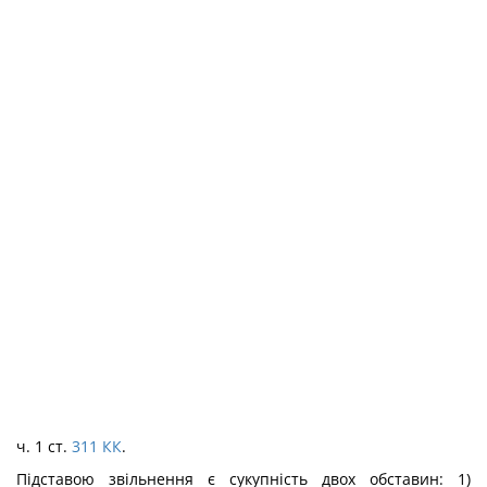
ч. 1 ст.
311
КК
.
Підставою звільнення є сукупність двох обставин: 1)