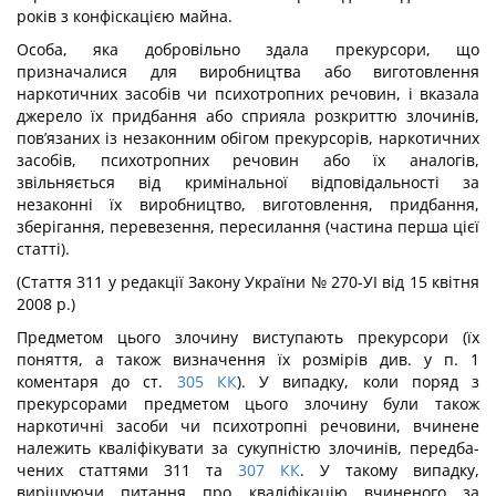
років з конфіска­цією майна.
Особа, яка добровільно здала прекурсори, що
призначалися для виробни­цтва або виготовлення
наркотичних засобів чи психотропних речовин, і вказала
джерело їх придбання або сприяла розкриттю злочинів,
пов’язаних із незаконним обігом прекурсорів, наркотичних
засобів, психотропних речовин або їх аналогів,
звільняється від кримінальної відповідальності за
незаконні їх виробництво, виготовлення, придбання,
зберігання, перевезення, пересилання (частина перша цієї
статті).
(Стаття 311 у редакції Закону України № 270-УІ від 15 квітня
2008 р.)
Предметом цього злочину виступають прекурсори (їх
поняття, а також ви­значення їх розмірів див. у п. 1
коментаря до ст.
305
КК
). У випадку, коли поряд з
прекурсорами предметом цього злочину були також
наркотичні засоби чи психо­тропні речовини, вчинене
належить кваліфікувати за сукупністю злочинів, передба­
чених статтями 311 та
307
КК
. У такому випадку,
вирішуючи питання про кваліфіка­цію вчиненого за