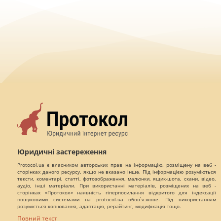
Юридичні застереження
Protocol.ua є власником авторських прав на інформацію, розміщену на веб -
сторінках даного ресурсу, якщо не вказано інше. Під інформацією розуміються
тексти, коментарі, статті, фотозображення, малюнки, ящик-шота, скани, відео,
аудіо, інші матеріали. При використанні матеріалів, розміщених на веб -
сторінках «Протокол» наявність гіперпосилання відкритого для індексації
пошуковими системами на protocol.ua обов`язкове. Під використанням
розуміється копіювання, адаптація, рерайтинг, модифікація тощо.
Повний текст