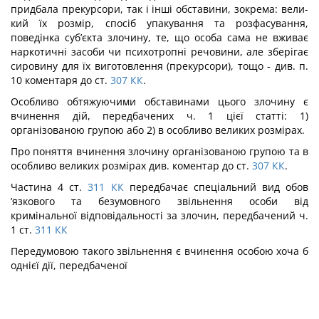
придбала прекурсори, так і інші обставини, зокрема: вели­
кий їх розмір, спосіб упакування та розфасування,
поведінка суб’єкта злочину, те, що особа сама не вживає
наркотичні засоби чи психотропні речовини, але зберігає
сирови­ну для їх виготовлення (прекурсори), тощо - див. п.
10 коментаря до ст.
307
КК
.
Особливо обтяжуючими обставинами цього злочину є
вчинення дій, перед­бачених ч. 1 цієї статті: 1)
організованою групою або 2) в особливо великих розмірах.
Про поняття вчинення злочину організованою групою та в
особливо великих роз­мірах див. коментар до ст.
307
КК
.
Частина 4 ст.
311
КК
передбачає спеціальний вид обов
’язкового та безумовного звільнення особи від
кримінальної відповідальності за злочин, передбачений ч.
1 ст.
311
КК
Передумовою такого звільнення є вчинення особою хоча б
однієї дії, передбаченої