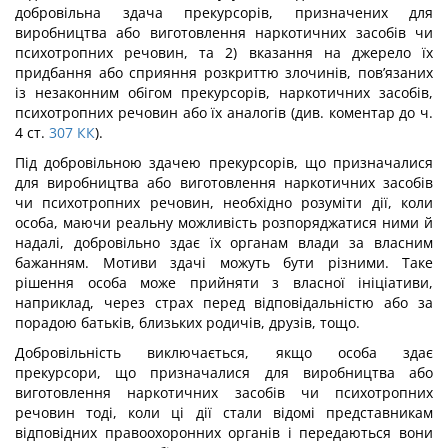
добровільна здача прекур­сорів, призначених для
виробництва або виготовлення наркотичних засобів чи
пси­хотропних речовин, та 2) вказання на джерело їх
придбання або сприяння розкриттю злочинів, пов’язаних
із незаконним обігом прекурсорів, наркотичних засобів,
психо­тропних речовин або їх аналогів (див. коментар до ч.
4 ст.
307
КК
).
Під добровільною здачею прекурсорів, що призначалися
для виробництва або ви­готовлення наркотичних засобів
чи психотропних речовин, необхідно розуміти дії, коли
особа, маючи реальну можливість розпоряджатися ними й
надалі, добровільно здає їх органам влади за власним
бажанням. Мотиви здачі можуть бути різними. Таке
рішення особа може прийняти з власної ініціативи,
наприклад, через страх перед від­повідальністю або за
порадою батьків, близьких родичів, друзів, тощо.
Добровільність виключається, якщо особа здає
прекурсори, що призначалися для виробництва або
виготовлення наркотичних засобів чи психотропних
речовин тоді, коли ці дії стали відомі представникам
відповідних правоохоронних органів і переда­ються вони