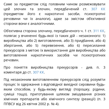
Саме за предметом слід головним чином розмежовувати
цей злочин та злочин, передбачений ст.
307
КК
(предметом його є наркотичні засоби, психотропні
речовини чи їх аналоги), адже за змістом об’єктивної
сторони вони є аналогічними.
Об’єктивна сторона злочину, передбаченого ч. 1 ст.
311
КК
,
полягає у вчинен­ні будь-якої із таких дій - незаконного: 1)
виробництва або 2) виготовлення, або 3) придбання, або 4)
зберігання, або 5) перевезення, або 6) пересилання
прекурсорів з метою їх використання для виробництва або
виготовлення наркотичних засобів чи психотропних
речовин.
Про поняття виробництва прекурсорів - див. п. 3
коментаря до ст.
307
КК
.
Під незаконним виготовленням прекурсорів слід розуміти
процес їх одержання з відповідної вихідної сировини будь-
яким способом, у будь-якому вигляді (порошку, рідини,
суміші тощо), приготування шляхом змішування різних
хімічних препаратів або хімічного синтезу (реакції) (п. 3
ППВСУ від 26 квітня 2002 р. № 4).