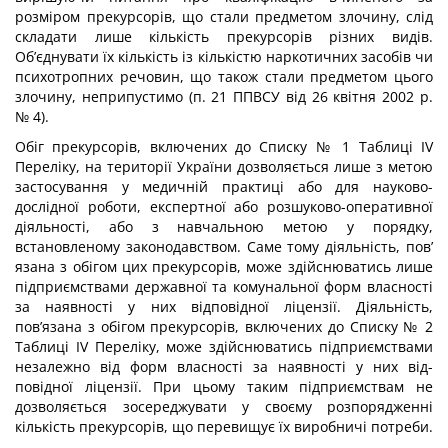
розміром прекурсорів, що стали предметом злочину, слід
складати лише кількість прекурсорів різних видів.
Об’єднувати їх кількість із кількістю нарко­тичних засобів чи
психотропних речовин, що також стали предметом цього
злочину, неприпустимо (п. 21 ППВСУ від 26 квітня 2002 р.
№ 4).
Обіг прекурсорів, включених до Списку № 1 Таблиці IV
Переліку, на території України дозволяється лише з метою
застосування у медичній практиці або для науко­во-
дослідної роботи, експертної або розшуково-оперативної
діяльності, або з навчаль­ною метою у порядку,
встановленому законодавством. Саме тому діяльність, пов’
язана з обігом цих прекурсорів, може здійснюватись лише
підприємствами державної та комунальної форм власності
за наявності у них відповідної ліцензії. Діяльність,
пов’язана з обігом прекурсорів, включених до Списку № 2
Таблиці IV Переліку, може здійснюватись підприємствами
незалежно від форм власності за наявності у них від­
повідної ліцензії. При цьому таким підприємствам не
дозволяється зосереджувати у своєму розпорядженні
кількість прекурсорів, що перевищує їх виробничі потреби.