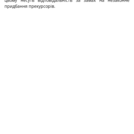
цьому несуть відповідальність за замах на незаконне
придбання прекурсорів.