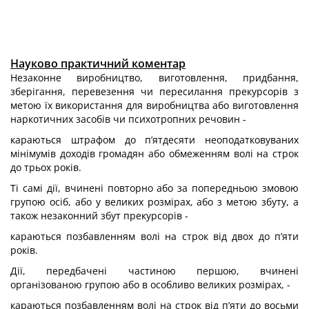
Науково практичний коментар
Незаконне виробництво, виготовлення, придбання,
зберігання, перевезен­ня чи пересилання прекурсорів з
метою їх використання для виробництва або виготовлення
наркотичних засобів чи психотропних речовин -
караються штрафом до п’ятдесяти неоподатковуваних
мінімумів доходів громадян або обмеженням волі на строк
до трьох років.
Ті самі дії, вчинені повторно або за попередньою змовою
групою осіб, або у великих розмірах, або з метою збуту, а
також незаконний збут прекурсорів -
караються позбавленням волі на строк від двох до п’яти
років.
Дії, передбачені частиною першою, вчинені
організованою групою або в особливо великих розмірах, -
караються позбавленням волі на строк від п’яти до восьми