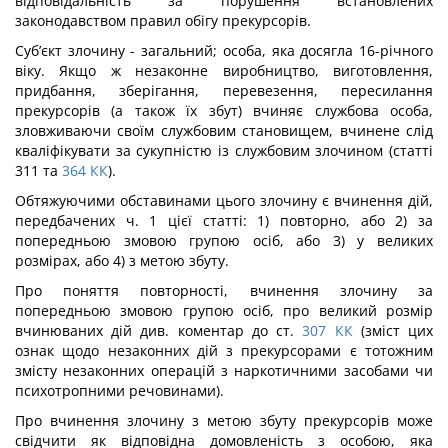
відповідальність за порушення встановлених
законодавством правил обігу прекурсорів.
Суб’єкт злочину - загальний; особа, яка досягла 16-річного
віку. Якщо ж неза­конне виробництво, виготовлення,
придбання, зберігання, перевезення, пересилання
прекурсорів (а також їх збут) вчиняє службова особа,
зловживаючи своїм службовим становищем, вчинене слід
кваліфікувати за сукупністю із службовим злочином (стат­ті
311 та
364
КК
).
Обтяжуючими обставинами цього злочину є вчинення дій,
передбачених ч. 1 цієї статті: 1) повторно, або 2) за
попередньою змовою групою осіб, або 3) у великих
розмірах, або 4) з метою збуту.
Про поняття повторності, вчинення злочину за
попередньою змовою групою осіб, про великий розмір
вчинюваних дій див. коментар до ст.
307
КК
(зміст цих
ознак щодо незаконних дій з прекурсорами є тотожним
змісту незаконних операцій з наркотич­ними засобами чи
психотропними речовинами).
Про вчинення злочину з метою збуту прекурсорів може
свідчити як відповідна домовленість з особою, яка