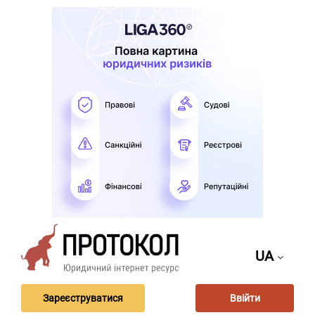
UA
Зареєструватися
Ввійти