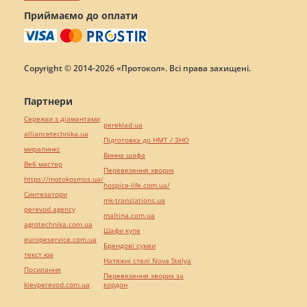
Приймаємо до оплати
Copyright © 2014-2026 «Протокол». Всі права захищені.
Партнери
Сережки з діамантами
pereklad.ua
alliancetechnika.ua
Підготовка до НМТ / ЗНО
миралинкс
Винна шафа
Веб мастер
Перевезення хворих
https://motokosmos.ua/
hospice-life.com.ua/
Синтезатори
mk-translations.ua
perevod.agency
maltina.com.ua
agrotechnika.com.ua
Шафи купе
europeservice.com.ua
Брендові сумки
текст юа
Натяжні стелі Nova Stelya
Посилання
Перевезення хворих за
kievperevod.com.ua
кордон