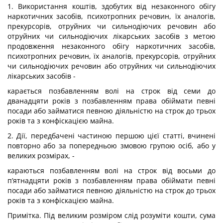
1. Використання коштів, здобутих від незаконного обігу
наркотичних засобів, психотропних речовин, їх аналогів,
прекурсорів, отруйних чи сильнодіючих речовин або
отруйних чи сильнодіючих лікарських засобів з метою
продовження незаконного обігу наркотичних засобів,
психотропних речовин, їх аналогів, прекурсорів, отруйних
чи сильнодіючих речовин або отруйних чи сильнодіючих
лікарських засобів -
карається позбавленням волі на строк від семи до
дванадцяти років з позбавленням права обіймати певні
посади або займатися певною діяльністю на строк до трьох
років та з конфіскацією майна.
2. Дії, передбачені частиною першою цієї статті, вчинені
повторно або за попередньою змовою групою осіб, або у
великих розмірах, -
караються позбавленням волі на строк від восьми до
п’ятнадцяти років з позбавленням права обіймати певні
посади або займатися певною діяльністю на строк до трьох
років та з конфіскацією майна.
Примітка. Під великим розміром слід розуміти кошти, сума