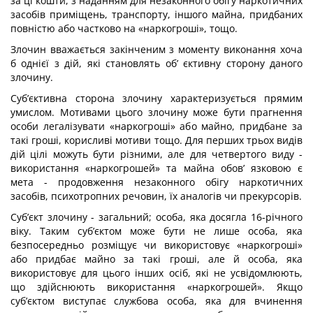
за ці кошти, з наданням для незаконного обігу наркотичних
засобів приміщень, транспорту, іншо­го майна, придбаних
повністю або частково на «наркогроші», тощо.
Злочин вважається закінченим з моменту виконання хоча
б однієї з дій, які ста­новлять об’ єктивну сторону даного
злочину.
Суб’єктивна сторона злочину характеризується прямим
умислом. Мотивами цього злочину може бути прагнення
особи легалізувати «наркогроші» або майно, при­дбане за
такі гроші, корисливі мотиви тощо. Для перших трьох видів
дій цілі можуть бути різними, але для четвертого виду -
використання «наркогрошей» та майна обов’ язковою є
мета - продовження незаконного обігу наркотичних
засобів, психо­тропних речовин, їх аналогів чи прекурсорів.
Суб’єкт злочину - загальний; особа, яка досягла 16-річного
віку. Таким суб’єктом може бути не лише особа, яка
безпосередньо розміщує чи використовує «наркогроші»
або придбає майно за такі гроші, але й особа, яка
використовує для цього інших осіб, які не усвідомлюють,
що здійснюють використання «наркогрошей». Якщо
суб’єктом виступає службова особа, яка для вчинення