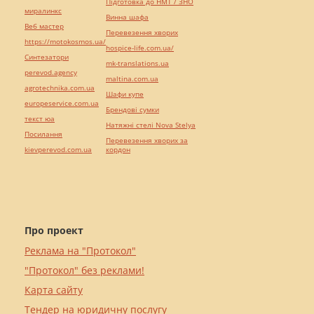
Підготовка до НМТ / ЗНО
миралинкс
Винна шафа
Веб мастер
Перевезення хворих
https://motokosmos.ua/
hospice-life.com.ua/
Синтезатори
mk-translations.ua
perevod.agency
maltina.com.ua
agrotechnika.com.ua
Шафи купе
europeservice.com.ua
Брендові сумки
текст юа
Натяжні стелі Nova Stelya
Посилання
Перевезення хворих за
kievperevod.com.ua
кордон
Про проект
Реклама на "Протокол"
"Протокол" без реклами!
Карта сайту
Тендер на юридичну послугу