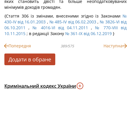
яких становить двісті та більше неоподатковуваних
мінімумів доходів громадян.
{Стаття 306 із змінами, внесеними згідно із Законами
№
430-IV від 16.01.2003
,
№ 485-IV від 06.02.2003
,
№ 3826-VI від
06.10.2011
,
№ 4016-VI від 04.11.2011
,
№ 770-VIII від
10.11.2015
; в редакції Закону
№ 361-IX від 06.12.2019
}
Попередня
Наступна
389/575
Додати в обране
Кримінальний кодекс України