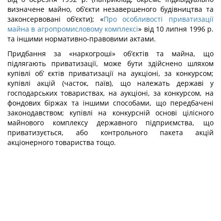
визначене майно, об’єкти незавершеного будівництва та
за­консервовані об’єкти); «
Про особливості приватизації
майна в агропромисловому комплексі
» від 10 липня 1996 р.
та іншими нормативно-правовими актами.
Придбання за «наркогроші» об’єктів та майна, що
підлягають приватизації, може бути здійснено шляхом
купівлі об’ єктів приватизації на аукціоні, за конкурсом;
купів­лі акцій (часток, паїв), що належать державі у
господарських товариствах, на аукціо­ні, за конкурсом, на
фондових біржах та іншими способами, що передбачені
законо­давством; купівлі на конкурсній основі цілісного
майнового комплексу державного підприємства, що
приватизується, або контрольного пакета акцій
акціонерного това­риства тощо.