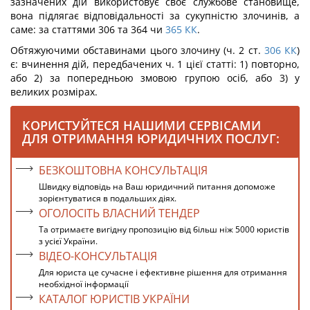
зазначених дій викорис­товує своє службове становище,
вона підлягає відповідальності за сукупністю зло­чинів, а
саме: за статтями 306 та 364 чи
365
КК
.
Обтяжуючими обставинами цього злочину (ч. 2 ст.
306
КК
)
є: вчинення дій, передбачених ч. 1 цієї статті: 1) повторно,
або 2) за попередньою змовою групою осіб, або 3) у
великих розмірах.
КОРИСТУЙТЕСЯ НАШИМИ СЕРВІСАМИ
ДЛЯ ОТРИМАННЯ ЮРИДИЧНИХ ПОСЛУГ:
БЕЗКОШТОВНА КОНСУЛЬТАЦІЯ
Швидку відповідь на Ваш юридичний питання допоможе
зорієнтуватися в подальших діях.
ОГОЛОСІТЬ ВЛАСНИЙ ТЕНДЕР
Та отримаєте вигідну пропозицію від більш ніж 5000 юристів
з усієї України.
ВІДЕО-КОНСУЛЬТАЦІЯ
Для юриста це сучасне і ефективне рішення для отримання
необхідної інформації
КАТАЛОГ ЮРИСТІВ УКРАЇНИ