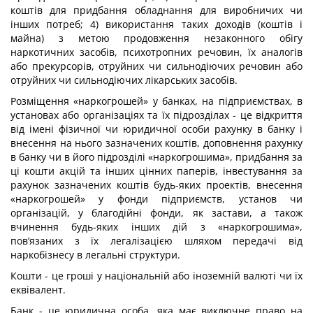
коштів для придбання обладнання для виробничих чи
інших потреб; 4) вико­ристання таких доходів (коштів і
майна) з метою продовження незаконного обігу
наркотичних засобів, психотропних речовин, їх аналогів
або прекурсорів, отруйних чи сильнодіючих речовин або
отруйних чи сильнодіючих лікарських засобів.
Розміщення «наркогрошей» у банках, на підприємствах, в
установах або орга­нізаціях та їх підрозділах - це відкриття
від імені фізичної чи юридичної особи ра­хунку в банку і
внесення на нього зазначених коштів, доповнення рахунку
в банку чи в його підрозділі «наркогрошима», придбання за
ці кошти акцій та інших цінних па­перів, інвестування за
рахунок зазначених коштів будь-яких проектів, внесення
«нар­когрошей» у фонди підприємств, установ чи
організацій, у благодійні фонди, як за­стави, а також
вчинення будь-яких інших дій з «наркогрошима»,
пов’язаних з їх лега­лізацією шляхом передачі від
наркобізнесу в легальні структури.
Кошти - це гроші у національній або іноземній валюті чи їх
еквівалент.
Банк - це юридична особа, яка має виключне право на