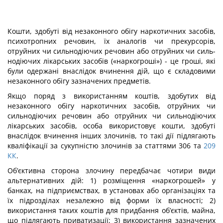
Кошти, здобуті від незаконного обігу наркотичних засобів,
психотропних речовин, їх аналогів чи прекурсорів,
отруйних чи сильнодіючих речовин або отруйних чи силь­
нодіючих лікарських засобів («наркогроші») - це гроші, які
були одержані внаслідок вчинення дій, що є складовими
незаконного обігу зазначених предметів.
Якщо поряд з використанням коштів, здобутих від
незаконного обігу наркотичних засобів, отруйних чи
сильнодіючих речовин або отруйних чи сильнодіючих
лікарських засобів, особа використовує кошти, здобуті
внаслідок вчинення інших злочинів, то такі дії підлягають
кваліфікації за сукупністю злочинів за статтями 306 та
209
КК
.
Об’єктивна сторона злочину передбачає чотири види
альтернативних дій: 1) розміщення «наркогрошей» у
банках, на підприємствах, в установах або організа­ціях та
їх підрозділах незалежно від форми їх власності; 2)
використання таких коштів для придбання об’єктів, майна,
що підлягають приватизації; 3) використання зазна­чених