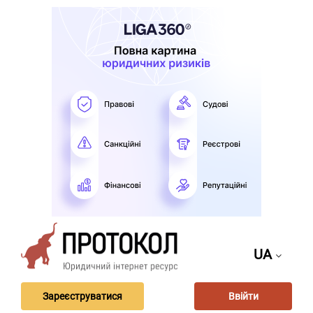
UA
Зареєструватися
Ввійти