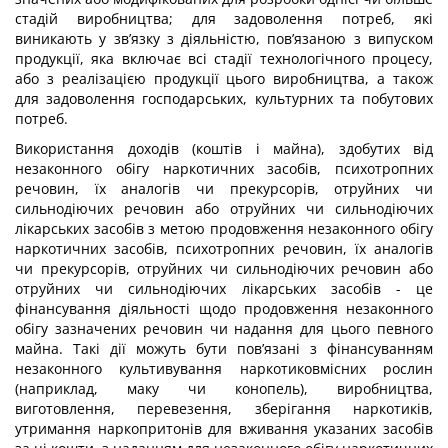
стадій виробництва; для задоволення потреб, які
виникають у зв’язку з діяльністю, пов’язаною з випуском
продукції, яка включає всі стадії технологічного процесу,
або з реалізацією продукції цього виробництва, а також
для задоволення господарських, культурних та побутових
потреб.
Використання доходів (коштів і майна), здобутих від
незаконного обігу нарко­тичних засобів, психотропних
речовин, їх аналогів чи прекурсорів, отруйних чи
сильнодіючих речовин або отруйних чи сильнодіючих
лікарських засобів з метою продовження незаконного обігу
наркотичних засобів, психотропних речовин, їх ана­логів
чи прекурсорів, отруйних чи сильнодіючих речовин або
отруйних чи сильноді­ючих лікарських засобів - це
фінансування діяльності щодо продовження незаконно­го
обігу зазначених речовин чи надання для цього певного
майна. Такі дії можуть бути пов’язані з фінансуванням
незаконного культивування наркотиковмісних рослин
(наприклад, маку чи конопель), виробництва,
виготовлення, перевезення, зберігання наркотиків,
утримання наркопритонів для вживання указаних засобів