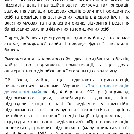
підставі ліцензії НБУ здій­снювати, зокрема, такі операції:
залучення у вклади грошових коштів фізичних і юри­дичних
осіб та розміщення зазначених коштів від свого імені, на
власних умовах та на власний ризик, відкриття і ведення
банківських рахунків фізичних та юридичних осіб.
Підрозділ банку - це структурна одиниця банку, що не має
статусу юридичної особи і виконує функції, визначені
банком.
Використання «наркогрошей» для придбання об’єктів,
майна, що підлягають приватизації, - це друга
альтернативна дія об’єктивної сторони цього злочину.
Об ’єкти, майно, що підлягають приватизації,
визначаються законами України: «
Про приватизацію
державного майна
» від 4 березня 1992 р. (наприклад,
підприємства: цехи, виробництва, дільниці, інші
підрозділи, якщо в разі їх виділення у самостійні
підприємства не порушується технологічна єдність
виробництва з основної спеціалі­зації підприємства, із
структури якого вони виділяються); «Про приватизацію
неве­ликих державних підприємств (малу приватизацію)»
від 6 березня 1992 р. (наприклад, окреме індивідуально