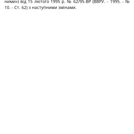
ними») від 15 люто­го 1995 р. № 62/95-ВР (ВВРУ. - 1995. - №
10. - Ст. 62) з наступними змінами.