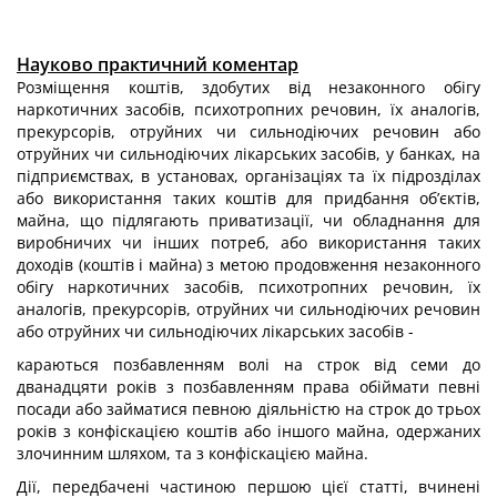
Науково практичний коментар
Розміщення коштів, здобутих від незаконного обігу
наркотичних засобів, психотропних речовин, їх аналогів,
прекурсорів, отруйних чи сильнодіючих ре­човин або
отруйних чи сильнодіючих лікарських засобів, у банках, на
підпри­ємствах, в установах, організаціях та їх підрозділах
або використання таких коштів для придбання об’єктів,
майна, що підлягають приватизації, чи облад­нання для
виробничих чи інших потреб, або використання таких
доходів (коштів і майна) з метою продовження незаконного
обігу наркотичних засобів, психотроп­них речовин, їх
аналогів, прекурсорів, отруйних чи сильнодіючих речовин
або отруйних чи сильнодіючих лікарських засобів -
караються позбавленням волі на строк від семи до
дванадцяти років з по­збавленням права обіймати певні
посади або займатися певною діяльністю на строк до трьох
років з конфіскацією коштів або іншого майна, одержаних
зло­чинним шляхом, та з конфіскацією майна.
Дії, передбачені частиною першою цієї статті, вчинені