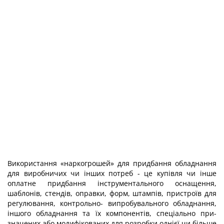
Використання «наркогрошей» для придбання обладнання
для виробничих чи інших потреб - це купівля чи інше
оплатне придбання інструментального оснащення,
шаблонів, стендів, оправки, форм, штампів, пристроїв для
регулювання, контрольно- випробувального обладнання,
іншого обладнання та їх компонентів, спеціально при­
значених або модифікованих для розробки однієї чи більше