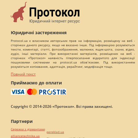
Юридичні застереження
Protocol.ua є власником авторських прав на інформацію, розміщену на веб -
сторінках даного ресурсу, якщо не вказано інше. Під інформацією розуміються
тексти, коментарі, статті, фотозображення, малюнки, ящик-шота, скани, відео,
аудіо, інші матеріали. При використанні матеріалів, розміщених на веб -
сторінках «Протокол» наявність гіперпосилання відкритого для індексації
пошуковими системами на protocol.ua обов`язкове. Під використанням
розуміється копіювання, адаптація, рерайтинг, модифікація тощо.
Повний текст
Приймаємо до оплати
Copyright © 2014-2026 «Протокол». Всі права захищені.
Партнери
Сережки з діамантами
pereklad.ua
alliancetechnika.ua