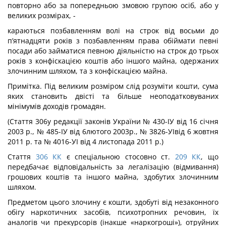
повторно або за по­передньою змовою групою осіб, або у
великих розмірах, -
караються позбавленням волі на строк від восьми до
п’ятнадцяти років з по­збавленням права обіймати певні
посади або займатися певною діяльністю на строк до трьох
років з конфіскацією коштів або іншого майна, одержаних
зло­чинним шляхом, та з конфіскацією майна.
Примітка. Під великим розміром слід розуміти кошти, сума
яких становить двісті та більше неоподатковуваних
мінімумів доходів громадян.
(Стаття 306у редакції законів України № 430-ІУ від 16 січня
2003 р., № 485-ІУ від 6лютого 2003р., № 3826-УІвід 6 жовтня
2011 р. та № 4016-УІ від 4 листопада 2011 р.)
Стаття
306
КК
є спеціальною стосовно ст.
209
КК
, що
передбачає відповідаль­ність за легалізацію (відмивання)
грошових коштів та іншого майна, здобутих зло­чинним
шляхом.
Предметом цього злочину є кошти, здобуті від незаконного
обігу наркотичних засобів, психотропних речовин, їх
аналогів чи прекурсорів (інакше «наркогроші»), отруйних