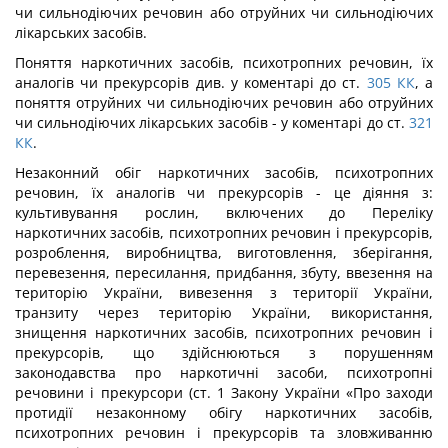
чи сильнодіючих речовин або отруйних чи сильнодіючих
лікарських засобів.
Поняття наркотичних засобів, психотропних речовин, їх
аналогів чи прекурсорів див. у коментарі до ст.
305
КК
, а
поняття отруйних чи сильнодіючих речовин або отруйних
чи сильнодіючих лікарських засобів - у коментарі до ст.
321
КК
.
Незаконний обіг наркотичних засобів, психотропних
речовин, їх аналогів чи пре­курсорів - це діяння з:
культивування рослин, включених до Переліку
наркотичних засобів, психотропних речовин і прекурсорів,
розроблення, виробництва, виготовлен­ня, зберігання,
перевезення, пересилання, придбання, збуту, ввезення на
територію України, вивезення з території України,
транзиту через територію України, викорис­тання,
знищення наркотичних засобів, психотропних речовин і
прекурсорів, що здій­снюються з порушенням
законодавства про наркотичні засоби, психотропні
речовини і прекурсори (ст. 1 Закону України «Про заходи
протидії незаконному обігу наркотич­них засобів,
психотропних речовин і прекурсорів та зловживанню