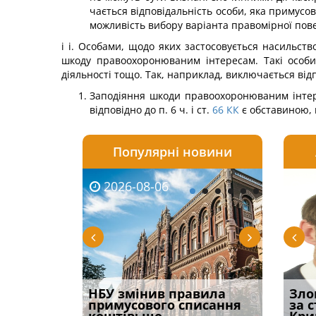
чається відповідальність особи, яка примусо
можливість вибору варіанта правомірної пов
і і. Особами, щодо яких застосовується насильство
шкоду правоохоронюваним інтересам. Такі особи,
діяльності тощо. Так, наприклад, виключається від
Заподіяння шкоди правоохоронюваним інтере
відпо­відно до п. 6 ч. і ст.
66
КК
є обставиною, 
Популярні новини
2026-08-06
2026-08-03
2026-
20
і
НБУ змінив правила
Водії можуть отримати
Якщо с
Зло
способом
примусового списання
компенсацію за
відшк
за 