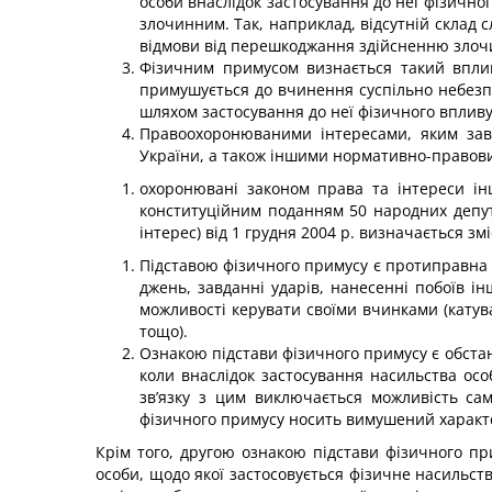
особи внаслідок застосування до неї фізично
злочинним. Так, наприклад, відсутній склад с
відмови від перешкоджання здійсненню злочин
Фізичним примусом визнається такий вплив 
примушу­ється до вчинення суспільно небезп
шляхом застосування до неї фізичного впливу
Правоохоронюваними інтересами, яким завд
України, а також іншими нормативно-правов
охоронювані законом права та інтереси іншо
конституцій­ним поданням 50 народних депу
інтерес) від 1 грудня 2004 р. визначається з
Підставою фізичного примусу є протиправна п
джень, завданні ударів, нанесенні побоїв і
можливості керувати своїми вчинками (катув
тощо).
Ознакою підстави фізичного примусу є обстано
коли внаслідок застосування насильства осо
зв’язку з цим виключається можливість сам
фізичного примусу носить вимушений характ
Крім того, другою ознакою підстави фізичного п
особи, щодо якої застосовується фізичне насильств