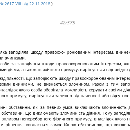
№ 2617-VIII від 22.11.2018
}
42/575
, яка заподіяла шкоду правоохо- ронюваним інтересам, вчине
їми вчинками.
особи за заподіяння шкоди правоохоронюваним інтересам, якщо
їми діями, а також психіч­ного примусу, вирішується відповідно 
ездіяльності, що заподіюють шкоду правоохоронюваним інтерес
своїми вчинками, не визнається злочином. Разом з тим за
наслідок якого особа зберігала можливість керувати своїми д
ого примусу, вирішується залежно від наявності або відсут­ност
йні обставини, які за певних умов виключають злочинність д
і обставини, що виключають злочинність діяння. Тому запод
д впливом непереборного фізичного примусу, внаслідок якого н
и рішення, визнається самостійною обставиною, що виключає