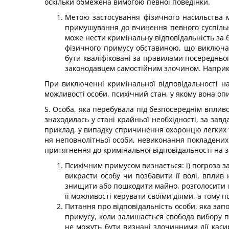
оскільки обмежена вимогою певної поведінки.
Метою застосування фізичного насильства м
примушування до вчинення певного суспільно
може нести кримінальну відповідальність за 
фізич­ного примусу обставиною, що виключає 
бути кваліфіковані за правилами посередньог
законо­давцем самостійним злочином. Наприк
При виключенні кримінальної відповідальності на 
можливості особи, психічний стан, у якому вона оп
S. Особа, яка перебувала під безпосереднім впливо
знаходилась у стані крайньої необхідності, за зав
приклад, у випадку спричинення охоронцю легких 
ня неповнолітньої особи, невиконання покладених 
притягнення до кримінальної відповідальності на з
Психічним примусом визнається: і) погроза за
ви­красти особу чи позбавити її волі, впли
знищити або пошкодити майно, розголосити ві
її можливості ке­рувати своїми діями, а том
Питання про відповідальність особи, яка зап
примусу, коли залишається свобода вибору пе
не можуть бути визнані злочинними дії касир