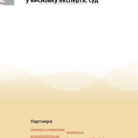
частини за ігн
опублі
доведенн
у висновку експерта, суд
фраза «на
ПРАКТИКИ», АБО 
віком: чи мож
вказане ма
Партнери
Сережки з діамантами
pereklad.ua
alliancetechnika.ua