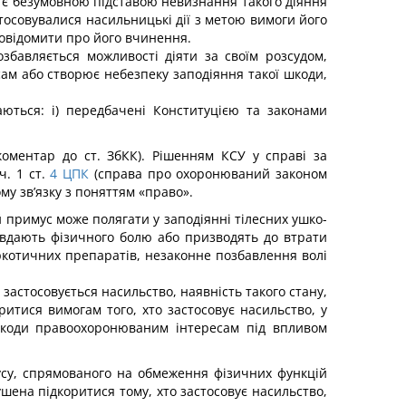
, є безумовною підставою невизнання такого діяння
тосовувалися на­сильницькі дії з метою вимоги його
овідомити про його вчи­нення.
збавляється можливості діяти за своїм розсудом,
ам або створює небезпеку заподіяння такої шкоди,
ються: і) передбачені Конституцією та законами
 коментар до ст. ЗбКК). Рішенням КСУ у справі за
. 1 ст.
4
ЦПК
(справа про охоронюваний законом
му зв’язку з поняттям «право».
й примус може полягати у заподіянні тілесних ушко­
 завдають фізичного болю або призводять до втрати
ркотичних препаратів, незаконне позбавлення волі
застосовується насильство, наявність такого стану,
итися вимогам того, хто застосовує насильство, у
я шкоди правоохоронюваним інтересам під впливом
усу, спрямованого на обмеження фізичних функцій
ушена підкоритися тому, хто застосовує насильство,