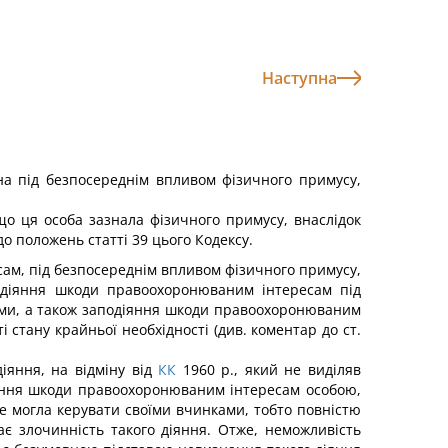
Наступна
на під безпосереднім впливом фізичного примусу,
 ця особа зазнала фізичного примусу, вна­слідок
до положень статті 39 цього Кодексу.
ам, під безпосереднім впливом фізичного приму­су,
подіяння шкоди правоохоронюваним інтересам під
іями, а також заподіяння шкоди правоохоронюваним
і стану крайньої необхідності (див. коментар до ст.
іяння, на відміну від
КК
1960 р., який не виділяв
іяння шкоди правоохоронюваним інтересам особою,
е могла керувати своїми вчинками, тобто повністю
 зло­чинність такого діяння. Отже, неможливість