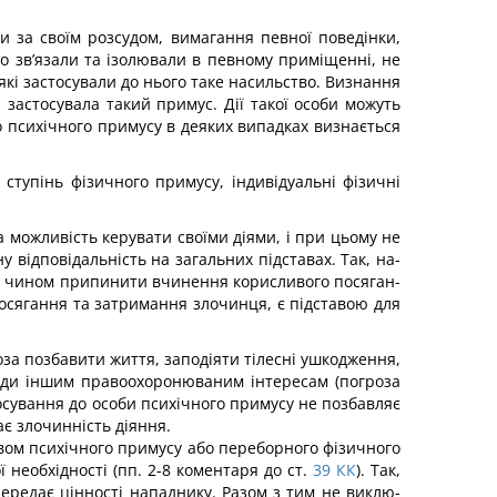
 за своїм розсудом, вимагання певної поведінки,
о зв’язали та ізолювали в певному приміщенні, не
кі застосували до нього таке насильство. Визнання
 застосувала такий примус. Дії такої особи можуть
о психічного примусу в деяких випадках визнається
ступінь фізичного примусу, індивідуальні фізичні
а можливість керувати своїми діями, і при цьому не
 відповідальність на загальних підставах. Так, на­
им чином припинити вчинення корисливого посяган­
посягання та затримання злочинця, є підставою для
оза позбавити життя, заподіяти тілесні ушкодження,
шкоди іншим правоохоронюваним інтересам (погроза
тосування до особи психічного примусу не позбавляє
ає злочинність діяння.
вом психічного примусу або переборного фізич­ного
необхідності (пп. 2-8 коментаря до ст.
39
КК
). Так,
передає цінності нападнику. Разом з тим не виклю­