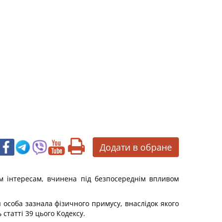
Додати в обране
м інтересам, вчинена під безпосереднім впливом
особа зазнала фізичного примусу, внаслідок якого
статті 39 цього Кодексу.