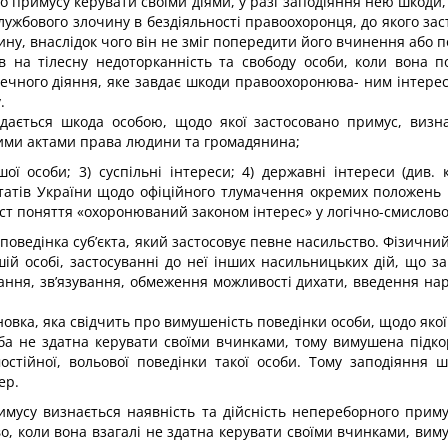
го примусу керувати своїми діями, у разі заподіяння нею шкоди
лужбового злочину в бездіяльності правоохоронця, до якого зас
у, внаслідок чого він не зміг попередити його вчинення або п
на тілесну недоторканність та сво­боду особи, коли вона по
ечного діяння, яке завдає шкоди правоохоронюва- ним інтерес
.
ається шкода особою, щодо якої застосовано примус, визна
ими актами права людини та громадянина;
ї особи; 3) суспільні інтереси; 4) дер­жавні інтереси (див.
татів України щодо офіційного тлумачення окремих положень ч
міст поняття «охоронюваний законом інтерес» у логічно-смис­лово
оведінка суб’єкта, який застосо­вує певне насильство. Фізични
ншій особі, застосуванні до неї інших на­сильницьких дій, що
ання, зв’язування, обмеження можливості дихати, введення на
вка, яка свідчить про вимуше­ність поведінки особи, щодо якої 
ба не здатна керувати своїми вчинками, тому вимушена підкор
остійної, вольової поведінки такої особи. Тому заподі­янн
ер.
римусу визнається наявність та дійсність непереборного прим
о, коли вона взагалі не здатна ке­рувати своїми вчинками, вим