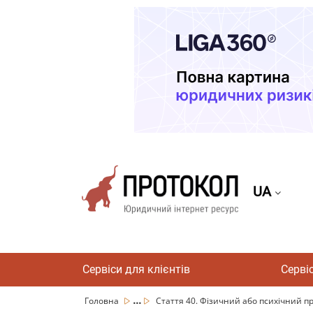
UA
Сервіси для клієнтів
Серві
...
Головна
Стаття 40. Фізичний або психічний п