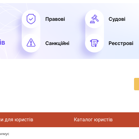
си для юристів
Каталог юристів
римус