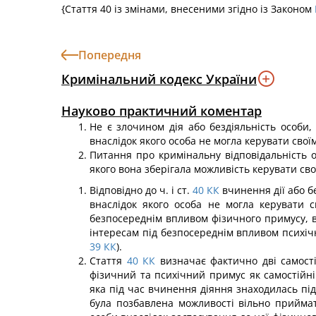
{Стаття 40 із змінами, внесеними згідно із Законом
Попередня
Кримінальний кодекс України
Науково практичний коментар
Не є злочином дія або бездіяльність особи
внаслідок якого особа не могла керувати сво
Питання про кримінальну відповідальність 
якого вона зберігала можливість керувати сво
Відповідно до ч. і ст.
40
КК
вчинення дії або б
внаслідок якого особа не могла керувати 
безпосереднім впливом фізичного примусу, в
інтересам під безпосе­реднім впливом психічн
39
КК
).
Стаття
40
КК
визначає фактично дві самості
фізичний та психічний примус як самостійн
яка під час вчинення діяння знаходилась пі
була позбавлена можливості вільно приймат