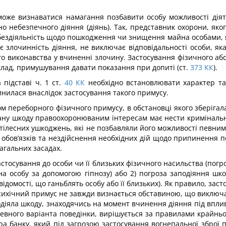
оже визнаватися намагання по­збавити особу можливості діяти
 небезпечного діяння (діянь). Так, представник охорони, яког
бездіяльність щодо пошкодження чи зни­щення майна особами, я
злочинність діяння, не виключає відпо­відальності особи, яка
о виконавства у вчиненні злочину. Засто­сування фізичного аб
лад, примушування давати показання при допиті (ст.
373
КК
).
підставі ч. 1 ст.
40
КК
необхід­но встановлювати характер та 
инилася внаслідок застосування такого примусу.
м переборного фізичного при­мусу, в обстановці якого зберігал
дану шкоду правоохоронюваним інтересам має нести кримінальну
тілесних ушкоджень, які не по­збавляли його можливості певн
обов’язків та нездійснення необ­хідних дій щодо припинення 
агальних засадах.
стосування до особи чи її близьких фізичного насильства (погр
в на особу за допомогою гіпнозу) або 2) по­гроза заподіяння 
домості, що ганьблять особу або її близьких). Як правило, зас
у психічний примус не завжди визнається обставиною, що виключ
одіяла шкоду, знаходячись на момент вчинення діяння під впли
вного варіанта поведінки, ви­рішується за правилами крайньої 
а банку, який під загрозою за­стосування вогнепальної зброї 