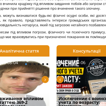
во вчинила крадіжку під впливом завдання побоїв або загрози 
едінки при прийнятті рішення про вчинення такого злочину.
, можуть визнаватися будь-які фізичні осудні особи, які досяг
 як правило, представляють інтереси громадських організаці
повідальність нотаріуса, який під загрозою негайного позбавле
сам під впливом погрози, фізич­ного чи психічного примусу, 
що має враховуватись при призначенні по­карання як пом’якшу
Аналітична стаття
Консультації
08-06
26-08-04
2026-08-05
2026-08-06
2026-08-04
2026-08-06
2026-07-30
уд встановив для
вживання впливом
Особливості захисту у
Документи, на яких не
Переоформлення
Исключение с воинс
Восьмий ААС фак
одування шкоди
статтею 369-2
кримінальному
проставляється
відстрочки за іншою
учета по возрасту:
підтвердив, що 