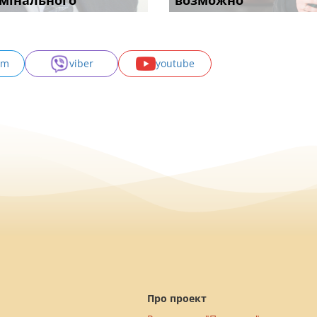
с
мінального
провадженні: я
апостиль: пер
підставою: нов
возможно
може скас
am
viber
youtube
Про проект