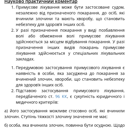
Науково практичний коментар
Примусове лікування може бути застосоване судом,
незалежно від призна­ченого покарання, до осіб, які
вчинили злочини та мають хворобу, що становить
небезпеку для здоров’я інших осіб.
У разі призначення покарання у виді позбавлення
волі або обмеження волі примусове лікування
здійснюється за місцем відбування покарання. У разі
при­значення інших видів покарань примусове
лікування здійснюється у спеціальних лікувальних
закладах.
Передумовою застосування примусового лікування є
наявність в особи, яка за­суджена до покарання за
вчинений злочин, хвороби, що становить небезпеку
для здоров’я інших осіб.
Підставою застосування примусового лікування,
передбаченого ст.
96
КК
, є сукупність юридичного і
медичного критеріїв:
а) його застосування можливе стосовно осіб, які вчинили
злочин. Ступінь тяжко­сті злочину значення не має;
б) особа, яка вчинила злочин, повинна бути осудною. Щодо