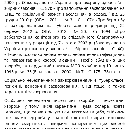
2000 р. (Законодавство України про охорону здоров ’я :
збірник законів. - С. 57); «Про запобігання захворювання на
СНІД та соціальний захист на­селення» в редакції від 23
грудня 2010 р. (ОВУ. - 2011. - № 3. - Ст. 167); «Про бо­ротьбу
із захворюванням на туберкульоз» в редакції від 22
березня 2012 р. (ОВУ. - 2012. - № 30. - Ст. 1094); «Про
забезпечення санітарного та епідемічного благопо­луччя
населення» у редакції від 7 лютого 2002 р. (Законодавство
України про охорону здоров ’я : збірник законів. - С. 40);
«Перелік особливо небезпечних, небез­печних інфекційних
та паразитарних хвороб людини і носіїв збудників цих
хвороб», затверджений наказом МОЗ України від 19 липня
1995 р. № 133 (Бюл. зак-ва. - 2000. - № 7. - С. 175-178) та ін.
Соціально небезпечними захворюваннями є: туберкульоз,
психічні, венеричні за­хворювання, СНІД тощо, а також
карантинні захворювання.
Особливо небезпечні інфекційні хвороби - інфекційні
хвороби (у тому числі каран­тинні: чума, холера, жовта
гарячка), що характеризуються важкими та (або) стійкими
розладами здоров’я у значної кількості хворих, високим
рівнем смертності, швидким поширенням цих хвороб