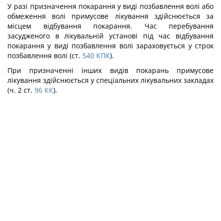
У разі призначення покарання у виді позбавлення волі або
обмеження волі при­мусове лікування здійснюється за
місцем відбування покарання. Час перебування
засудженого в лікувальній установі під час відбування
покарання у виді позбавлення волі зараховується у строк
позбавлення волі (ст.
540
КПК
).
При призначенні інших видів покарань примусове
лікування здійснюється у спе­ціальних лікувальних закладах
(ч. 2 ст.
96
КК
).