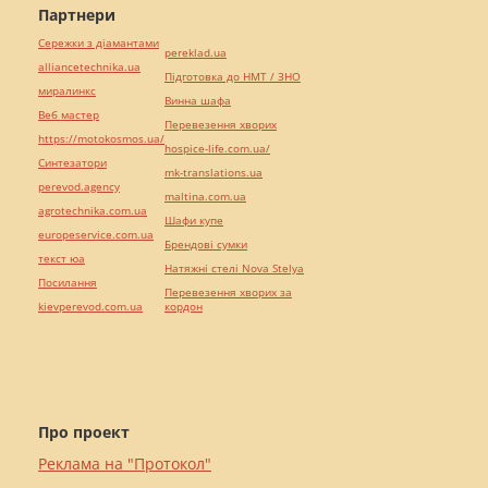
Партнери
Сережки з діамантами
pereklad.ua
alliancetechnika.ua
Підготовка до НМТ / ЗНО
миралинкс
Винна шафа
Веб мастер
Перевезення хворих
https://motokosmos.ua/
hospice-life.com.ua/
Синтезатори
mk-translations.ua
perevod.agency
maltina.com.ua
agrotechnika.com.ua
Шафи купе
europeservice.com.ua
Брендові сумки
текст юа
Натяжні стелі Nova Stelya
Посилання
Перевезення хворих за
kievperevod.com.ua
кордон
Про проект
Реклама на "Протокол"