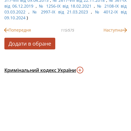
317-VIII від 09.04.2015
,
№ 2617-VIII від 22.11.2018
,
№ 361-IX
від 06.12.2019
,
№ 1256-IX від 18.02.2021
,
№ 2108-IX від
03.03.2022
,
№ 2997-IX від 21.03.2023
,
№ 4012-IX від
09.10.2024
}
Попередня
Наступна
115/575
Додати в обране
Кримінальний кодекс України