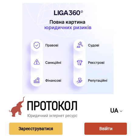
UA
Зареєструватися
Ввійти