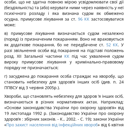
особи, що не здатна повною мірою усвідомлювати свої дії
(бездіяльність) та (або) керувати ними через наявність у неї
психічного розладу і яка визнана судом як обмежено
осудна, приму­сове лікування за ст.
96
КК
застосовуватися
може;
в) примусове лікування визначається судом незалежно
(поряд) із призначеним покаранням. Воно не враховується
як додаткове покарання, бо не передбачене ст.
52
КК
. У
разі звільнення особи від покарання на підставі положень
розд. XII Загальної частини
КК
під час ухвалення судом
вироку примусове лікування у кримінально-пра­вовому
порядку не призначається;
г) засуджена до покарання особа страждає на хворобу, що
становить небезпеку для здоров’я інших осіб (див. п. 24
ППВСУ від 3 червня 2005р.).
Хвороби, що становлять небезпеку для здоров ’я інших осіб,
визначаються в різних нормативних актах. Наприклад:
«Основи законодавства України про охорону здоров’я» від
19 листопада 1992 р. (Законодавство України про охорону
здоров’я : збірник за­конів. - К., 2002. - С. 19); закони України
«
Про захист населення від інфекційних хвороб
» від 6 квітня