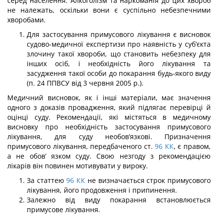
серед населення. Алкоголізм та наркоманія до цих хвороб
не належать, оскільки вони є суспільно небезпечними
хворобами.
Для застосування примусового лікування є висновок
судово-медичної експер­тизи про наявність у суб’єкта
злочину такої хвороби, що становить небезпеку для
інших осіб, і необхідність його лікування та
засудження такої особи до покарання будь-якого виду
(п. 24 ППВСУ від 3 червня 2005 р.).
Медичний висновок, як і інші матеріали, має значення
одного з доказів проваджен­ня, який підлягає перевірці й
оцінці суду. Рекомендації, які містяться в медичному
висновку про необхідність застосування примусового
лікування, для суду необов’язкові. Призначення
примусового лікування, передбаченого ст.
96
КК
, є правом,
а не обов’ язком суду. Свою незгоду з рекомендацією
лікарів він повинен мотивувати у вироку.
За статтею
96
КК
не визначається строк примусового
лікування, його продов­ження і припинення.
Залежно від виду покарання встановлюється
примусове лікування.