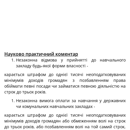
Науково практичний коментар
Незаконна відмова у прийнятті до навчального
закладу будь-якої форми власності -
карається штрафом до однієї тисячі неоподатковуваних
мінімумів доходів громадян з позбавленням права
обіймати певні посади чи займатися певною ді­яльністю на
строк до трьох років.
Незаконна вимога оплати за навчання у державних
чи комунальних на­вчальних закладах -
карається штрафом до однієї тисячі неоподатковуваних
мінімумів доходів громадян або обмеженням волі на строк
до трьох років, або позбавленням волі на той самий строк,