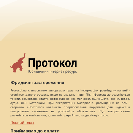
Юридичні застереження
Protocol.ua є власником авторських прав на інформацію, розміщену на веб -
сторінках даного ресурсу, якщо не вказано інше. Під інформацією розуміються
тексти, коментарі, статті, фотозображення, малюнки, ящик-шота, скани, відео,
аудіо, інші матеріали. При використанні матеріалів, розміщених на веб -
сторінках «Протокол» наявність гіперпосилання відкритого для індексації
пошуковими системами на protocol.ua обов`язкове. Під використанням
розуміється копіювання, адаптація, рерайтинг, модифікація тощо.
Повний текст
Приймаємо до оплати