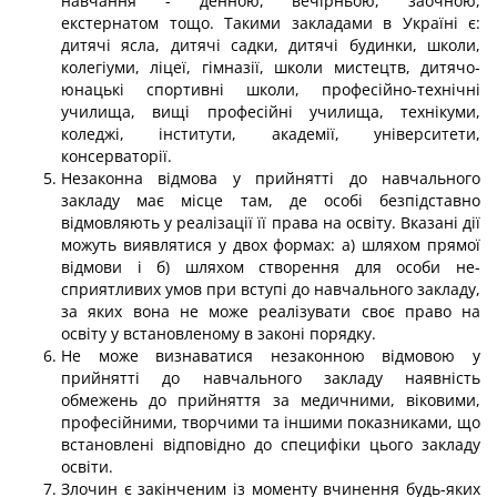
навчання - денною, вечірньою, заочною,
екстернатом тощо. Такими закладами в Україні є:
дитячі ясла, дитячі садки, дитячі будинки, школи,
колегіуми, ліцеї, гімназії, школи мистецтв, дитячо-
юнацькі спортивні школи, професійно-техніч­ні
училища, вищі професійні училища, технікуми,
коледжі, інститути, академії, уні­верситети,
консерваторії.
Незаконна відмова у прийнятті до навчального
закладу має місце там, де особі безпідставно
відмовляють у реалізації її права на освіту. Вказані дії
можуть виявля­тися у двох формах: а) шляхом прямої
відмови і б) шляхом створення для особи не­
сприятливих умов при вступі до навчального закладу,
за яких вона не може реалізу­вати своє право на
освіту у встановленому в законі порядку.
Не може визнаватися незаконною відмовою у
прийнятті до навчального закладу наявність
обмежень до прийняття за медичними, віковими,
професійними, творчими та іншими показниками, що
встановлені відповідно до специфіки цього закладу
освіти.
Злочин є закінченим із моменту вчинення будь-яких