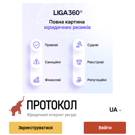
UA
Зареєструватися
Ввійти