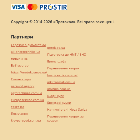
Copyright © 2014-2026 «Протокол». Всі права захищені.
Партнери
Сережки з діамантами
pereklad.ua
alliancetechnika.ua
Підготовка до НМТ / ЗНО
миралинкс
Винна шафа
Веб мастер
Перевезення хворих
https://motokosmos.ua/
hospice-life.com.ua/
Синтезатори
mk-translations.ua
perevod.agency
maltina.com.ua
agrotechnika.com.ua
Шафи купе
europeservice.com.ua
Брендові сумки
текст юа
Натяжні стелі Nova Stelya
Посилання
Перевезення хворих за
kievperevod.com.ua
кордон