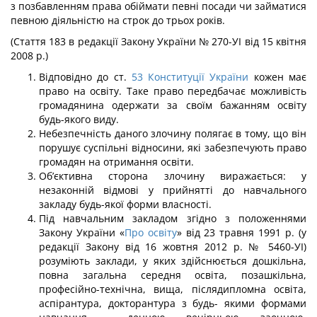
з позбавленням права обіймати певні посади чи займатися
певною діяльністю на строк до трьох років.
(Стаття 183 в редакції Закону України № 270-УІ від 15 квітня
2008 р.)
Відповідно до ст.
53
Конституції України
кожен має
право на освіту. Таке право передбачає можливість
громадянина одержати за своїм бажанням освіту
будь-якого виду.
Небезпечність даного злочину полягає в тому, що він
порушує суспільні від­носини, які забезпечують право
громадян на отримання освіти.
Об’єктивна сторона злочину виражається: у
незаконній відмові у прийнятті до навчального
закладу будь-якої форми власності.
Під навчальним закладом згідно з положеннями
Закону України «
Про освіту
» від 23 травня 1991 р. (у
редакції Закону від 16 жовтня 2012 р. № 5460-УІ)
розуміють заклади, у яких здійснюється дошкільна,
повна загальна середня освіта, позашкільна,
професійно-технічна, вища, післядипломна освіта,
аспірантура, докторантура з будь- якими формами