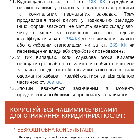
Відповідальність за ч. 2 ст.
183
КК
передбачає
незаконну вимогу оплати за навчання в державних
та комунальних навчальних закладах. Тому
пред’явлення такої вимоги у навчальних закладах
іншої форми власності не містить даного складу зло­
чину і може за наявністю до того підстав
кваліфікуватися за ст.
364
КК
як зловживан­ня владою
або службовим становищем чи за ст.
365
КК
як
перевищення влади або службових повноважень.
У тих випадках, коли службова особа вимагає
передати гроші або інше майно їй особисто, вчинене
за наявністю до того підстав може утворювати склад
одержання хабара і кваліфікуватися за відповідною
частиною ст.
368
КК
.
Злочин вважається закінченим з моменту
пред’явлення особі вимоги про опла­ту за навчання.
КОРИСТУЙТЕСЯ НАШИМИ СЕРВІСАМИ
ДЛЯ ОТРИМАННЯ ЮРИДИЧНИХ ПОСЛУГ:
БЕЗКОШТОВНА КОНСУЛЬТАЦІЯ
Швидку відповідь на Ваш юридичний питання допоможе