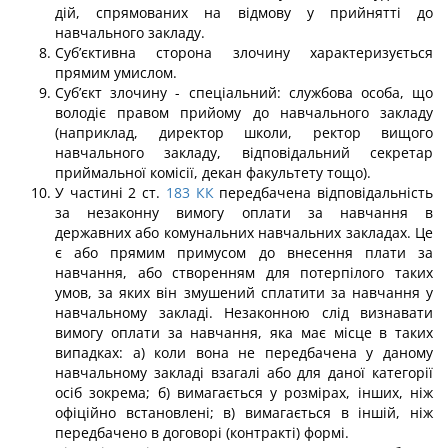
дій, спрямованих на від­мову у прийнятті до
навчального закладу.
Суб’єктивна сторона злочину характеризується
прямим умислом.
Суб’єкт злочину - спеціальний: службова особа, що
володіє правом прийому до навчального закладу
(наприклад, директор школи, ректор вищого
навчального за­кладу, відповідальний секретар
приймальної комісії, декан факультету тощо).
У частині 2 ст.
183
КК
передбачена відповідальність
за незаконну вимогу оплати за навчання в
державних або комунальних навчальних закладах. Це
є або пря­мим примусом до внесення плати за
навчання, або створенням для потерпілого таких
умов, за яких він змушений сплатити за навчання у
навчальному закладі. Незаконною слід визнавати
вимогу оплати за навчання, яка має місце в таких
випадках: а) коли вона не передбачена у даному
навчальному закладі взагалі або для даної категорії
осіб зокрема; б) вимагається у розмірах, інших, ніж
офіційно встановлені; в) вимагається в іншій, ніж
передбачено в договорі (контракті) формі.