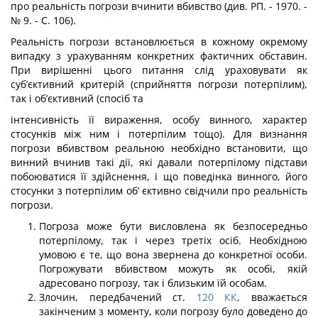
про реальність погрози вчинити вбивство (див. РП. - 1970. -
№ 9. - С. 106).
Реальність погрози встановлюється в кожному окремому
випадку з урахуванням конкретних фактичних обставин.
При вирішенні цього питання слід ураховувати як
суб’єктивний критерій (сприйняття погрози потерпілим),
так і об’єктивний (спосіб та
інтенсивність її вираження, особу винного, характер
стосунків між ним і потерпілим тощо). Для визнання
погрози вбивством реальною необхідно встановити, що
винний вчинив такі дії, які давали потерпілому підстави
побоюватися її здійснення, і що по­ведінка винного, його
стосунки з потерпілим об’ єктивно свідчили про реальність
погрози.
Погроза може бути висловлена як безпосередньо
потерпілому, так і через третіх осіб. Необхідною
умовою є те, що вона звернена до конкретної особи.
По­грожувати вбивством можуть як особі, якій
адресовано погрозу, так і близьким їй особам.
Злочин, передбачений ст.
120
КК
, вважається
закінченим з моменту, коли по­грозу було доведено до