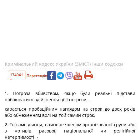
Кримінальний кодекс України (ЗМІСТ)
Інши кодекси
174041
Переглядів
1. Погроза вбивством, якщо були реальні підстави
побоюватися здійснення цієї погрози, -
карається пробаційним наглядом на строк до двох років
або обмеженням волі на той самий строк.
2. Те саме діяння, вчинене членом організованої групи або
з мотивів расової, національної чи релігійної
нетерпимості, -