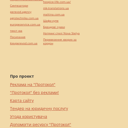
hospice-life.com.ua/
Синтезатори
mk-translations.ua
perevod.agency
maltina.com.ua
agrotechnika.com.ua
Шафи купе
europeservice.com.ua
Брендові сумки
текст юа
Натяжні стелі Nova Stelya
Посилання
Перевезення хворих за
kievperevod.com.ua
кордон
Про проект
Реклама на "Протокол"
"Протокол" без реклами!
Карта сайту
Тендер на юридичну послугу
Угода користувача
Допомогти ресурсу "Протокол"