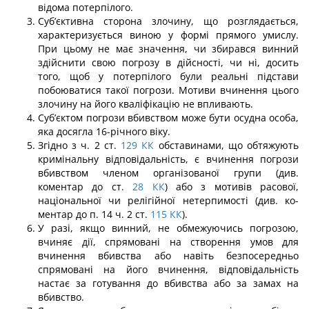
відома потерпілого.
Суб’єктивна сторона злочину, що розглядається,
характеризується виною у формі прямого умислу.
При цьому не має значення, чи збирався винний
здійснити свою погрозу в дійсності, чи ні, досить
того, щоб у потерпілого були реальні підстави
побоюватися такої погрози. Мотиви вчинення цього
злочину на його кваліфікацію не впливають.
Суб’єктом погрози вбивством може бути осудна особа,
яка досягла 16-річного віку.
Згідно з ч. 2 ст.
129
КК
обставинами, що обтяжують
кримінальну відпові­дальність, є вчинення погрози
вбивством членом організованої групи (див.
коментар до ст.
28
КК
) або з мотивів расової,
національної чи релігійної нетерпимості (див. ко­
ментар до п. 14 ч. 2 ст.
115
КК
).
У разі, якщо винний, не обмежуючись погрозою,
вчиняє дії, спрямовані на створення умов для
вчинення вбивства або навіть безпосередньо
спрямовані на його вчинення, відповідальність
настає за готування до вбивства або за замах на
вбивство.