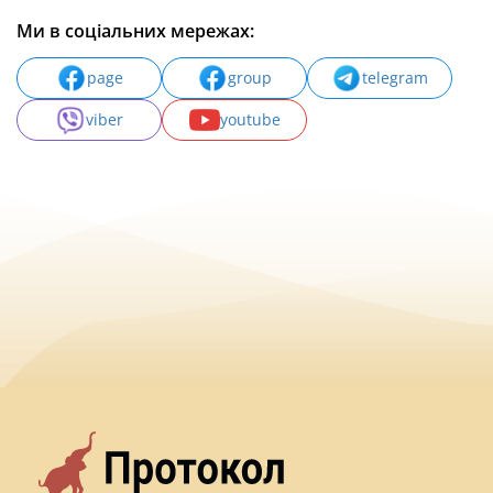
Ми в соціальних мережах:
page
group
telegram
viber
youtube