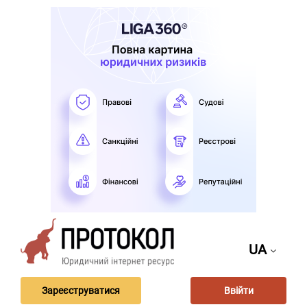
UA
Зареєструватися
Ввійти