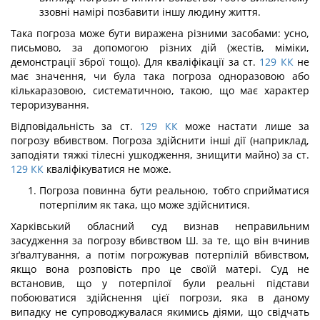
ззовні намірі позбавити іншу людину життя.
Така погроза може бути виражена різними засобами: усно,
письмово, за допомогою різних дій (жестів, міміки,
демонстрації зброї тощо). Для кваліфікації за ст.
129
КК
не
має значення, чи була така погроза одноразовою або
кількаразовою, систематичною, такою, що має характер
тероризування.
Відповідальність за ст.
129
КК
може настати лише за
погрозу вбивством. Погроза здійснити інші дії (наприклад,
заподіяти тяжкі тілесні ушкодження, знищити майно) за ст.
129
КК
кваліфікуватися не може.
Погроза повинна бути реальною, тобто сприйматися
потерпілим як така, що може здійснитися.
Харківський обласний суд визнав неправильним
засудження за погрозу вбивством Ш. за те, що він вчинив
зґвалтування, а потім погрожував потерпілій вбивством,
якщо вона розповість про це своїй матері. Суд не
встановив, що у потерпілої були реальні підстави
побоюватися здійснення цієї погрози, яка в даному
випадку не супроводжу­валася якимись діями, що свідчать