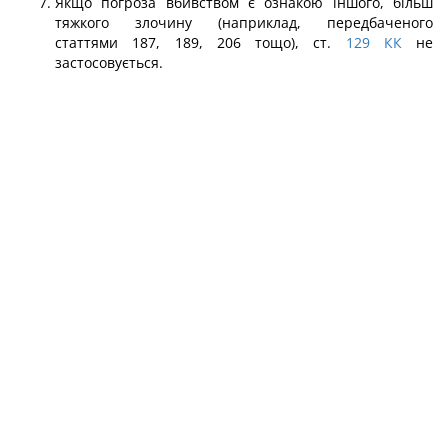
Якщо погроза вбивством є ознакою іншого, більш
тяжкого злочину (наприклад, передбаченого
статтями 187, 189, 206 тощо), ст.
129
КК
не
застосовується.