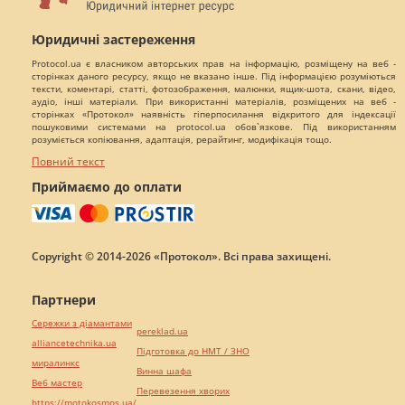
Юридичні застереження
Protocol.ua є власником авторських прав на інформацію, розміщену на веб -
сторінках даного ресурсу, якщо не вказано інше. Під інформацією розуміються
тексти, коментарі, статті, фотозображення, малюнки, ящик-шота, скани, відео,
аудіо, інші матеріали. При використанні матеріалів, розміщених на веб -
сторінках «Протокол» наявність гіперпосилання відкритого для індексації
пошуковими системами на protocol.ua обов`язкове. Під використанням
розуміється копіювання, адаптація, рерайтинг, модифікація тощо.
Повний текст
Приймаємо до оплати
Copyright © 2014-2026 «Протокол». Всі права захищені.
Партнери
Сережки з діамантами
pereklad.ua
alliancetechnika.ua
Підготовка до НМТ / ЗНО
миралинкс
Винна шафа
Веб мастер
Перевезення хворих
https://motokosmos.ua/