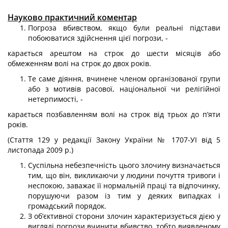
Науково практичний коментар
Погроза вбивством, якщо були реальні підстави
побоюватися здійснення цієї погрози, -
карається арештом на строк до шести місяців або
обмеженням волі на строк до двох років.
Те саме діяння, вчинене членом організованої групи
або з мотивів расової, національної чи релігійної
нетерпимості, -
карається позбавленням волі на строк від трьох до п’яти
років.
(Стаття 129 у редакції Закону України № 1707-УІ від 5
листопада 2009 р.)
Суспільна небезпечність цього злочину визначається
тим, що він, викликаючи у людини почуття тривоги і
неспокою, заважає її нормальній праці та відпочинку,
порушуючи разом із тим у деяких випадках і
громадський порядок.
З об’єктивної сторони злочин характеризується дією у
вигляді погрози вчини­ти вбивство, тобто виявленому