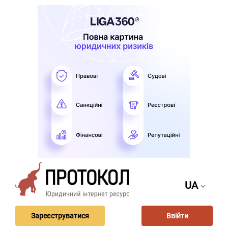
UA
Зареєструватися
Ввійти