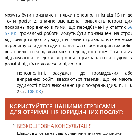
можуть бути призначені тільки неповнолітнім від 16-ти до
18-ти років; 2) значно зменшена тривалість (строк) цих
покарань порівняно з тими, що передбачені у стат­тях
56
57
КК
: громадські роботи можуть бути призначені на строк
від тридцяти до ста двадцяти годин і тривалість їх не може
перевищувати двох годин на день, а строк виправних робіт
встановлюється від двох місяців до одного року. При цьому
від­рахування в дохід держави призначається судом у
розмірі від п’яти до десяти від­сотків.
Неповнолітні, засуджені до громадських або
виправних робіт, вважаються такими, що не мають
судимості після виконання цих покарань (див. п. 1 ч.
2 ст.
108
КК
).
КОРИСТУЙТЕСЯ НАШИМИ СЕРВІСАМИ
ДЛЯ ОТРИМАННЯ ЮРИДИЧНИХ ПОСЛУГ:
БЕЗКОШТОВНА КОНСУЛЬТАЦІЯ
Швидку відповідь на Ваш юридичний питання допоможе