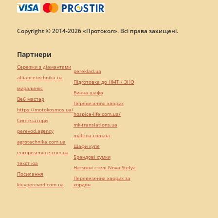
Copyright © 2014-2026 «Протокол». Всі права захищені.
Партнери
Сережки з діамантами
pereklad.ua
alliancetechnika.ua
Підготовка до НМТ / ЗНО
миралинкс
Винна шафа
Веб мастер
Перевезення хворих
https://motokosmos.ua/
hospice-life.com.ua/
Синтезатори
mk-translations.ua
perevod.agency
maltina.com.ua
agrotechnika.com.ua
Шафи купе
europeservice.com.ua
Брендові сумки
текст юа
Натяжні стелі Nova Stelya
Посилання
Перевезення хворих за
kievperevod.com.ua
кордон