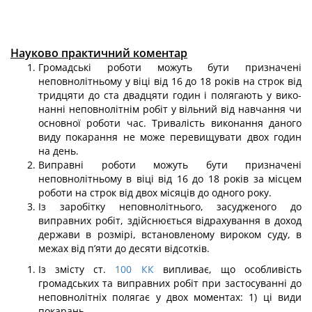
Науково практичний коментар
Громадські роботи можуть бути призначені
неповнолітньому у віці від 16 до 18 років на строк від
тридцяти до ста двадцяти годин і полягають у вико­
нанні неповнолітнім робіт у вільний від навчання чи
основної роботи час. Тривалість виконання даного
виду покарання не може перевищувати двох годин
на день.
Виправні роботи можуть бути призначені
неповнолітньому в віці від 16 до 18 років за місцем
роботи на строк від двох місяців до одного року.
Із заробітку неповнолітнього, засудженого до
виправних робіт, здійснюєть­ся відрахування в доход
держави в розмірі, встановленому вироком суду, в
межах від п’яти до десяти відсотків.
Із змісту ст.
100
КК
випливає, що особливість
громадських та виправних робіт при застосуванні до
неповнолітніх полягає у двох моментах: 1) ці види
покарань