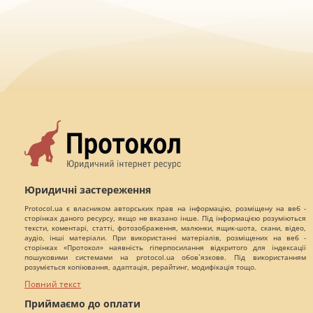
Юридичні застереження
Protocol.ua є власником авторських прав на інформацію, розміщену на веб -
сторінках даного ресурсу, якщо не вказано інше. Під інформацією розуміються
тексти, коментарі, статті, фотозображення, малюнки, ящик-шота, скани, відео,
аудіо, інші матеріали. При використанні матеріалів, розміщених на веб -
сторінках «Протокол» наявність гіперпосилання відкритого для індексації
пошуковими системами на protocol.ua обов`язкове. Під використанням
розуміється копіювання, адаптація, рерайтинг, модифікація тощо.
Повний текст
Приймаємо до оплати