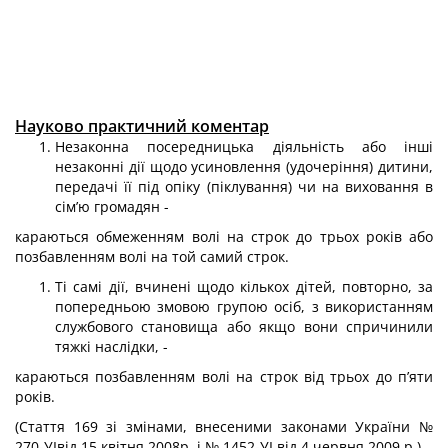
Науково практичний коментар
Незаконна посередницька діяльність або інші
незаконні дії щодо усинов­лення (удочеріння) дитини,
передачі її під опіку (піклування) чи на виховання в
сім’ю громадян -
караються обмеженням волі на строк до трьох років або
позбавленням волі на той самий строк.
Ті самі дії, вчинені щодо кількох дітей, повторно, за
попередньою змовою групою осіб, з використанням
службового становища або якщо вони спричини­ли
тяжкі наслідки, -
караються позбавленням волі на строк від трьох до п’яти
років.
(Стаття 169 зі змінами, внесеними законами України №
270-УІвід 15 квітня 2008р. і № 1452-УІ від 4 червня 2009 р.)