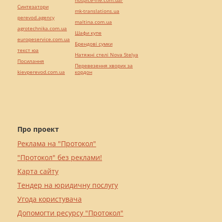
hospice-life.com.ua/
Синтезатори
mk-translations.ua
perevod.agency
maltina.com.ua
agrotechnika.com.ua
Шафи купе
europeservice.com.ua
Брендові сумки
текст юа
Натяжні стелі Nova Stelya
Посилання
Перевезення хворих за
kievperevod.com.ua
кордон
Про проект
Реклама на "Протокол"
"Протокол" без реклами!
Карта сайту
Тендер на юридичну послугу
Угода користувача
Допомогти ресурсу "Протокол"