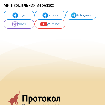
Ми в соціальних мережах:
page
group
telegram
viber
youtube