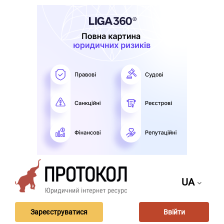
UA
Зареєструватися
Ввійти