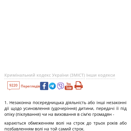
Кримінальний кодекс України (ЗМІСТ)
Інши кодекси
9220
Переглядів
1. Незаконна посередницька діяльність або інші незаконні
дії щодо усиновлення (удочеріння) дитини, передачі її під
опіку (піклування) чи на виховання в сім'ю громадян -
караються обмеженням волі на строк до трьох років або
позбавленням волі на той самий строк.