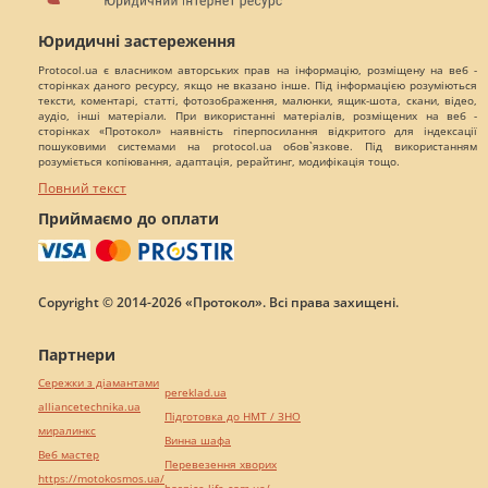
Юридичні застереження
Protocol.ua є власником авторських прав на інформацію, розміщену на веб -
сторінках даного ресурсу, якщо не вказано інше. Під інформацією розуміються
тексти, коментарі, статті, фотозображення, малюнки, ящик-шота, скани, відео,
аудіо, інші матеріали. При використанні матеріалів, розміщених на веб -
сторінках «Протокол» наявність гіперпосилання відкритого для індексації
пошуковими системами на protocol.ua обов`язкове. Під використанням
розуміється копіювання, адаптація, рерайтинг, модифікація тощо.
Повний текст
Приймаємо до оплати
Copyright © 2014-2026 «Протокол». Всі права захищені.
Партнери
Сережки з діамантами
pereklad.ua
alliancetechnika.ua
Підготовка до НМТ / ЗНО
миралинкс
Винна шафа
Веб мастер
Перевезення хворих
https://motokosmos.ua/