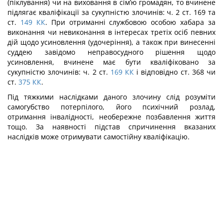
(піклування) чи на виховання в сім’ю громадян, то вчинене
підлягає кваліфікації за сукупністю злочинів: ч. 2 ст. 169 та
ст.
149
КК
. При отриманні службовою особою хабара за
виконання чи невиконан­ня в інтересах третіх осіб певних
дій щодо усиновлення (удочеріння), а також при винесенні
суддею завідомо неправосудного рішення щодо
усиновлення, вчинене має бути кваліфіковано за
сукупністю злочинів: ч. 2 ст.
169
КК
і відповідно ст. 368 чи
ст.
375
КК
.
Під тяжкими наслідками даного злочину слід розуміти
самогубство потерпілого, його психічний розлад,
отримання інвалідності, необережне позбавлення життя
тощо. За наявності підстав спричинення вказаних
наслідків може отримувати самостійну кваліфікацію.