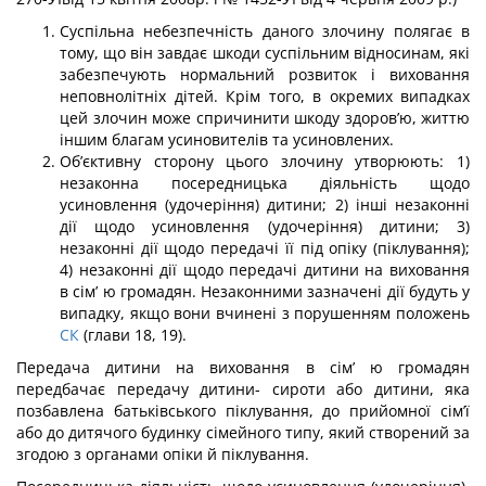
Суспільна небезпечність даного злочину полягає в
тому, що він завдає шкоди суспільним відносинам, які
забезпечують нормальний розвиток і виховання
неповно­літніх дітей. Крім того, в окремих випадках
цей злочин може спричинити шкоду здоров’ю, життю
іншим благам усиновителів та усиновлених.
Об’єктивну сторону цього злочину утворюють: 1)
незаконна посередницька ді­яльність щодо
усиновлення (удочеріння) дитини; 2) інші незаконні
дії щодо усиновлен­ня (удочеріння) дитини; 3)
незаконні дії щодо передачі її під опіку (піклування);
4) не­законні дії щодо передачі дитини на виховання
в сім’ ю громадян. Незаконними зазна­чені дії будуть у
випадку, якщо вони вчинені з порушенням положень
СК
(глави 18, 19).
Передача дитини на виховання в сім’ ю громадян
передбачає передачу дитини- сироти або дитини, яка
позбавлена батьківського піклування, до прийомної сім’ї
або до дитячого будинку сімейного типу, який створений за
згодою з органами опіки й піклування.