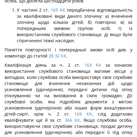
особа, що досягла шіст­надцяти років.
У частині 2 ст.
169
КК
передбачена відповідальність
за кваліфіковані види да­ного злочину: а) вчинення
злочину щодо кількох дітей; б) повторно; в) за
попередньою змовою групою осіб; г) із
використанням службового становища; д) якщо були
спри­чинені тяжкі наслідки.
Поняття повторності і попередньої змови осіб див. у
коментарі до статей
28
32
КК
.
Кваліфікація діянь за ч. 2 ст.
169
КК
за ознакою
використання службового стано­вища матиме місце у
випадках, коли службова особа використовує своє службове
становище для вчинення незаконних дій щодо
усиновлення (удочеріння), передачі дитини під опіку
(піклування) чи на виховання в сім’ю громадян. Дії
службової особи, яка підробляє документи з метою
усиновлення (удочеріння) або інших форм влашту­вання
дітей-сиріт, крім ч. 2 ст.
169
КК
, слід додатково
кваліфікувати ще й за ст.
366
КК
. Якщо службова особа,
використовуючи своє службове становище, продає дитину
для усиновлення (удочеріння), або передачі її під опіку