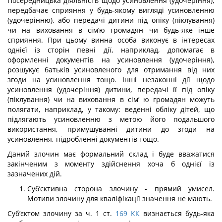
Посередницька діяльність щодо усиновлення (удочеріння),
передбачає сприяння у будь-якому вигляді усиновленню
(удочерінню), або передачі дитини під опіку (пі­клування)
чи на виховання в сім’ю громадян чи будь-яке інше
сприяння. При цьому винна особа виконує в інтересах
однієї із сторін певні дії, наприклад, допомагає в
оформленні документів на усиновлення (удочеріння),
розшукує батьків усиновле­ного для отримання від них
згоди на усиновлення тощо. Інші незаконні дії щодо
усиновлення (удочеріння) дитини, передачі її під опіку
(піклування) чи на виховання в сім’ ю громадян можуть
полягати, наприклад, у такому: веденні обліку дітей, що
підлягають усиновленню з метою його подальшого
використання, примушуванні дитини до згоди на
усиновлення, підробленні документів тощо.
Даний злочин має формальний склад і буде вважатися
закінченим з моменту здій­снення хоча б однієї із
зазначених дій.
Суб’єктивна сторона злочину - прямий умисел.
Мотиви злочину для кваліфі­кації значення не мають.
Суб’єктом злочину за ч. 1 ст.
169
КК
визнається будь-яка