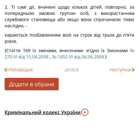
2. Ті самі дії, вчинені щодо кількох дітей, повторно, за
попередньою змовою групою осіб, з використанням
службового становища або якщо вони спричинили тяжкі
наслідки, -
караються позбавленням волі на строк від трьох до п'яти
років.
{Стаття 169 із змінами, внесеними згідно із Законами
№
270-VI від 15.04.2008
,
№ 1452-VI від 04.06.2009
}
Попередня
Наступна
207/575
Додати в обране
Кримінальний кодекс України