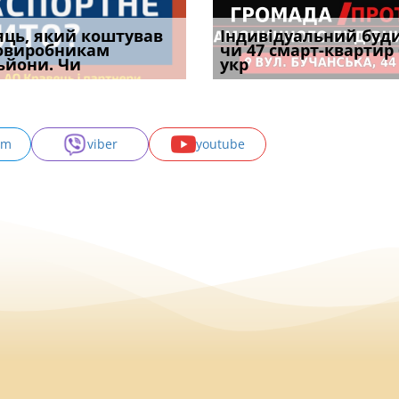
уд встановив для
яць, який коштував
Штраф ТЦК при зміні
Документи, на яких не
Огляд практики ВС від
Індивідуальний буд
Восьмий ААС фак
одування шкоди
овиробникам
місця проживання:
проставляється
Ростислава Кравця, що
чи 47 смарт-квартир
підтвердив, що 
с
ьйони. Чи
розбір судов
апостиль: пер
опублі
укр
може скас
am
viber
youtube