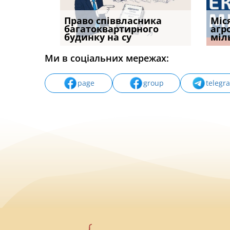
р, але
Право співвласника
ФУНДАМЕНТАЛЬНА
Якщо с
Міс
илася: як
багатоквартирного
ПРОБЛЕМА «СУДОВОЇ
відшк
агр
будинку на су
ПРАКТИКИ», АБО ПР
наявні
міл
Ми в соціальних мережах:
page
group
telegr