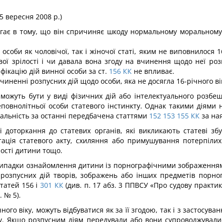
25 вересня 2008 р.)
ягає в тому, що він спричиняє шко­ду нормальному моральному
соби як чоловічої, так і жіночої статі, яким не виповнилося 1
вої зрілості і чи давала вона згоду на вчинен­ня щодо неї ро
іфікацію дій винної особи за ст.
156
КК
не впливає.
чиненні розпусних дій щодо особи, яка не досягла 16-річного ві
і можуть бути у виді фізичних дій або інтелектуального розбе
еповнолітньої особи статевого інстинкту. Однак такими діями 
ідальність за останні передбачена статтями
152
153
155
КК
за ная
 доторкання до статевих органів, які викликають статеві з
ітація статевого акту, схиляння або примушу­вання потерпіл
ності дитини тощо.
ипадки ознайомлення дитини із порнографічними зображеннями
розпусних дій творів, зображень або інших предметів порногр
татей 156 і
301
КК
(див. п. 17 абз. 3 ППВСУ «Про судову практи
 № 5).
чного віку, можуть відбуватися як за її згодою, так і з застосу
ру. Якщо розпусним діям передували або вони супроводжувал