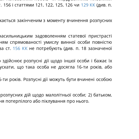
156 і статтями 121, 122, 125, 126 чи
129
КК
(див. п.
ажається закінченим з моменту вчинення розпусних
 насильницьким задоволенням статевої пристрасті
нням спрямованості умислу винної особи повністю
за ст.
156
КК
не потребують (див. п. 18 зазначеної
здійснює розпусні дії щодо іншої особи і бажає їх
скати, що така особа не досягла 16-ти років, або
16-ти років. Розпусні дії можуть бути вчинені особою
розпусних дій щодо малолітньої особи; 2) батьком,
ня потерпілого або піклування про нього.