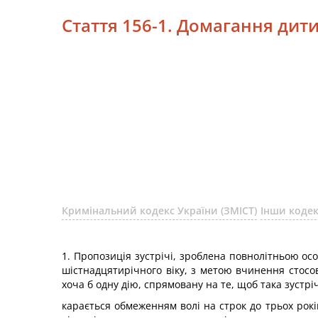
Стаття 156-1. Домагання дит
Кримінальний кодекс України (ЗМІСТ)
Інши коде
1. Пропозиція зустрічі, зроблена повнолітньою осо
шістнадцятирічного віку, з метою вчинення стосов
хоча б одну дію, спрямовану на те, щоб така зустріч
карається обмеженням волі на строк до трьох рок