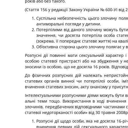
років або без такого.
(Стаття 156 у редакції Закону України № 600-УІ від 
Суспільна небезпечність цього злочину пол
анти­моральні погляди у дитини.
Потерпілими від даного злочину можуть бути о
зна­чення, чи досягла потерпіла особа стате
(зокрема, її попе­реднє статеве життя) на квал
Об’єктивна сторона цього злочину полягає у в
Розпусні дії повинні мати сексуальний характер 
особою статевої пристрасті або на збудження у н
зносини із особою, що не досягла 16 років. Відпов
До фізичних розпусних дій належать непристойні
статевих органів винної чи потерпілої особи, ім
вчинення статевих зносин, акту онанізму у присут
Інтелектуальними розпусними діями можуть бути в
альні теми тощо. Використання в ході вчинення 
злочинів, передбачених відповідними частинами с
статевої недоторканості особи» від 30 травня 2008р.
Розпусні дії щодо особи, яка не досягла 16-рі
вчинення певних дій сексуального характе