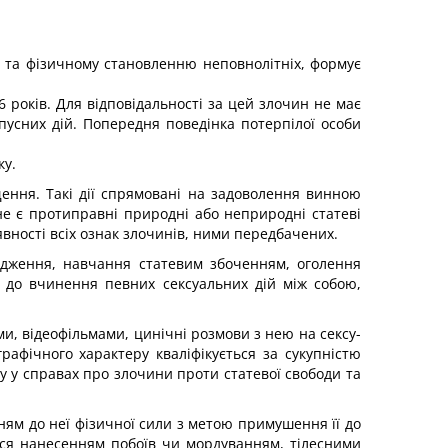
 та фізичному становленню неповнолітніх, формує
6 років. Для відповідальності за цей злочин не має
зпусних дій. Попередня поведінка потерпілої особи
ку.
щення. Такі дії спрямовані на задоволення винною
не є протиправні природні або неприродні статеві
вності всіх ознак злочинів, ними передбачених.
будження, навчання статевим збоченням, оголення
их до вчинення певних сексуальних дій між собою,
, відеофільмами, цинічні розмови з нею на сексу­
афічного характеру кваліфікується за сукупністю
ку у справах про злочини проти статевої свободи та
ванням до неї фізичної сили з метою примушення її до
ися нанесенням побоїв чи мордуванням, тілесними