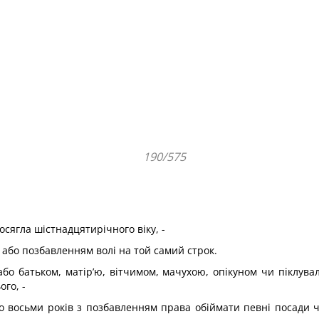
190/575
сягла шістнадцятирічного віку, -
 або позбавленням волі на той самий строк.
 або батьком, матір’ю, вітчимом, мачухою, опікуном чи піклув
го, -
до восьми років з позбав­ленням права обіймати певні посади 