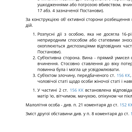
ушкоджен­нями або погрозою вбивством, вчинен
17 абз. 4 зазна­ченої Постанови).
За конструкцією об’ єктивної сторони розбещення
дій.
Розпусні дії з особою, яка не досягла 16-
неприродним способом або статевими зносин
охоплюються диспозиціями відповідних части
Постанови).
Суб’єктивна сторона. Вина - прямий умисел 
вчинення. Стосовно ставлення до віку потер
повинна була і могла це усвідомлювати.
Суб’єктом злочину, передбаченого ст.
156
КК
чоловічої статі щодо особи жіночої статі і нав
У частині 2 ст.
156
КК
встановлена відповідал
матір ’ю, вітчимом, мачухою, опікуном чи пік
Малолітня особа - див. п. 21 коментаря до ст.
152
К
Зміст другої обставини див. у п. 8 коментаря до ст.