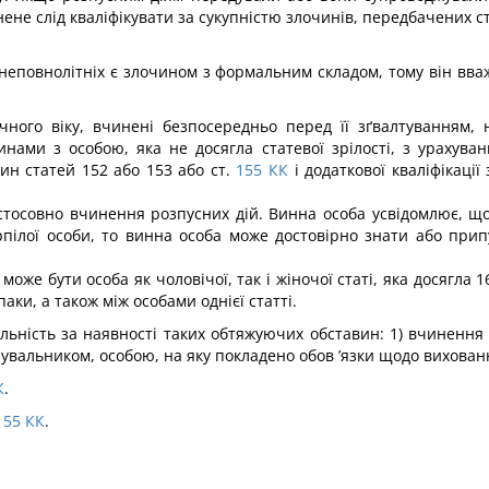
е слід кваліфікувати за сукупністю злочинів, передбачених ст. 
 неповнолітніх є злочином з фор­мальним складом, тому він вв
річного віку, вчинені безпосередньо перед її зґвалтуванням,
ами з особою, яка не досягла статевої зрілості, з ура­хува
н статей 152 або 153 або ст.
155
КК
і додаткової кваліфікації 
стосовно вчинення розпусних дій. Винна особа усвідомлює, що 
пілої особи, то винна особа може досто­вірно знати або припу
, може бути особа як чоловічої, так і жіночої статі, яка досягла 
паки, а також між особами однієї статті.
ьність за наявності таких обтя­жуючих обставин: 1) вчинення 
лувальником, особою, на яку покладено обов ’язки щодо вихован
К
.
155
КК
.