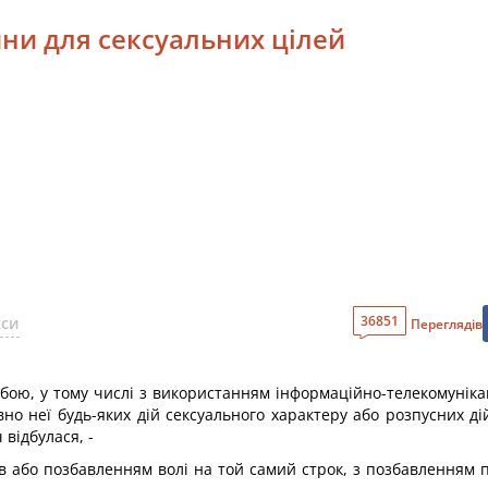
ини для сексуальних цілей
36851
кси
Переглядів
бою, у тому числі з використанням інформаційно-телекомунікац
но неї будь-яких дій сексуального характеру або розпусних дій
 відбулася, -
ів або позбавленням волі на той самий строк, з позбавленням