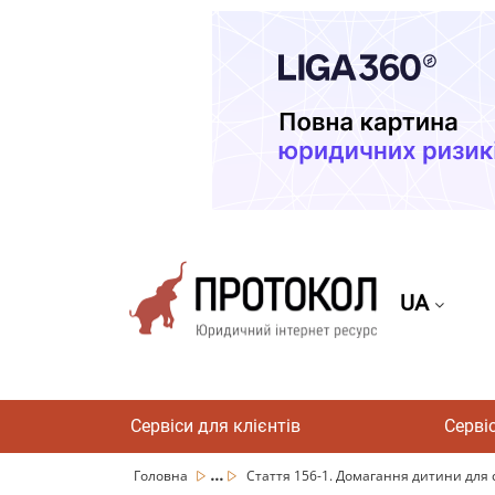
UA
Сервіси для клієнтів
Серві
...
Головна
Стаття 156-1. Домагання дитини для с