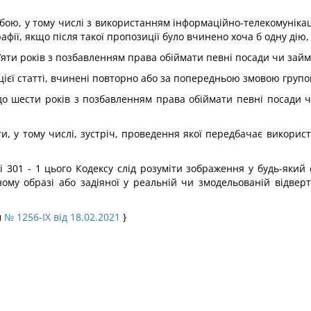
бою, у тому числі з використанням інформаційно-телекомунікац
фії, якщо після такої пропозиції було вчинено хоча б одну дію, 
п’яти років з позбавленням права обіймати певні посади чи займ
ієї статті, вчинені повторно або за попередньою змовою групою
до шести років з позбавленням права обіймати певні посади 
міти, у тому числі, зустріч, проведення якої передбачає викор
і 301 - 1 цього Кодексу слід розуміти зображення у будь-який
му образі або задіяної у реальній чи змодельованій відверт
м
№ 1256-IX від 18.02.2021
}