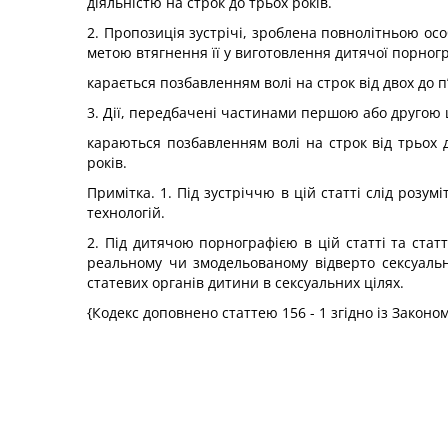
діяльністю на строк до трьох років.
2. Пропозиція зустрічі, зроблена повнолітньою осо
метою втягнення її у виготовлення дитячої порногра
карається позбавленням волі на строк від двох до 
3. Дії, передбачені частинами першою або другою ц
караються позбавленням волі на строк від трьох 
років.
Примітка. 1. Під зустріччю в цій статті слід розу
технологій.
2. Під дитячою порнографією в цій статті та статт
реальному чи змодельованому відверто сексуально
статевих органів дитини в сексуальних цілях.
{Кодекс доповнено статтею 156 - 1 згідно із Законо