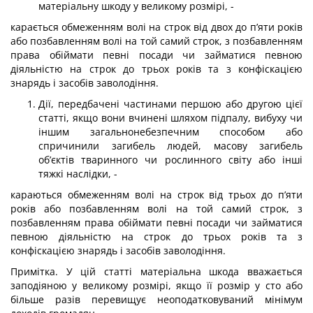
матеріальну шкоду у великому розмірі, -
карається обмеженням волі на строк від двох до п’яти років
або позбавленням волі на той самий строк, з позбавленням
права обіймати певні посади чи займатися певною
діяльністю на строк до трьох років та з конфіскацією
знарядь і засобів заволодіння.
Дії, передбачені частинами першою або другою цієї
статті, якщо вони вчинені шляхом підпалу, вибуху чи
іншим загальнонебезпечним способом або
спричинили загибель людей, масову загибель
об’єктів тваринного чи рослинного світу або інші
тяжкі наслідки, -
караються обмеженням волі на строк від трьох до п’яти
років або позбавленням волі на той самий строк, з
позбавленням права обіймати певні посади чи займатися
певною діяльністю на строк до трьох років та з
конфіскацією знарядь і засобів заволодіння.
Примітка. У цій статті матеріальна шкода вважається
заподіяною у вели­кому розмірі, якщо її розмір у сто або
більше разів перевищує неоподатковуваний мінімум