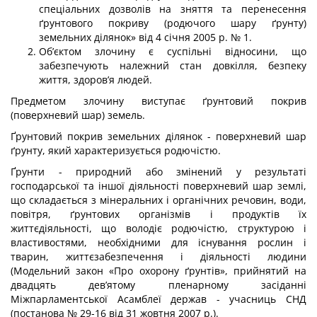
спеціальних дозволів на зняття та перенесення
ґрунтового покриву (родючого шару ґрунту)
земельних ділянок» від 4 січня 2005 р. № 1.
Об’єктом злочину є суспільні відносини, що
забезпечують належний стан довкілля, безпеку
життя, здоров’я людей.
Предметом злочину виступає ґрунтовий покрив
(поверхневий шар) земель.
Ґрунтовий покрив земельних ділянок - поверхневий шар
ґрунту, який харак­теризується родючістю.
Ґрунти - природний або змінений у результаті
господарської та іншої діяльності поверхневий шар землі,
що складається з мінеральних і органічних речовин, води,
повітря, ґрунтових організмів і продуктів їх
життєдіяльності, що володіє родючістю, структурою і
властивостями, необхідними для існування рослин і
тварин, життєзабезпечення і діяльності людини
(Модельний закон «Про охорону ґрунтів», прийнятий на
двадцять дев’ятому пленарному засіданні
Міжпарламентської Асамблеї держав - учасниць СНД
(постанова № 29-16 від 31 жовтня 2007 р.).