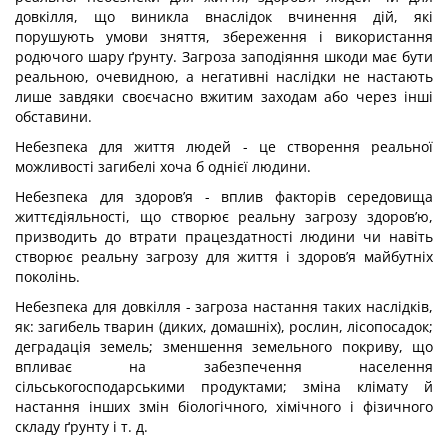
довкілля, що виникла внаслідок вчинення дій, які
порушують умови зняття, збереження і використання
родючого шару ґрунту. Загроза заподіяння шкоди має бути
реальною, очевидною, а негативні наслідки не настають
лише завдяки своєчасно вжитим заходам або через інші
обставини.
Небезпека для життя людей - це створення реальної
можливості загибелі хоча б однієї людини.
Небезпека для здоров’я - вплив факторів середовища
життєдіяльності, що створює реальну загрозу здоров’ю,
призводить до втрати працездатності людини чи навіть
створює реальну загрозу для життя і здоров’я майбутніх
поколінь.
Небезпека для довкілля - загроза настання таких наслідків,
як: загибель тварин (диких, домашніх), рослин, лісопосадок;
деградація земель; зменшення земельного покриву, що
впливає на забезпечення населення
сільськогосподарськими продуктами; зміна клімату й
настання інших змін біологічного, хімічного і фізичного
складу ґрунту і т. д.