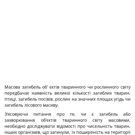
Масова загибель об’ єктів тваринного чи рослинного світу
передбачає наявність великої кількості загиблих тварин,
птиці, загибель посівів, рослин на значних площах угідь чи
загибель лісового масиву.
З’ясовуючи питання про те, чи є загибель або
захворювання об’єктів тваринного світу масовими,
необхідно досліджувати відомості про чисельність тварин,
інших організмів, що загинули, їх поширеність на території