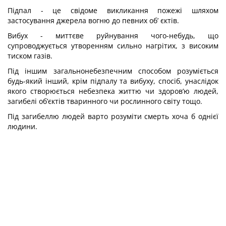
Підпал - це свідоме викликання пожежі шляхом
застосування джерела вогню до певних об’ єктів.
Вибух - миттєве руйнування чого-небудь, що
супроводжується утворенням сильно нагрітих, з високим
тиском газів.
Під іншим загальнонебезпечним способом розуміється
будь-який інший, крім підпалу та вибуху, спосіб, унаслідок
якого створюється небезпека життю чи здоров’ю людей,
загибелі об’єктів тваринного чи рослинного світу тощо.
Під загибеллю людей варто розуміти смерть хоча б однієї
людини.