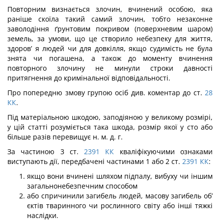
Повторним визнається злочин, вчинений особою, яка
раніше скоїла такий самий злочин, тобто незаконне
заволодіння ґрунтовим покривом (поверхневим шаром)
земель, за умови, що це створило небезпеку для життя,
здоров’ я людей чи для довкілля, якщо судимість не була
знята чи погашена, а також до моменту вчинення
повторного злочину не минули строки давності
притягнення до кримінальної відповідальності.
Про попередню змову групою осіб див. коментар до ст.
28
КК
.
Під матеріальною шкодою, заподіяною у великому розмірі,
у цій статті розуміється така шкода, розмір якої у сто або
більше разів перевищує н. м. д. г.
За частиною 3 ст.
2391
КК
кваліфікуючими ознаками
виступають дії, передбачені частинами 1 або 2 ст.
2391
КК
:
якщо вони вчинені шляхом підпалу, вибуху чи іншим
загальнонебезпечним способом
або спричинили загибель людей, масову загибель об’
єктів тваринного чи рослинного світу або інші тяжкі
наслідки.