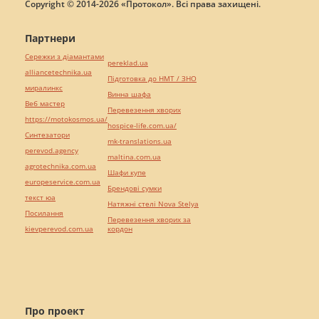
Copyright © 2014-2026 «Протокол». Всі права захищені.
Партнери
Сережки з діамантами
pereklad.ua
alliancetechnika.ua
Підготовка до НМТ / ЗНО
миралинкс
Винна шафа
Веб мастер
Перевезення хворих
https://motokosmos.ua/
hospice-life.com.ua/
Синтезатори
mk-translations.ua
perevod.agency
maltina.com.ua
agrotechnika.com.ua
Шафи купе
europeservice.com.ua
Брендові сумки
текст юа
Натяжні стелі Nova Stelya
Посилання
Перевезення хворих за
kievperevod.com.ua
кордон
Про проект