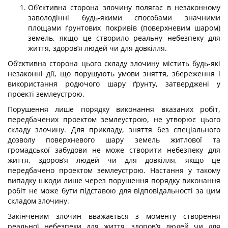
Об’єктивна сторона злочину полягає в незаконному
заволодінні будь-якими способами значними
площами ґрунтових покривів (поверхневим шаром)
земель, якщо це створило реальну небезпеку для
життя, здоров’я людей чи для довкілля.
Об’єктивна сторона цього складу злочину містить будь-які
незаконні дії, що порушують умови зняття, збереження і
використання родючого шару ґрунту, затверджені у
проекті землеустрою.
Порушення лише порядку виконання вказаних робіт,
передбачених проектом землеустрою, не утворює цього
складу злочину. Для прикладу, зняття без спеціального
дозволу поверхневого шару земель житлової та
громадської забудови не може створити небезпеку для
життя, здоров’я людей чи для довкілля, якщо це
передбачено проектом землеустрою. Настання у такому
випадку шкоди лише через порушення порядку виконання
робіт не може бути підставою для відповідальності за цим
складом злочину.
Закінченим злочин вважається з моменту створення
реальної небезпеки для життя, здоров’я людей чи для