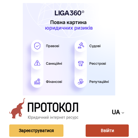
UA
Зареєструватися
Ввійти