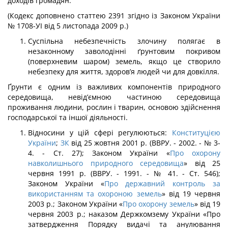
доходів громадян.
(Кодекс доповнено статтею 2391 згідно із Законом України
№ 1708-УІ від 5 листопада 2009 р.)
Суспільна небезпечність злочину полягає в
незаконному заволодінні ґрунтовим покривом
(поверхневим шаром) земель, якщо це створило
небезпеку для життя, здоров’я людей чи для довкілля.
Ґрунти є одним із важливих компонентів природного
середовища, невід’ємною частиною середовища
проживання людини, рослин і тварин, основою здійснення
господарської та іншої діяльності.
Відносини у цій сфері регулюються:
Конституцією
України
;
ЗК
від 25 жовтня 2001 р. (ВВРУ. - 2002. - № 3-
4. - Ст. 27); Законом України «
Про охорону
навколишнього природного середовища
» від 25
червня 1991 р. (ВВРУ. - 1991. - № 41. - Ст. 546);
Законом України «
Про державний контроль за
використанням та охороною земель
» від 19 червня
2003 р.; Законом України «
Про охорону земель
» від 19
червня 2003 р.; наказом Держкомзему України «Про
затвердження Порядку видачі та анулювання