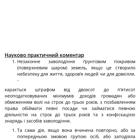
Науково практичний коментар
Незаконне заволодіння ґрунтовим покривом
(поверхневим шаром) земель, якщо це створило
небезпеку для життя, здоров’я людей чи для довкілля,
-
карається штрафом від двохсот до п’ятисот
неоподатковуваних мінімумів доходів громадян або
обмеженням волі на строк до трьох років, з позбавленням
права обіймати певні посади чи займатися певною
діяльністю на строк до трьох років та з конфіскацією
знарядь і засобів заволодіння.
Та сама дія, якщо вона вчинена повторно, або за
попередньою змовою групою осіб, або заподіяла