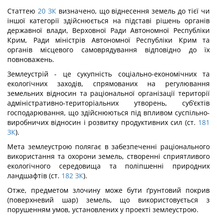
Статтею
20
ЗК
визначено, що віднесення земель до тієї чи
іншої категорії здійснюється на підставі рішень органів
державної влади, Верховної Ради Автономної Республіки
Крим, Ради міністрів Автономної Республіки Крим та
органів місцевого самоврядування відповідно до їх
повноважень.
Землеустрій - це сукупність соціально-економічних та
екологічних заходів, спрямованих на регулювання
земельних відносин та раціональної організації території
адміністративно-територіальних утворень, суб’єктів
господарювання, що здійснюються під впливом суспільно-
виробничих відносин і розвитку продуктивних сил (ст.
181
ЗК
).
Мета землеустрою полягає в забезпеченні раціонального
використання та охорони земель, створенні сприятливого
екологічного середовища та поліпшенні природних
ландшафтів (ст.
182
ЗК
).
Отже, предметом злочину може бути ґрунтовий покрив
(поверхневий шар) земель, що використовується з
порушенням умов, установлених у проекті землеустрою.