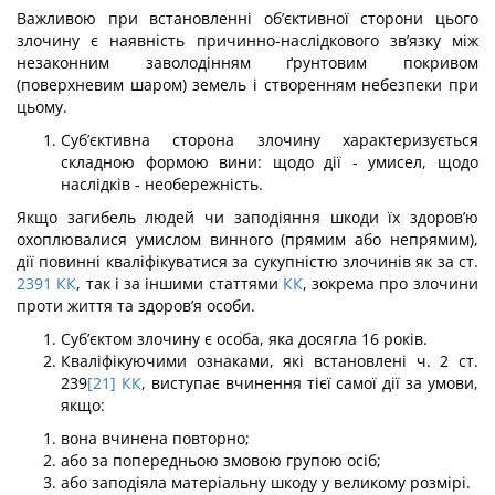
Важливою при встановленні об’єктивної сторони цього
злочину є наявність причинно-наслідкового зв’язку між
незаконним заволодінням ґрунтовим покривом
(поверхневим шаром) земель і створенням небезпеки при
цьому.
Суб’єктивна сторона злочину характеризується
складною формою вини: щодо дії - умисел, щодо
наслідків - необережність.
Якщо загибель людей чи заподіяння шкоди їх здоров’ю
охоплювалися умислом винного (прямим або непрямим),
дії повинні кваліфікуватися за сукупністю злочинів як за ст.
2391
КК
, так і за іншими статтями
КК
, зокрема про злочини
проти життя та здоров’я особи.
Суб’єктом злочину є особа, яка досягла 16 років.
Кваліфікуючими ознаками, які встановлені ч. 2 ст.
239
[21]
КК
, виступає вчинення тієї самої дії за умови,
якщо:
вона вчинена повторно;
або за попередньою змовою групою осіб;
або заподіяла матеріальну шкоду у великому розмірі.