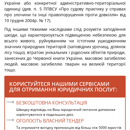
України або конкретної адміністративно-територіальної
одиниці (див. п. 5 ППВСУ «Про судову практику у справах
про злочини та інші правопорушення проти довкілля» від
10 грудня 2004р. № 17).
Під іншими тяжкими наслідками слід розуміти заподіяння
шкоди, що харак­теризується підвищеною небезпекою для
всього живого, руйнуванням чи істотним ушкодженням
значних природних територій (заповідних урочищ, ділянок
лісу тощо), втратою унікальних і рідкісних об’єктів природи,
занесених до Червоної книги України, масовою загибеллю
людей, масовою загибеллю тварин на великій території
тощо.
КОРИСТУЙТЕСЯ НАШИМИ СЕРВІСАМИ
ДЛЯ ОТРИМАННЯ ЮРИДИЧНИХ ПОСЛУГ:
БЕЗКОШТОВНА КОНСУЛЬТАЦІЯ
Швидку відповідь на Ваш юридичний питання допоможе
зорієнтуватися в подальших діях.
ОГОЛОСІТЬ ВЛАСНИЙ ТЕНДЕР
Та отримаєте вигідну пропозицію від більш ніж 5000 юристів