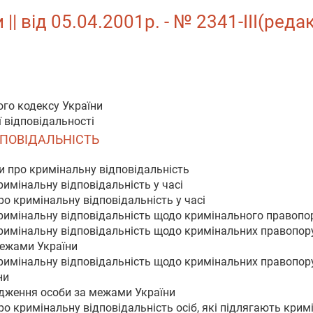
| від 05.04.2001р. - № 2341-III(реда
ого кодексу України
ї відповідальності
ІДПОВІДАЛЬНІСТЬ
и про кримінальну відповідальність
римінальну відповідальність у часі
ро кримінальну відповідальність у часі
кримінальну відповідальність щодо кримінального правопор
 кримінальну відповідальність щодо кримінальних правопо
межами України
 кримінальну відповідальність щодо кримінальних правопо
ни
удження особи за межами України
ро кримінальну відповідальність осіб, які підлягають кри