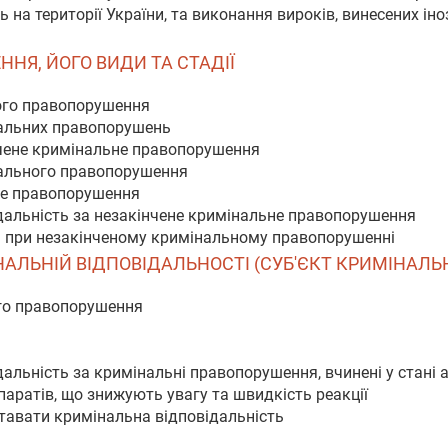
ь на території України, та виконання вироків, винесених
ННЯ, ЙОГО ВИДИ ТА СТАДІЇ
ого правопорушення
нальних правопорушень
нчене кримінальне правопорушення
нального правопорушення
не правопорушення
ідальність за незакінчене кримінальне правопорушення
а при незакінченому кримінальному правопорушенні
МІНАЛЬНІЙ ВІДПОВІДАЛЬНОСТІ (СУБ'ЄКТ КРИМІНА
ого правопорушення
дальність за кримінальні правопорушення, вчинені у стані 
паратів, що знижують увагу та швидкість реакції
аставати кримінальна відповідальність