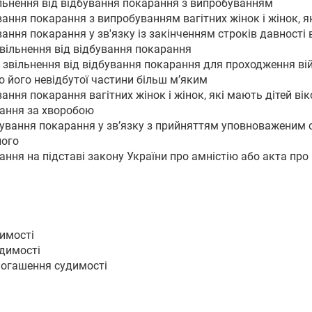
ільнення від відбування покарання з випробуванням
вання покарання з випробуванням вагітних жінок і жінок, я
ування покарання у зв'язку із закінченням строків давност
вільнення від відбування покарання
 звільнення від відбування покарання для проходження ві
о його невідбутої частини більш м’яким
вання покарання вагітних жінок і жінок, які мають дітей ві
рання за хворобою
дбування покарання у зв’язку з прийняттям уповноваженим
ного
рання на підставі закону України про амністію або акта пр
димості
удимості
погашення судимості