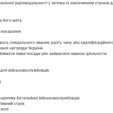
нальної відповідальності у зв'язку із закінченням строків 
а його мета
і покарання
ого, спеціального звання, рангу, чину або кваліфікаційног
вної нагороди України
обіймати певні посади або займатися певною діяльністю
 для військовослужбовців
д
інарному батальйоні військовослужбовців
 певний строк
 волі