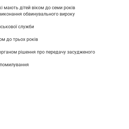
кі мають дітей віком до семи років
і виконання обвинувального вироку
йськової служби
ком до трьох років
 органом рішення про передачу засудженого
о помилування