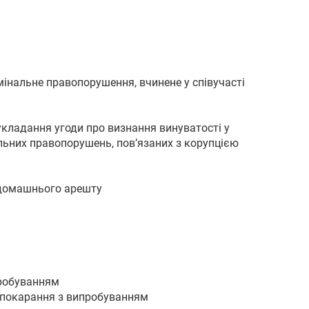
інальне правопорушення, вчинене у співучасті
укладання угоди про визнання винуватості у
ьних правопорушень, пов’язаних з корупцією
 домашнього арешту
пробуванням
о покарання з випробуванням