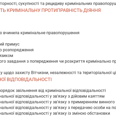
вторності, сукупності та рецидиву кримінальних правопору
АЮТЬ КРИМІНАЛЬНУ ПРОТИПРАВНІСТЬ ДІЯННЯ
що вчинила кримінальне правопорушення
ний примус
бо розпорядження
ризиком
ого завдання з попередження чи розкриття кримінально про
у щодо захисту Вітчизни, незалежності та територіальної ці
НОЇ ВІДПОВІДАЛЬНОСТІ
порядок звільнення від кримінальної відповідальності
нальної відповідальності у зв'язку з дійовим каяттям
інальної відповідальності у зв'язку з примиренням винного
нальної відповідальності у зв'язку з передачею особи на п
нальної відповідальності у зв'язку із зміною обстановки