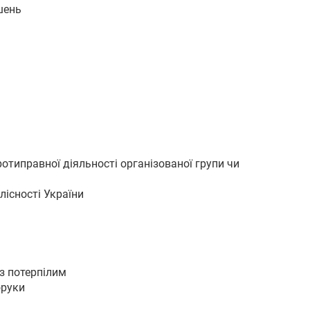
шень
типравної діяльності організованої групи чи
лісності України
 з потерпілим
оруки