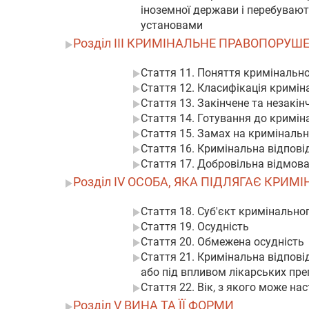
іноземної держави і перебувают
установами
Розділ III КРИМІНАЛЬНЕ ПРАВОПОРУШЕ
Стаття 11. Поняття кримінальн
Стаття 12. Класифікація кримі
Стаття 13. Закінчене та незакі
Стаття 14. Готування до кримі
Стаття 15. Замах на криміналь
Стаття 16. Кримінальна відпов
Стаття 17. Добровільна відмов
Розділ IV ОСОБА, ЯКА ПІДЛЯГАЄ КРИ
Стаття 18. Суб'єкт кримінальн
Стаття 19. Осудність
Стаття 20. Обмежена осудність
Стаття 21. Кримінальна відпові
або під впливом лікарських пре
Стаття 22. Вік, з якого може н
Розділ V ВИНА ТА ЇЇ ФОРМИ