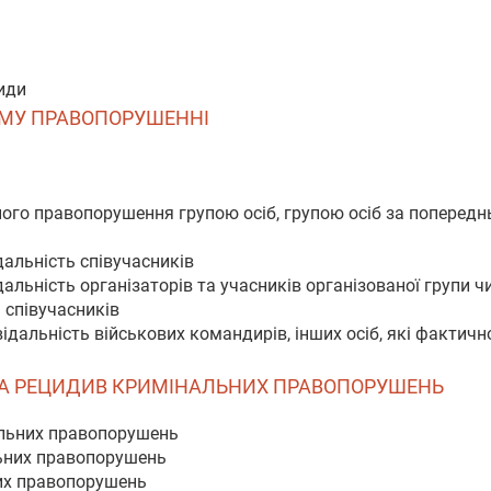
види
НОМУ ПРАВОПОРУШЕННІ
ного правопорушення групою осіб, групою осіб за поперед
дальність співучасників
альність організаторів та учасників організованої групи чи
 співучасників
ідальність військових командирів, інших осіб, які фактичн
ТЬ ТА РЕЦИДИВ КРИМІНАЛЬНИХ ПРАВОПОРУШЕНЬ
альних правопорушень
льних правопорушень
их правопорушень