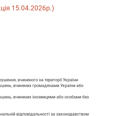
кція 15.04.2026р.)
ушення, вчиненого на території України
рушень, вчинених громадянами України або
рушень, вчинених іноземцями або особами без
мінальній відповідальності за законодавством