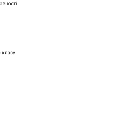
давності
о класу