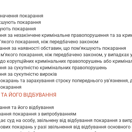
изначення покарання
'якшують покарання
жують покарання
ня за незакінчене кримінальне правопорушення та за крим
м'якого покарання, ніж передбачено законом
рання за наявності обставин, що пом'якшують покарання
 м’якого покарання, ніж передбачено законом, у випадках 
о корупційних кримінальних правопорушень або кримінал
ння за сукупністю кримінальних правопорушень
ня за сукупністю вироків
покарань та зарахування строку попереднього ув'язнення,
покарання
Я ТА ЙОГО ВІДБУВАННЯ
рання та його відбування
ування покарання з випробуванням
дає суд на особу, звільнену від відбування покарання з ви
ових покарань у разі звільнення від відбування основног