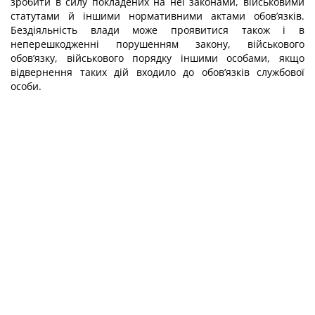
зробити в силу покладених на неї законами, військовими
статутами й іншими нормативними актами обов’язків.
Бездіяльність влади може про­явитися також і в
неперешкодженні порушенням закону, військового
обов’язку, вій­ськового порядку іншими особами, якщо
відвернення таких дій входило до обов’язків службової
особи.