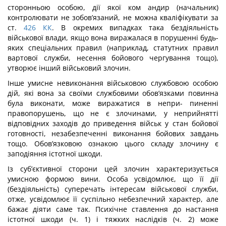
сторонньою особою, дії якої ком андир (начальник)
контролювати не зобов’язаний, не можна кваліфікувати за
ст.
426
КК
. В окремих випадках така бездіяльність
військової влади, якщо вона виражалася в порушенні будь-
яких спеціальних правил (наприклад, статутних правил
вартової служби, несення бойового чергування тощо),
утворює інший військовий злочин.
Інше умисне невиконання військовою службовою особою
дій, які вона за своїми службовими обов’язками повинна
була виконати, може виражатися в непри- пиненні
правопорушень, що не є злочинами, у неприйнятті
відповідних заходів до приведення військ у стан бойової
готовності, незабезпеченні виконання бойових завдань
тощо. Обов’язковою ознакою цього складу злочину є
заподіяння істотної шкоди.
Із суб’єктивної сторони цей злочин характеризується
умисною формою вини. Особа усвідомлює, що її дії
(бездіяльність) суперечать інтересам військової служби,
отже, усвідомлює її суспільно небезпечний характер, але
бажає діяти саме так. Пси­хічне ставлення до настання
істотної шкоди (ч. 1) і тяжких наслідків (ч. 2) може