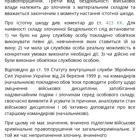
правопорушення. Третій вид бездіяльності військової
влади належить до злочинів з матеріальним складом та
вважається закінченим з моменту настання істотної шкоди.
Про істотну шкоду див. коментар до ст.
423
КК
. Для
наявності складу злочинної бездіяльності слід встановити:
1) чи було на дану службову особу покладено обов’язок
виконувати певні дії, невчинення яких ставиться їй за
вину; 2) чи мала ця службова особа реальну можливість в
конкретних умовах виконати необхідні дії; 3) чи дійсно не
були виконані обов’язки службовою особою.
Відповідно до ст. 59 Статуту внутрішньої служби Збройних
Сил України України від 24 березня 1999 р. на командирів
(начальників) покладено обов ’язок про­водити роботу щодо
зміцнення військової дисципліни, запобігання
надзвичайним подіям і злочинам серед особового складу,
своєчасно виявляти й усувати їх причини, аналізувати стан
військової дисципліни і об ’єктивно доповідати про все
старшому командирові (начальникові).
При цьому не має значення, вчинено підлеглим військове
кримінальне правопо­рушення чи загальнокримінальне. У
той же час неприпинення злочину, вчиненого