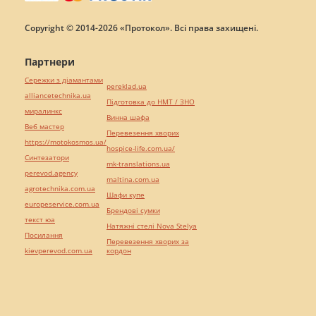
Copyright © 2014-2026 «Протокол». Всі права захищені.
Партнери
Сережки з діамантами
pereklad.ua
alliancetechnika.ua
Підготовка до НМТ / ЗНО
миралинкс
Винна шафа
Веб мастер
Перевезення хворих
https://motokosmos.ua/
hospice-life.com.ua/
Синтезатори
mk-translations.ua
perevod.agency
maltina.com.ua
agrotechnika.com.ua
Шафи купе
europeservice.com.ua
Брендові сумки
текст юа
Натяжні стелі Nova Stelya
Посилання
Перевезення хворих за
kievperevod.com.ua
кордон