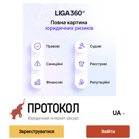
UA
Зареєструватися
Ввійти