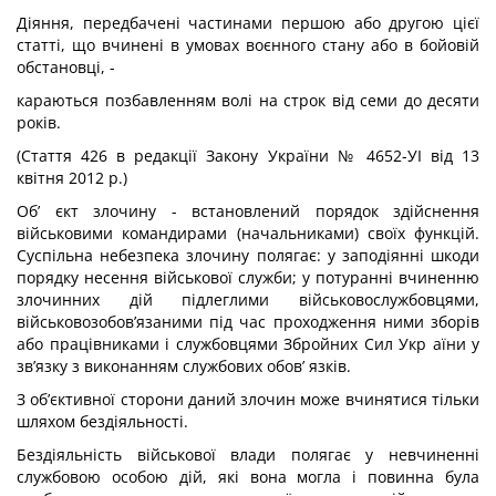
Діяння, передбачені частинами першою або другою цієї
статті, що вчинені в умовах воєнного стану або в бойовій
обстановці, -
караються позбавленням волі на строк від семи до десяти
років.
(Стаття 426 в редакції Закону України № 4652-УІ від 13
квітня 2012 р.)
Об’ єкт злочину - встановлений порядок здійснення
військовими командирами (начальниками) своїх функцій.
Суспільна небезпека злочину полягає: у заподіянні шкоди
порядку несення військової служби; у потуранні вчиненню
злочинних дій під­леглими військовослужбовцями,
військовозобов’язаними під час проходження ними зборів
або працівниками і службовцями Збройних Сил Укр аїни у
зв’язку з виконанням службових обов’ язків.
З об’єктивної сторони даний злочин може вчинятися тільки
шляхом бездіяль­ності.
Бездіяльність військової влади полягає у невчиненні
службовою особою дій, які вона могла і повинна була