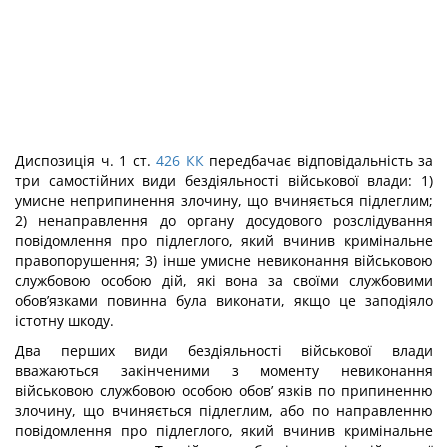
Диспозиція ч. 1 ст.
426
КК
передбачає відповідальність за
три самостійних види бездіяльності військової влади: 1)
умисне неприпинення злочину, що вчиняється під­леглим;
2) ненаправлення до органу досудового розслідування
повідомлення про підлеглого, який вчинив кримінальне
правопорушення; 3) інше умисне невиконання військовою
службовою особою дій, які вона за своїми службовими
обов’язками повинна була виконати, якщо це заподіяло
істотну шкоду.
Два перших види бездіяльності військової влади
вважаються закінченими з мо­менту невиконання
військовою службовою особою обов’ язків по припиненню
зло­чину, що вчиняється підлеглим, або по направленню
повідомлення про підлеглого, який вчинив кримінальне