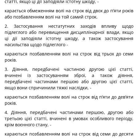
статті, якщо ці дії заподіяли істотну шкоду, -
карається обмеженням волі на строк від двох до п’яти років
або позбавленням волі на той самий строк.
2. Застосування нестатутних заходів впливу щодо
підлеглого або перевищення дисциплінарної влади, якщо
ці дії заподіяли істотну шкоду, а також застосування
насильства щодо підлеглого -
караються позбавленням волі на строк від трьох до семи
років.
3. Діяння, передбачені частиною другою цієї статті,
вчинені із застосуванням зброї, а також діяння,
передбачені частинами першою або другою цієї статті,
якщо вони спричинили тяжкі наслідки, -
караються позбавленням волі на строк від п’яти до дев’яти
років.
4. Діяння, передбачені частинами першою, другою або
третьою цієї статті, вчинені в умовах особливого періоду,
крім воєнного стану, -
караються позбавленням волі на строк від семи до десяти