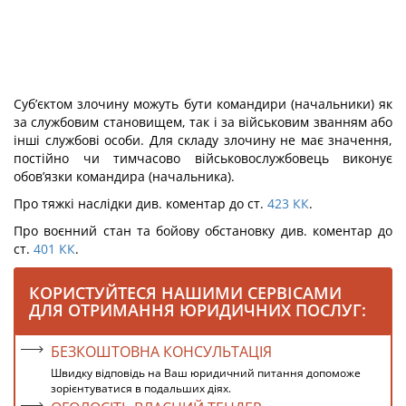
Суб’єктом злочину можуть бути командири (начальники) як
за службовим становищем, так і за військовим званням або
інші службові особи. Для складу зло­чину не має значення,
постійно чи тимчасово військовослужбовець виконує
обов’язки командира (начальника).
Про тяжкі наслідки див. коментар до ст.
423
КК
.
Про воєнний стан та бойову обстановку див. коментар до
ст.
401
КК
.
КОРИСТУЙТЕСЯ НАШИМИ СЕРВІСАМИ
ДЛЯ ОТРИМАННЯ ЮРИДИЧНИХ ПОСЛУГ:
БЕЗКОШТОВНА КОНСУЛЬТАЦІЯ
Швидку відповідь на Ваш юридичний питання допоможе
зорієнтуватися в подальших діях.