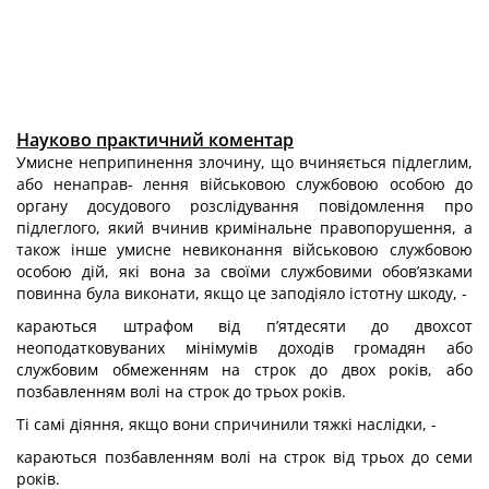
Науково практичний коментар
Умисне неприпинення злочину, що вчиняється підлеглим,
або ненаправ- лення військовою службовою особою до
органу досудового розслідування по­відомлення про
підлеглого, який вчинив кримінальне правопорушення, а
також інше умисне невиконання військовою службовою
особою дій, які вона за своїми службовими обов’язками
повинна була виконати, якщо це заподіяло істотну шкоду, -
караються штрафом від п’ятдесяти до двохсот
неоподатковуваних мінімумів доходів громадян або
службовим обмеженням на строк до двох років, або
позбавленням волі на строк до трьох років.
Ті самі діяння, якщо вони спричинили тяжкі наслідки, -
караються позбавленням волі на строк від трьох до семи
років.