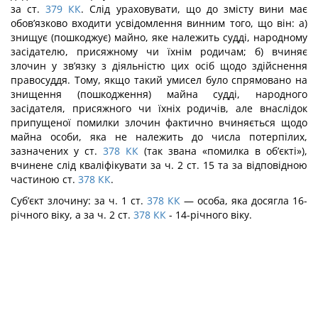
за ст.
379
КК
. Слід ураховувати, що до змісту вини має
обов’язково входити усвідомлення винним того, що він: а)
знищує (пошкоджує) майно, яке належить судді, народному
засідателю, присяжному чи їхнім родичам; б) вчиняє
злочин у зв’язку з діяльністю цих осіб щодо здійснення
правосуддя. Тому, якщо такий умисел було спрямовано на
знищення (пошко­дження) майна судді, народного
засідателя, присяжного чи їхніх родичів, але внаслідок
припущеної помилки злочин фактично вчиняється щодо
майна особи, яка не належить до числа потерпілих,
зазначених у ст.
378
КК
(так звана «помилка в об’єкті»),
вчинене слід кваліфікувати за ч. 2 ст. 15 та за відповідною
частиною ст.
378
КК
.
Суб’єкт злочину: за ч. 1 ст.
378
КК
— особа, яка досягла 16-
річного віку, а за ч. 2 ст.
378
КК
- 14-річного віку.