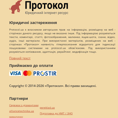
Юридичні застереження
Protocol.ua є власником авторських прав на інформацію, розміщену на веб -
сторінках даного ресурсу, якщо не вказано інше. Під інформацією розуміються
тексти, коментарі, статті, фотозображення, малюнки, ящик-шота, скани, відео,
аудіо, інші матеріали. При використанні матеріалів, розміщених на веб -
сторінках «Протокол» наявність гіперпосилання відкритого для індексації
пошуковими системами на protocol.ua обов`язкове. Під використанням
розуміється копіювання, адаптація, рерайтинг, модифікація тощо.
Повний текст
Приймаємо до оплати
Copyright © 2014-2026 «Протокол». Всі права захищені.
Партнери
Сережки з діамантами
pereklad.ua
alliancetechnika.ua
Підготовка до НМТ / ЗНО
миралинкс