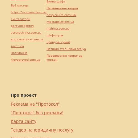
Винна шафа
Веб мастер
Перевезення хворих
https://motokosmos.ua/
hospice-life.com.ua/
Синтезатори
mk-translations.ua
perevod.agency
maltina.com.ua
agrotechnika.com.ua
Шафи купе
europeservice.com.ua
Брендові сумки
текст юа
Натяжні стелі Nova Stelya
Посилання
Перевезення хворих за
kievperevod.com.ua
кордон
Про проект
Реклама на "Протокол"
"Протокол" без реклами!
Карта сайту
Тендер на юридичну послугу