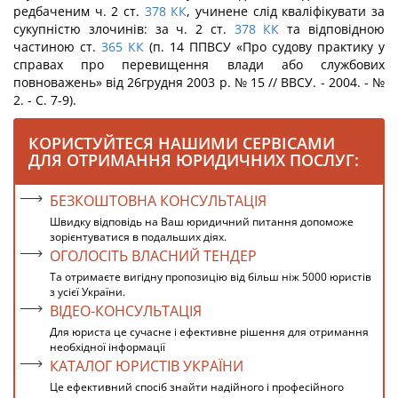
редбаченим ч. 2 ст.
378
КК
, учинене слід кваліфікувати за
сукупністю злочинів: за ч. 2 ст.
378
КК
та відповідною
частиною ст.
365
КК
(п. 14 ППВСУ «Про судову практику у
справах про перевищення влади або службових
повноважень» від 26грудня 2003 р. № 15 // ВВСУ. - 2004. - №
2. - С. 7-9).
КОРИСТУЙТЕСЯ НАШИМИ СЕРВІСАМИ
ДЛЯ ОТРИМАННЯ ЮРИДИЧНИХ ПОСЛУГ:
БЕЗКОШТОВНА КОНСУЛЬТАЦІЯ
Швидку відповідь на Ваш юридичний питання допоможе
зорієнтуватися в подальших діях.
ОГОЛОСІТЬ ВЛАСНИЙ ТЕНДЕР
Та отримаєте вигідну пропозицію від більш ніж 5000 юристів
з усієї України.
ВІДЕО-КОНСУЛЬТАЦІЯ
Для юриста це сучасне і ефективне рішення для отримання
необхідної інформації
КАТАЛОГ ЮРИСТІВ УКРАЇНИ
Це ефективний спосіб знайти надійного і професійного