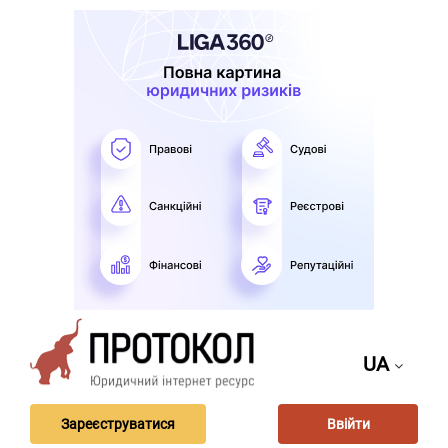
UA
Зареєструватися
Ввійти