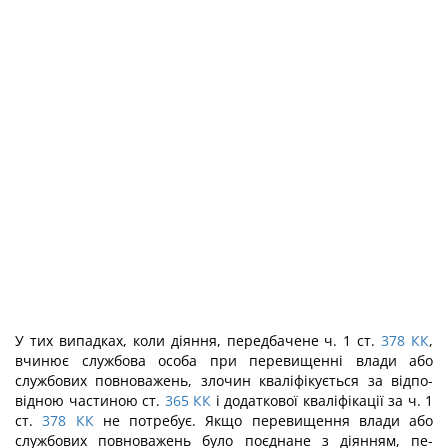
У тих випадках, коли діяння, передбачене ч. 1 ст.
378
КК
,
вчинює службова особа при перевищенні влади або
службових повноважень, злочин кваліфікується за відпо­
відною частиною ст.
365
КК
і додаткової кваліфікації за ч. 1
ст.
378
КК
не потребує. Якщо перевищення влади або
службових повноважень було поєднане з діянням, пе­