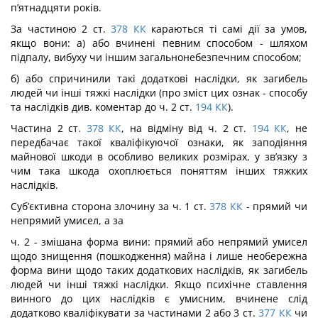
п’ятнадцяти років.
За частиною 2 ст.
378
КК
караються ті самі дії за умов,
якщо вони: а) або вчинені певним способом - шляхом
підпалу, вибуху чи іншим загальнонебезпечним способом;
б) або спричинили такі додаткові наслідки, як загибель
людей чи інші тяжкі наслідки (про зміст цих ознак - способу
та наслідків див. коментар до ч. 2 ст.
194
КК
).
Частина 2 ст.
378
КК
, на відміну від ч. 2 ст.
194
КК
, не
передбачає такої кваліфі­куючої ознаки, як заподіяння
майнової шкоди в особливо великих розмірах, у зв’язку з
чим така шкода охоплюється поняттям інших тяжких
наслідків.
Суб’єктивна сторона злочину за ч. 1 ст.
378
КК
- прямий чи
непрямий умисел, а за
ч. 2 - змішана форма вини: прямий або непрямий умисел
щодо знищення (пошкодження) майна і лише необережна
форма вини щодо таких додаткових наслідків, як загибель
людей чи інші тяжкі наслідки. Якщо психічне ставлення
винного до цих наслідків є умис­ним, вчинене слід
додатково кваліфікувати за частинами 2 або 3 ст.
377
КК
чи