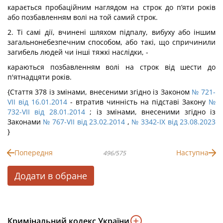
карається пробаційним наглядом на строк до п’яти років
або позбавленням волі на той самий строк.
2. Ті самі дії, вчинені шляхом підпалу, вибуху або іншим
загальнонебезпечним способом, або такі, що спричинили
загибель людей чи інші тяжкі наслідки, -
караються позбавленням волі на строк від шести до
п'ятнадцяти років.
{Стаття 378 із змінами, внесеними згідно із Законом
№ 721-
VII від 16.01.2014
- втратив чинність на підставі Закону
№
732-VII від 28.01.2014
; із змінами, внесеними згідно із
Законами
№ 767-VII від 23.02.2014
,
№ 3342-IX від 23.08.2023
}
Попередня
Наступна
496/575
Додати в обране
Кримінальний кодекс України