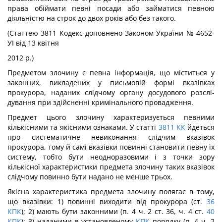
права обіймати певні посади або займатися певною
діяльністю на строк до двох років або без такого.
(Статтею 3811 Кодекс доповнено Законом України № 4652-
УІ від 13 квітня
2012 р.)
Предметом злочину є певна інформація, що міститься у
законних, викладених у письмовій формі вказівках
прокурора, наданих слідчому органу досудового розслі­
дування при здійсненні кримінального провадження.
Предмет цього злочину характеризується певними
кількісними та якісними озна­ками. У статті
3811
КК
йдеться
про систематичне невиконання слідчим вказівок
прокурора, тому й самі вказівки повинні становити певну їх
систему, тобто бути не­одноразовими і з точки зору
кількісної характеристики предмета злочину таких вка­зівок
слідчому повинно бути надано не менше трьох.
Якісна характеристика предмета злочину полягає в тому,
що вказівки: 1) повинні виходити від прокурора (ст.
36
КПК
); 2) мають бути законними (п. 4 ч. 2 ст. 36, ч. 4 ст.
40
КПК
); 3) наданими в установленому
КПК
порядку (п. 4 ч. 2