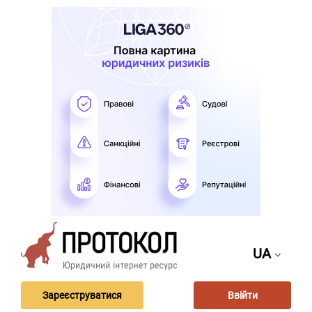
UA
Зареєструватися
Ввійти