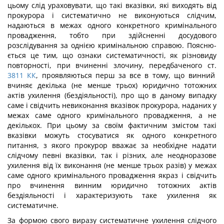
цьому слід урахову­вати, що такі вказівки, які виходять від
прокурора і систематично не виконуються слідчим,
надаються в межах одного конкретного кримінального
провадження, тобто при здійсненні досудового
розслідування за однією кримінальною справою. Поясню­
ється це тим, що ознаки систематичності, як різновиду
повторності, при вчиненні злочину, передбаченого ст.
3811
КК
, проявляються перш за все в тому, що винний
вчиняє декілька (не менше трьох) юридично тотожних
актів ухилення (бездіяльнос­ті), про що в даному випадку
саме і свідчить невиконання вказівок прокурора, наданих у
межах саме одного кримінального провадження, а не
декількох. При цьому за своїм фактичним змістом такі
вказівки можуть стосуватися як одного конкретного
питання, з якого прокурор вважає за необхідне надати
слідчому певні вказівки, так і різних, але неодноразове
ухилення від їх виконання (не менше трьох разів) у межах
саме одного кримінального провадження якраз і свідчить
про вчинення винним юридично тотож­них актів
бездіяльності і характеризують таке ухилення як
систематичне.
За формою свого виразу систематичне ухилення слідчого