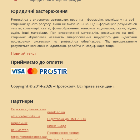
Юридичні застереження
Protocol.ua є власником авторських прав на інформацію, розміщену на веб -
сторінках даного ресурсу, якщо не вказано інше. Під інформацією розуміються
тексти, коментарі, статті, фотозображення, малюнки, ящик-шота, скани, відео,
аудіо, інші матеріали. При використанні матеріалів, розміщених на веб -
сторінках «Протокол» наявність гіперпосилання відкритого для індексації
пошуковими системами на protocol.ua обов`язкове. Під використанням
розуміється копіювання, адаптація, рерайтинг, модифікація тощо.
Повний текст
Приймаємо до оплати
Copyright © 2014-2026 «Протокол». Всі права захищені.
Партнери
Сережки з діамантами
pereklad.ua
alliancetechnika.ua
Підготовка до НМТ / ЗНО
миралинкс
Винна шафа
Веб мастер
Перевезення хворих
https://motokosmos.ua/
hospice-life.com.ua/