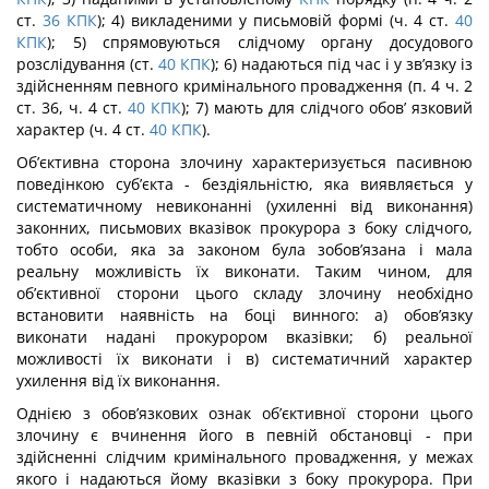
ст.
36
КПК
); 4) ви­кладеними у письмовій формі (ч. 4 ст.
40
КПК
); 5) спрямовуються слідчому органу досудового
розслідування (ст.
40
КПК
); 6) надаються під час і у зв’язку із
здійсненням певного кримінального провадження (п. 4 ч. 2
ст. 36, ч. 4 ст.
40
КПК
); 7) мають для слідчого обов’ язковий
характер (ч. 4 ст.
40
КПК
).
Об’єктивна сторона злочину характеризується пасивною
поведінкою суб’єкта - бездіяльністю, яка виявляється у
систематичному невиконанні (ухиленні від вико­нання)
законних, письмових вказівок прокурора з боку слідчого,
тобто особи, яка за законом була зобов’язана і мала
реальну можливість їх виконати. Таким чином, для
об’єктивної сторони цього складу злочину необхідно
встановити наявність на боці винного: а) обов’язку
виконати надані прокурором вказівки; б) реальної
можливості їх виконати і в) систематичний характер
ухилення від їх виконання.
Однією з обов’язкових ознак об’єктивної сторони цього
злочину є вчинення його в певній обстановці - при
здійсненні слідчим кримінального провадження, у межах
якого і надаються йому вказівки з боку прокурора. При