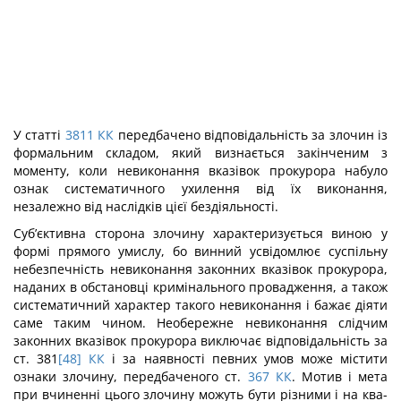
У статті
3811
КК
передбачено відповідальність за злочин із
формальним складом, який визнається закінченим з
моменту, коли невиконання вказівок прокурора набуло
ознак систематичного ухилення від їх виконання,
незалежно від наслідків цієї безді­яльності.
Суб’єктивна сторона злочину характеризується виною у
формі прямого умислу, бо винний усвідомлює суспільну
небезпечність невиконання законних вка­зівок прокурора,
наданих в обстановці кримінального провадження, а також
систе­матичний характер такого невиконання і бажає діяти
саме таким чином. Необереж­не невиконання слідчим
законних вказівок прокурора виключає відповідальність за
ст. 381
[48]
КК
і за наявності певних умов може містити
ознаки злочину, передбаченого ст.
367
КК
. Мотив і мета
при вчиненні цього злочину можуть бути різними і на ква­