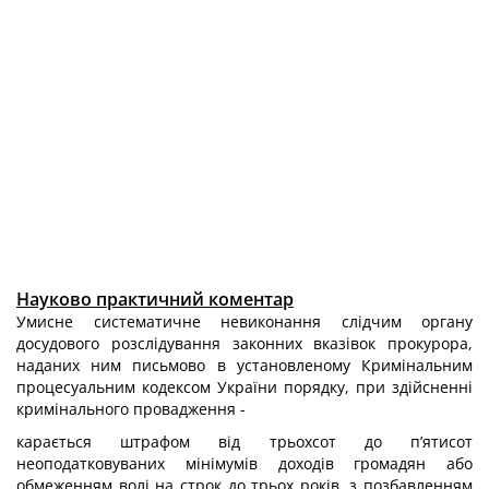
Науково практичний коментар
Умисне систематичне невиконання слідчим органу
досудового розслідуван­ня законних вказівок прокурора,
наданих ним письмово в установленому Кри­мінальним
процесуальним кодексом України порядку, при здійсненні
криміналь­ного провадження -
карається штрафом від трьохсот до п’ятисот
неоподатковуваних мінімумів доходів громадян або
обмеженням волі на строк до трьох років, з позбавленням