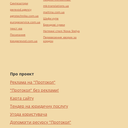
Синтезатори
mk-translations.ua
perevod.agency
maltina.com.ua
agrotechnika.com.ua
Шафи купе
europeservice.com.ua
Брендові сумки
текст юа
Натяжні стелі Nova Stelya
Посилання
Перевезення хворих за
kievperevod.com.ua
кордон
Про проект
Реклама на "Протокол"
"Протокол" без реклами!
Карта сайту
Тендер на юридичну послугу
Угода користувача
Допомогти ресурсу "Протокол"