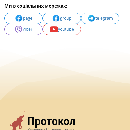
Ми в соціальних мережах:
page
group
telegram
viber
youtube