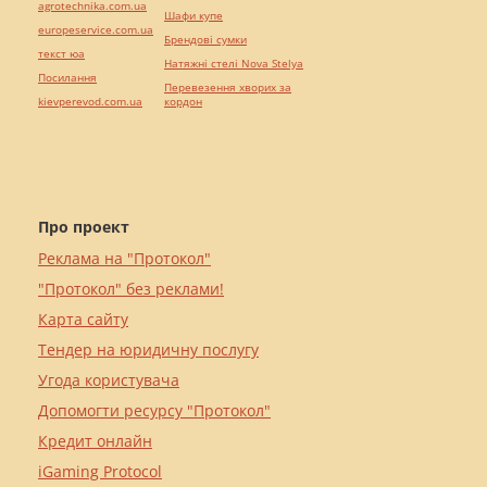
agrotechnika.com.ua
Шафи купе
europeservice.com.ua
Брендові сумки
текст юа
Натяжні стелі Nova Stelya
Посилання
Перевезення хворих за
kievperevod.com.ua
кордон
Про проект
Реклама на "Протокол"
"Протокол" без реклами!
Карта сайту
Тендер на юридичну послугу
Угода користувача
Допомогти ресурсу "Протокол"
Кредит онлайн
iGaming Protocol