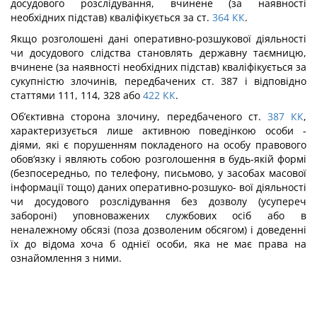
досудового розслідування, вчинене (за наявності
необхідних підстав) кваліфікується за ст.
364
КК
.
Якщо розголошені дані оперативно-розшукової діяльності
чи досудового слід­ства становлять державну таємницю,
вчинене (за наявності необхідних підстав) ква­ліфікується за
сукупністю злочинів, передбачених ст. 387 і відповідно
статтями 111, 114, 328 або
422
КК
.
Об’єктивна сторона злочину, передбаченого ст.
387
КК
,
характеризується лише активною поведінкою особи -
діями, які є порушенням покладеного на особу право­вого
обов’язку і являють собою розголошення в будь-якій формі
(безпосередньо, по телефону, письмово, у засобах масової
інформації тощо) даних оперативно-розшуко- вої діяльності
чи досудового розслідування без дозволу (усупереч
забороні) уповно­важених службових осіб або в
неналежному обсязі (поза дозволеним обсягом) і до­веденні
їх до відома хоча б однієї особи, яка не має права на
ознайомлення з ними.