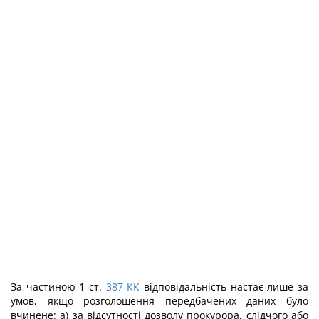
За частиною 1 ст.
387
КК
відповідальність настає лише за
умов, якщо розголошення передбачених даних було
вчинене: а) за відсутності дозволу прокурора, слідчого або