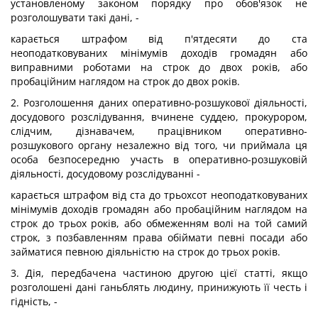
установленому законом порядку про обов'язок не
розголошувати такі дані, -
карається штрафом від п'ятдесяти до ста
неоподатковуваних мінімумів доходів громадян або
виправними роботами на строк до двох років, або
пробаційним наглядом на строк до двох років.
2. Розголошення даних оперативно-розшукової діяльності,
досудового розслідування, вчинене суддею, прокурором,
слідчим, дізнавачем, працівником оперативно-
розшукового органу незалежно від того, чи приймала ця
особа безпосередню участь в оперативно-розшуковій
діяльності, досудовому розслідуванні -
карається штрафом від ста до трьохсот неоподатковуваних
мінімумів доходів громадян або пробаційним наглядом на
строк до трьох років, або обмеженням волі на той самий
строк, з позбавленням права обіймати певні посади або
займатися певною діяльністю на строк до трьох років.
3. Дія, передбачена частиною другою цієї статті, якщо
розголошені дані ганьблять людину, принижують її честь і
гідність, -