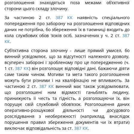
розголошення знаходяться поза межами об’єктивної
сторони цього складу злочину.
За частиною 2 ст.
387
КК
наявність спеціального
попередження про заборону на розголошення відповідних
даних не потрібна, бо збереження їх в таємниці входить до
кола службових обов ’язків осіб, зазначених у ч. 2 ст.
387
КК
.
Суб’єктивна сторона злочину - лише прямий умисел, бо
винний усвідомлює, що за відсутності належного дозволу,
всупереч забороні і зробленому про це попередженню (ч.
1 ст.
387
КК
) він розголошує відповідні дані, бажаючи діяти
саме таким чином. Моти­ви та мета такого розголошення
можуть бути різними і на кваліфікацію не впливають. За
частиною 2 ст.
387
КК
винний має також усвідомлювати,
що розголошені ним відомості ганьблять людину,
принижують її честь та гідність, а розголошуючи їх, він
порушує свій службовий обов’язок. Розголошення даних
оперативно-розшукової діяльності чи досудо­вого
розслідування з необережності (наприклад, внаслідок
порушення правил збережен­ня документів чи їх втрати)
виключає відповідальність за ст.
387
КК
.