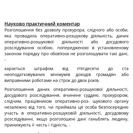
Науково практичний коментар
Розголошення без дозволу прокурора, слідчого або особи,
яка провадила оперативно-розшукову діяльність, даних
оперативно-розшукової діяльності або досудового
розслідування особою, попередженою в установленому
законом по­рядку про обов’язок не розголошувати такі дані,
-
карається штрафом від п’ятдесяти до ста
неоподатковуваних мінімумів до­ходів громадян або
виправними роботами на строк до двох років.
Розголошення даних оперативно-розшукової діяльності,
досудового роз­слідування, вчинене суддею, прокурором,
слідчим, працівником оперативно-роз- шукового органу
незалежно від того, чи приймала ця особа безпосередню
участь в оперативно-розшуковій діяльності, досудовому
розслідуванні, якщо розголо­шені дані ганьблять людину,
принижують її честь і гідність, -