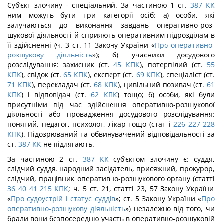
Суб’єкт злочину - спеціальний. За частиною 1 ст.
387
КК
ним можуть бути три категорії осіб: а) особи, які
залучаються до виконання завдань оперативно-роз-
шукової діяльності й сприяють оперативним підрозділам в
її здійсненні (ч. 3 ст. 11 Закону України «
Про оперативно-
розшукову діяльність
»); б) учасники досудового
розслідування: захисник (ст.
45
КПК
), потерпілий (ст.
55
КПК
), свідок (ст.
65
КПК
), експерт (ст.
69
КПК
), спеціаліст (ст.
71
КПК
), перекладач (ст.
68
КПК
), цивільний по­зивач (ст.
61
КПК
) і відповідач (ст.
62
КПК
) тощо; б) особи, які були
присутніми під час здійснення оперативно-розшукової
діяльності або провадження досудового роз­слідування:
понятий, педагог, психолог, лікар тощо (статті
226
227
228
КПК
). Підо­зрюваний та обвинувачений відповідальності за
ст.
387
КК
не підлягають.
За частиною 2 ст.
387
КК
суб’єктом злочину є: суддя,
слідчий суддя, народний засідатель, присяжний, прокурор,
слідчий, працівник оперативно-розшукового органу (статті
36
40
41
215
КПК
; ч. 5 ст. 21, статті 23, 57 Закону України
«
Про судоустрій і статус суддів
»; ст. 5 Закону України «
Про
оперативно-розшукову діяльність
») неза­лежно від того, чи
брали вони безпосередню участь в оперативно-розшуковій