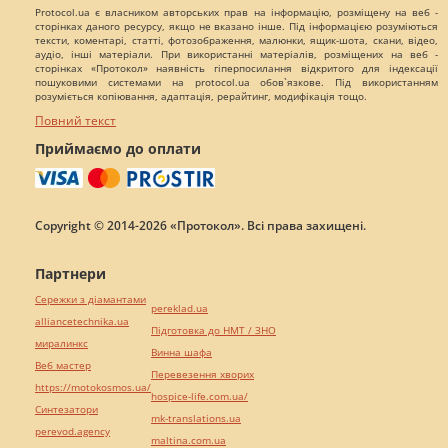
Protocol.ua є власником авторських прав на інформацію, розміщену на веб -
сторінках даного ресурсу, якщо не вказано інше. Під інформацією розуміються
тексти, коментарі, статті, фотозображення, малюнки, ящик-шота, скани, відео,
аудіо, інші матеріали. При використанні матеріалів, розміщених на веб -
сторінках «Протокол» наявність гіперпосилання відкритого для індексації
пошуковими системами на protocol.ua обов`язкове. Під використанням
розуміється копіювання, адаптація, рерайтинг, модифікація тощо.
Повний текст
Приймаємо до оплати
Copyright © 2014-2026 «Протокол». Всі права захищені.
Партнери
Сережки з діамантами
pereklad.ua
alliancetechnika.ua
Підготовка до НМТ / ЗНО
миралинкс
Винна шафа
Веб мастер
Перевезення хворих
https://motokosmos.ua/
hospice-life.com.ua/
Синтезатори
mk-translations.ua
perevod.agency
maltina.com.ua