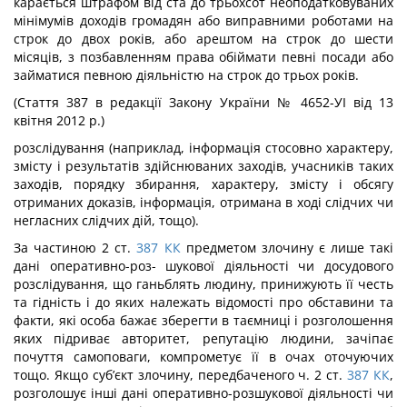
карається штрафом від ста до трьохсот неоподатковуваних
мінімумів доходів громадян або виправними роботами на
строк до двох років, або арештом на строк до шести
місяців, з позбавленням права обіймати певні посади або
займатися певною діяльністю на строк до трьох років.
(Стаття 387 в редакції Закону України № 4652-УІ від 13
квітня 2012 р.)
розслідування (наприклад, інформація стосовно характеру,
змісту і результатів здій­снюваних заходів, учасників таких
заходів, порядку збирання, характеру, змісту і об­сягу
отриманих доказів, інформація, отримана в ході слідчих чи
негласних слідчих дій, тощо).
За частиною 2 ст.
387
КК
предметом злочину є лише такі
дані оперативно-роз- шукової діяльності чи досудового
розслідування, що ганьблять людину, принижують її честь
та гідність і до яких належать відомості про обставини та
факти, які особа бажає зберегти в таємниці і розголошення
яких підриває авторитет, репутацію люди­ни, зачіпає
почуття самоповаги, компрометує її в очах оточуючих
тощо. Якщо суб’єкт злочину, передбаченого ч. 2 ст.
387
КК
,
розголошує інші дані оперативно-розшукової діяльності чи