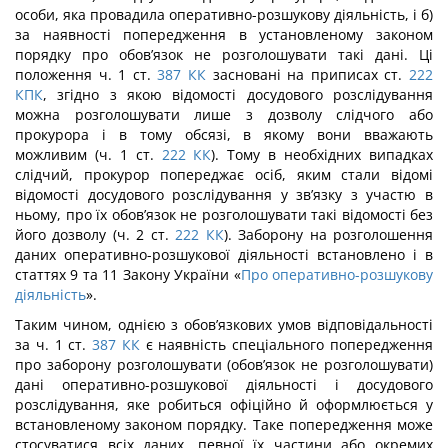
особи, яка провадила оперативно-розшукову діяльність, і б)
за наявності попередження в установ­леному законом
порядку про обов’язок не розголошувати такі дані. Ці
положення ч. 1 ст.
387
КК
засновані на приписах ст.
222
КПК
, згідно з якою відомості досудового розслідування
можна розголошувати лише з дозволу слідчого або
прокурора і в тому обсязі, в якому вони вважають
можливим (ч. 1 ст.
222
КК
). Тому в необхідних випадках
слідчий, прокурор по­переджає осіб, яким стали відомі
відомості досудового розслідування у зв’язку з участю в
ньому, про їх обов’язок не розголошувати такі відомості без
його дозволу (ч. 2 ст.
222
КК
). Заборону на розголошення
даних оперативно-розшукової діяльності встановлено і в
статтях 9 та 11 Закону України «
Про оперативно-розшукову
діяльність
».
Таким чином, однією з обов’язкових умов відповідальності
за ч. 1 ст.
387
КК
є наявність спеціального попередження
про заборону розголошувати (обов’язок не розголошувати)
дані оперативно-розшукової діяльності і досудового
розслідування, яке робиться офіційно й оформлюється у
встановленому законом порядку. Таке по­передження може
стосуватися всіх даних, певної їх частини або окремих