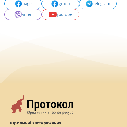
page
group
telegram
viber
youtube
Юридичні застереження