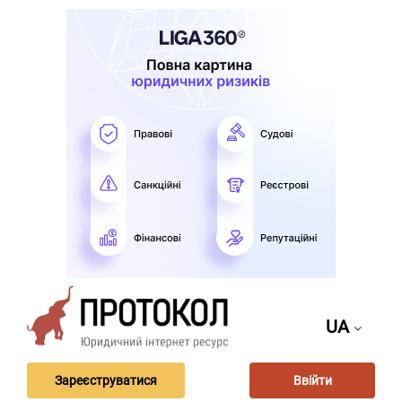
UA
Зареєструватися
Ввійти