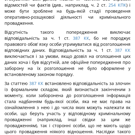
відомостей чи фактів (див., наприклад, ч. 2 ст.
254
КПК
) і
може бути зроблене на будь-якій стадії проведення
оперативно-розшукової діяльності чи кримінального
провадження.
Відсутність такого попередження виключає
відповідальність за ч. 1 ст.
387
КК
, бо не породжує
правового обов’ язку особи утримуватися від розголошення
відповідних даних. Відповідальність за ч. 1 ст.
387
КК
виключається і за умови, якщо дозвіл на оголошення цих
даних хоча і був відсутній, але офіційне попередження про
заборону на їх розголошення не було оформлене у
встановленому законом порядку.
За статтею
387
КК
встановлено відповідальність за злочин
із формальним скла­дом, який визнається закінченим з
моменту, коли заборонена до розголошення інфор­мація
стала надбанням будь-якої особи, яка не має права на
ознайомлення з нею і до числа яких можуть належати як
особи, що беруть участь у відповідному криміналь­ному
провадженні (наприклад, інші свідки за цим же
провадженням), так і сторонні особи, що не мають щодо
цього провадження ніякого відношення. Наслідки такого