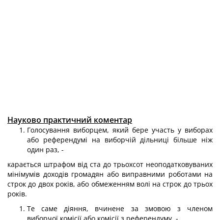
Науково практичний коментар
Голосування виборцем, який бере участь у виборах
або референдумі на ви­борчій дільниці більше ніж
один раз, -
карається штрафом від ста до трьохсот неоподатковуваних
мінімумів доходів громадян або виправними роботами на
строк до двох років, або обмеженням волі на строк до трьох
років.
Те саме діяння, вчинене за змовою з членом
виборчої комісії або комісії з референдуму, -