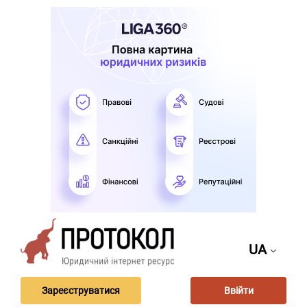
UA
Зареєструватися
Ввійти