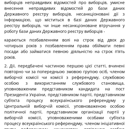
виборців неправдивих відомостей про виборців, умисне
внесення неправдивих відомостей до бази даних
Державного реєстру виборців, несанкціоновані дії з
інформацією, що міститься в базі даних Державного
реєстру виборців, чи інше несанкціоноване втручання у
роботу бази даних Державного реєстру виборців -
караються позбавленням волі на строк від двох до
чотирьох років з позбавленням права обіймати певні
посади або займатися певною діяльністю на строк п’ять
років.
2. Дії, передбачені частиною першою цієї статті, вчинені
повторно чи за попередньою змовою групою осіб, членом
виборчої комісії чи комісії з референдуму, службовою
особою з використанням службового становища,
уповноваженим представником кандидата на пост
Президента України, представником партії, представником
суб’єкта процесу всеукраїнського референдуму у
Центральній виборчій комісії, уповноваженою особою
політичної партії, представником організації партії у
виборчій комісії, уповноваженими особами суб’єкта
процесу всеукраїнського референдуму, членом ініціативної