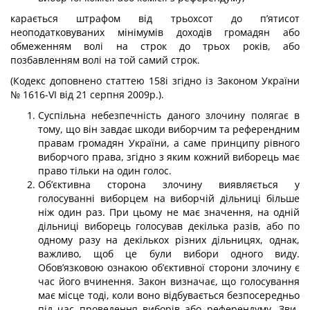
карається штрафом від трьохсот до п’ятисот
неоподатковуваних мінімумів доходів громадян або
обмеженням волі на строк до трьох років, або
позбавленням волі на той самий строк.
(Кодекс доповнено статтею 158і згідно із Законом України
№ 1616-VI від 21 серпня 2009р.).
Суспільна небезпечність даного злочину полягає в
тому, що він завдає шкоди виборчим та референдним
правам громадян України, а саме принципу рівного
ви­борчого права, згідно з яким кожний виборець має
право тільки на один голос.
Об’єктивна сторона злочину виявляється у
голосуванні виборцем на виборчій дільниці більше
ніж один раз. При цьому не має значення, на одній
дільниці виборець голосував декілька разів, або по
одному разу на декількох різних дільницях, однак,
важливо, щоб це були вибори одного виду.
Обов’язковою ознакою об’єктивної сторо­ни злочину є
час його вчинення. Закон визначає, що голосування
має місце тоді, коли воно відбувається безпосередньо
під час проведення виборів або референдуму. Зви­