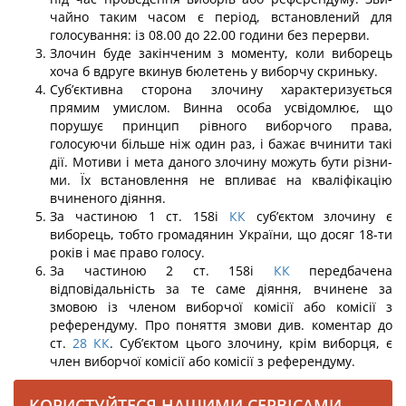
чайно таким часом є період, встановлений для
голосування: із 08.00 до 22.00 години без перерви.
Злочин буде закінченим з моменту, коли виборець
хоча б вдруге вкинув бюлетень у виборчу скриньку.
Суб’єктивна сторона злочину характеризується
прямим умислом. Винна осо­ба усвідомлює, що
порушує принцип рівного виборчого права,
голосуючи більше ніж один раз, і бажає вчинити такі
дії. Мотиви і мета даного злочину можуть бути різни­
ми. Їх встановлення не впливає на кваліфікацію
вчиненого діяння.
За частиною 1 ст. 158і
КК
суб’єктом злочину є
виборець, тобто громадянин України, що досяг 18-ти
років і має право голосу.
За частиною 2 ст. 158і
КК
передбачена
відповідальність за те саме діяння, вчи­нене за
змовою із членом виборчої комісії або комісії з
референдуму. Про поняття змови див. коментар до
ст.
28
КК
. Суб’єктом цього злочину, крім виборця, є
член ви­борчої комісії або комісії з референдуму.
КОРИСТУЙТЕСЯ НАШИМИ СЕРВІСАМИ