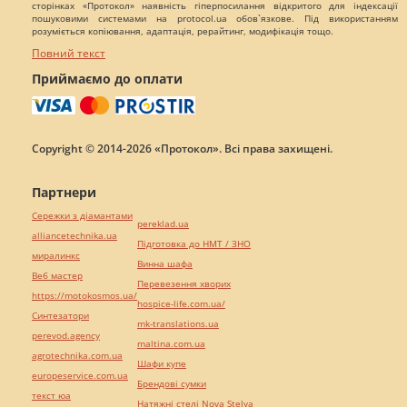
сторінках «Протокол» наявність гіперпосилання відкритого для індексації
пошуковими системами на protocol.ua обов`язкове. Під використанням
розуміється копіювання, адаптація, рерайтинг, модифікація тощо.
Повний текст
Приймаємо до оплати
Copyright © 2014-2026 «Протокол». Всі права захищені.
Партнери
Сережки з діамантами
pereklad.ua
alliancetechnika.ua
Підготовка до НМТ / ЗНО
миралинкс
Винна шафа
Веб мастер
Перевезення хворих
https://motokosmos.ua/
hospice-life.com.ua/
Синтезатори
mk-translations.ua
perevod.agency
maltina.com.ua
agrotechnika.com.ua
Шафи купе
europeservice.com.ua
Брендові сумки
текст юа
Натяжні стелі Nova Stelya