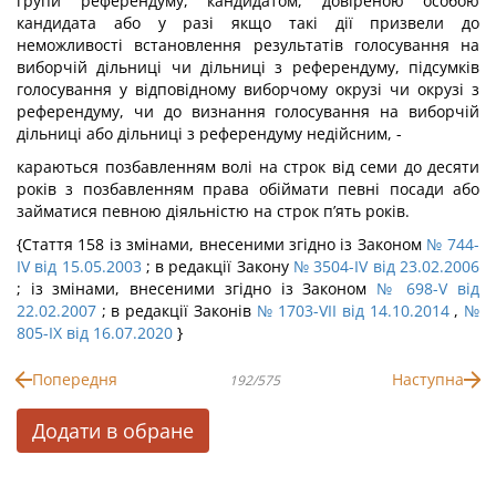
групи референдуму, кандидатом, довіреною особою
кандидата або у разі якщо такі дії призвели до
неможливості встановлення результатів голосування на
виборчій дільниці чи дільниці з референдуму, підсумків
голосування у відповідному виборчому окрузі чи окрузі з
референдуму, чи до визнання голосування на виборчій
дільниці або дільниці з референдуму недійсним, -
караються позбавленням волі на строк від семи до десяти
років з позбавленням права обіймати певні посади або
займатися певною діяльністю на строк п’ять років.
{Стаття 158 із змінами, внесеними згідно із Законом
№ 744-
IV від 15.05.2003
; в редакції Закону
№ 3504-IV від 23.02.2006
; із змінами, внесеними згідно із Законом
№ 698-V від
22.02.2007
; в редакції Законів
№ 1703-VII від 14.10.2014
,
№
805-IX від 16.07.2020
}
Попередня
Наступна
192/575
Додати в обране