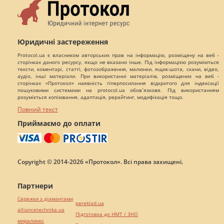
Юридичні застереження
Protocol.ua є власником авторських прав на інформацію, розміщену на веб -
сторінках даного ресурсу, якщо не вказано інше. Під інформацією розуміються
тексти, коментарі, статті, фотозображення, малюнки, ящик-шота, скани, відео,
аудіо, інші матеріали. При використанні матеріалів, розміщених на веб -
сторінках «Протокол» наявність гіперпосилання відкритого для індексації
пошуковими системами на protocol.ua обов`язкове. Під використанням
розуміється копіювання, адаптація, рерайтинг, модифікація тощо.
Повний текст
Приймаємо до оплати
Copyright © 2014-2026 «Протокол». Всі права захищені.
Партнери
Сережки з діамантами
pereklad.ua
alliancetechnika.ua
Підготовка до НМТ / ЗНО
миралинкс