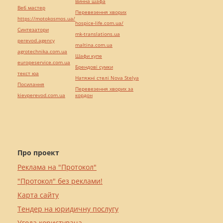
Винна шафа
Веб мастер
Перевезення хворих
https://motokosmos.ua/
hospice-life.com.ua/
Синтезатори
mk-translations.ua
perevod.agency
maltina.com.ua
agrotechnika.com.ua
Шафи купе
europeservice.com.ua
Брендові сумки
текст юа
Натяжні стелі Nova Stelya
Посилання
Перевезення хворих за
kievperevod.com.ua
кордон
Про проект
Реклама на "Протокол"
"Протокол" без реклами!
Карта сайту
Тендер на юридичну послугу
Угода користувача