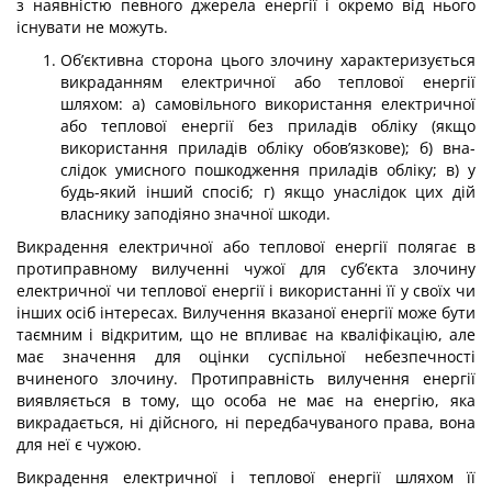
з наявністю певного джерела енергії і окремо від нього
існувати не можуть.
Об’єктивна сторона цього злочину характеризується
викраданням електричної або теплової енергії
шляхом: а) самовільного використання електричної
або теплової енергії без приладів обліку (якщо
використання приладів обліку обов’язкове); б) вна­
слідок умисного пошкодження приладів обліку; в) у
будь-який інший спосіб; г) якщо унаслідок цих дій
власнику заподіяно значної шкоди.
Викрадення електричної або теплової енергії полягає в
протиправному вилученні чужої для суб’єкта злочину
електричної чи теплової енергії і використанні її у своїх чи
інших осіб інтересах. Вилучення вказаної енергії може бути
таємним і відкритим, що не впливає на кваліфікацію, але
має значення для оцінки суспільної небезпечності
вчинено­го злочину. Протиправність вилучення енергії
виявляється в тому, що особа не має на енергію, яка
викрадається, ні дійсного, ні передбачуваного права, вона
для неї є чужою.
Викрадення електричної і теплової енергії шляхом її