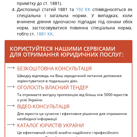
примітку до ст. 1881).
Диспозиції статей 1881 та
192
КК
співвідносяться як
спеціальна і загальна нор­ми. У випадках, коли
вчинене діяння одночасно підпадає під ознаки обох
норм, за­стосовуватися повинна спеціальна норма,
тобто ст.
1881
КК
.
КОРИСТУЙТЕСЯ НАШИМИ СЕРВІСАМИ
ДЛЯ ОТРИМАННЯ ЮРИДИЧНИХ ПОСЛУГ:
БЕЗКОШТОВНА КОНСУЛЬТАЦІЯ
Швидку відповідь на Ваш юридичний питання допоможе
зорієнтуватися в подальших діях.
ОГОЛОСІТЬ ВЛАСНИЙ ТЕНДЕР
Та отримаєте вигідну пропозицію від більш ніж 5000 юристів
з усієї України.
ВІДЕО-КОНСУЛЬТАЦІЯ
Для юриста це сучасне і ефективне рішення для отримання
необхідної інформації
КАТАЛОГ ЮРИСТІВ УКРАЇНИ
Це ефективний спосіб знайти надійного і професійного