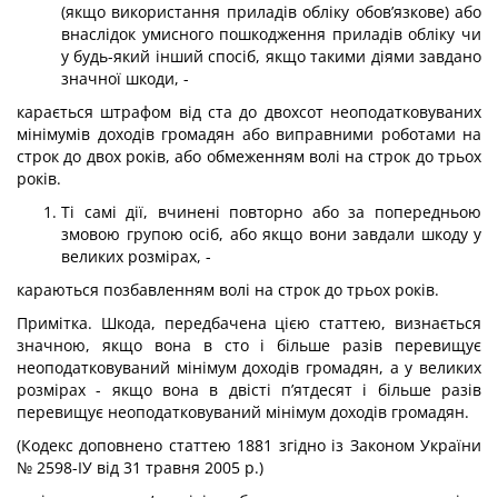
(якщо використання приладів обліку обов’язкове) або
внаслідок умисного пошкодження приладів обліку чи
у будь-який інший спосіб, якщо такими діями завдано
значної шкоди, -
карається штрафом від ста до двохсот неоподатковуваних
мінімумів доходів громадян або виправними роботами на
строк до двох років, або обмеженням волі на строк до трьох
років.
Ті самі дії, вчинені повторно або за попередньою
змовою групою осіб, або якщо вони завдали шкоду у
великих розмірах, -
караються позбавленням волі на строк до трьох років.
Примітка. Шкода, передбачена цією статтею, визнається
значною, якщо вона в сто і більше разів перевищує
неоподатковуваний мінімум доходів громадян, а у великих
розмірах - якщо вона в двісті п’ятдесят і більше разів
перевищує неоподатковуваний мінімум доходів громадян.
(Кодекс доповнено статтею 1881 згідно із Законом України
№ 2598-ІУ від 31 травня 2005 р.)