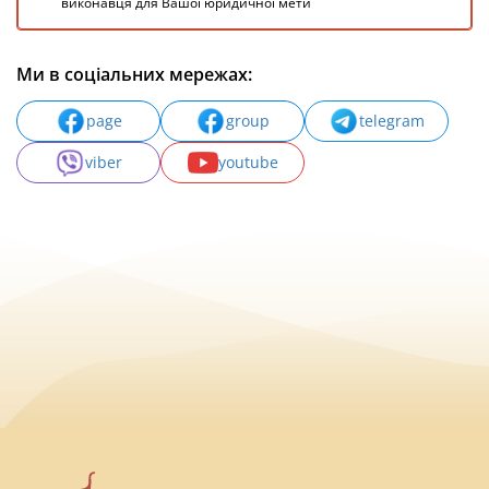
виконавця для Вашої юридичної мети
Ми в соціальних мережах:
page
group
telegram
viber
youtube