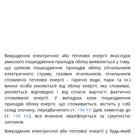
Викрадення електричної або теплової енергії внаслідок
умисного пошкодження приладів обліку виявляється у тому,
що шляхом пошкодження приладів обліку (лічиль­ників
електричного струму, газових лічильників, лічильників
споживчої теплової енергії - гарячої води, пари та ін.)
винна особа ухиляється від обліку енергії, яку спо­живає,
ухиляється відповідно і від сплати вартості фактично
споживаної енергії. У випадках коли пошкодження
приладів обліку енергії, що споживається, містить у собі
склад злочину, передбаченого ст.
194
КК
(див. коментар до
ст.
194
КК
), все вчинене кваліфікується за сукупністю
злочинів.
Викрадення електричної або теплової енергії у будь-який