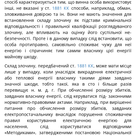
спосіб характеризу­ється тим, що винна особа використовує
інші, не вказані у ст.
1881
КК
способи, наприклад, обман,
зловживання довірою та ін. Вони не мають значення для
вста­новлення складу злочину як підстави кримінальної
відповідальності і правильної кваліфікації розглядуваного
злочину, але впливають на оцінку його суспільної не­
безпечності. Проте і в даному випадку слід встановити, що
особа протиправно, самовільно споживає чужу для неї
енергію і спричиняє тим самим власнику цієї енергії
майнову шкоду.
Склад злочину, передбачений ст.
1881
КК
, може мати місце
лише у випадку, коли унаслідок викрадення електричної
або теплової енергії власнику такими ді­ями завдано
значної шкоди, тобто такої, яка в сто і більше разів
перевищує н. м. д. г. При обчисленні розміру збитків,
завданих власнику енергії, слід керуватися під- законними
нормативно-правовими актами. Наприклад, при вирішенні
питання про обчислення розміру збитків, завданих
електропостачальнику внаслідок порушен­ня споживачем
правил користування електричною енергією для
населення, слід користуватися відповідними
«Методиками», затвердженими постановою Націо­нальної