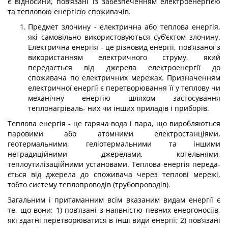
є відносини, пов’язані із забезпеченням електроенергією
та тепловою енергією споживачів.
Предмет злочину - електрична або теплова енергія,
які самовільно використо­вуються суб’єктом злочину.
Електрична енергія - це різновид енергії, пов’язаної з
використанням електричного струму, який
передається від джерела електроенергії до
споживача по електричних мережах. Призначенням
електричної енергії є пере­творювання її у теплову чи
механічну енергію шляхом застосування
теплонагріваль- них чи інших приладів і приборів.
Теплова енергія - це гаряча вода і пара, що виробляються
паровими або атомними електростанціями,
геотермальними, геліотермальними та іншими
нетрадиційними джерелами, котельнями,
теплоутилізаційними установами. Теплова енергія переда­
ється від джерела до споживача через теплові мережі,
тобто систему теплопроводів (трубопроводів).
Загальним і притаманним всім вказаним видам енергії є
те, що вони: 1) пов’язані з наявністю певних енергоносіїв,
які здатні перетворюватися в інші види енергії; 2) пов’язані