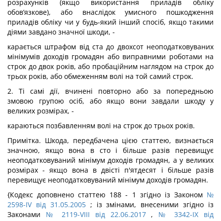
розрахунків (якщо використання приладів обліку
обов’язкове), або внаслідок умисного пошкодження
приладів обліку чи у будь-який інший спосіб, якщо такими
діями завдано значної шкоди, -
карається штрафом від ста до двохсот неоподатковуваних
мінімумів доходів громадян або виправними роботами на
строк до двох років, або пробаційним наглядом на строк до
трьох років, або обмеженням волі на той самий строк.
2. Ті самі дії, вчинені повторно або за попередньою
змовою групою осіб, або якщо вони завдали шкоду у
великих розмірах, -
караються позбавленням волі на строк до трьох років.
Примітка. Шкода, передбачена цією статтею, визнається
значною, якщо вона в сто і більше разів перевищує
неоподатковуваний мінімум доходів громадян, а у великих
розмірах - якщо вона в двісті п'ятдесят і більше разів
перевищує неоподатковуваний мінімум доходів громадян.
{Кодекс доповнено статтею 188 - 1 згідно із Законом
№
2598-IV від 31.05.2005
; із змінами, внесеними згідно із
Законами
№ 2119-VIII від 22.06.2017
,
№ 3342-IX від