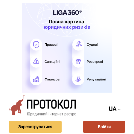
UA
Зареєструватися
Ввійти