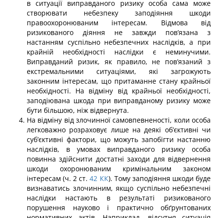
в ситуації виправданого ризику особа сама може
створювати небезпеку заподіяння шкоди
правоохоронюваним інтересам. Відмова від
ризикованого діяння не завжди пов’язана з
настанням суспільно небезпечних наслідків, а при
крайній необхідності наслідки є неминучими.
Виправданий ризик, як правило, не пов’язаний з
екстремальними ситуаціями, які загрожують
законним інтересам, що притаманне стану крайньої
необхідності. На відміну від крайньої необхідності,
заподіювана шко­да при виправданому ризику може
бути більшою, ніж відвернута.
На відміну від злочинної самовпевненості, коли особа
легковажно розраховує лише на деякі об’єктивні чи
суб’єктивні фактори, що можуть запобігти настанню
на­слідків, в умовах виправданого ризику особа
повинна здійснити достатні заходи для відвернення
шкоди охоронюваним кримінальним законом
інтересам (ч. 2 ст.
42
КК
). Тому заподіяння шкоди буде
визнаватись злочинним, якщо суспільно небезпечні
на­слідки настають в результаті ризикованого
порушення науково і практично обґрунто­ваних
нормативних актів. Наприклад, відсутня ситуація