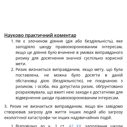
Науково практичний коментар
Не є злочином діяння (дія або бездіяльність), яке
заподіяло шкоду правоохо­ронюваним інтересам,
якщо це діяння було вчинене в умовах виправданого
ризику для досягнення значної суспільно корисної
мети.
Ризик визнається виправданим, якщо мету, що була
поставлена, не можна було досягти в даній
обстановці дією (бездіяльністю), не поєднаною з
ризиком, і особа, яка допустила ризик, обґрунтовано
розраховувала, що вжиті нею заходи є достатніми для
відвернення шкоди правоохоронюваним інтересам.
3. Ризик не визнається виправданим, якщо він завідомо
створював загрозу для життя інших людей або загрозу
екологічної катастрофи чи інших надзвичай­них подій.
Відповідно до ч. 1 ст.
42
КК
заподіяння шкоди