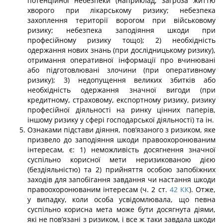
потенційної небезпеки (наприклад, загроза життю
хворого при лікарському ризику; небезпека
захоплення території ворогом при військовому
ризику; небезпека заподі­яння шкоди при
професійному ризику тощо); 2) необхідність
одержання нових знань (при дослідницькому ризику),
отримання оперативної інформації про вчинювані
або підготовлювані злочини (при оперативному
ризику); 3) недопущення великих збитків або
необхідність одержання значної вигоди (при
кредитному, страховому, експортно­му ризику, ризику
професійної діяльності на ринку цінних паперів,
іншому ризику у сфері господарської діяльності) та ін.
Ознаками підстави діяння, пов’язаного з ризиком, яке
призвело до заподіяння шкоди правоохоронюваним
інтересам, є: 1) неможливість досягнення значної
суспільно корисної мети неризикованою дією
(бездіяльністю) та 2) прийняття особою запо­біжних
заходів для запобігання завдання чи настання шкоди
правоохоронюваним інтересам (ч. 2 ст.
42
КК
). Отже,
у випадку, коли особа усвідомлювала, що певна
суспільно корисна мета може бути досягнута діями,
які не пов’язані з ризиком, і все ж таки завдала шкоди