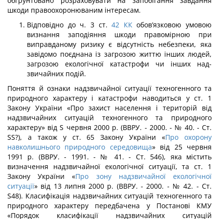
обґрунтовано розрахо­вувати на запобігання завдання
шкоди правоохоронюваним інтересам.
Відповідно до ч. 3 ст.
42
КК
обов’язковою умовою
визнання заподіяння шкоди правомірною при
виправданому ризику є відсутність небезпеки, яка
завідомо поєдна­на із загрозою життю інших людей,
загрозою екологічної катастрофи чи інших над­
звичайних подій.
Поняття й ознаки надзвичайної ситуації техногенного та
природного характеру і катастрофи наводиться у ст. 1
Закону України «Про захист населення і територій від
надзвичайних ситуацій техногенного та природного
характеру» від S червня 2000 р. (ВВРУ. - 2000. - № 40. - Ст.
SS?), а також у ст. 65 Закону України «
Про охорону
навколишнього природного середовища
» від 25 червня
1991 р. (ВВРУ. - 1991. - № 41. - Ст. 546), яка містить
визначення надзвичайної екологічної ситуації, та ст. 1
Закону України «
Про зону надзвичайної екологічної
ситуації
» від 13 липня 2000 р. (ВВРУ. - 2000. - № 42. - Ст.
S48). Класифікація надзвичайних ситуацій техногенно­го та
природного характеру передбачена у Постанові КМУ
«Порядок класифікації надзвичайних ситуацій