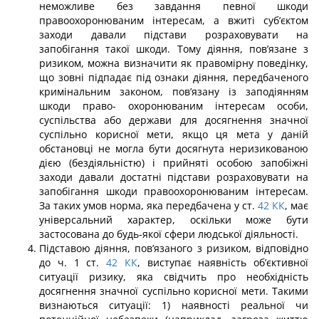
неможливе без завдання певної шкоди
правоохоронюваним інтересам, а вжиті суб’єктом
заходи давали підстави розраховувати на
запобігання такої шкоди. Тому діяння, пов’язане з
ризиком, можна визначити як правомірну поведінку,
що зовні підпадає під ознаки діяння, передбаченого
кримінальним законом, пов’язану із заподіянням
шкоди право- охоронюваним інтересам особи,
суспільства або держави для досягнення значної
суспільно корисної мети, якщо ця мета у даній
обстановці не могла бути досягнута неризикованою
дією (бездіяльністю) і прийняті особою запобіжні
заходи давали до­статні підстави розраховувати на
запобігання шкоди правоохоронюваним інтересам.
За таких умов норма, яка передбачена у ст.
42
КК
, має
універсальний характер, оскіль­ки може бути
застосована до будь-якої сфери людської діяльності.
Підставою діяння, пов’язаного з ризиком, відповідно
до ч. 1 ст.
42
КК
, виступає наявність об’єктивної
ситуації ризику, яка свідчить про необхідність
досягнення знач­ної суспільно корисної мети. Такими
визнаються ситуації: 1) наявності реальної чи