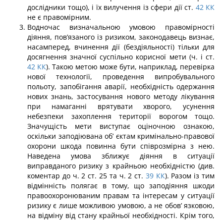
дослідни­ки тощо), і їх вилучення із сфери дії ст.
42
КК
не є правомірним.
Водночас визначальною умовою правомірності
діяння, пов’язаного із ризиком, законодавець визнає,
насамперед, вчинення дії (бездіяльності) тільки для
досягнення значної суспільно корисної мети (ч. і ст.
42
КК
). Такою метою може бути, наприклад, перевірка
нової технології, проведення випробувального
польоту, запобігання аварії, необхідність одержання
нових знань, застосування нового методу лікування
при на­маганні врятувати хворого, усунення
небезпеки захоплення території ворогом тощо.
Значущість мети виступає оціночною ознакою,
оскільки заподіювана об’ єктам кри­мінально-правової
охорони шкода повинна бути співрозмірна з нею.
Наведена умова зближує діяння в ситуації
виправданого ризику з крайньою необхідністю (див.
комен­тар до ч. 2 ст. 25 та ч. 2 ст.
39
КК
). Разом із тим
відмінність полягає в тому, що заподіяння шкоди
правоохоронюваним правам та інтересам у ситуації
ризику є лише можливою умовою, а не обов’ язковою,
на відміну від стану крайньої необхідності. Крім того,