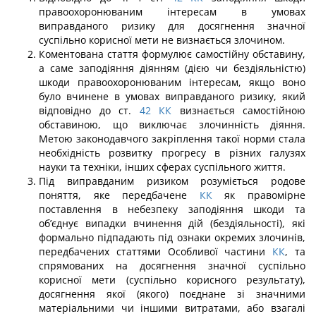
правоохоронюваним інтересам в умовах
виправданого ризику для досягнення значної
суспільно корисної мети не визнається злочином.
Коментована стаття формулює самостійну обставину,
а саме заподіяння діянням (дією чи бездіяльністю)
шкоди правоохоронюваним інтересам, якщо воно
було вчи­нене в умовах виправданого ризику, який
відповідно до ст.
42
КК
визнається само­стійною
обставиною, що виключає злочинність діяння.
Метою законодавчого закрі­плення такої норми стала
необхідність розвитку прогресу в різних галузях
науки та техніки, інших сферах суспільного життя.
Під виправданим ризиком розуміється родове
поняття, яке передбачене
КК
як правомірне
поставлення в небезпеку заподіяння шкоди та
об’єднує випадки вчинення дій (бездіяльності), які
формально підпадають під ознаки окремих злочинів,
перед­бачених статтями Особливої частини
КК
, та
спрямованих на досягнення значної суспільно
корисної мети (суспільно корисного результату),
досягнення якої (якого) поєднане зі значними
матеріальними чи іншими витратами, або взагалі