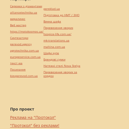
Сережки з діамантами
pereklad.ua
alliancetechnika.ua
Підготовка до НМТ / ЗНО
миралинкс
Винна шафа
Веб мастер
Перевезення хворих
https://motokosmos.ua/
hospice-life.com.ua/
Синтезатори
mk-translations.ua
perevod.agency
maltina.com.ua
agrotechnika.com.ua
Шафи купе
europeservice.com.ua
Брендові сумки
текст юа
Натяжні стелі Nova Stelya
Посилання
Перевезення хворих за
kievperevod.com.ua
кордон
Про проект
Реклама на "Протокол"
"Протокол" без реклами!