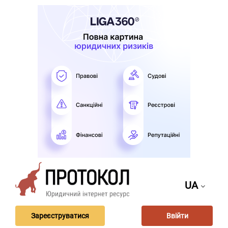
UA
Зареєструватися
Ввійти