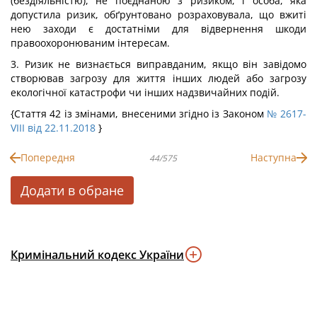
(бездіяльністю), не поєднаною з ризиком, і особа, яка
допустила ризик, обґрунтовано розраховувала, що вжиті
нею заходи є достатніми для відвернення шкоди
правоохоронюваним інтересам.
3. Ризик не визнається виправданим, якщо він завідомо
створював загрозу для життя інших людей або загрозу
екологічної катастрофи чи інших надзвичайних подій.
{Стаття 42 із змінами, внесеними згідно із Законом
№ 2617-
VIII від 22.11.2018
}
Попередня
Наступна
44/575
Додати в обране
Кримінальний кодекс України