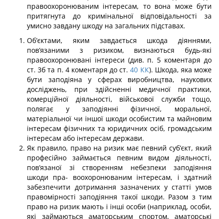
правоохоронюваним інтересам, то вона може бути
притягнута до кримінальної відповідальності за
умисно завдану шкоду на загальних підставах.
Об’єктами, яким завдається шкода діяннями,
пов’язаними з ризиком, визна­ються будь-які
правоохоронювані інтереси (див. п. 5 коментаря до
ст. 3б та п. 4 ко­ментаря до ст.
40
КК
). Шкода, яка може
бути заподіяна у сферах виробництва, науко­вих
досліджень, при здійсненні медичної практики,
комерційної діяльності, військової служби тощо,
полягає у заподіянні фізичної, моральної,
матеріальної чи іншої шкоди особистим та майновим
інтересам фізичних та юридичних осіб, громадським
інте­ресам або інтересам держави.
Як правило, право на ризик має певний суб’єкт, який
професійно займається певним видом діяльності,
пов’язаної зі створенням небезпеки заподіяння
шкоди пра- воохоронюваним інтересам, і здатний
забезпечити дотримання зазначених у статті умов
правомірності заподіяння такої шкоди. Разом з тим
право на ризик мають і інші особи (наприклад, особи,
які займаються аматорським спортом, аматорські