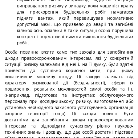
виправданого ризику у ви­падку, коли машиніст крану
для прискорення будівельних робіт намагався
підняти вантаж, який перевищував нормативно
допустимі межі, що призвело до аварії та за­гибелі
кількох осіб, оскільки в такій ситуації особа порушила
конкретні нормативні вимоги виконання будівельних
робіт.
Особа повинна вжити саме тих заходів для запобігання
шкоди правоохоронюваним інтересам, які у конкретній
ситуації ризику залежали від неї і, на її думку, були здатні
привести до суспільно корисної мети, при цьому
виключивши можливу шкоду. Ці заходи залежать від
характеру ризикованої дії (бездіяльності), сфери їх
поширення, реальних можливостей самої особи та ін.
(наприклад, підготовка та інструктаж обслуговуючого
персоналу при дослідницькому ризику, виготовлення або
установка необхідного захисно­го устаткування, організація
охорони території тощо). Ці заходи повинні бути
достатніми для запобігання шкоди правоохоронюваним
інтересам та відповідати сучасному рівню науково-
технічних знань і досвіду, що дає особі достатні підстави