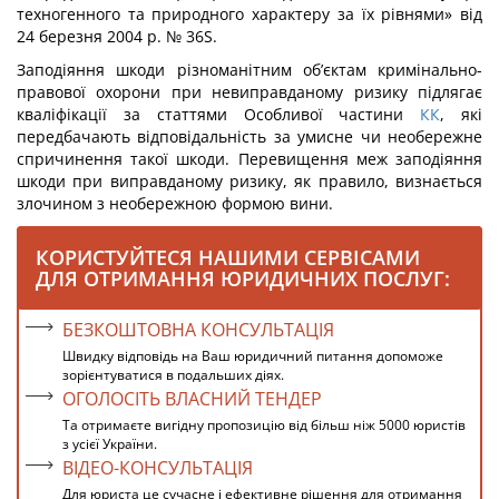
техногенного та природного характеру за їх рівнями» від
24 березня 2004 р. № 36S.
Заподіяння шкоди різноманітним об’єктам кримінально-
правової охорони при невиправданому ризику підлягає
кваліфікації за статтями Особливої частини
КК
, які
передбачають відповідальність за умисне чи необережне
спричинення такої шкоди. Перевищення меж заподіяння
шкоди при виправданому ризику, як правило, визна­ється
злочином з необережною формою вини.
КОРИСТУЙТЕСЯ НАШИМИ СЕРВІСАМИ
ДЛЯ ОТРИМАННЯ ЮРИДИЧНИХ ПОСЛУГ:
БЕЗКОШТОВНА КОНСУЛЬТАЦІЯ
Швидку відповідь на Ваш юридичний питання допоможе
зорієнтуватися в подальших діях.
ОГОЛОСІТЬ ВЛАСНИЙ ТЕНДЕР
Та отримаєте вигідну пропозицію від більш ніж 5000 юристів
з усієї України.
ВІДЕО-КОНСУЛЬТАЦІЯ
Для юриста це сучасне і ефективне рішення для отримання