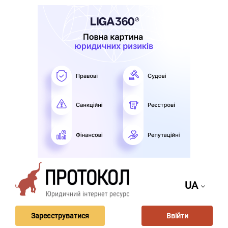
UA
Зареєструватися
Ввійти