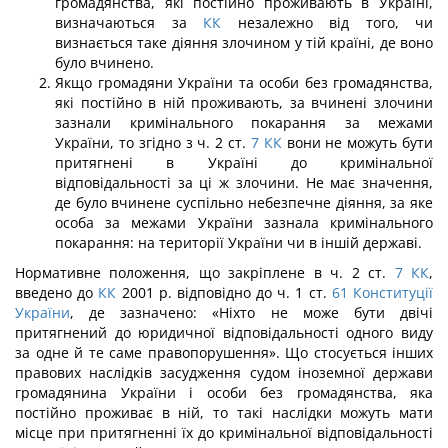
громадянства, які постійно проживають в Україні,
визначаються за
КК
незалежно від того, чи
визнається таке діяння злочином у тій країні, де воно
було вчинено.
Якщо громадяни України та особи без громадянства,
які постійно в ній про­живають, за вчинені злочини
зазнали кримінального покарання за межами
України, то згідно з ч. 2 ст.
7
КК
вони не можуть бути
притягнені в Україні до кримінальної
відповідальності за ці ж злочини. Не має значення,
де було вчинене суспільно небез­печне діяння, за яке
особа за межами України зазнала кримінального
покарання: на території України чи в іншій державі.
Нормативне положення, що закріплене в ч. 2 ст.
7
КК
,
введено до
КК
2001 р. відповідно до ч. 1 ст.
61
Конституції
України
, де зазначено: «Ніхто не може бути двічі
притягнений до юридичної відповідальності одного виду
за одне й те саме правопорушення». Що стосується інших
правових наслідків засудження судом іноземної держави
громадянина України і особи без громадянства, яка
постійно проживає в ній, то такі наслідки можуть мати
місце при притягненні їх до кримі­нальної відповідальності