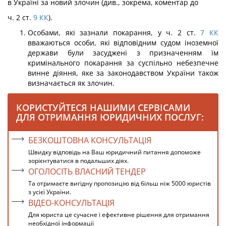
в Україні за новий злочин (див., зокрема, коментар до
ч. 2 ст.
9
КК
).
Особами, які зазнали покарання, у ч. 2 ст.
7
КК
вважаються особи, які відповід­ним судом іноземної
держави були засуджені з призначенням їм
кримінального по­карання за суспільно небезпечне
винне діяння, яке за законодавством України також
визначається як злочин.
КОРИСТУЙТЕСЯ НАШИМИ СЕРВІСАМИ
ДЛЯ ОТРИМАННЯ ЮРИДИЧНИХ ПОСЛУГ:
БЕЗКОШТОВНА КОНСУЛЬТАЦІЯ
Швидку відповідь на Ваш юридичний питання допоможе
зорієнтуватися в подальших діях.
ОГОЛОСІТЬ ВЛАСНИЙ ТЕНДЕР
Та отримаєте вигідну пропозицію від більш ніж 5000 юристів
з усієї України.
ВІДЕО-КОНСУЛЬТАЦІЯ
Для юриста це сучасне і ефективне рішення для отримання
необхідної інформації