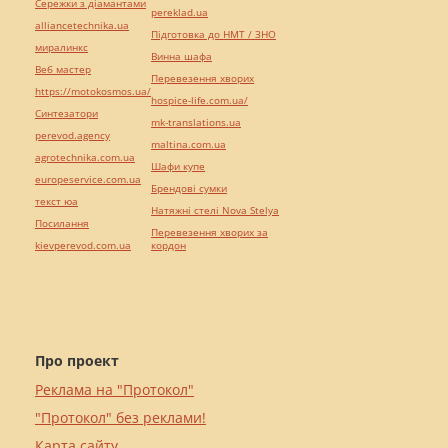
Сережки з діамантами
pereklad.ua
alliancetechnika.ua
Підготовка до НМТ / ЗНО
миралинкс
Винна шафа
Веб мастер
Перевезення хворих
https://motokosmos.ua/
hospice-life.com.ua/
Синтезатори
mk-translations.ua
perevod.agency
maltina.com.ua
agrotechnika.com.ua
Шафи купе
europeservice.com.ua
Брендові сумки
текст юа
Натяжні стелі Nova Stelya
Посилання
Перевезення хворих за
kievperevod.com.ua
кордон
Про проект
Реклама на "Протокол"
"Протокол" без реклами!
Карта сайту