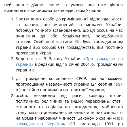
небезпечне діяння лише за умови, що таке діяння
визнається злочином за законодав­ством України.
Притягнення особи до кримінальної відповідальності
за злочин, що вчинений за межами України,
потребує точного встановлення, що ця особа на час
вчинення дії або бездіяльності, передбаченої
статтею Особливої частини
КК
, була громадянином
України або особою без громадянства, яка постійно
проживає в Україні.
Згідно зі ст. 3 Закону України «
Про громадянство
України
» в редакції від 18 січ­ня 2001 р. громадянами
України є:
усі громадяни колишнього СРСР, які на момент
проголошення незалежності України (24 серпня 1991
р.) постійно проживали на території України;
особи, незалежно від раси, кольору шкіри,
політичних, релігійних та інших переконань, статі,
етнічного та соціального походження, майнового
стану, місця про­живання, мовних чи інших ознак, які
на момент набрання чинності Законом України «
Про
громадянство України
» (13 листопада 1991 р.)