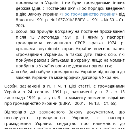
проживали в Україні і не були громадянами інших
держав (див. : Постанова ВРУ «Про порядок введення
в дію За­кону України «
Про громадянство України
» від
8 жовтня 1991 р. № 1637-ХІІ// ВВРУ. - 1991. - № 50. - Ст.
702);
особи, які прибули в Україну на постійне проживання
після 13 листопада 1991 р. і яким у паспорті
громадянина колишнього СРСР зразка 1974 р.
органами внутрішніх справ України внесено напис
«громадянин України», а також діти таких осіб, які
при­були разом з батьками в Україну, якщо на момент
прибуття в Україну вони не досягли повноліття;
особи, які набули громадянства України відповідно до
законів України та між­народних договорів України.
Особи, зазначені в п. 1 ч. 1 цієї статті, є громадянами
України з 24 серпня 1991 р., зазначені у п. 2 - з 13
листопада 1991 р., а у п. 3 - з моменту внесення відмітки
про громадянство України (ВВРУ. - 2001. - № 13. - Ст. 65).
Відповідно до зазначеного Закону документами, що
посвідчують громадянство України, є: паспорт
громадянина України; свідоцтво про належність до