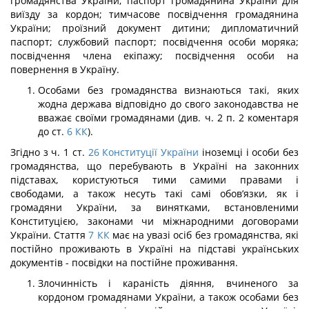
громадянства України; паспорт громадянина України для
виїзду за кордон; тимчасове посвідчення громадянина
України; проїзний документ дитини; дипломатичний
паспорт; службовий паспорт; посвідчення особи моряка;
посвідчення члена екіпажу; посвідчення особи на
повернення в Україну.
Особами без громадянства визнаються такі, яких
жодна держава відповідно до свого законодавства не
вважає своїми громадянами (див. ч. 2 п. 2 коментаря
до ст.
6
КК
).
Згідно з ч. 1 ст.
26
Конституції України
іноземці і особи без
громадянства, що перебувають в Україні на законних
підставах, користуються тими самими правами і
свободами, а також несуть такі самі обов’язки, як і
громадяни України, за винятками, встановленими
Конституцією, законами чи міжнародними договорами
України. Стат­тя
7
КК
має на увазі осіб без громадянства, які
постійно проживають в Україні на підставі українських
документів - посвідки на постійне проживання.
Злочинність і караність діяння, вчиненого за
кордоном громадянами України, а також особами без