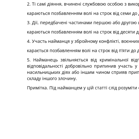
2. Ті самі діяння, вчинені службовою особою з вик
караються позбавленням волі на строк від семи до 
3. Дії, передбачені частинами першою або другою ц
караються позбавленням волі на строк від десяти д
4. Участь найманця у збройному конфлікті, воєнних
карається позбавленням волі на строк від п’яти до 
5. Найманець звільняється від кримінальної від
відповідальності добровільно припинив участь у
насильницьких діях або іншим чином сприяв прип
складу іншого злочину.
Примітка. Під найманцем у цій статті слід розуміти 