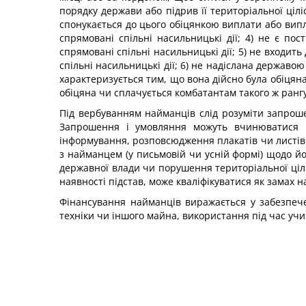
порядку держави або підрив її територіальної цілі
спонукається до цього обіцянкою виплати або випл
спрямовані спільні на­сильницькі дії; 4) не є п
спрямовані спільні насильниць­кі дії; 5) не входит
спільні насильницькі дії; 6) не надіслана державо
характеризується тим, що вона дійсно була обіцяна
обіцяна чи сплачується комба­тантам такого ж рангу
Під вербуванням найманців слід розуміти запрош
Запрошення і умовляння можуть вчинюватися що
інформування, розповсюдження плакатів чи листіво
з найманцем (у пись­мовій чи усній формі) щодо й
державної влади чи по­рушення територіальної ціл
наявності підстав, може кваліфікуватися як замах н
Фінансування найманців виражається у забезпечен
техніки чи іншого майна, використання під час уч