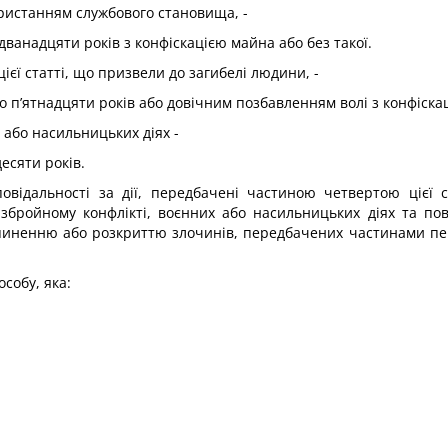
ористанням службового становища, -
дванадцяти років з конфіскацією майна або без такої.
ієї статті, що призвели до загибелі людини, -
о п’ятнадцяти років або довічним позбавленням волі з конфіскац
 або насильницьких діях -
десяти років.
повідальності за дії, передбачені частиною четвертою цієї 
 збройному конфлікті, воєнних або насильницьких діях та пов
иненню або розкриттю злочинів, передбачених частинами першо
особу, яка: