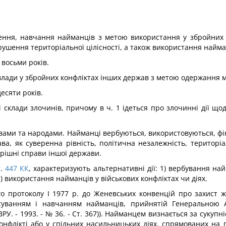
ення, навчання найман­ців з метою використання у збройних к
ення те­риторіальної цілісності, а також використання найманці
 восьми років.
влади у збройних кон­фліктах інших держав з метою одержання 
десяти років.
склади злочинів, причому в ч. 1 ідеться про злочинні дії щод
вами та народами. Найман­ці вербуються, використовуються, фі
, як суверенна рівність, політична незалежність, територіа
трішні справи іншої держави.
.
447
КК
, характеризують альтернативні дії: 1) вербування най
 використання найманців у вій­ськових конфліктах чи діях.
о протоколу І 1977 р. до Же­невських конвенцій про захист ж
суванням і навчанням найманців, при­йнятій Генеральною
РУ. - 1993. - № 36. - Ст. 367)). Найманцем визнається за сукупн
онфлікті або у спільних насильницьких діях, спрямованих на