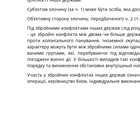
Суб’єктом злочину (за ч. 1) може бути особа, яка дос
Об’єктивну сторону злочину, передбаченого ч. 2 ст.
Під збройними конфліктами інших держав слід розу
- це збройні конфлікти між двома чи більше держа
проти колоніального панування, іноземної окупа
характеру можуть бути між збройними силами одніє
ваними групами, які, перебуваючи під відповід
погоджені воєнні дії. У більшості випадків такі к
порядку та ви­никнення обстановки внутрішньої нап
Участь у збройних конфліктах інших держав означа
операції, керівництво боєм, індивідуальне викона