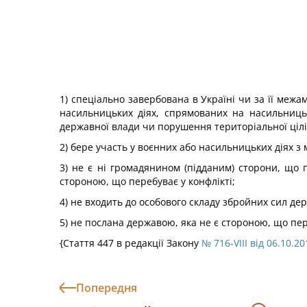
1) спеціально завербована в Україні чи за її межа
насильницьких діях, спрямованих на насильниць
державної влади чи порушення територіальної цілі
2) бере участь у воєнних або насильницьких діях з
3) не є ні громадянином (підданим) сторони, що п
стороною, що перебуває у конфлікті;
4) не входить до особового складу збройних сил держ
5) не послана державою, яка не є стороною, що пере
{Стаття 447 в редакції Закону
№ 716-VIII від 06.10.20
Попередня