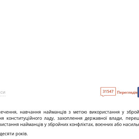
31547
кси
Переглядів
зпечення, навчання найманців з метою використання у збройн
я конституційного ладу, захоплення державної влади, переш
ристання найманців у збройних конфліктах, воєнних або насильн
десяти років.