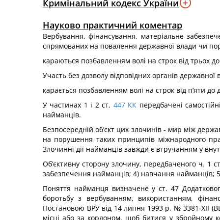
Кримінальний кодекс України
Науково практичний коментар
Вербування, фінансування, матеріальне забезпеч
спрямованих на повалення державної влади чи поруш
караються позбавленням волі на строк від трьох до
Участь без дозволу відповідних органів державної 
карається позбавленням волі на строк від п’яти до 
У частинах 1 і 2 ст.
447
КК
передбачені самостійні 
найманців.
Безпосередній об’єкт цих злочинів - мир між держа
на порушення таких принципів міжнародного права
Злочинні дії найманців завжди є втручанням у вну
Об’єктивну сторону злочину, передбаченого ч. 1 ст
забезпечення найманців; 4) навчання найманців; 5)
Поняття найманця визначене у ст. 47 Додатковог
боротьбу з вербуванням, використанням, фінан
Постановою ВРУ від 14 липня 1993 р. № 3381-ХІІ (ВВ
місці або за кордоном, щоб битися у збройному к