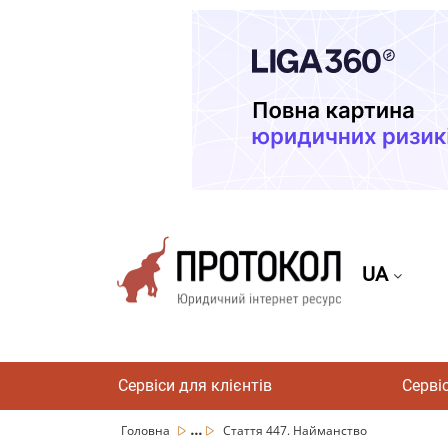
UA
Сервіси для клієнтів
Серві
...
Головна
Стаття 447. Найманство