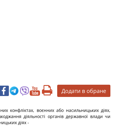
Додати в обране
их конфліктах, воєнних або насильницьких діях,
коджання діяльності органів державної влади чи
ицьких діях -