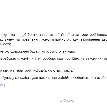
ми для того, щоб брати на території України чи території інши
ку зміну чи повалення конституційного ладу, захоплення дер
сності;
 метою одержання будь-якої особистої вигоди;
еребуває у конфлікті, ні особою, яка постійно на законних п
ави, на території якої здійснюються такі дії;
буває у конфлікті, для виконання офіційних обов’язків як особи,
15
}
575/575