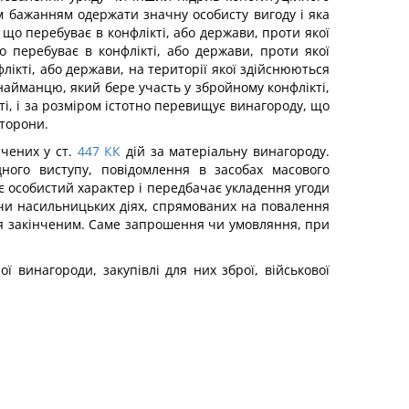
ном бажанням одержати значну особисту вигоду і яка
що перебуває в конфлікті, або держави, проти якої
о перебуває в конфлікті, або держави, проти якої
флікті, або держави, на території якої здійснюються
 найманцю, який бере участь у збройному конфлікті,
ті, і за розміром істотно перевищує винагороду, що
сторони.
чених у ст.
447
КК
дій за матеріальну винагороду.
ного виступу, повідомлення в засобах масового
є особистий характер і передбачає укладення угоди
в чи насильницьких діях, спрямованих на повалення
ься закінченим. Саме запрошення чи умовляння, при
 винагороди, закупівлі для них зброї, військової