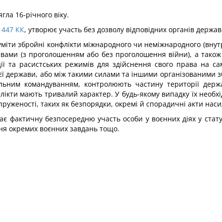
ягла 16-річного віку.
447
КК
, утворює участь без дозволу відповідних органів держа
міти збройні конфлікти міжнародного чи неміжнародного (внут
вами (з проголошенням або без проголошення війни), а також 
ції та расистських режимів для здійснення свого права на с
ї держави, або між такими сила­ми та іншими організованими з
альним командуванням, контролюють частину території держ
онфлікти мають тривалий характер. У будь-якому випадку їх необ
руженості, таких як безпорядки, окремі й спо­радичні акти наси
є фактичну безпосередню участь особи у воєнних діях у стату
ння окремих воєнних завдань тощо.