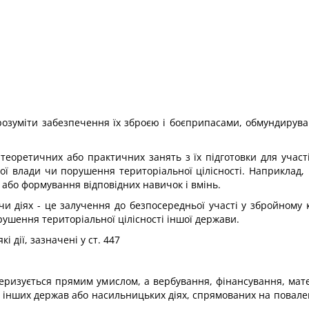
озуміти забезпечення їх збро­єю і боєприпасами, обмундирува
еоретичних або практичних занять з їх підготовки для участі
 влади чи порушення територіаль­ної цілісності. Наприклад, 
 або формування відповідних навичок і вмінь.
и діях - це залучення до безпосередньої участі у збройному 
ушення територіальної цілісності іншої держави.
 дії, зазначені у ст. 447
ктеризується прямим умис­лом, а вербування, фінансування, ма
ах інших держав або насильницьких діях, спрямованих на повал