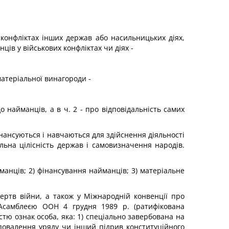
онфліктах інших держав або насиль­ницьких діях,
в у військових кон­фліктах чи діях -
матеріальної винагороди -
о найманців, а в ч. 2 - про відповідальність самих
нансуються і навчаються для здійснення діяль­ності
льна цілісність держав і самовизначення народів.
манців; 2) фінансування найманців; 3) матеріаль­не
ертв війни, а також у Міжнародній конвенції про
 Асамблеєю ООН 4 грудня 1989 р. (ратифікована
істю ознак особа, яка: 1) спеціально завербована на
 повалення уряду чи інший підрив конституційного