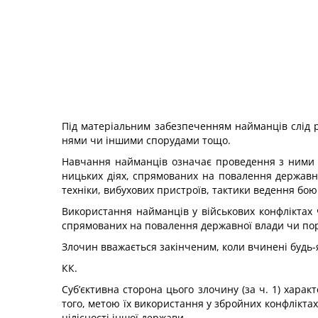
Під матеріальним забезпеченням найманців слід р
нями чи іншими спорудами тощо.
Навчання найманців означає проведення з ними т
ницьких діях, спрямованих на повалення державної
техніки, вибухових пристроїв, тактики ведення бою
Використання найманців у військових конфліктах ч
спрямованих на повалення державної влади чи пор
Злочин вважається закінченим, коли вчинені будь-які
КК.
Суб’єктивна сторона цього злочину (за ч. 1) хара
того, метою їх використання у збройних конфлікт
ціліс­ності іншої держави.