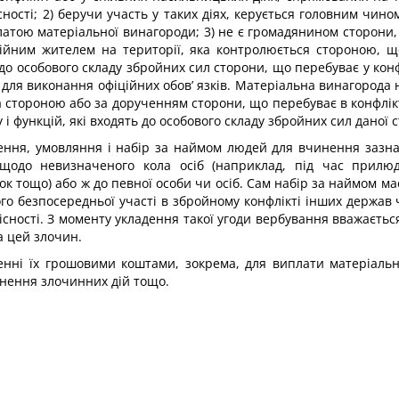
сності; 2) беручи участь у таких діях, керується голо­вним чи
атою матеріальної винагороди; 3) не є громадянином сторони, 
остійним жителем на території, яка контролюється стороною, щ
ь до особового складу збройних сил сторони, що перебуває у кон­
ю для виконання офіційних обов’ язків. Матеріальна винагорода
 стороною або за дорученням сторони, що перебуває в конфлік­
 і функцій, які входять до особового складу збройних сил даної 
ення, умовляння і набір за наймом людей для вчинення зазна
до невизначеного кола осіб (напри­клад, під час прилюд
к тощо) або ж до певної особи чи осіб. Сам набір за наймом ма
ого безпосередньої участі в збройному конфлікті інших держа
існості. З моменту укладення такої угоди вербування вважаєт
а цей злочин.
ні їх грошовими коштами, зокрема, для виплати матеріальної
инення злочинних дій тощо.