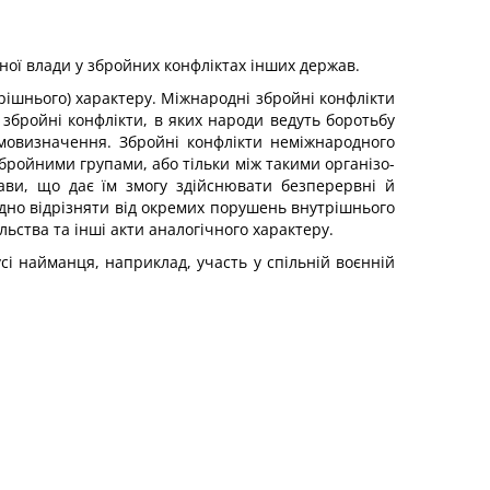
вної влади у збройних конфліктах інших держав.
рішнього) характеру. Міжнародні збройні конфлікти
збройні конфлікти, в яких народи ведуть бо­ротьбу
амовизначення. Збройні конфлікти неміжнародного
бройними групами, або тільки між такими організо­
ави, що дає їм змогу здійснювати безперервні й
хідно відрізняти від окремих порушень внутрішнього
льства та інші акти аналогічного характеру.
сі найманця, наприклад, участь у спільній воєнній