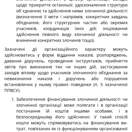
щодо прикриття останньої; удосконалення структури
об’ єднання) та здійснення ними злочинної діяльності
(визначення її мети і напрямів, конкретних завдань
об’єднання, його структурних частин або окремих
учасників, координація їхніх дій; ініціювання
здійснення певного виду злочинної діяльності чи
вчинення конкретних злочинів тощо).
Зазначені дії організаційного характеру можуть
здійснюватись у формі віддання наказів, розпоряджень,
давання доручень, проведення інструктажів, прийняття
звітів про виконання тих чи інших дій, застосування
заходів впливу щодо учасників зло­чинного об’єднання за
невиконання наказів і доручень або порушення
встановлених у ньому правил поведінки (п. 5 зазначеної
ППВСУ).
Забезпечення фінансування злочинної діяльності чи
злочинної організації може полягати і в організації
постачання їй коштів іншими особами, і в
безпосередньому його здійсненні. У такий спосіб
кошти можуть спрямовуватись на фінансування ви­
трат, пов’язаних як із функціонуванням організованої