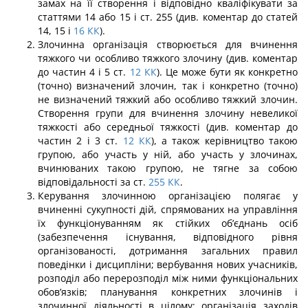
замах на її створення і відповідно кваліфікувати за
статтями 14 або 15 і ст. 255 (див. коментар до статей
14, 15 і
16
КК
).
Злочинна організація створюється для вчинення
тяжкого чи особливо тяжкого злочину (див. коментар
до частин 4 і 5 ст.
12
КК
). Це може бути як конкретно
(точ­но) визначений злочин, так і конкретно (точно)
не визначений тяжкий або особливо тяжкий злочин.
Створення групи для вчинення злочину невеликої
тяжкості або серед­ньої тяжкості (див. коментар до
частин 2 і 3 ст.
12
КК
), а також керівництво такою
групою, або участь у ній, або участь у злочинах,
вчинюваних такою групою, не тягне за собою
відповідальності за ст.
255
КК
.
Керування злочинною організацією полягає у
вчиненні сукупності дій, спря­мованих на управління
їх функціонуванням як стійких об’єднань осіб
(забезпечення існування, відповідного рівня
організованості, дотримання загальних правил
поведін­ки і дисципліни; вербування нових учасників,
розподіл або перерозподіл між ними функціональних
обов’язків; планування конкретних злочинів і
злочинної діяльності в цілому; організація заходів