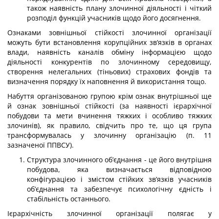
також наявність плану злочинної діяльності і чіткий
розподіл функцій учасників щодо його досягнення.
Ознаками зовнішньої стійкості злочинної організації
можуть бути встановлення корупційних зв’язків в органах
влади, наявність каналів обміну інформацією щодо
діяльності конкурентів по злочинному середовищу,
створення нелегальних (тіньових) страхових фондів та
визначення порядку їх наповнення й використання тощо.
Набуття організованою групою крім ознак внутрішньої ще
й ознак зовнішньої стійкості (за наявності ієрархічної
побудови та мети вчинення тяжких і особливо тяжких
злочинів), як правило, свідчить про те, що ця група
трансформувалась у зло­чинну організацію (п. 11
зазначеної ППВСУ).
Структура злочинного об’єднання - це його внутрішня
побудова, яка визнача­ється відповідною
конфігурацією і змістом стійких зв’язків учасників
об’єднання та забезпечує психологічну єдність і
стабільність останнього.
Ієрархічність злочинної організації полягає у