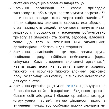
системну корупцію в органах влади тощо.
Злочинні організації за своєю природою
застосовують або можуть застосовува­ти погрози або
насильство, завжди готові через своїх членів або
інших озброєних злочинців скористатися зброєю і,
отже, залякують людей, викликають почуття неза­
хищеності, породжують у населення обґрунтовану
тривогу за збереженість життя, здоров’я, власності
тощо. До того ж зіткнення між злочинними
організаціями небез­печні для сторонніх.
Злочинна організація - це організована група
особливого роду, найбільш небез­печна форма
співучасті. Саме створення злочинної організації,
навіть якщо вона не встигла вчинити жодного
тяжкого чи особливо тяжкого злочину, серйозно
порушує громадську безпеку і є значною небезпекою
для суспільства.
Злочинна організація (ч. 4 ст.
28
КК
) - це внутрішньо
й зовнішньо стійке ієрар­хічне об’єднання трьох і
більше осіб або двох і більше організованих груп
(структур­них частин), метою діяльності якого є
вчинення тяжких або особливо тяжких злочинів чи