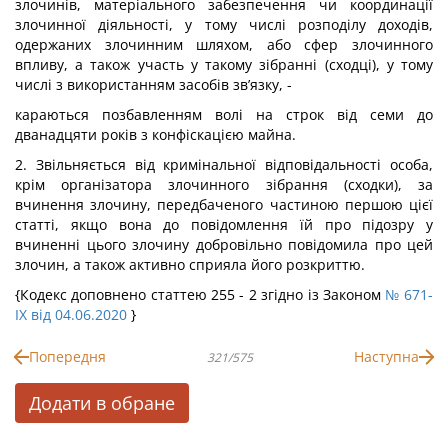
злочинів, матеріального забезпечення чи координації
злочинної діяльності, у тому числі розподілу доходів,
одержаних злочинним шляхом, або сфер злочинного
впливу, а також участь у такому зібранні (сходці), у тому
числі з використанням засобів зв’язку, -
караються позбавленням волі на строк від семи до
дванадцяти років з конфіскацією майна.
2. Звільняється від кримінальної відповідальності особа,
крім організатора злочинного зібрання (сходки), за
вчинення злочину, передбаченого частиною першою цієї
статті, якщо вона до повідомлення їй про підозру у
вчиненні цього злочину добровільно повідомила про цей
злочин, а також активно сприяла його розкриттю.
{Кодекс доповнено статтею 255 - 2 згідно із Законом
№ 671-
IX від 04.06.2020
}
Попередня
Наступна
321/575
Додати в обране