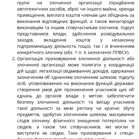
групи чи злочинної організації (придбання
автотехнічних засобів, зброї чи іншого майна, оренда
приміщення, ви­плата коштів членам цих об’єднань за
виконання відповідних функцій, а також вина­городи
виконавцям та іншим співучасникам злочинів, підкуп
представників влади, здійснення розвідувальних
заходів, вкладення коштів у незаконну
підприємницьку діяльність тощо), так і зі вчиненням
конкретного злочину (абз. 1 п. 6 зазначеної ППВСУ).
Організація приховування злочинної діяльності або
злочинної організації може полягати у координації
дій щодо: легалізації (відмивання) доходів, одержаних
зазна­ченим об’ єднанням злочинним шляхом; підкупу
осіб, уповноважених на виконання функцій держави;
створення умов для проникнення учасників цих об’
єднань до ор­ганів влади з метою забезпечити
безпеку злочинної діяльності та виїзду учасників
такої діяльності за межі регіону чи країни; збуту
предметів, здобутих злочинним шляхом; маскування
слідів злочину; фізичного знищення потерпілих чи
свідків, а та­кож тих співучасників, які могли б
виступити як свідки. Таке приховування є специ­