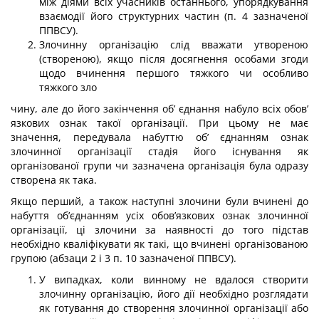
між діями всіх учасників останньо­го, упорядкування
взаємодії його структурних частин (п. 4 зазначеної
ППВСУ).
Злочинну організацію слід вважати утвореною
(створеною), якщо після до­сягнення особами згоди
щодо вчинення першого тяжкого чи особливо
тяжкого зло­
чину, але до його закінчення об’ єднання набуло всіх обов’
язкових ознак такої органі­зації. При цьому не має
значення, передувала набуттю об’ єднанням ознак
злочинної організації стадія його існування як
організованої групи чи зазначена організація була одразу
створена як така.
Якщо перший, а також наступні злочини були вчинені до
набуття об’єднанням усіх обов’язкових ознак злочинної
організації, ці злочини за наявності до того підстав
необхідно кваліфікувати як такі, що вчинені організованою
групою (абзаци 2 і 3 п. 10 зазначеної ППВСУ).
У випадках, коли винному не вдалося створити
злочинну організацію, його дії необхідно розглядати
як готування до створення злочинної організації або