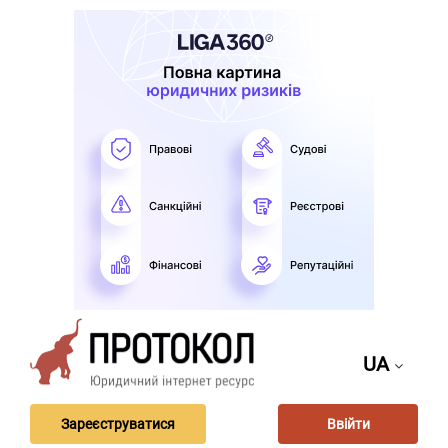
UA
Зареєструватися
Ввійти