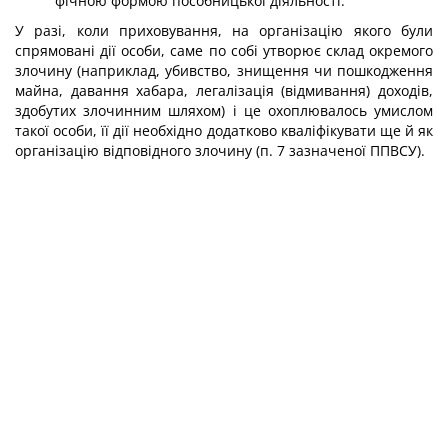
фічною формою пособницької діяльності.
У разі, коли приховування, на організацію якого були
спрямовані дії особи, саме по собі утворює склад окремого
злочину (наприклад, убивство, знищення чи пошко­дження
майна, давання хабара, легалізація (відмивання) доходів,
здобутих злочинним шляхом) і це охоплювалось умислом
такої особи, її дії необхідно додатково кваліфі­кувати ще й як
організацію відповідного злочину (п. 7 зазначеної ППВСУ).