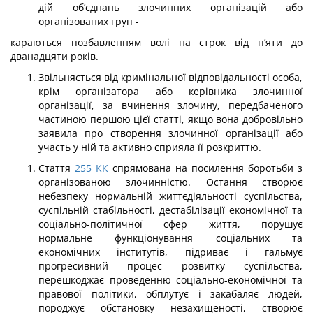
дій об’єднань злочинних організацій або
організованих груп -
караються позбавленням волі на строк від п’яти до
дванадцяти років.
Звільняється від кримінальної відповідальності особа,
крім організатора або керівника злочинної
організації, за вчинення злочину, передбаченого
части­ною першою цієї статті, якщо вона добровільно
заявила про створення злочинної організації або
участь у ній та активно сприяла її розкриттю.
Стаття
255
КК
спрямована на посилення боротьби з
організованою злочинністю. Остання створює
небезпеку нормальній життєдіяльності суспільства,
суспільній ста­більності, дестабілізації економічної та
соціально-політичної сфер життя, порушує
нормальне функціонування соціальних та
економічних інститутів, підриває і гальмує
прогресивний процес розвитку суспільства,
перешкоджає проведенню соціально-еко­номічної та
правової політики, обплутує і закабаляє людей,
породжує обстановку незахищеності, створює