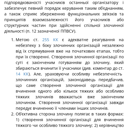
підпорядкованості учасників остан­ньої організатору і
забезпечує певний порядок керування таким об’єднанням,
а також сприяє збереженню функціональних зв’язків та
принципів взаємозалежності його учасників або
структурних частин при здійсненні спільної злочинної
діяльності (п. 12 зазначеної ППВСУ).
Метою ст.
255
КК
є адекватне реагування на
небезпеку з боку злочинних орга­нізацій незалежно
від їх спрямування вже на початкових етапах, тобто
при їх ство­ренні. Створення злочинної організації по
суті є закінченим готуванням до злочину, який
збираються вчинити її учасники (див. коментар до ст.
14
КК
). Але, ураховуючи особливу небезпечність
злочинних організацій, законодавець передбачив,
що саме створення злочинної організації для
вчинення одного або кількох тяжких або особли­во
тяжких злочинів вважається вже закінченим
злочином. Створення злочинної орга­нізації завжди
передує вчиненню її членами інших злочинів.
Об’єктивна сторона злочину полягає в таких формах:
1) створення злочинної організації для вчинення
тяжкого чи особливо тяжкого злочину; 2) керівництво