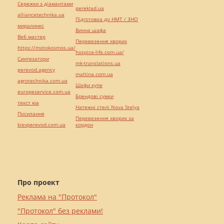
Сережки з діамантами
pereklad.ua
alliancetechnika.ua
Підготовка до НМТ / ЗНО
миралинкс
Винна шафа
Веб мастер
Перевезення хворих
https://motokosmos.ua/
hospice-life.com.ua/
Синтезатори
mk-translations.ua
perevod.agency
maltina.com.ua
agrotechnika.com.ua
Шафи купе
europeservice.com.ua
Брендові сумки
текст юа
Натяжні стелі Nova Stelya
Посилання
Перевезення хворих за
kievperevod.com.ua
кордон
Про проект
Реклама на "Протокол"
"Протокол" без реклами!