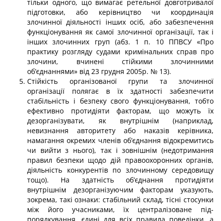
тільки одного, що вимагає ретельної довготривалої
підготовки, або керівництво чи координація
злочинної діяльності інших осіб, або забезпечення
функціонування як самої злочинної організації, так і
інших злочинних груп (абз. 1 п. 10 ППВСУ «Про
практику розгляду судами кримінальних справ про
злочини, вчинені стійкими злочин­ними
об’єднаннями» від 23 грудня 2005р. № 13).
Стійкість організованої групи та злочинної
організації полягає в їх здатності забезпечити
стабільність і безпеку свого функціонування, тобто
ефективно протиді­яти факторам, що можуть їх
дезорганізувати, як внутрішнім (наприклад,
невизнання авторитету або наказів керівника,
намагання окремих членів об’єднання відокремитись
чи вийти з нього), так і зовнішнім (недотримання
правил безпеки щодо дій правоохо­ронних органів,
діяльність конкурентів по злочинному середовищу
тощо). На здатність об’єднання протидіяти
внутрішнім дезорганізуючим факторам указують,
зокрема, такі ознаки: стабільний склад, тісні стосунки
між його учасниками, їх централізоване під­
порядкування, єдині для всіх правила поведінки, а