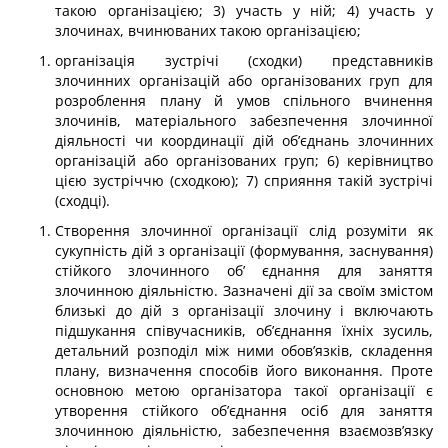
такою організацією; 3) участь у ній; 4) участь у
злочинах, вчинюваних такою організацією;
організація зустрічі (сходки) представників
злочинних організацій або організова­них груп для
розроблення плану й умов спільного вчинення
злочинів, матеріального забезпечення злочинної
діяльності чи координації дій об’єднань злочинних
організа­цій або організованих груп; 6) керівництво
цією зустріччю (сходкою); 7) сприяння такій зустрічі
(сходці).
Створення злочинної організації слід розуміти як
сукупність дій з організації (формування, заснування)
стійкого злочинного об’ єднання для заняття
злочинною ді­яльністю. Зазначені дії за своїм змістом
близькі до дій з організації злочину і включають
підшукання співучасників, об’єднання їхніх зусиль,
детальний розподіл між ними обов’язків, складення
плану, визначення способів його виконання. Проте
основною метою організатора такої організації є
утворення стійкого об’єднання осіб для заняття
злочинною діяльністю, забезпечення взаємозв’язку