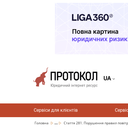
UA
Сервіси для клієнтів
Серві
...
Головна
Стаття 281. Порушення правил повіт