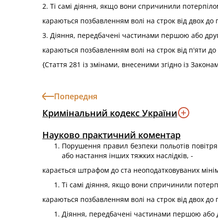
2. Ті самі діяння, якщо вони спричинили потерпіло
караються позбавленням волі на строк від двох до п
3. Діяння, передбачені частинами першою або друго
караються позбавленням волі на строк від п'яти до
{Стаття 281 із змінами, внесеними згідно із Закон
Попередня
Кримінальний кодекс України
Науково практичний коментар
Порушення правил безпеки польотів повітрян
або настання інших тяжких наслідків, -
карається штрафом до ста неоподатковуваних мініму
Ті самі діяння, якщо вони спричинили потерп
караються позбавленням волі на строк від двох до п
Діяння, передбачені частинами першою або др