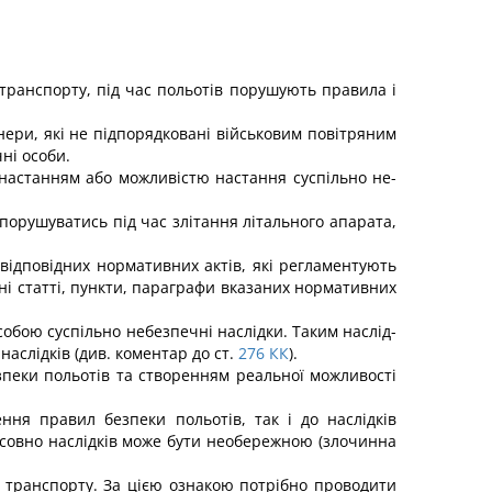
 транспорту, під час польотів порушують правила і
нери, які не підпорядковані військовим повітряним
ні особи.
2) настанням або можливістю настання суспільно не­
 порушуватись під час злітання літального апарата,
відповідних нормативних актів, які регламентують
етні статті, пункти, параграфи вказаних нормативних
собою суспільно небезпечні наслідки. Таким наслід­
аслідків (див. коментар до ст.
276
КК
).
пеки польотів та створенням реальної можливості
ння правил безпеки польотів, так і до наслідків
совно наслідків може бути необережною (злочинна
о транспорту. За цією ознакою потрібно проводити