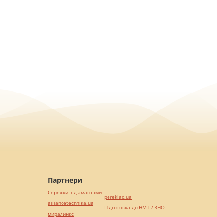
Партнери
Сережки з діамантами
pereklad.ua
alliancetechnika.ua
Підготовка до НМТ / ЗНО
миралинкс