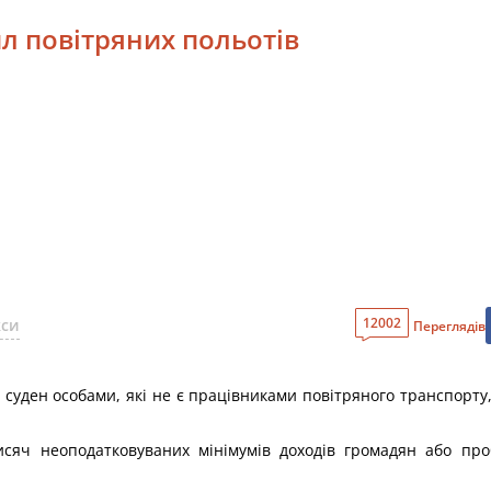
л повітряних польотів
12002
кси
Переглядів
 суден особами, які не є працівниками повітряного транспорту
тисяч неоподатковуваних мінімумів доходів громадян або про