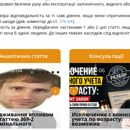
равил безпеки руху або експлуатації заліз­ничного, водного або
ора відповідальність за ті самі діяння, якщо вони спричинили
 шкоди (див. коментар до ст.
276
КК
).
ість за діяння, передбачені частинами 1 або 2 цієї статті, я
і хоча б однієї людини. До інших тяжких наслідків слід віднос
Аналітична стаття
Консультації
08-06
26-08-04
2026-08-05
2026-08-06
2026-08-04
2026-08-06
2026-07-30
уд встановив для
вживання впливом
Особливості захисту у
Документи, на яких не
Переоформлення
Исключение с воинс
Восьмий ААС фак
одування шкоди
статтею 369-2
кримінальному
проставляється
відстрочки за іншою
учета по возрасту:
підтвердив, що 
с
мінального
провадженні: я
апостиль: пер
підставою: нов
возможно
може скас