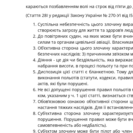
караються позбавленням волі на строк від п’яти до
(Стаття 28І у редакції Закону України № 270-УІ від І5
Суспільна небезпечність цього злочину вира
ство­рюють загрозу для життя та здоров’я люд
До повітряних суден, на яких може бути вчин
силам та органам цивільної авіації. Власник
Об’єктивна сторона цього злочину характериз
безпечних наслідків; 3) причинним зв’язком м
Діяння - це дія чи бездіяльність, яка вираж
на­брання висоти, в процесі польоту та при п
Диспозиція цієї статті є бланкетною. Тому 
виконання польотів (статути, кодекси, правила
актів, які були порушені.
Не всі допущені порушення правил польотів мо
ком, указаним у ч. 1 цієї статті, визнається 
Обов’язковою ознакою об’єктивної сторони 
настан­ня тяжких наслідків. Для її встановле
Суб’єктивна сторона злочину характеризує
порушення. Порушення правил може бути вч
самовпевненість або не­дбалість).
Суб’єктом злочину може бути пілот або член