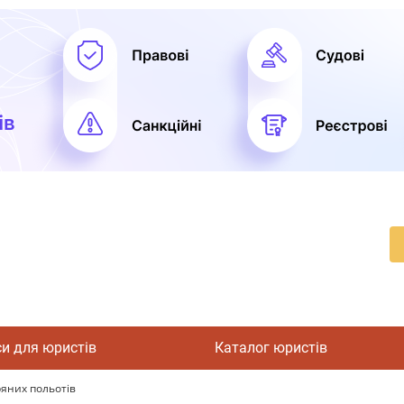
си для юристів
Каталог юристів
ряних польотів