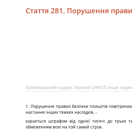
Стаття 281. Порушення прави
Кримінальний кодекс України (ЗМІСТ)
Інши коде
1. Порушення правил безпеки польотів повітряних
настання інших тяжких наслідків, -
карається штрафом від однієї тисячі до трьох 
обмеженням волі на той самий строк.