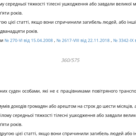
му середньої тяжкості тілесні ушкодження або завдали великої м
'яти років.
ю цієї статті, якщо вони спричинили загибель людей, або інші 
 дванадцяти років.
ами
№ 270-VI від 15.04.2008
,
№ 2617-VIII від 22.11.2018
,
№ 3342-IX 
360/575
их суден особами, які не є працівниками повітряного трансп
мів доходів громадян або арештом на строк до шести місяців, а
ілому середньої тяжкості тілесні ушкодження або завдали велико
’яти років.
угою цієї статті, якщо вони спричинили загибель людей або інш