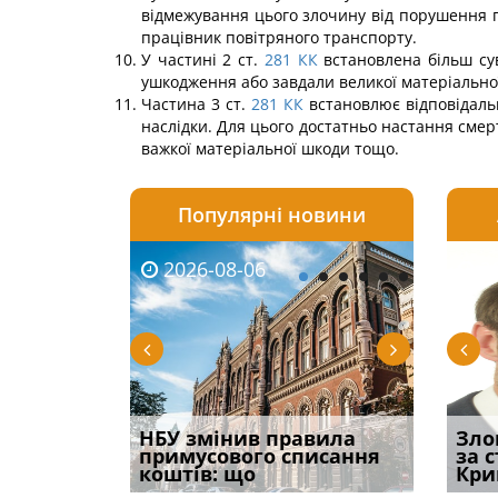
відме­жування цього злочину від порушення п
працівник повітряного транспорту.
У частині 2 ст.
281
КК
встановлена більш сув
ушкодження або завдали великої матеріальної
Частина 3 ст.
281
КК
встановлює відповідальн
наслідки. Для цього достатньо настання смерт
важкої матеріальної шкоди тощо.
Популярні новини
2026-08-06
2026-08-03
2026-
20
і
НБУ змінив правила
Водії можуть отримати
Якщо с
Зло
способом
примусового списання
компенсацію за
відшк
за 
вих
коштів: що
незаконні дії
наявні
Кри