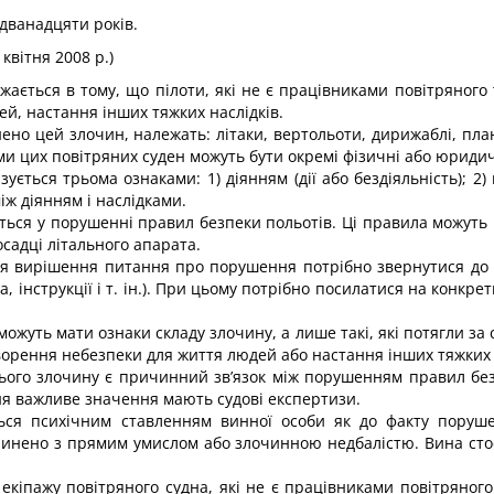
 дванадцяти років.
 квітня 2008 р.)
жається в тому, що пілоти, які не є працівниками повітряного
ей, настання інших тяжких наслідків.
ено цей злочин, належать: літаки, вертольоти, дирижаблі, пла
ами цих повітряних суден можуть бути окремі фізичні або юридич
ується трьома ознаками: 1) ді­янням (дії або бездіяльність); 
іж діянням і наслідками.
ається у порушенні правил безпеки польотів. Ці правила можуть
осадці літального апарата.
для вирішення питання про пору­шення потрібно звернутися до 
, інструкції і т. ін.). При цьому потріб­но посилатися на конкр
жуть мати ознаки складу зло­чину, а лише такі, які потягли за 
створення небезпеки для життя людей або настання інших тяжких н
цього злочину є причинний зв’язок між порушенням правил без
ння важливе значення мають судові експертизи.
ться психічним ставленням винної особи як до факту поруше
инено з прямим умислом або злочинною недбалістю. Вина сто
 екіпажу повітряного судна, які не є працівниками повітряног