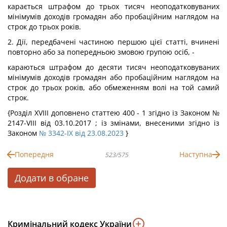
карається штрафом до трьох тисяч неоподатковуваних
мінімумів доходів громадян або пробаційним наглядом на
строк до трьох років.
2. Дії, передбачені частиною першою цієї статті, вчинені
повторно або за попередньою змовою групою осіб, -
караються штрафом до десяти тисяч неоподатковуваних
мінімумів доходів громадян або пробаційним наглядом на
строк до трьох років, або обмеженням волі на той самий
строк.
{Розділ XVIII доповнено статтею 400 - 1 згідно із Законом №
2147-VIII від 03.10.2017 ; із змінами, внесеними згідно із
Законом
№ 3342-IX від 23.08.2023
}
Попередня
Наступна
523/575
Додати в обране
Кримінальний кодекс України