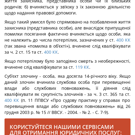
життя захисника, представни­ка особи чи їх близьких
родичів; б) вчиняється у зв’язку з їх законною діяльністю
щодо надання правової допомоги.
Якщо такий умисел було спрямовано на позбавлення життя
захисника (представ­ника особи), але внаслідок припущеної
помилки посягання фактично вчиняється щодо особи, яка
не належить до числа потерпілих, зазначених у ст.
400
КК
(так звана «по­милка в об’єкті»), вчинене слід кваліфікувати
за ч. 2 ст. 15 та ст.
400
КК
.
Якщо потерпілому було заподіяно смерть з необережності,
вчинене слід кваліфі­кувати за ст.
119
КК
.
Суб’єкт злочину - особа, яка досягла 14-річного віку. Якщо
даний злочин вчинила службова особа при перевищенні
влади або службових повноважень, її ді­яння слід
кваліфікувати як сукупність злочинів - за ч. 3 ст. 365 та ст.
400
КК
(п. 11 ППВСУ «Про судову практику у справах про
перевищення влади або службових повно­важень» від 26
грудня 2003 р. № 15 // ВВСУ. - 2004. - № 2. - С. 7-9).
КОРИСТУЙТЕСЯ НАШИМИ СЕРВІСАМИ
ДЛЯ ОТРИМАННЯ ЮРИДИЧНИХ ПОСЛУГ: