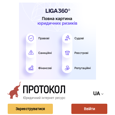
UA
Зареєструватися
Ввійти