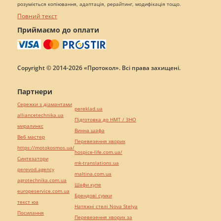
розуміється копіювання, адаптація, рерайтинг, модифікація тощо.
Повний текст
Приймаємо до оплати
Copyright © 2014-2026 «Протокол». Всі права захищені.
Партнери
Сережки з діамантами
pereklad.ua
alliancetechnika.ua
Підготовка до НМТ / ЗНО
миралинкс
Винна шафа
Веб мастер
Перевезення хворих
https://motokosmos.ua/
hospice-life.com.ua/
Синтезатори
mk-translations.ua
perevod.agency
maltina.com.ua
agrotechnika.com.ua
Шафи купе
europeservice.com.ua
Брендові сумки
текст юа
Натяжні стелі Nova Stelya
Посилання
Перевезення хворих за