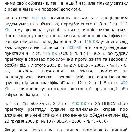
ними своїх обов’язків, так і в інший час, але тіль­ки у зв’язку
з наданням ними правової допомоги.
За статтею
400
КК
посягання на життя є спеціальним
видом умисного вбивства, передбаченого п. 8 ч. 2 ст.
115
КК
, тому ідеальна сукупність цих злочинів виключа­ється.
Проте, якщо у посяганні на життя наявні інші кваліфікуючі
ознаки вбивства, передбачені ч. 2 ст.
115
КК
, учинене слід
кваліфікувати не лише за ст.
400
КК
, а й за відповідними
пунктами ч. 2 ст.
115
КК
(абз. 5 п. 12 ППВСУ «Про судову
практику в справах про злочини проти життя та здоров ’я
особи» від 7 лютого 2003 р. № 2 // ВВСУ. - 2003. - № 1. - С.
39). Зокрема, посягання на життя, вчинене за
попередньою змовою групою осіб чи організованою
групою, підлягає кваліфікації за п. 12 ч. 2 ст. 115 та ст.
400
КК
, а вчинене учасниками злочинної організації або
озброєної банди — за
ч. 1 ст. 255 або за ст. 257 і ст.
400
КК
(п. 26 ППВСУ «Про
практику розгляду судами кримінальних справ про
злочини, вчинені стійкими злочинними об’єднаннями» від
23 грудня 2005 р. № 13 // ВВСУ. - 2006. - № 1. - С. 6).
Якщо для посягання на життя потерпілого винний