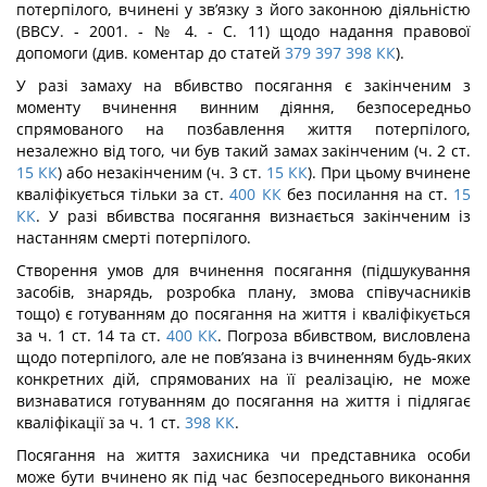
потерпілого, вчинені у зв’язку з його за­конною діяльністю
(ВВСУ. - 2001. - № 4. - С. 11) щодо надання правової
допомоги (див. коментар до статей
379
397
398
КК
).
У разі замаху на вбивство посягання є закінченим з
моменту вчинення винним діяння, безпосередньо
спрямованого на позбавлення життя потерпілого,
незалежно від того, чи був такий замах закінченим (ч. 2 ст.
15
КК
) або незакінченим (ч. 3 ст.
15
КК
). При цьому вчинене
кваліфікується тільки за ст.
400
КК
без посилання на ст.
15
КК
. У разі вбивства посягання визнається закінченим із
настанням смерті потерпілого.
Створення умов для вчинення посягання (підшукування
засобів, знарядь, роз­робка плану, змова співучасників
тощо) є готуванням до посягання на життя і квалі­фікується
за ч. 1 ст. 14 та ст.
400
КК
. Погроза вбивством, висловлена
щодо потерпі­лого, але не пов’язана із вчиненням будь-яких
конкретних дій, спрямованих на її ре­алізацію, не може
визнаватися готуванням до посягання на життя і підлягає
кваліфі­кації за ч. 1 ст.
398
КК
.
Посягання на життя захисника чи представника особи
може бути вчинено як під час безпосереднього виконання