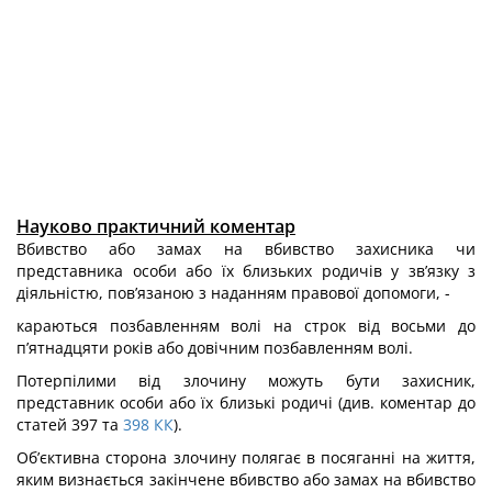
Науково практичний коментар
Вбивство або замах на вбивство захисника чи
представника особи або їх близьких родичів у зв’язку з
діяльністю, пов’язаною з наданням правової допо­моги, -
караються позбавленням волі на строк від восьми до
п’ятнадцяти років або довічним позбавленням волі.
Потерпілими від злочину можуть бути захисник,
представник особи або їх близькі родичі (див. коментар до
статей 397 та
398
КК
).
Об’єктивна сторона злочину полягає в посяганні на життя,
яким визнається закінчене вбивство або замах на вбивство