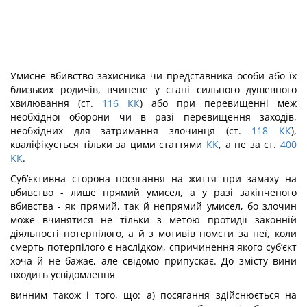
Умисне вбивство захисника чи представника особи або їх
близьких родичів, вчинене у стані сильного душевного
хвилювання (ст.
116
КК
) або при перевищенні меж
необхідної оборони чи в разі перевищення заходів,
необхідних для затримання злочинця (ст.
118
КК
),
кваліфікується тільки за цими статтями
КК
, а не за ст.
400
КК
.
Суб’єктивна сторона посягання на життя при замаху на
вбивство - лише пря­мий умисел, а у разі закінченого
вбивства - як прямий, так й непрямий умисел, бо злочин
може вчинятися не тільки з метою протидії законній
діяльності потерпілого, а й з мотивів помсти за неї, коли
смерть потерпілого є наслідком, спричинення якого суб’єкт
хоча й не бажає, але свідомо припускає. До змісту вини
входить усвідомлення
винним також і того, що: а) посягання здійснюється на