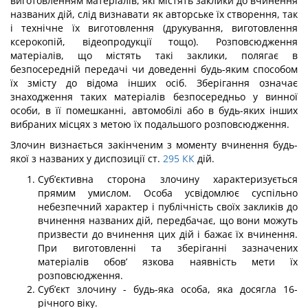
виготовленням матеріалів, які містять заклики до вчинення
названих дій, слід визна­вати як авторське їх створення, так
і технічне їх виготовлення (друкування, виготов­лення
ксерокопій, відеопродукції тощо). Розповсюдження
матеріалів, що містять такі заклики, полягає в
безпосередній передачі чи доведенні будь-яким способом
їх змісту до відома інших осіб. Зберігання означає
знаходження таких матеріалів безпосередньо у винної
особи, в її помешканні, автомобілі або в будь-яких інших
вибраних місцях з метою їх подальшого розповсюдження.
Злочин визнається закінченим з моменту вчинення будь-
якої з названих у диспо­зиції ст.
295
КК
дій.
Суб’єктивна сторона злочину характеризується
прямим умислом. Особа усві­домлює суспільно
небезпечний характер і публічність своїх закликів до
вчинення названих дій, передбачає, що вони можуть
призвести до вчинення цих дій і бажає їх вчинення.
При виготовленні та зберіганні зазначених
матеріалів обов’ язкова наявність мети їх
розповсюдження.
Суб’єкт злочину - будь-яка особа, яка досягла 16-
річного віку.