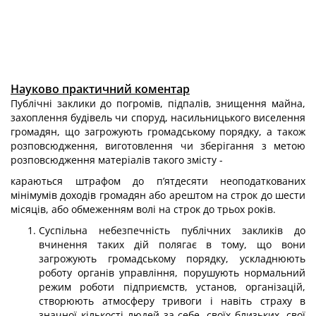
Науково практичний коментар
Публічні заклики до погромів, підпалів, знищення майна,
захоплення будівель чи споруд, насильницького виселення
громадян, що загрожують громадському порядку, а також
розповсюдження, виготовлення чи зберігання з метою
розпо­всюдження матеріалів такого змісту -
караються штрафом до п’ятдесяти неоподаткованих
мінімумів доходів гро­мадян або арештом на строк до шести
місяців, або обмеженням волі на строк до трьох років.
Суспільна небезпечність публічних закликів до
вчинення таких дій полягає в тому, що вони
загрожують громадському порядку, ускладнюють
роботу органів управління, порушують нормальний
режим роботи підприємств, установ, організацій,
створюють атмосферу тривоги і навіть страху в
значної кількості людей за себе, сво­їх близьких, свої