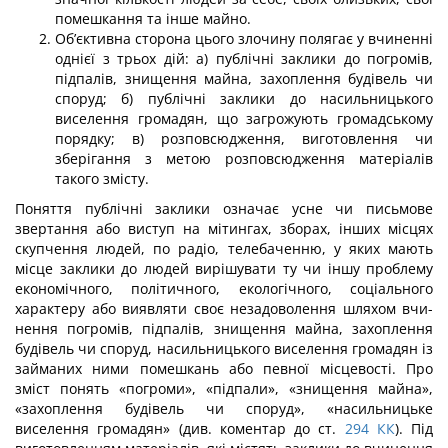
помешкання та інше майно.
Об’єктивна сторона цього злочину полягає у вчиненні
однієї з трьох дій: а) пуб­лічні заклики до погромів,
підпалів, знищення майна, захоплення будівель чи
споруд; б) публічні заклики до насильницького
виселення громадян, що загрожують громад­ському
порядку; в) розповсюдження, виготовлення чи
зберігання з метою розповсю­дження матеріалів
такого змісту.
Поняття публічні заклики означає усне чи письмове
звертання або виступ на мі­тингах, зборах, інших місцях
скупчення людей, по радіо, телебаченню, у яких мають
місце заклики до людей вирішувати ту чи іншу проблему
економічного, політичного, екологічного, соціального
характеру або виявляти своє незадоволення шляхом вчи­
нення погромів, підпалів, знищення майна, захоплення
будівель чи споруд, насиль­ницького виселення громадян із
займаних ними помешкань або певної місцевості. Про
зміст понять «погроми», «підпали», «знищення майна»,
«захоплення будівель чи споруд», «насильницьке
виселення громадян» (див. коментар до ст.
294
КК
). Під