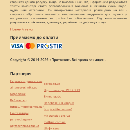
сторінках даного ресурсу, якщо не вказано інше. Під інформацією розуміються
тексти, коментарі, статті, фотозображення, малюнки, ящик-шота, скани, відео,
аудіо, інші матеріали. При використанні матеріалів, розміщених на веб -
сторінках «Протокол» наявність гіперпосилання відкритого для індексації
пошуковими системами на protocol.ua обов`язкове. Під використанням
розуміється копіювання, адаптація, рерайтинг, модифікація тощо.
Повний текст
Приймаємо до оплати
Copyright © 2014-2026 «Протокол». Всі права захищені.
Партнери
Сережки з діамантами
pereklad.ua
alliancetechnika.ua
Підготовка до НМТ / ЗНО
миралинкс
Винна шафа
Веб мастер
Перевезення хворих
https://motokosmos.ua/
hospice-life.com.ua/
Синтезатори
mk-translations.ua
perevod.agency
maltina.com.ua
agrotechnika.com.ua
Шафи купе