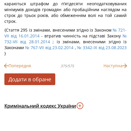
караються штрафом до п’ятдесяти неоподатковуваних
мінімумів доходів громадян або пробаційним наглядом на
строк до трьох років, або обмеженням волі на той самий
строк.
{Стаття 295 із змінами, внесеними згідно із Законом
№ 721-
VII від 16.01.2014
- втратив чинність на підставі Закону
№
732-VII від 28.01.2014
; із змінами, внесеними згідно із
Законами
№ 767-VII від 23.02.2014
,
№ 3342-IX від 23.08.2023
}
Попередня
Наступна
375/575
Додати в обране
Кримінальний кодекс України