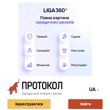
UA
Зареєструватися
Ввійти