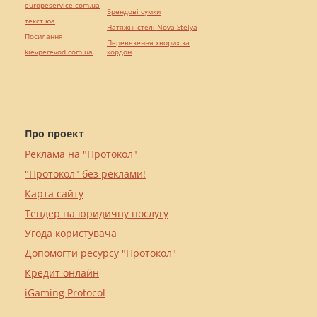
europeservice.com.ua
Брендові сумки
текст юа
Натяжні стелі Nova Stelya
Посилання
Перевезення хворих за
kievperevod.com.ua
кордон
Про проект
Реклама на "Протокол"
"Протокол" без реклами!
Карта сайту
Тендер на юридичну послугу
Угода користувача
Допомогти ресурсу "Протокол"
Кредит онлайн
iGaming Protocol