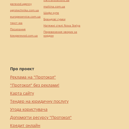
mk-translations.ua
perevod.agency
maltina.com.ua
agrotechnika.com.ua
Шафи купе
europeservice.com.ua
Брендові сумки
текст юа
Натяжні стелі Nova Stelya
Посилання
Перевезення хворих за
kievperevod.com.ua
кордон
Про проект
Реклама на "Протокол"
"Протокол" без реклами!
Карта сайту
Тендер на юридичну послугу
Угода користувача
Допомогти ресурсу "Протокол"
Кредит онлайн