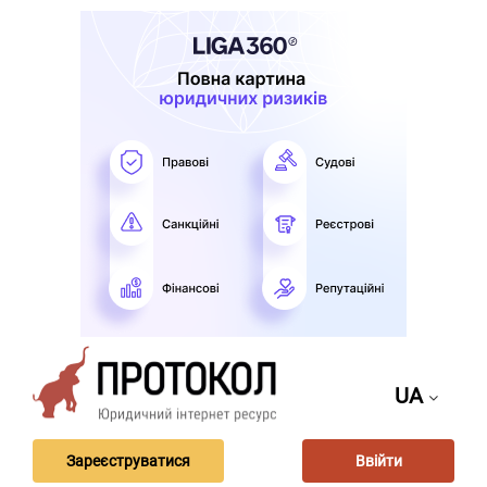
UA
Зареєструватися
Ввійти