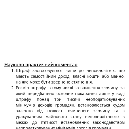
Науково практичний коментар
Штраф застосовується лише до неповнолітніх, що
мають самостійний доход, власні кошти або майно,
на яке може бути звернене стягнення.
Розмір штрафу, в тому числі за вчинення злочину, за
який передбачено основне покарання лише у виді
штрафу понад три тисячі неоподатковуваних
мінімумів доходів громадян, встановлюється судом
залежно від тяжкості вчине­ного злочину та з
урахуванням майнового стану неповнолітнього в
межах до п’ятисот встановлених законодавством
неоподатковуваних мінімумів доходів громадян.