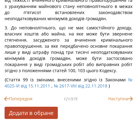
від тяжкості вчиненого кримінального правопорушення та
з урахуванням майнового стану неповнолітнього в межах
до п'ятисот встановлених законодавством
неоподатковуваних мінімумів доходів громадян.
3. До неповнолітнього, що не має самостійного доходу,
власних коштів або майна, на яке може бути звернене
стягнення, засудженого за вчинення кримінального
правопорушення, за яке передбачено основне покарання
лише у виді штрафу понад три тисячі неоподатковуваних
мінімумів доходів громадян, може бути застосовано
покарання у виді громадських робіт або виправних робіт
згідно з положеннями статей 100, 103 цього Кодексу.
{Стаття 99 із змінами, внесеними згідно із Законами
№
4025-VI від 15.11.2011
,
№ 2617-VIII від 22.11.2018
}
Попередня
Наступна
121/575
Додати в обране