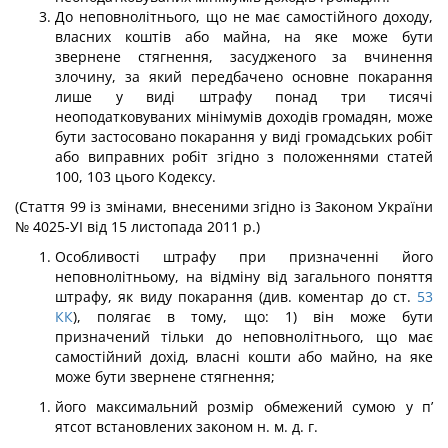
До неповнолітнього, що не має самостійного доходу,
власних коштів або майна, на яке може бути
звернене стягнення, засудженого за вчинення
злочину, за який передбачено основне покарання
лише у виді штрафу понад три тисячі
неоподатковуваних мінімумів доходів громадян, може
бути застосовано покаран­ня у виді громадських робіт
або виправних робіт згідно з положеннями статей
100, 103 цього Кодексу.
(Стаття 99 із змінами, внесеними згідно із Законом України
№ 4025-УІ від 15 листопада 2011 р.)
Особливості штрафу при призначенні його
неповнолітньому, на відміну від загального поняття
штрафу, як виду покарання (див. коментар до ст.
53
КК
), по­лягає в тому, що: 1) він може бути
призначений тільки до неповнолітнього, що має
самостійний дохід, власні кошти або майно, на яке
може бути звернене стягнення;
його максимальний розмір обмежений сумою у п’
ятсот встановлених законом н. м. д. г.