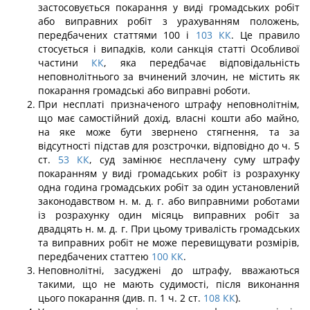
застосовується покарання у виді громадських робіт
або ви­правних робіт з урахуванням положень,
передбачених статтями 100 і
103
КК
. Це правило
стосується і випадків, коли санкція статті Особливої
частини
КК
, яка перед­бачає відповідальність
неповнолітнього за вчинений злочин, не містить як
покарання громадські або виправні роботи.
При несплаті призначеного штрафу неповнолітнім,
що має самостійний дохід, власні кошти або майно,
на яке може бути звернено стягнення, та за
відсутності підстав для розстрочки, відповідно до ч. 5
ст.
53
КК
, суд замінює несплачену суму штрафу
покаранням у виді громадських робіт із розрахунку
одна година громадських робіт за один установлений
законодавством н. м. д. г. або виправними роботами
із розрахунку один місяць виправних робіт за
двадцять н. м. д. г. При цьому тривалість громадських
та виправних робіт не може перевищувати розмірів,
передбачених статтею
100
КК
.
Неповнолітні, засуджені до штрафу, вважаються
такими, що не мають судимос­ті, після виконання
цього покарання (див. п. 1 ч. 2 ст.
108
КК
).