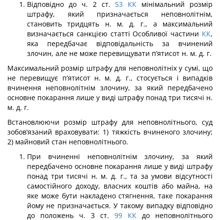
Відповідно до ч. 2 ст.
53
КК
мінімальний розмір
штрафу, який призначається неповнолітнім,
становить тридцять н. м. д. г., а максимальний
визначається санкцією статті Особливої частини
КК
,
яка передбачає відповідальність за вчинений
злочин, але не може перевищувати п’ятисот н. м. д. г.
Максимальний розмір штрафу для неповнолітніх у сумі, що
не перевищує п’ятисот н. м. д. г., стосується і випадків
вчинення неповнолітнім злочину, за який передбачено
основне покарання лише у виді штрафу понад три тисячі н.
м. д. г.
Встановлюючи розмір штрафу для неповнолітнього, суд
зобов’язаний враховува­ти: 1) тяжкість вчиненого злочину;
2) майновий стан неповнолітнього.
При вчиненні неповнолітнім злочину, за який
передбачено основне покарання лише у виді штрафу
понад три тисячі н. м. д. г., та за умови відсутності
самостійного доходу, власних коштів або майна, на
яке може бути накладено стягнення, таке по­карання
йому не призначається. У такому випадку відповідно
до положень ч. 3 ст.
99
КК
до неповнолітнього