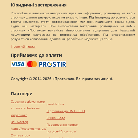
Юридичні застереження
Protocol.ua є власником авторських прав на інформацію, розміщену на веб -
сторінках даного ресурсу, якщо не вказано інше. Під інформацією розуміються
тексти, коментарі, статті, фотозображення, малюнки, ящик-шота, скани, відео,
аудіо, інші матеріали. При використанні матеріалів, розміщених на веб -
сторінках «Протокол» наявність гіперпосилання відкритого для індексації
пошуковими системами на protocol.ua обов`язкове. Під використанням
розуміється копіювання, адаптація, рерайтинг, модифікація тощо.
Повний текст
Приймаємо до оплати
Copyright © 2014-2026 «Протокол». Всі права захищені.
Партнери
Сережки з діамантами
pereklad.ua
alliancetechnika.ua
Підготовка до НМТ / ЗНО
миралинкс
Винна шафа
Веб мастер
Перевезення хворих
https://motokosmos.ua/
hospice-life.com.ua/
Синтезатори