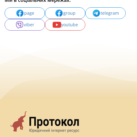
Ми в соціальних мережах:
page
group
telegram
viber
youtube