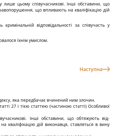
у лише цьому співучасникові. Інші обставини, що
правопорушення, що впливають на кваліфікацію дій
 кримінальній відповідальності за співучасть у
ювалося їхнім умислом.
Наступна
одексу, яка передбачає вчинений ним злочин.
атті 27 і тією статтею (частиною статті) Особливої
вучасникові. Інші обставини, що обтяжують від­
 на кваліфікацію дій виконавця, ставляться в вину