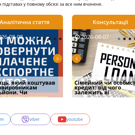
х підставах у повному обсязі за все ним вчинене.
Аналітична стаття
Консультації
08-06
26-08-08
2026-08-05
2026-08-06
2026-08-07
2026-08-07
2026-07-30
уд встановив для
яць, який коштував
Чи потрібна ФОП
Документи, на яких не
Огляд практики ВС від
Сімейний чи особис
Восьмий ААС фак
одування шкоди
овиробникам
печатка у 2026 році:
проставляється
Ростислава Кравця, що
кредит: від чого
підтвердив, що 
с
ьйони. Чи
правила засто
апостиль: пер
опублі
залежить ві
може скас
am
viber
youtube