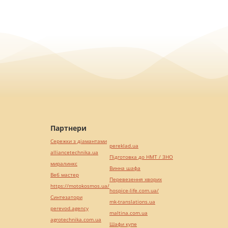
Партнери
Сережки з діамантами
pereklad.ua
alliancetechnika.ua
Підготовка до НМТ / ЗНО
миралинкс
Винна шафа
Веб мастер
Перевезення хворих
https://motokosmos.ua/
hospice-life.com.ua/
Синтезатори
mk-translations.ua
perevod.agency
maltina.com.ua
agrotechnika.com.ua
Шафи купе