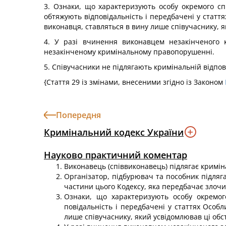
3. Ознаки, що характеризують особу окремого сп
обтяжують відповідальність і передбачені у стат
виконавця, ставляться в вину лише співучаснику, я
4. У разі вчинення виконавцем незакінченого к
незакінченому кримінальному правопорушенні.
5. Співучасники не підлягають кримінальній відпо
{Стаття 29 із змінами, внесеними згідно із Законом
Попередня
Кримінальний кодекс України
Науково практичний коментар
Виконавець (співвиконавець) підлягає кримін
Організатор, підбурювач та пособник підляга
частини цього Кодексу, яка передбачає злоч
Ознаки, що характеризують особу окремого
повідальність і передбачені у статтях Особ
лише співучаснику, який усвідомлював ці обс