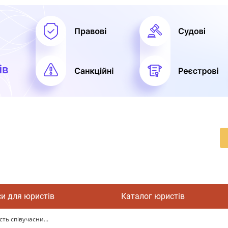
си для юристів
Каталог юристів
ть співучасни...