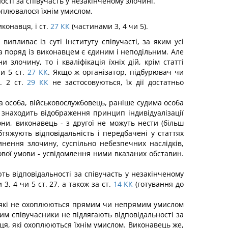
сті за співучасть у незакінченому злочині.
оплювалося їхнім умислом.
конавця, і ст.
27
КК
(частинами 3, 4 чи 5).
випливає із суті інституту співучасті, за яким усі
а поряд із виконавцем є єдиним і неподільним. Але
злочину, то і кваліфікація їхніх дій, крім статті
и 5 ст.
27
КК
. Якщо ж організатор, підбурювач чи
. 2 ст.
29
КК
не застосовуються, їх дії до­статньо
 особа, військовослужбовець, раніше судима особа
у знаходить відображення принцип індивідуалізації
рони, виконавець - з другої не можуть нести (більш
б­тяжують відповідальність і передбачені у статтях
нення злочину, суспільно небезпечних наслідків,
ової умови - усвідомлення ними вказаних обставин.
ть відповідальності за співучасть у незакінченому
3, 4 чи 5 ст. 27, а також за ст.
14
КК
(готування до
й, які не охоплюються прямим чи непрямим умислом
ким співучасники не підлягають відповідальності за
вця, які охоплюються їхнім умислом. Виконавець же,