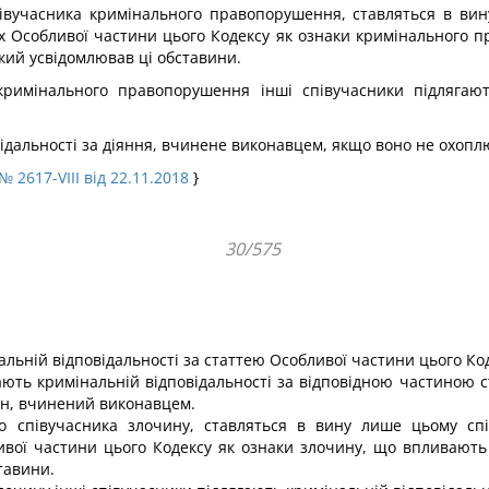
івучасника кримінального правопорушення, ставляться в вин
тях Особливої частини цього Кодексу як ознаки кримінального 
кий усвідомлював ці обставини.
римінального правопорушення інші співучасники підлягають
відальності за діяння, вчинене виконавцем, якщо воно не охопл
№ 2617-VIII від 22.11.2018
}
30/575
альній відповідальності за статтею Особливої частини цього К
ють кримінальній відпові­дальності за відповідною частиною ст
ин, вчинений виконавцем.
 співучасника злочину, став­ляться в вину лише цьому спі
ливої частини цього Кодексу як озна­ки злочину, що впливають
тавини.