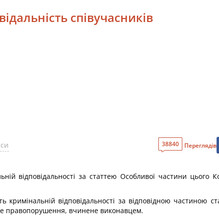
відальність співучасників
38840
кси
Переглядів
альній відповідальності за статтею Особливої частини цього 
ь кримінальній відповідальності за відповідною частиною ста
ьне правопорушення, вчинене виконавцем.