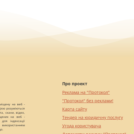
Про проект
Реклама на "Протокол"
"Протокол" без реклами!
міщену на веб -
цією розуміються
Карта сайту
а, скани, відео,
іщених на веб -
Тендер на юридичну послугу
 для індексації
 використанням
Угода користувача
що.