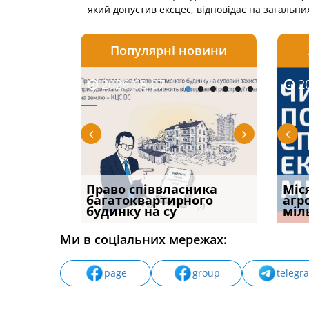
який допустив ексцес, відповідає на загальни
Популярні новини
2026-08-07
2026-08-03
2026-
20
р, але
Право співвласника
ФУНДАМЕНТАЛЬНА
Якщо с
Міс
илася: як
багатоквартирного
ПРОБЛЕМА «СУДОВОЇ
відшк
агр
будинку на су
ПРАКТИКИ», АБО ПР
наявні
міл
Ми в соціальних мережах:
page
group
telegr