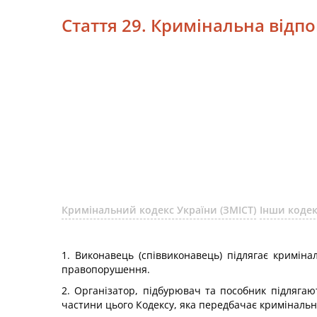
Стаття 29. Кримінальна відпо
Кримінальний кодекс України (ЗМІСТ)
Інши коде
1. Виконавець (співвиконавець) підлягає кримін
правопорушення.
2. Організатор, підбурювач та пособник підлягают
частини цього Кодексу, яка передбачає кримінал