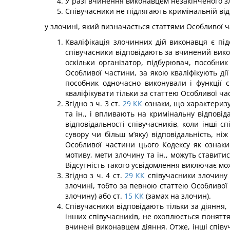
У разі вчинення виконавцем незакінченого зл
Співучасники не підлягають кримінальній від
у злочині, який визначається статтями Особливої ч
Кваліфікація злочинних дій виконавця є підст
співучас­ники відповідають за вчинений вик
оскільки організатор, під­бурювач, пособник
Особливої частини, за якою кваліфікують дії
пособник одночасно виконували і функції сп
кваліфікувати тільки за статтею Особливої ча
Згідно з ч. 3 ст.
29
КК
ознаки, що характеризу
та ін., і впливають на кримінальну відповід
відповідаль­ності співучасників, коли інші с
сувору чи більш м’яку) відповідальність, ні
Особливої частини цього Кодексу як ознаки
мотиву, мети злочину та ін., можуть ставити
Відсутність такого усвідомлення виключає мо
Згідно з ч. 4 ст.
29
КК
співучасники злочину з
злочині, тобто за певною статтею Особливо
злочину) або ст.
15
КК
(замах на злочин).
Співучасники відповідають тільки за діяння
інших співучасників, не охоплюється поняттям
вчинені виконавцем діяння. Отже, інші співуч