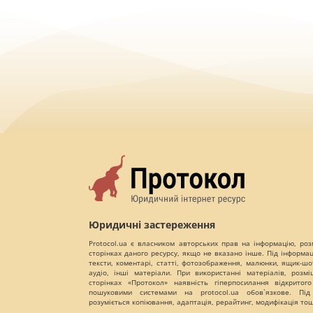
Юридичні застереження
Protocol.ua є власником авторських прав на інформацію, роз
сторінках даного ресурсу, якщо не вказано інше. Під інформа
тексти, коментарі, статті, фотозображення, малюнки, ящик-шот
аудіо, інші матеріали. При використанні матеріалів, розм
сторінках «Протокол» наявність гіперпосилання відкритого
пошуковими системами на protocol.ua обов`язкове. Під
розуміється копіювання, адаптація, рерайтинг, модифікація то