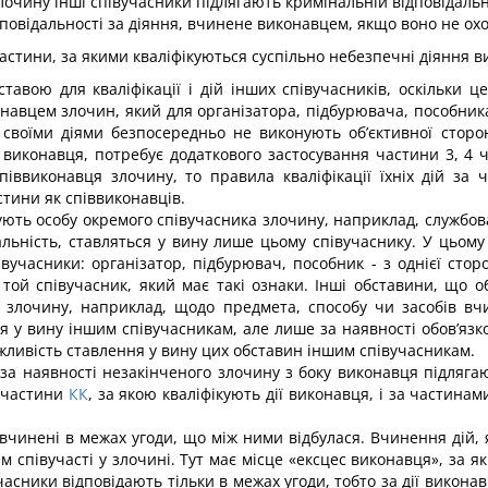
очину інші співучасники під­лягають кримінальній відповідально
повідальності за діяння, вчинене виконавцем, якщо воно не ох
астини, за якими кваліфікуються суспільно небезпечні діяння ви
авою для кваліфікації і дій інших співучасників, оскільки це 
онавцем злочин, який для організатора, підбурювача, пособник
 своїми діями безпосередньо не виконують об’єктивної сторони 
 виконавця, потребує додаткового застосування частини 3, 4 ч
іввиконавця злочину, то правила кваліфікації їхніх дій за ч
стини як співвиконавців.
ють особу окремого співучасника злочину, наприклад, службова
альність, ставляться у вину лише цьому спі­вучаснику. У цьом
півучасники: організатор, підбурювач, пособник - з однієї сто
ж той співучасник, який має такі ознаки. Інші обставини, що о
 злочину, наприклад, щодо предмета, способу чи засобів вчи
ся у вину іншим співучасникам, але лише за наявності обов’язк
жливість ставлення у вину цих обставин іншим співучасникам.
а наявності незакінченого зло­чину з боку виконавця підлягаю
ї частини
КК
, за якою кваліфікують дії виконавця, і за частинами 
, вчинені в межах угоди, що між ними відбулася. Вчинення ді
 співучасті у злочині. Тут має місце «ексцес виконавця», за я
асники відповідають тільки в межах угоди, тобто за дії викона