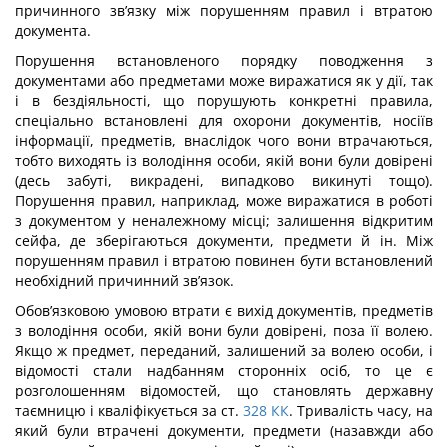
причинного зв’язку між порушенням правил і втратою
документа.
Порушення встановленого порядку поводження з
документами або предметами може виражатися як у дії, так
і в бездіяльності, що порушують конкретні правила,
спеціально встановлені для охорони документів, носіїв
інформації, предметів, вна­слідок чого вони втрачаються,
тобто виходять із володіння особи, якій вони були довірені
(десь забуті, викрадені, випадково викинуті тощо).
Порушення правил, на­приклад, може виражатися в роботі
з документом у неналежному місці; залишення відкритим
сейфа, де зберігаються документи, предмети й ін. Між
порушенням правил і втратою повинен бути встановлений
необхідний причинний зв’язок.
Обов’язковою умовою втрати є вихід документів, предметів
з володіння особи, якій вони були довірені, поза її волею.
Якщо ж предмет, переданий, залишений за волею особи, і
відомості стали надбанням сторонніх осіб, то це є
розголошенням відо­мостей, що становлять державну
таємницю і кваліфікується за ст.
328
КК
. Тривалість часу, на
який були втрачені документи, предмети (назавжди або