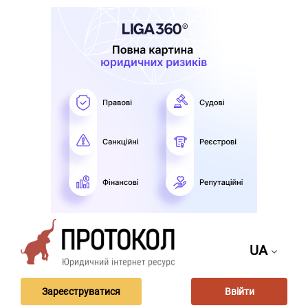
UA
Зареєструватися
Ввійти