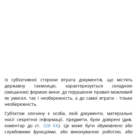
Із суб’єктивної сторони втрата документів, що містять
державну таємницю, характеризується складною
(змішаною) формою вини: до порушення правил можли­вий
як умисел, так і необережність, а до самої втрати - тільки
необережність.
Суб’єктом злочину є особа, якій документи, матеріальні
носії секретної інфор­мації, предмети, були довірені (див.
коментар до ст.
328
КК
). Це може бути обумов­лено або
службовими функціями, або виконуваною роботою, або