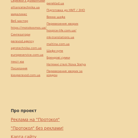
Сережки з діамантами
pereklad.ua
alliancetechnika.ua
Підготовка до НМТ / ЗНО
миралинкс
Винна шафа
Веб мастер
Перевезення хворих
https://motokosmos.ua/
hospice-life.com.ua/
Синтезатори
mk-translations.ua
perevod.agency
maltina.com.ua
agrotechnika.com.ua
Шафи купе
europeservice.com.ua
Брендові сумки
текст юа
Натяжні стелі Nova Stelya
Посилання
Перевезення хворих за
kievperevod.com.ua
кордон
Про проект
Реклама на "Протокол"
"Протокол" без реклами!
Карта сайту