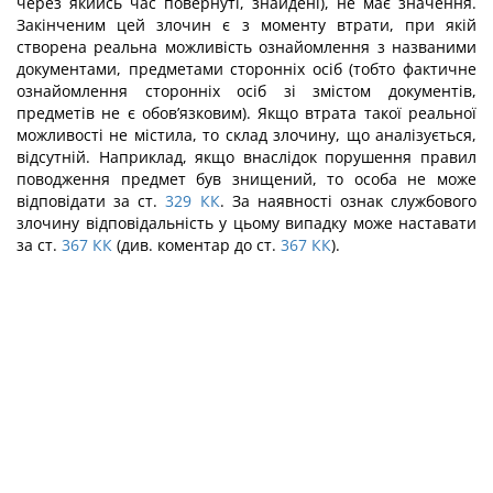
через якийсь час по­вернуті, знайдені), не має значення.
Закінченим цей злочин є з моменту втрати, при якій
створена реальна можливість ознайомлення з названими
документами, пред­метами сторонніх осіб (тобто фактичне
ознайомлення сторонніх осіб зі змістом до­кументів,
предметів не є обов’язковим). Якщо втрата такої реальної
можливості не містила, то склад злочину, що аналізується,
відсутній. Наприклад, якщо внаслідок порушення правил
поводження предмет був знищений, то особа не може
відповідати за ст.
329
КК
. За наявності ознак службового
злочину відповідальність у цьому ви­падку може наставати
за ст.
367
КК
(див. коментар до ст.
367
КК
).