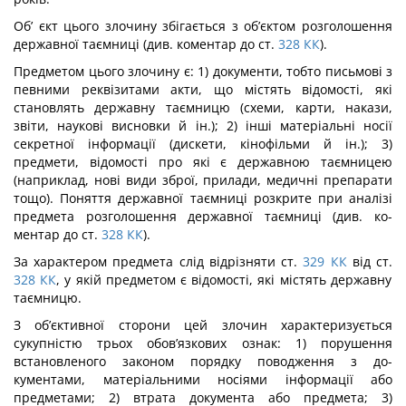
Об’ єкт цього злочину збігається з об’єктом розголошення
державної таємниці (див. коментар до ст.
328
КК
).
Предметом цього злочину є: 1) документи, тобто письмові з
певними реквізи­тами акти, що містять відомості, які
становлять державну таємницю (схеми, карти, накази,
звіти, наукові висновки й ін.); 2) інші матеріальні носії
секретної інформації (дискети, кінофільми й ін.); 3)
предмети, відомості про які є державною таємницею
(наприклад, нові види зброї, прилади, медичні препарати
тощо). Поняття державної таємниці розкрите при аналізі
предмета розголошення державної таємниці (див. ко­
ментар до ст.
328
КК
).
За характером предмета слід відрізняти ст.
329
КК
від ст.
328
КК
, у якій предметом є відомості, які містять державну
таємницю.
З об’єктивної сторони цей злочин характеризується
сукупністю трьох обов’язкових ознак: 1) порушення
встановленого законом порядку поводження з до­
кументами, матеріальними носіями інформації або
предметами; 2) втрата документа або предмета; 3)