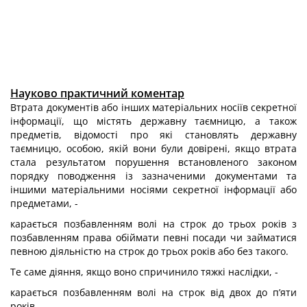
Науково практичний коментар
Втрата документів або інших матеріальних носіїв секретної
інформації, що містять державну таємницю, а також
предметів, відомості про які становлять державну
таємницю, особою, якій вони були довірені, якщо втрата
стала резуль­татом порушення встановленого законом
порядку поводження із зазначеними документами та
іншими матеріальними носіями секретної інформації або
пред­метами, -
карається позбавленням волі на строк до трьох років з
позбавленням права обіймати певні посади чи займатися
певною діяльністю на строк до трьох років або без такого.
Те саме діяння, якщо воно спричинило тяжкі наслідки, -
карається позбавленням волі на строк від двох до п’яти
років.