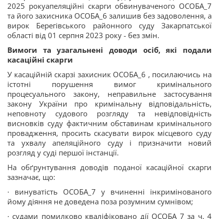
2025 рокуапеляційні скарги обвинуваченого ОСОБА_7
та його захисника ОСОБА_6 залишив без задоволення, а
вирок Берегівського районного суду Закарпатської
області від 01 серпня 2023 року - без змін.
Вимоги та узагальнені доводи осіб, які подали
касаційні скарги
У касаційній скарзі захисник ОСОБА_6 , посилаючись на
істотні порушення вимог кримінального
процесуального закону, неправильне застосування
закону України про кримінальну відповідальність,
неповноту судового розгляду та невідповідність
висновків суду фактичним обставинам кримінального
провадження, просить скасувати вирок місцевого суду
та ухвалу апеляційного суду і призначити новий
розгляд у суді першої інстанції.
На обґрунтування доводів поданої касаційної скарги
зазначає, що:
· винуватість ОСОБА_7 у вчиненні інкримінованого
йому діяння не доведена поза розумним сумнівом;
· судами помилково кваліфіковано дії ОСОБА_7 за ч. 4