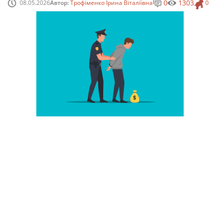
0
1303
08.05.2026
Автор:
Трофіменко Ірина Віталіївна
0