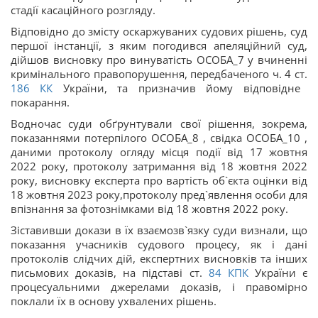
стадії касаційного розгляду.
Відповідно до змісту оскаржуваних судових рішень, суд
першої інстанції, з яким погодився апеляційний суд,
дійшов висновку про винуватість ОСОБА_7 у вчиненні
кримінального правопорушення, передбаченого ч. 4 ст.
186
КК
України, та призначив йому відповідне
покарання.
Водночас суди обґрунтували свої рішення, зокрема,
показаннями потерпілого ОСОБА_8 , свідка ОСОБА_10 ,
даними протоколу огляду місця події від 17 жовтня
2022 року, протоколу затримання від 18 жовтня 2022
року, висновку експерта про вартість об`єкта оцінки від
18 жовтня 2023 року,протоколу пред`явлення особи для
впізнання за фотознімками від 18 жовтня 2022 року.
Зіставивши докази в їх взаємозв`язку суди визнали, що
показання учасників судового процесу, як і дані
протоколів слідчих дій, експертних висновків та інших
письмових доказів, на підставі ст.
84
КПК
України є
процесуальними джерелами доказів, і правомірно
поклали їх в основу ухвалених рішень.