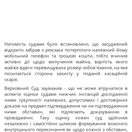
Натомість судами було встановлено, що засуджений
відкрито забрав з рюкзака потерпілого належний йому
мобільний телефон та грошові кошти, тобто вчинив
активні дії щодо вилучення майна, вартість якого
майже вдвічі перевищувала розмір зобов`язання, на яке
посилається сторона захисту у поданій касаційній
скарзі.
Верховний Суд зауважив - що не може втручатися в
аспекти оцінки судами нижчих інстанцій дослідженої
ними сукупності належних, допустимих і достовірних
доказів на предмет підтвердження чи не підтвердження
ними обставин, які підлягають доказуванню в
провадженні. Таку оцінку кожен суд здійснює
незалежно і самостійно шляхом формування власного
внутрішнього переконання як щодо кожної з обставин,