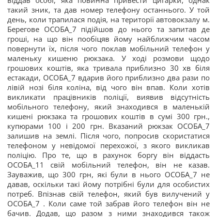
віддав особі, яка повинна привести цигарки, однак
такий зник, та дав номер телефону останнього. У той
день, коли трапилася подія, на території автовокзалу м.
Берегове ОСОБА_7 підійшов до нього та запитав де
гроші, на що він пообіцяв йому найближчим часом
повернути їх, після чого поклав мобільний телефон у
маленьку кишеню рюкзака. У ході розмови щодо
грошових коштів, яка тривала приблизно 30 хв біля
естакади, ОСОБА_7 вдарив його приблизно два рази по
лівій нозі біля коліна, від чого він впав. Коли хотів
викликати працівників поліції, виявив відсутність
мобільного телефону, який знаходився в маленькій
кишені рюкзака та грошових коштів в сумі 300 грн.,
купюрами 100 і 200 грн. Вказаний рюкзак ОСОБА_7
залишив на землі. Після чого, попросив скористатися
телефоном у невідомої перехожої, з якого викликав
поліцію. Про те, що в рахунок боргу він віддасть
ОСОБА_11 свій мобільний телефон, він не казав.
Зауважив, що 300 грн, які були в нього ОСОБА_7 не
давав, оскільки такі йому потрібні були для особистих
потреб. Впізнав свій телефон, який був вилучений у
ОСОБА_7 . Коли саме той забрав його телефон він не
бачив. Додав, що разом з ними знаходився також