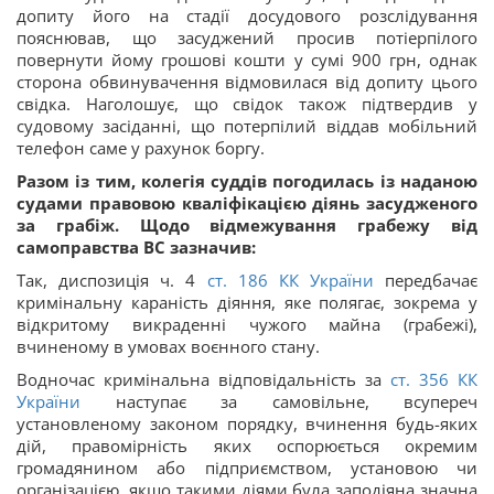
допиту його на стадії досудового розслідування
пояснював, що засуджений просив потіерпілого
повернути йому грошові кошти у сумі 900 грн, однак
сторона обвинувачення відмовилася від допиту цього
свідка. Наголошує, що свідок також підтвердив у
судовому засіданні, що потерпілий віддав мобільний
телефон саме у рахунок боргу.
Разом із тим, колегія суддів погодилась із наданою
судами правовою кваліфікацією діянь засудженого
за грабіж. Щодо відмежування грабежу від
самоправства ВС зазначив:
Так, диспозиція ч. 4
ст. 186 КК України
передбачає
кримінальну караність діяння, яке полягає, зокрема у
відкритому викраденні чужого майна (грабежі),
вчиненому в умовах воєнного стану.
Водночас кримінальна відповідальність за
ст. 356 КК
України
наступає за самовільне, всупереч
установленому законом порядку, вчинення будь-яких
дій, правомірність яких оспорюється окремим
громадянином або підприємством, установою чи
організацією, якщо такими діями була заподіяна значна