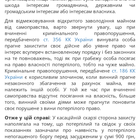
шкода інтересам громадянина, державним чи
громадським інтересам або інтересам власника.
Для відмежовування відкритого заволодіння майном
від самоправства, варто звернути увагу, що при
вчиненні кримінального правопорушення,
передбаченого
ст. 356 КК України
винувата особа
прагне захистити своє дійсне або уявне право чи
інтерес всупереч встановленому порядку і без законних
на те повноважень, тоді як при грабежу особа посягає
на право власності потерпілого, тобто на чуже майно.
Кримінальне правопорушення, передбачене
ст. 186 КК
України
є корисливим злочином, коли винний прагне
незаконного збагачення за рахунок майна, яке
належить іншій особі. У той же час при вчиненні
самоправства відсутнє посягання на власність, більше
того, винний своїми діями може прагнути поновити
своє порушене з вини потерпілого право.
Отже у цій справі
: У касаційній скарзі сторона захисту
наполягала на тому, що потерпілий та свідок у своїх
показаннях зазначали про наявність у потерпілого
непогашеного боргу перед засудженим у сумі 900 грн,