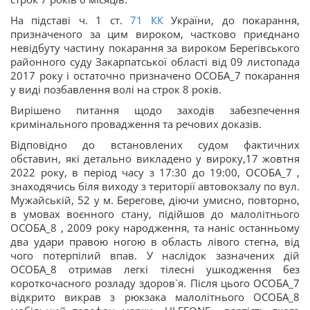
На підставі ч. 1 ст.
71
КК
України, до покарання,
призначеного за цим вироком, частково приєднано
невідбуту частину покарання за вироком Берегівського
районного суду Закарпатської області від 09 листопада
2017 року і остаточно призначено ОСОБА_7 покарання
у виді позбавлення волі на строк 8 років.
Вирішено питання щодо заходів забезпечення
кримінального провадження та речових доказів.
Відповідно до встановлених судом фактичних
обставин, які детально викладено у вироку,17 жовтня
2022 року, в період часу з 17:30 до 19:00, ОСОБА_7 ,
знаходячись біля виходу з території автовокзалу по вул.
Мужайській, 52 у м. Берегове, діючи умисно, повторно,
в умовах воєнного стану, підійшов до малолітнього
ОСОБА_8 , 2009 року народження, та наніс останньому
два удари правою ногою в область лівого стегна, від
чого потерпілий впав. У наслідок зазначених дій
ОСОБА_8 отримав легкі тілесні ушкодження без
короткочасного розладу здоров`я. Після цього ОСОБА_7
відкрито викрав з рюкзака малолітнього ОСОБА_8