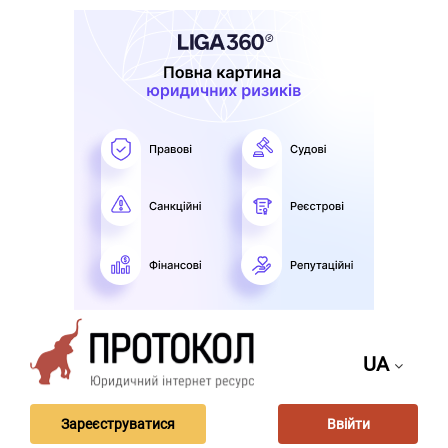
UA
Зареєструватися
Ввійти