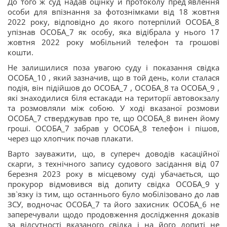
До того ж суд надав оцінку й протоколу пред`явлення
особи для впізнання за фотознімками від 18 жовтня
2022 року, відповідно до якого потерпілий ОСОБА_8
упізнав ОСОБА_7 як особу, яка відібрала у нього 17
жовтня 2022 року мобільний телефон та грошові
кошти.
Не залишилися поза увагою суду і показання свідка
ОСОБА_10 , який зазначив, що в той день, коли сталася
подія, він підійшов до ОСОБА_7 , ОСОБА_8 та ОСОБА_9 ,
які знаходилися біля естакади на території автовокзалу
та розмовляли між собою. У ході вказаної розмови
ОСОБА_7 стверджував про те, що ОСОБА_8 винен йому
гроші. ОСОБА_7 забрав у ОСОБА_8 телефон і пішов,
через що хлопчик почав плакати.
Варто зауважити, що, в супереч доводів касаційної
скарги, з технічного запису судового засідання від 07
березня 2023 року в місцевому суді убачається, що
прокурор відмовився від допиту свідка ОСОБА_9 у
зв`язку із тим, що останнього було мобілізовано до лав
ЗСУ, водночас ОСОБА_7 та його захисник ОСОБА_6 не
заперечували щодо продовження дослідження доказів
за відсутності вказаного свідка і на його допиті не