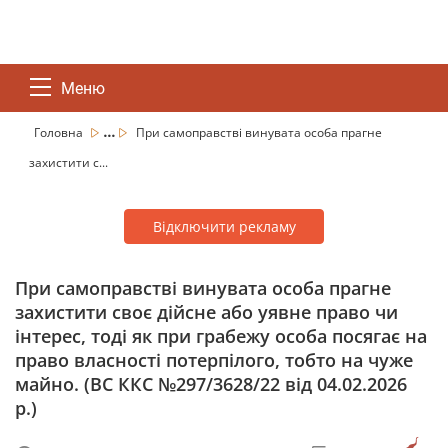
Меню
...
Головна
При самоправстві винувата особа прагне
захистити с...
Відключити рекламу
При самоправстві винувата особа прагне
захистити своє дійсне або уявне право чи
інтерес, тоді як при грабежу особа посягає на
право власності потерпілого, тобто на чуже
майно. (ВС ККС №297/3628/22 від 04.02.2026
р.)