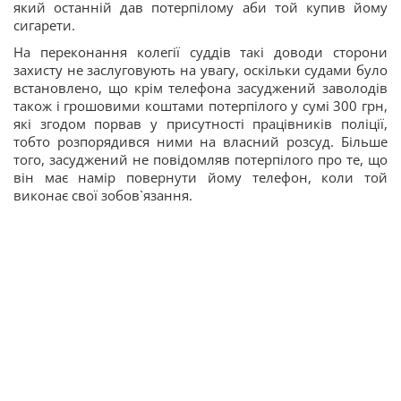
який останній дав потерпілому аби той купив йому
сигарети.
На переконання колегії суддів такі доводи сторони
захисту не заслуговують на увагу, оскільки судами було
встановлено, що крім телефона засуджений заволодів
також і грошовими коштами потерпілого у сумі 300 грн,
які згодом порвав у присутності працівників поліції,
тобто розпорядився ними на власний розсуд. Більше
того, засуджений не повідомляв потерпілого про те, що
він має намір повернути йому телефон, коли той
виконає свої зобов`язання.