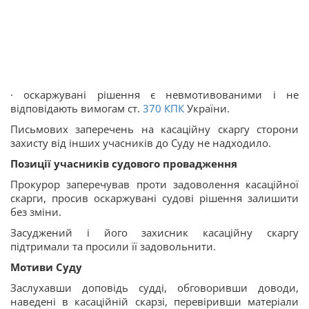
· оскаржувані рішення є невмотивованими і не
відповідають вимогам ст.
370
КПК
України.
Письмових заперечень на касаційну скаргу сторони
захисту від інших учасників до Суду не надходило.
Позиції учасників судового провадження
Прокурор заперечував проти задоволення касаційної
скарги, просив оскаржувані судові рішення залишити
без зміни.
Засуджений і його захисник касаційну скаргу
підтримали та просили її задовольнити.
Мотиви Суду
Заслухавши доповідь судді, обговоривши доводи,
наведені в касаційній скарзі, перевіривши матеріали