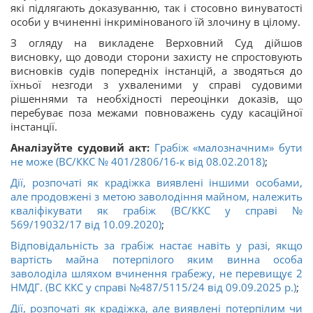
які підлягають доказуванню, так і стосовно винуватості
особи у вчиненні інкримінованого їй злочину в цілому.
З огляду на викладене Верховний Суд дійшов
висновку, що доводи сторони захисту не спростовують
висновків судів попередніх інстанцій, а зводяться до
їхньої незгоди з ухваленими у справі судовими
рішеннями та необхідності переоцінки доказів, що
перебуває поза межами повноважень суду касаційної
інстанції.
Аналізуйте судовий акт:
Грабіж «малозначним» бути
не може (ВС/ККС № 401/2806/16-к від 08.02.2018)
;
Дії, розпочаті як крадіжка виявлені іншими особами,
але продовжені з метою заволодіння майном, належить
кваліфікувати як грабіж (ВС/ККС у справі №
569/19032/17 від 10.09.2020)
;
Відповідальність за грабіж настає навіть у разі, якщо
вартість майна потерпілого яким винна особа
заволоділа шляхом вчинення грабежу, не перевищує 2
НМДГ. (ВС ККС у справі №487/5115/24 від 09.09.2025 р.)
;
Дії, розпочаті як крадіжка, але виявлені потерпілим чи