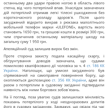
останньому два удари правою ногою в область лівого
стегна, від чого потерпілий впав. Унаслідок зазначених
дій потерпілий отримав легкі тілесні ушкодження без
короткочасного розладу здоров`я. Після цього
засуджений відкрито викрав з рюкзака малолітнього
мобільний телефон марки «ULEFONE», вартість якого
становить 1650 грн, та грошові кошти в розмірі 300 грн,
чим спричинив останньому матеріальну шкоду на
загальну суму 1 950 грн.
Апеляційний суд залишив вирок без змін.
Проте сторона захисту подала касаційну скаргу, і
обґрунтування доводів зазначала, що судами
помилково кваліфіковано дії чоловіка за ч. 4
ст. 186 КК
України
. Наголошує, що умисел засудженого був
спрямований на самоправне повернення боргу, що
охоплюється диспозицією
ст. 356 КК України
, адже він
разом з потерпілим в судовому засіданні підтвердили
наявність між ними боргових зобов`язань.
На її погляд, поза увагою судів залишилася мінливість
показань потерпілого у ході неодноразових допитів
його в судових засіданнях. Зауважує, що свідок під час