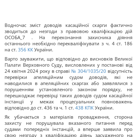
Водночас зміст доводів касаційної скарги фактично
зводиться до незгоди з правовою кваліфікацією дій
ОСОБА_7 . На переконання захисника діяння
останнього необхідно перекваліфікувати з ч. 4 ст. 186
на ст.
356
КК
України.
Варто зауважити, що відповідно до висновків Великої
Палати Верховного Суду, висловлених у постанові від
24 квітня 2024 року в справі
№ 304/1035/20
відсутність
перевірки апеляційним судом доводів, які не
наводилися в апеляційних скаргах або заявлялися з
порушенням установленого законом порядку, не
перешкоджає перевірці таких доводів судом касаційної
інстанції у межах процесуальних повноважень
відповідно до ст. 436 та ч. 1 ст.
438
КПК
України.
Як убачається з матеріалів провадження, сторона
захисту не порушувала вказаного питання перед
судами попередніх інстанцій, а вперше заявила про
свою незгоду з кваліфікацією діянь засудженого на