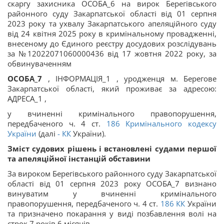
скаргу захисника ОСОБА_6 на вирок Берегівського
районного суду Закарпатської області від 01 серпня
2023 року та ухвалу Закарпатського апеляційного суду
від 24 квітня 2025 року в кримінальному провадженні,
внесеному до Єдиного реєстру досудових розслідувань
за №12022071060000436 від 17 жовтня 2022 року, за
обвинуваченням
ОСОБА_7
, ІНФОРМАЦІЯ_1 , уродженця м. Берегове
Закарпатської області, який проживає за адресою:
АДРЕСА_1 ,
у вчиненні кримінального правопорушення,
передбаченого ч. 4 ст.
186
Кримінального кодексу
України
(далі
-
КК
України).
Зміст судових рішень і встановлені судами першої
та апеляційної інстанцій обставини
За вироком Берегівського районного суду Закарпатської
області від 01 серпня 2023 року ОСОБА_7 визнано
винуватим у вчиненні кримінального
правопорушення, передбаченого ч. 4 ст.
186
КК
України
та призначено покарання у виді позбавлення волі на
строк 7 років 6 місяців.