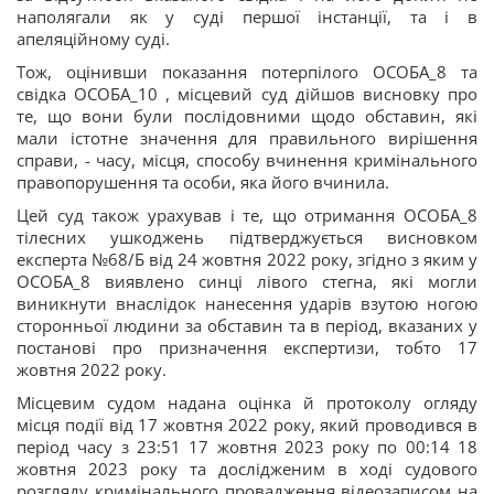
наполягали як у суді першої інстанції, та і в
апеляційному суді.
Тож, оцінивши показання потерпілого ОСОБА_8 та
свідка ОСОБА_10 , місцевий суд дійшов висновку про
те, що вони були послідовними щодо обставин, які
мали істотне значення для правильного вирішення
справи, - часу, місця, способу вчинення кримінального
правопорушення та особи, яка його вчинила.
Цей суд також урахував і те, що отримання ОСОБА_8
тілесних ушкоджень підтверджується висновком
експерта №68/Б від 24 жовтня 2022 року, згідно з яким у
ОСОБА_8 виявлено синці лівого стегна, які могли
виникнути внаслідок нанесення ударів взутою ногою
сторонньої людини за обставин та в період, вказаних у
постанові про призначення експертизи, тобто 17
жовтня 2022 року.
Місцевим судом надана оцінка й протоколу огляду
місця події від 17 жовтня 2022 року, який проводився в
період часу з 23:51 17 жовтня 2023 року по 00:14 18
жовтня 2023 року та дослідженим в ході судового
розгляду кримінального провадження відеозаписом на