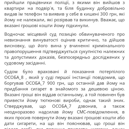
прийшли працівники поліції, з якими він вийшов з
квартири на подвір`я, та біля будинку добровільно
видав їм телефон та виявив у себе в кишені 300 грн, які
йому не належали, які розірвав та викинув. Вважає, що
вказані грошові кошти йому підкинули.
Водночас місцевий суд позицію обвинуваченого про
невизнання винуватості оцінив критично, та дійшов
висновку, що його вина у вчиненні кримінального
правопорушення підтверджується сукупністю належних
та допустимих доказів, безпосередньо досліджених у
судовому засіданні.
Судом було враховані й показання потерпілого
ОСОБА_8 , який у суді першої інстанції повідомив, що
боргував ОСОБА_7 900 грн, що останній дав йому на
придбання сигарет в знайомого за дешевою ціною.
Вказані гроші він віддав останньому, а той повинен був
привести йому тютюнові вироби, однак такий зник.
Стверджував, що ОСОБА_7 дзвонив, а також
неодноразово надсилав йому СМС-повідомлення, в
яких просив повернути йому вказані грошові кошти або
дати сигарети, на що він пояснював, що гроші він