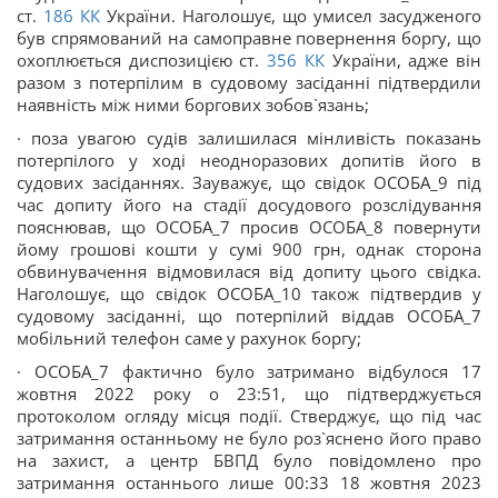
ст.
186
КК
України. Наголошує, що умисел засудженого
був спрямований на самоправне повернення боргу, що
охоплюється диспозицією ст.
356
КК
України, адже він
разом з потерпілим в судовому засіданні підтвердили
наявність між ними боргових зобов`язань;
· поза увагою судів залишилася мінливість показань
потерпілого у ході неодноразових допитів його в
судових засіданнях. Зауважує, що свідок ОСОБА_9 під
час допиту його на стадії досудового розслідування
пояснював, що ОСОБА_7 просив ОСОБА_8 повернути
йому грошові кошти у сумі 900 грн, однак сторона
обвинувачення відмовилася від допиту цього свідка.
Наголошує, що свідок ОСОБА_10 також підтвердив у
судовому засіданні, що потерпілий віддав ОСОБА_7
мобільний телефон саме у рахунок боргу;
· ОСОБА_7 фактично було затримано відбулося 17
жовтня 2022 року о 23:51, що підтверджується
протоколом огляду місця події. Стверджує, що під час
затримання останньому не було роз`яснено його право
на захист, а центр БВПД було повідомлено про
затримання останнього лише 00:33 18 жовтня 2023