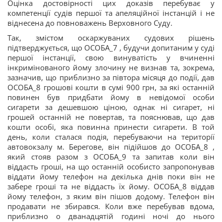
Оцінка достовірності цих доказів перебуває у
компетенції судів першої та апеляційної інстанцій і не
віднесена до повноважень Верховного Суду.
Так, змістом оскаржуваних судових рішень
підтверджується, що ОСОБА_7 , будучи допитаним у суді
першої інстанції, свою винуватість у вчиненні
інкримінованого йому злочину не визнав та, зокрема,
зазначив, що приблизно за півтора місяця до події, дав
ОСОБА_8 грошові кошти в сумі 900 грн, за які останній
повинен був придбати йому в невідомої особи
сигарети за дешевшою ціною, однак ні сигарет, ні
грошей останній не повертав, та пояснював, що дав
кошти особі, яка повинна принести сигарети. В той
день, коли сталася подія, перебуваючи на території
автовокзалу м. Берегове, він підійшов до ОСОБА_8 ,
який стояв разом з ОСОБА_9 та запитав коли він
віддасть гроші, на що останній особисто запропонував
віддати йому телефон на декілька днів поки він не
забере гроші та не віддасть їх йому. ОСОБА_8 віддав
йому телефон, з яким він пішов додому. Телефон він
продавати не збирався. Коли вже перебував вдома,
приблизно о дванадцятій годині ночі до нього