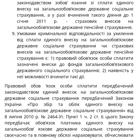
законодавством зобов’ язання зі сплати єдиного
внеску на загальнообов’язкове державне соціальне
страхування, а у разі вчинення такого діяння до 1
січня 2011 р. - страхових внесків на
загальнообов’язкове державне пенсійне страхування.
Умовами кримінальної відповідальності за ухилення
від сплати єдиного внеску на загальнообов’язкове
державне соціальне страхування чи страхових
внесків на загальнообов’язкове державне пенсійне
страхування є: 1) правовий обов’язок особи сплатити
зазначені внески до фондів загальнообов’язкового
державного соціального страхування; 2) наявність у
неї можливості вчинити такі дії.
Правовий обов ’язок особи сплатити передбачений
законодавством єдиний внесок на загальнообов’язкове
державне соціальне страхування передбачений Законом
Укра­їни «Про збір та облік єдиного внеску на
загальнообов’язкове державне соціальне страхування» від
8 липня 2010 р. № 2464-УІ. Пункт 1 ч. 2 ст. 6 цього Закону
перед­бачає обов’язок платника єдиного внеску на
загальнообов’ язкове державне соціальне страхування
своєчасно та в повному обсязі нараховувати, обчислювати