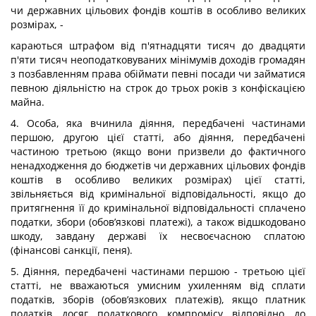
чи державних цільових фондів коштів в особливо великих
розмірах, -
караються штрафом від п'ятнадцяти тисяч до двадцяти
п'яти тисяч неоподатковуваних мінімумів доходів громадян
з позбавленням права обіймати певні посади чи займатися
певною діяльністю на строк до трьох років з конфіскацією
майна.
4. Особа, яка вчинила діяння, передбачені частинами
першою, другою цієї статті, або діяння, передбачені
частиною третьою (якщо вони призвели до фактичного
ненадходження до бюджетів чи державних цільових фондів
коштів в особливо великих розмірах) цієї статті,
звільняється від кримінальної відповідальності, якщо до
притягнення її до кримінальної відповідальності сплачено
податки, збори (обов’язкові платежі), а також відшкодовано
шкоду, завдану державі їх несвоєчасною сплатою
(фінансові санкції, пеня).
5. Діяння, передбачені частинами першою - третьою цієї
статті, не вважаються умисним ухиленням від сплати
податків, зборів (обов’язкових платежів), якщо платник
податків досяг податкового компромісу відповідно до