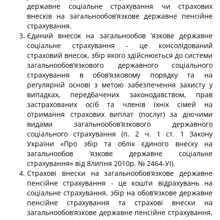
державне со­ціальне страхування чи страхових
внесків на загальнообов’язкове державне пенсійне
страхування.
Єдиний внесок на загальнообов ’язкове державне
соціальне страхування - це консолідований
страховий внесок, збір якого здійснюється до системи
загальнообов’язкового державного соціального
страхування в обов’язковому порядку та на
регулярній основі з метою забезпечення захисту у
випадках, передбачених за­конодавством, прав
застрахованих осіб та членів їхніх сімей на
отримання страхових виплат (послуг) за діючими
видами загальнообов’язкового державного
соціального страхування (п. 2 ч. 1 ст. 1 Закону
України «Про збір та облік єдиного внеску на
загальнообов ’язкове державне соціальне
страхування» від 8липня 2010р. № 2464-УІ).
Страхові внески на загальнообов’язкове державне
пенсійне страхування - це кошти відрахувань на
соціальне страхування, збір на обов’язкове державне
пенсійне страхування та страхові внески на
загальнообов’язкове державне пенсійне страхуван­ня,