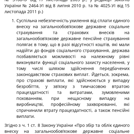
України № 2464-УІ від 8 липня 2010 р. та № 4025-УІ від 15
листопада 2011 р.)
Суспільна небезпечність ухилення від сплати єдиного
внеску на загальнообов’яз­кове державне соціальне
страхування та страхових внесків на
загальнообов’язкове державне пенсійне страхування
полягає в тому, що в разі відсутності коштів, які мали
надійти до фондів соціального страхування, держава
позбавляється можливості на належному рівні
виконувати функції соціального захисту населення, у
тому числі шляхом здійснення передбачених
законодавством страхових виплат. Йдеться, зокрема,
про страхові виплати, які здійснюються у випадку
безробіття, у зв’язку з тимчасовою втратою
працездатності та витратами, зумовленими
похованням, при нещасному ви­падку на
виробництві, професійному захворюванні, які
спричинили втрату праце­здатності, а також пенсійні
виплати.
Згідно з ч. 1 ст. 8 Закону України «Про збір та облік єдиного
внеску на загальнообов’язкове державне соціальне