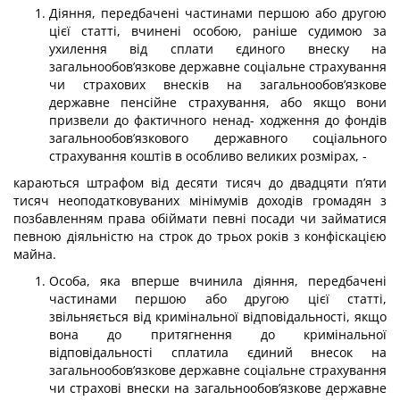
Діяння, передбачені частинами першою або другою
цієї статті, вчинені осо­бою, раніше судимою за
ухилення від сплати єдиного внеску на
загальнообов’язкове державне соціальне страхування
чи страхових внесків на загальнообов’язкове
державне пенсійне страхування, або якщо вони
призвели до фактичного ненад- ходження до фондів
загальнообов’язкового державного соціального
страхування коштів в особливо великих розмірах, -
караються штрафом від десяти тисяч до двадцяти п’яти
тисяч неоподатко­вуваних мінімумів доходів громадян з
позбавленням права обіймати певні по­сади чи займатися
певною діяльністю на строк до трьох років з конфіскацією
майна.
Особа, яка вперше вчинила діяння, передбачені
частинами першою або другою цієї статті,
звільняється від кримінальної відповідальності, якщо
вона до притягнення до кримінальної
відповідальності сплатила єдиний внесок на
загальнообов’язкове державне соціальне страхування
чи страхові внески на загальнообов’язкове державне