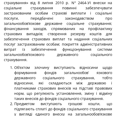
страхування» від 8 липня 2010 р. N° 2464-УІ внески на
соціальне страхування повинні забезпечувати
застрахованим особам стра­хові виплати і соціальні
послуги, передбачені законодавством про
загальнообов’язкове державне соціальне страхування;
фінансування заходів, спрямованих на профілакти­ку
страхових випадків; створення резерву коштів для
забезпечення страхових виплат та надання соціальних
послуг застрахованим особам; покриття адміністративних
витрат із забезпечення функціонування системи
загальнообов’язкового державного соціального
страхування.
Об’єктом злочину виступають відносини щодо
формування фондів загальнообов’ язкового
державного соціального страхування, тобто
відносини, які складаються між державою і
платниками страхових внесків на підставі правових
норм, що регулюють установлення, зміну і відміну
таких внесків до фондів соціального страхування.
Предметом виступають грошові кошти, що
підлягають сплаті до фондів соці­ального страхування
у вигляді єдиного внеску на загальнообов’язкове