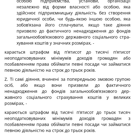
особою підприємства, установи, організації
незалежно від форми власності або особою, яка
здійснює підприєм­ницьку діяльність без створення
юридичної особи, чи будь-якою іншою особою, яка
зобов’язана його сплачувати, якщо таке діяння
призвело до фактичного ненадходження до фондів
загальнообов’язкового державного соціального стра­
хування коштів у значних розмірах, -
карається штрафом від п’ятисот до тисячі п’ятисот
неоподатковуваних міні­мумів доходів громадян або
позбавленням права обіймати певні посади чи за­йматися
певною діяльністю на строк до трьох років.
Z. Ті самі діяння, вчинені за попередньою змовою групою
осіб, або якщо вони призвели до фактичного
ненадходження до фондів загальнообов’язкового дер­
жавного соціального страхування коштів у великих
розмірах, -
караються штрафом від тисячі п’ятисот до трьох тисяч
неоподатковуваних мінімумів доходів громадян з
позбавленням права обіймати певні посади чи за­йматися
певною діяльністю на строк до трьох років.