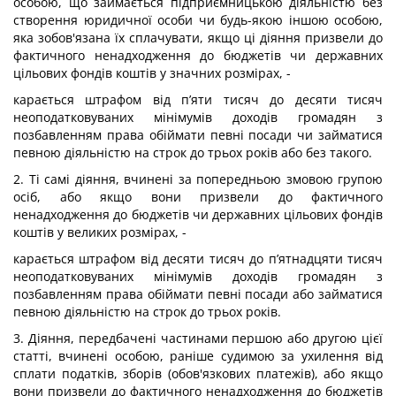
особою, що займається підприємницькою діяльністю без
створення юридичної особи чи будь-якою іншою особою,
яка зобов'язана їх сплачувати, якщо ці діяння призвели до
фактичного ненадходження до бюджетів чи державних
цільових фондів коштів у значних розмірах, -
карається штрафом від п’яти тисяч до десяти тисяч
неоподатковуваних мінімумів доходів громадян з
позбавленням права обіймати певні посади чи займатися
певною діяльністю на строк до трьох років або без такого.
2. Ті самі діяння, вчинені за попередньою змовою групою
осіб, або якщо вони призвели до фактичного
ненадходження до бюджетів чи державних цільових фондів
коштів у великих розмірах, -
карається штрафом від десяти тисяч до п’ятнадцяти тисяч
неоподатковуваних мінімумів доходів громадян з
позбавленням права обіймати певні посади або займатися
певною діяльністю на строк до трьох років.
3. Діяння, передбачені частинами першою або другою цієї
статті, вчинені особою, раніше судимою за ухилення від
сплати податків, зборів (обов'язкових платежів), або якщо
вони призвели до фактичного ненадходження до бюджетів