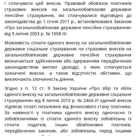
і сплачувати цей внесок. Правовий обов’язок платників
страхових внесків на загальнообов’язкове державне
пенсійне страхування, які сплачувалися відповідно до
законодавства до 1 січня 2011 р., встановлювався Законом
«Про загальнообов’язкове державне пенсій­не страхування»
від 9 липня 2003 р. № 1058-ІУ.
Можливість сплати єдиного внеску на загальнообов’язкове
державне соціальне страхування чи страхових внесків на
загальнообов’язкове державне пенсійне страху­вання
визначається здійсненням або одержанням передбачених
законодавством виплат (доходу), з яких сплачуються
зазначені внески, а також відсутністю обставин, що
виключають злочинність діяння.
Згідно з п. 12 ст. 9 Закону України «Про збір та облік
єдиного внеску на загальнообов’язкове державне соціальне
страхування» від 8 липня 2010 р. № 2464-УІ єдиний внесок
підлягає сплаті незалежно від фінансового стану платника.
За наяв­ності у платника єдиного внеску одночасно із
зобов’язаннями із сплати єдиного вне­ску зобов’язань із
сплати податків, інших обов’язкових платежів,
передбачених за­коном, або зобов’язань перед іншими