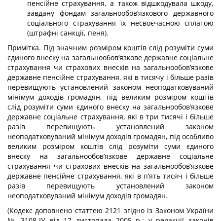
пенсійне страхування, а також відшкодувала шкоду,
завдану фондам загальнообов’язкового державного
соціального страху­вання їх несвоєчасною сплатою
(штрафні санкції, пеня).
Примітка. Під значним розміром коштів слід розуміти суми
єдиного внеску на загальнообов’язкове державне соціальне
страхування чи страхових внесків на загальнообов’язкове
державне пенсійне страхування, які в тисячу і більше разів
перевищують установлений законом неоподатковуваний
мінімум доходів громадян, під великим розміром коштів
слід розуміти суми єдиного внеску на загальнообов’язкове
державне соціальне страхування, які в три тисячі і більше
разів перевищують установлений законом
неоподатковуваний мінімум доходів громадян, під особливо
великим розміром коштів слід розуміти суми єдиного
внеску на загальнообов’язкове державне соціальне
страхування чи страхових внесків на загальнообов’язкове
державне пенсійне страхування, які в п’ять тисяч і більше
разів перевищують установлений законом
неоподатковуваний мінімум доходів громадян.
(Кодекс доповнено статтею 2121 згідно із Законом України
№ 3108-ІУ від 17 листопада 2005 р.; у редакції законів