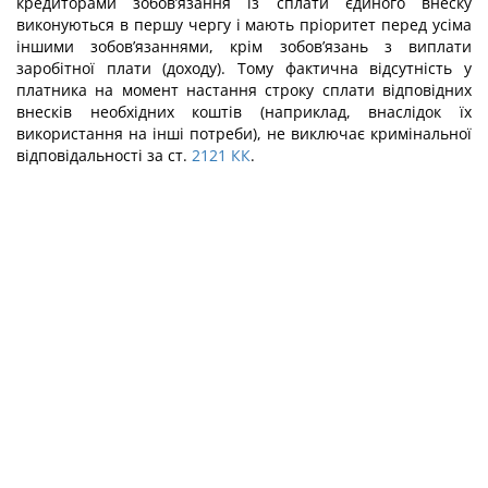
кредиторами зобов’язання із сплати єдиного внеску
виконуються в першу чергу і мають пріоритет перед усіма
іншими зобов’язаннями, крім зобов’язань з виплати
заробітної плати (доходу). Тому фактич­на відсутність у
платника на момент настання строку сплати відповідних
внесків необхідних коштів (наприклад, внаслідок їх
використання на інші потреби), не ви­ключає кримінальної
відповідальності за ст.
2121
КК
.