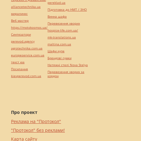
pereklad.ua
alliancetechnika.ua
Підготовка до НМТ / ЗНО
миралинкс
Винна шафа
Веб мастер
Перевезення хворих
https://motokosmos.ua/
hospice-life.com.ua/
Синтезатори
mk-translations.ua
perevod.agency
maltina.com.ua
agrotechnika.com.ua
Шафи купе
europeservice.com.ua
Брендові сумки
текст юа
Натяжні стелі Nova Stelya
Посилання
Перевезення хворих за
kievperevod.com.ua
кордон
Про проект
Реклама на "Протокол"
"Протокол" без реклами!
Карта сайту