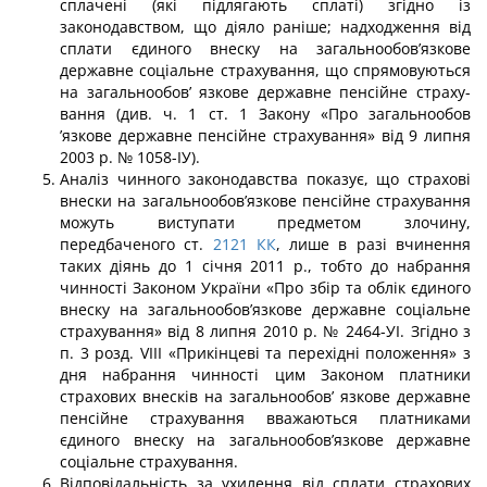
сплачені (які підлягають сплаті) згідно із
законодавством, що діяло раніше; над­ходження від
сплати єдиного внеску на загальнообов’язкове
державне соціальне страхування, що спрямовуються
на загальнообов’ язкове державне пенсійне страху­
вання (див. ч. 1 ст. 1 Закону «Про загальнообов
’язкове державне пенсійне страхуван­ня» від 9 липня
2003 р. № 1058-ІУ).
Аналіз чинного законодавства показує, що страхові
внески на загальнообов’язкове пенсійне страхування
можуть виступати предметом злочину,
передбаченого ст.
2121
КК
, лише в разі вчинення
таких діянь до 1 січня 2011 р., тобто до набрання
чинності Законом України «Про збір та облік єдиного
внеску на загальнообов’язкове державне соціальне
страхування» від 8 липня 2010 р. № 2464-УІ. Згідно з
п. 3 розд. VIII «Прикінцеві та перехідні положення» з
дня набрання чинності цим Законом платники
страхових внесків на загальнообов’ язкове державне
пенсійне страхування вважаються платниками
єдино­го внеску на загальнообов’язкове державне
соціальне страхування.
Відповідальність за ухилення від сплати страхових