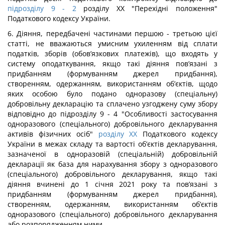
підрозділу 9
- 2
розділу XX "Перехідні положення"
Податкового кодексу України.
6. Діяння, передбачені частинами першою - третьою цієї
статті, не вважаються умисним ухиленням від сплати
податків, зборів (обов’язкових платежів), що входять у
систему оподаткування, якщо такі діяння пов’язані з
придбанням (формуванням джерел придбання),
створенням, одержанням, використанням об’єктів, щодо
яких особою було подано одноразову (спеціальну)
добровільну декларацію та сплачено узгоджену суму збору
відповідно до підрозділу 9 - 4 "Особливості застосування
одноразового (спеціального) добровільного декларування
активів фізичних осіб"
розділу XX
Податкового кодексу
України в межах складу та вартості об’єктів декларування,
зазначеної в одноразовій (спеціальній) добровільній
декларації як база для нарахування збору з одноразового
(спеціального) добровільного декларування, якщо такі
діяння вчинені до 1 січня 2021 року та пов’язані з
придбанням (формуванням джерел придбання),
створенням, одержанням, використанням об’єктів
одноразового (спеціального) добровільного декларування
або розпорядженням ними.