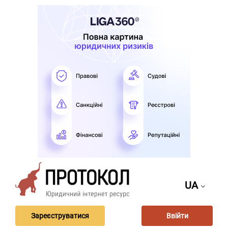
UA
Зареєструватися
Ввійти