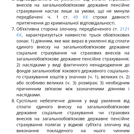
внесків на загальнообов’язкове державне пенсійне
страхування настає лише за умови, що не минули
передбачені ч. 1 ст.
49
КК
строки давності
притягнення до кримінальної відповідальності.
Об’єктивна сторона злочину, передбаченого ст.
2121
КК
, характеризується на­явністю трьох обов’язкових
ознак: 1) діянням, яке має вираз в ухиленні від сплати
єдиного внеску на загальнообов’язкове державне
соціальне страхування чи страхових внесків на
загальнообов’язкове державне пенсійне страхування;
2) наслідками у виді фактичного ненадходження до
фондів загальнообов’ язкового державного соціально­
го страхування коштів у значних (ч. 1), великих (ч. 2)
або особливо великих (ч. 3) розмірах; 3) необхідним
причинним зв’язком між зазначеними діянням і
наслідками.
Суспільно небезпечне діяння у виді ухилення від
сплати єдиного внеску на загальнообов’язкове
державне соціальне страхування чи страхових
внесків на загальнообов’язкове державне пенсійне
страхування полягає у відмові суб’єкта зло­чину від
виконання покладеного на нього чинним