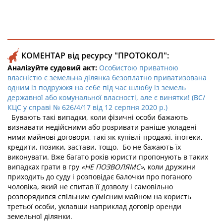
КОМЕНТАР від ресурсу "ПРОТОКОЛ":
Аналізуйте судовий акт:
Особистою приватною
власністю є земельна ділянка безоплатно приватизована
одним із подружжя на себе під час шлюбу із земель
державної або комунальної власності, але є винятки! (ВС/
КЦС у справі № 626/4/17 від 12 серпня 2020 р.)
Бувають такі випадки, коли фізичні особи бажають
визнавати недійсними або розривати раніше укладені
ними майнові договори, такі як купівлі-продажі, іпотеки,
кредити, позики, застави, тощо. Бо не бажають їх
виконувати. Вже багато років юристи пропонують в таких
випадках грати в гру
«НЕ ПОЗВОЛЯМС»
, коли дружини
приходить до суду і розповідає балочки про поганого
чоловіка, який не спитав її дозволу і самовільно
розпорядився спільним сумісним майном на користь
третьої особи, уклавши наприклад договір оренди
земельної ділянки.