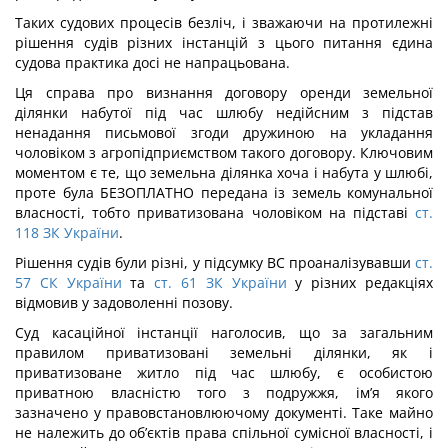
Таких судових процесів безліч, і зважаючи на протилежні
рішення судів різних інстанцій з цього питання єдина
судова практика досі не напрацьована.
Ця справа про визнання договору оренди земельної
ділянки набутої під час шлюбу недійсним з підстав
ненадання письмової згоди дружиною на укладання
чоловіком з агропідприємством такого договору. Ключовим
моментом є те, що земельна ділянка хоча і набута у шлюбі,
проте була БЕЗОПЛАТНО передана із земель комунальної
власності, тобто приватизована чоловіком на підставі
ст.
118 ЗК України
.
Рішення судів були різні, у підсумку ВС проаналізувавши
ст.
57 СК України
та
ст. 61 ЗК України
у різних редакціях
відмовив у задоволенні позову.
Суд касаційної інстанції наголосив, що за загальним
правилом приватизовані земельні ділянки, як і
приватизоване житло під час шлюбу, є особистою
приватною власністю того з подружжя, ім’я якого
зазначено у правовстановлюючому документі. Таке майно
не належить до об’єктів права спільної сумісної власності, і