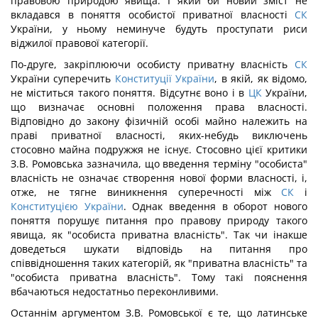
правовою природою явища. І який би новий зміст не
вкладався в поняття особистої приватної власності
СК
України, у ньому неминуче будуть проступати риси
віджилої правової категорії.
По-друге, закріплюючи особисту приватну власність
СК
України суперечить
Конституції України
, в якій, як відомо,
не міститься такого поняття. Відсутнє воно і в
ЦК
України,
що визначає основні положення права власності.
Відповідно до закону фізичній особі майно належить на
праві приватної власності, яких-небудь виключень
стосовно майна подружжя не існує. Стосовно цієї критики
З.В. Ромовська зазначила, що введення терміну "особиста"
власність не означає створення нової форми власності, і,
отже, не тягне виникнення суперечності між
СК
і
Конституцією України
. Однак введення в оборот нового
поняття порушує питання про правову природу такого
явища, як "особиста приватна власність". Так чи інакше
доведеться шукати відповідь на питання про
співвідношення таких категорій, як "приватна власність" та
"особиста приватна власність". Тому такі пояснення
вбачаються недостатньо переконливими.
Останнім аргументом З.В. Ромовської є те, що латинське