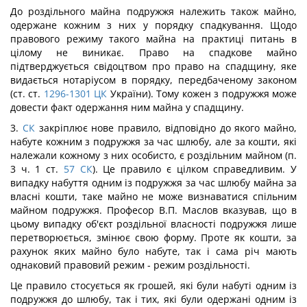
До роздільного майна подружжя належить також майно,
одержане кожним з них у порядку спадкування. Щодо
правового режиму такого майна на практиці питань в
цілому не виникає. Право на спадкове майно
підтверджується свідоцтвом про право на спадщину, яке
видається нотаріусом в порядку, передбаченому законом
(ст. ст.
1296-1301
ЦК
України). Тому кожен з подружжя може
довести факт одержання ним майна у спадщину.
3.
СК
закріплює нове правило, відповідно до якого майно,
набуте кожним з подружжя за час шлюбу, але за кошти, які
належали кожному з них особисто, є роздільним майном (п.
3 ч. 1 ст.
57
СК
). Це правило є цілком справедливим. У
випадку набуття одним із подружжя за час шлюбу майна за
власні кошти, таке майно не може визнаватися спільним
майном подружжя. Професор В.П. Маслов вказував, що в
цьому випадку об'єкт роздільної власності подружжя лише
перетворюється, змінює свою форму. Проте як кошти, за
рахунок яких майно було набуте, так і сама річ мають
однаковий правовий режим - режим роздільності.
Це правило стосується як грошей, які були набуті одним із
подружжя до шлюбу, так і тих, які були одержані одним із