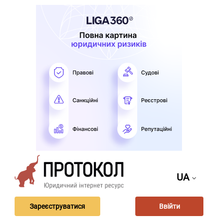
UA
Зареєструватися
Ввійти