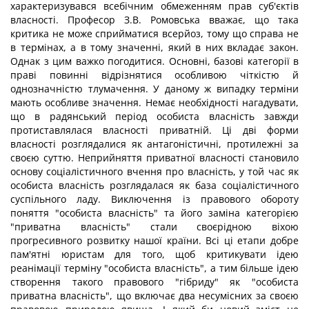
характеризувався всебічним обмеженням прав суб'єктів
власності. Професор З.В. Ромовська вважає, що така
критика не може сприйматися всерйоз, тому що справа не
в термінах, а в тому значенні, який в них вкладає закон.
Однак з цим важко погодитися. Основні, базові категорії в
праві повинні відрізнятися особливою чіткістю й
однозначністю тлумачення. У даному ж випадку терміни
мають особливе значення. Немає необхідності нагадувати,
що в радянський період особиста власність завжди
протиставлялася власності приватній. Ці дві форми
власності розглядалися як антагоністичні, протилежні за
своєю суттю. Неприйняття приватної власності становило
основу соціалістичного вчення про власність, у той час як
особиста власність розглядалася як база соціалістичного
суспільного ладу. Виключення із правового обороту
поняття "особиста власність" та його заміна категорією
"приватна власність" стали своєрідною віхою
прогресивного розвитку нашої країни. Всі ці етапи добре
пам'ятні юристам для того, щоб критикувати ідею
реанімації терміну "особиста власність", а тим більше ідею
створення такого правового "гібриду" як "особиста
приватна власність", що включає два несумісних за своєю