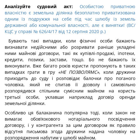
Аналізуйте судовий акт:
Особистою приватною
власністю є земельна ділянка безоплатно приватизована
одним із подружжя на себе під час шлюбу із земель
державної або комунальної власності, але є винятки! (ВС/
КЦС у справі № 626/4/17 від 12 серпня 2020 р.)
Бувають такі випадки, коли фізичні особи бажають
визнавати недійсними або розривати раніше укладені
ними майнові договори, такі як купівлі-продажі, іпотеки,
кредити, позики, застави, тощо. Бо не бажають їх
виконувати. Вже багато років юристи пропонують в таких
випадках грати в гру
«НЕ ПОЗВОЛЯМС»
, коли дружини
приходить до суду і розповідає балочки про поганого
чоловіка, який не спитав її дозволу і самовільно
розпорядився спільним сумісним майном на користь
третьої особи, уклавши наприклад договір оренди
земельної ділянки.
Особливо ця балаканина популярна тоді, коли закон не
вимагає обов’язкового нотаріального посвідчення
договору, і у контрагента за цим договором як правило
відсутня письмова згода дружини надана чоловіку на
розпорядження набутим у шлюбі майном.