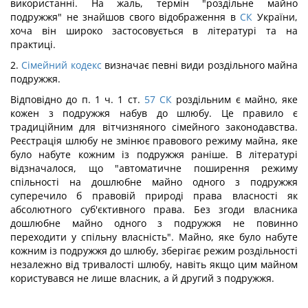
використанні. На жаль, термін "роздільне майно
подружжя" не знайшов свого відображення в
СК
України,
хоча він широко застосовується в літературі та на
практиці.
2.
Сімейний кодекс
визначає певні види роздільного майна
подружжя.
Відповідно до п. 1 ч. 1 ст.
57
СК
роздільним є майно, яке
кожен з подружжя набув до шлюбу. Це правило є
традиційним для вітчизняного сімейного законодавства.
Реєстрація шлюбу не змінює правового режиму майна, яке
було набуте кожним із подружжя раніше. В літературі
відзначалося, що "автоматичне поширення режиму
спільності на дошлюбне майно одного з подружжя
суперечило б правовій природі права власності як
абсолютного суб'єктивного права. Без згоди власника
дошлюбне майно одного з подружжя не повинно
переходити у спільну власність". Майно, яке було набуте
кожним із подружжя до шлюбу, зберігає режим роздільності
незалежно від тривалості шлюбу, навіть якщо цим майном
користувався не лише власник, а й другий з подружжя.