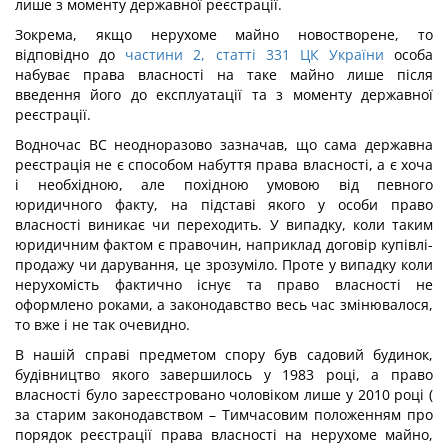
лише з моменту державної реєстрації.
Зокрема, якщо нерухоме майно новостворене, то
відповідно до
частини 2, статті 331 ЦК України
особа
набуває права власності на таке майно лише після
введення його до експлуатації та з моменту державної
реєстрації.
Водночас ВС неодноразово зазначав, що сама державна
реєстрація не є способом набуття права власності, а є хоча
і необхідною, але похідною умовою від певного
юридичного факту, на підставі якого у особи право
власності виникає чи переходить. У випадку, коли таким
юридичним фактом є правочин, наприклад договір купівлі-
продажу чи дарування, це зрозуміло. Проте у випадку коли
нерухомість фактично існує та право власності не
оформлено роками, а законодавство весь час змінювалося,
то вже і не так очевидно.
В нашій справі предметом спору був садовий будинок,
будівництво якого завершилось у 1983 році, а право
власності було зареєстровано чоловіком лише у 2010 році (
за старим законодавством – Тимчасовим положенням про
порядок реєстрації права власності на нерухоме майно,