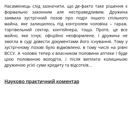
Насамкінець слід зазначити, що де-факто таке рішення є
формально законним але несправедливим. Дружина
заявила зустрічний позов про поділ іншого спільного
майна, яке залишилось під контролем чоловіка – гараж,
торгівельний сектор, контейнера, тощо. Проте, це все
майно, яке існує, офіційно неоформлене, і дружина не
змогла в суді довести документами його існування. Тому у
зустрічному позові було відмовлено, в тому числі на рівні
ВССУ. А чоловік тепер є власником половини аптеки і буде
цією половиною володіти, і після виплати колишньою
дружиною усієї суми кредиту та відсотків…
Науково практичний коментар