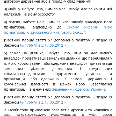
договору дарування або в порядку спадкування;
3) майно, набуте нею, ним за час шлюбу, але за кошти, які
належали їй, йому особисто;
4) житло, набуте нею, ним за час шлюбу внаслідок його
приватизації відповідно до
Закону України "Про
приватизацію державного житлового фонду"
;
{Частину першу статті 57 доповнено пунктом 4 згідно із
Законом
№ 4766-VI від 17.05.2012
}
5) земельна ділянка, набута нею, ним за час шлюбу
внаслідок приватизації земельної ділянки, що перебувала у
її, його користуванні, або одержана внаслідок приватизації
земельних ділянок державних і комунальних
сільськогосподарських підприємств, установ та
організацій, або одержана із земель державної і
комунальної власності в межах норм безоплатної
приватизації, визначених
Земельним кодексом України
.
{Частину першу статті 57 доповнено пунктом 5 згідно із
Законом
№ 4766-VI від 17.05.2012
}
2. Особистою приватною власністю дружини та чоловіка є
речі індивідуального користування, в тому числі