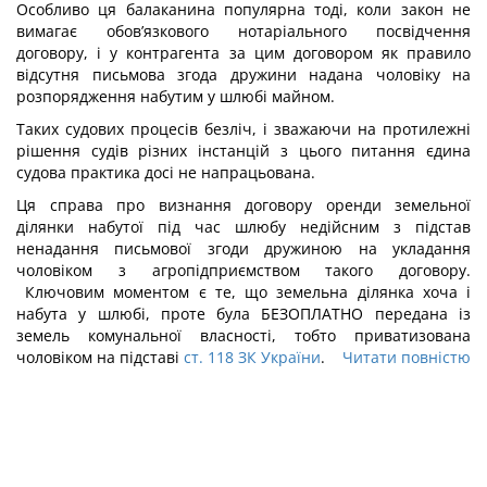
Особливо ця балаканина популярна тоді, коли закон не
вимагає обов’язкового нотаріального посвідчення
договору, і у контрагента за цим договором як правило
відсутня письмова згода дружини надана чоловіку на
розпорядження набутим у шлюбі майном.
Таких судових процесів безліч, і зважаючи на протилежні
рішення судів різних інстанцій з цього питання єдина
судова практика досі не напрацьована.
Ця справа про визнання договору оренди земельної
ділянки набутої під час шлюбу недійсним з підстав
ненадання письмової згоди дружиною на укладання
чоловіком з агропідприємством такого договору.
Ключовим моментом є те, що земельна ділянка хоча і
набута у шлюбі, проте була БЕЗОПЛАТНО передана із
земель комунальної власності, тобто приватизована
чоловіком на підставі
ст. 118 ЗК України
.
Читати повністю