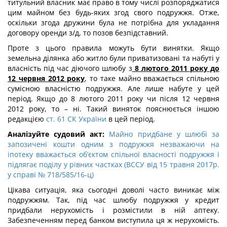
титульний власник має право в тому числі розпоряджатися
цим майном без будь-яких згод свого подружжя. Отже,
оскільки згода дружини була не потрібна для укладання
договору оренди з/д, то позов безпідставний.
Проте з цього правила можуть бути винятки. Якщо
земельна ділянка або житло були приватизовані та набуті у
власність під час діючого шлюбу з
8 лютого 2011 року до
12 червня 2012 року
, то таке майно вважається спільною
сумісною власністю подружжя. Але лише набуте у цей
період. Якщо до 8 лютого 2011 року чи після 12 червня
2012 року, то – ні. Такий виняток пояснюється іншою
редакцією
ст. 61 СК України
в цей період.
Аналізуйте судовий акт:
Майно придбане у шлюбі за
запозичені кошти одним з подружжя незважаючи на
іпотеку вважається об’єктом спільної власності подружжя і
підлягає поділу у рівних частках (ВССУ від 15 травня 2017р.
у справі № 718/585/16-ц)
Цікава ситуація, яка сьогодні доволі часто виникає між
подружжям. Так, під час шлюбу подружжя у кредит
придбали нерухомість і розмістили в ній аптеку.
Забезпеченням перед банком виступила ця ж нерухомість.