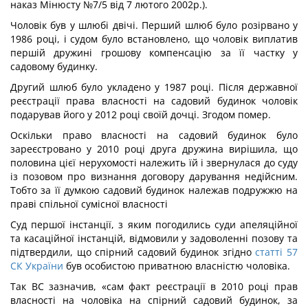
наказ Мінюсту №7/5 від 7 лютого 2002р.).
Чоловік був у шлюбі двічі. Перший шлюб було розірвано у
1986 році, і судом було встановлено, що чоловік виплатив
першій дружині грошову компенсацію за її частку у
садовому будинку.
Другий шлюб було укладено у 1987 році. Після державної
реєстрації права власності на садовий будинок чоловік
подарував його у 2012 році своїй дочці. Згодом помер.
Оскільки право власності на садовий будинок було
зареєстровано у 2010 році друга дружина вирішила, що
половина цієї нерухомості належить їй і звернулася до суду
із позовом про визнання договору дарування недійсним.
Тобто за її думкою садовий будинок належав подружжю на
праві спільної сумісної власності
Суд першої інстанції, з яким погодились суди апеляційної
та касаційної інстанцій, відмовили у задоволенні позову та
підтвердили, що спірний садовий будинок згідно
статті 57
СК України
був особистою приватною власністю чоловіка.
Так ВС зазначив, «сам факт реєстрації в 2010 році прав
власності на чоловіка на спірний садовий будинок, за