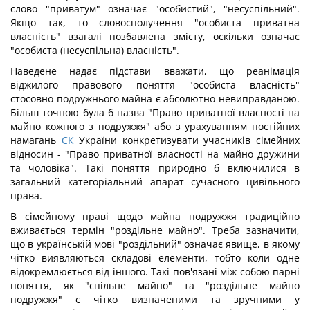
слово "приватум" означає "особистий", "несуспільний".
Якщо так, то словосполучення "особиста приватна
власність" взагалі позбавлена змісту, оскільки означає
"особиста (несуспільна) власність".
Наведене надає підстави вважати, що реанімація
віджилого правового поняття "особиста власність"
стосовно подружнього майна є абсолютно невиправданою.
Більш точною була б назва "Право приватної власності на
майно кожного з подружжя" або з урахуванням постійних
намагань
СК
України конкретизувати учасників сімейних
відносин - "Право приватної власності на майно дружини
та чоловіка". Такі поняття природно б включилися в
загальний категоріальний апарат сучасного цивільного
права.
В сімейному праві щодо майна подружжя традиційно
вживається термін "роздільне майно". Треба зазначити,
що в українській мові "роздільний" означає явище, в якому
чітко виявляються складові елементи, тобто коли одне
відокремлюється від іншого. Такі пов'язані між собою парні
поняття, як "спільне майно" та "роздільне майно
подружжя" є чітко визначеними та зручними у