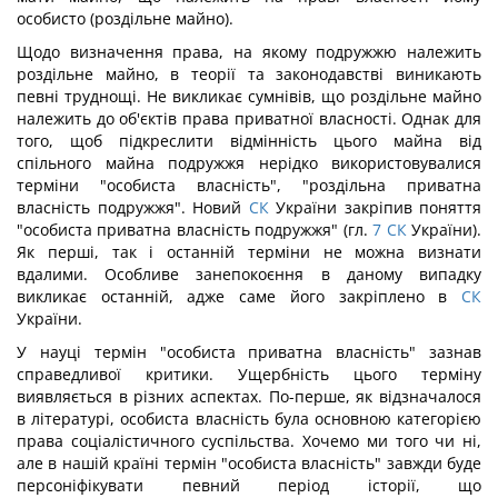
особисто (роздільне майно).
Щодо визначення права, на якому подружжю належить
роздільне майно, в теорії та законодавстві виникають
певні труднощі. Не викликає сумнівів, що роздільне майно
належить до об'єктів права приватної власності. Однак для
того, щоб підкреслити відмінність цього майна від
спільного майна подружжя нерідко використовувалися
терміни "особиста власність", "роздільна приватна
власність подружжя". Новий
СК
України закріпив поняття
"особиста приватна власність подружжя" (гл.
7
СК
України).
Як перші, так і останній терміни не можна визнати
вдалими. Особливе занепокоєння в даному випадку
викликає останній, адже саме його закріплено в
СК
України.
У науці термін "особиста приватна власність" зазнав
справедливої критики. Ущербність цього терміну
виявляється в різних аспектах. По-перше, як відзначалося
в літературі, особиста власність була основною категорією
права соціалістичного суспільства. Хочемо ми того чи ні,
але в нашій країні термін "особиста власність" завжди буде
персоніфікувати певний період історії, що