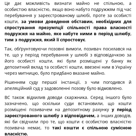
Це дає можливість визнати майно не спільною, а
особистою власністю, якщо воно набуто подружжям під час
перебування у зареєстрованому шлюбі, проте за особисті
кошти,
за умови доведення обставин, необхідних для
спростування презумпції спільності права власності
подружжя на майно, яке набуте ними в період шлюбу,
тим з подружжя, який її спростовує
.
Так, обґрунтовуючи позовні вимоги, позивач посилався на
те, що у період перебування у шлюбі з відповідачкою за
його особисті кошти, які були розміщені у банку як
депозитний вклад та особисті кошти, ввезені ним в Україну
через митницю, було придбано вказане майно.
Рішенням суду першої інстанції, з чим погодився й
апеляційний суд у задоволенні позову було відмовлено.
ВС також відхилив доводи скаржника. Серед іншого було
зазначено, що оскільки суди встановили, що кошти
розміщені позивачем на депозитному рахунку
у період
зареєстрованого шлюбу з відповідачем,
а інших доводів,
які би свідчили про те, що кошти є особистою власністю
позивача немає, то
такі кошти є спільною сумісною
власністю.