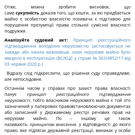
Отже, можна зробити висновок, що
саме
сукупність
доказів того, що кошти, за які придбається
майно є особистою власністю позивача є підставою для
порушення презумпції права спільної сумісної власності
подружжя.
Аналізуйте судовий акт:
Принцип реєстраційного
підтвердження володіння нерухомістю застосовується не
завжди або інколи важливіше, коли нерухоме майно було
введено в експлуатацію (ВС/КЦС у справі № 363/4852/17 від
03 червня 2020 р.)
Відразу слід підкреслити, що рішення суду справедливе,
але непослідовне.
Останнім часом у справах про захист права власності
панує
принцип реєстраційного підтвердження
нерухомості
, тобто власником нерухомого майна є той хто
зазначений у паперових правовстановлюючих документах
або записаний у Державному реєстрі речових прав на
нерухоме майно. По – іншому це також
називають
принципом внесення
, у відповідності до якого
право, яке підлягає державній реєстрації, виникає у особи