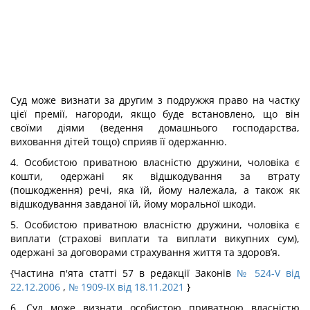
Суд може визнати за другим з подружжя право на частку
цієї премії, нагороди, якщо буде встановлено, що він
своїми діями (ведення домашнього господарства,
виховання дітей тощо) сприяв її одержанню.
4. Особистою приватною власністю дружини, чоловіка є
кошти, одержані як відшкодування за втрату
(пошкодження) речі, яка їй, йому належала, а також як
відшкодування завданої їй, йому моральної шкоди.
5. Особистою приватною власністю дружини, чоловіка є
виплати (страхові виплати та виплати викупних сум),
одержані за договорами страхування життя та здоров’я.
{Частина п'ята статті 57 в редакції Законів
№ 524-V від
22.12.2006
,
№ 1909-IX від 18.11.2021
}
6. Суд може визнати особистою приватною власністю