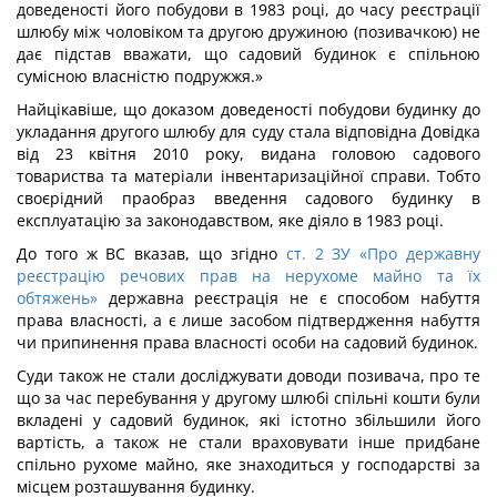
доведеності його побудови в 1983 році, до часу реєстрації
шлюбу між чоловіком та другою дружиною (позивачкою) не
дає підстав вважати, що садовий будинок є спільною
сумісною власністю подружжя.»
Найцікавіше, що доказом доведеності побудови будинку до
укладання другого шлюбу для суду стала відповідна Довідка
від 23 квітня 2010 року, видана головою садового
товариства та матеріали інвентаризаційної справи. Тобто
своєрідний праобраз введення садового будинку в
експлуатацію за законодавством, яке діяло в 1983 році.
До того ж ВС вказав, що згідно
ст. 2 ЗУ «Про державну
реєстрацію речових прав на нерухоме майно та їх
обтяжень»
державна реєстрація не є способом набуття
права власності, а є лише засобом підтвердження набуття
чи припинення права власності особи на садовий будинок.
Суди також не стали досліджувати доводи позивача, про те
що за час перебування у другому шлюбі спільні кошти були
вкладені у садовий будинок, які істотно збільшили його
вартість, а також не стали враховувати інше придбане
спільно рухоме майно, яке знаходиться у господарстві за
місцем розташування будинку.