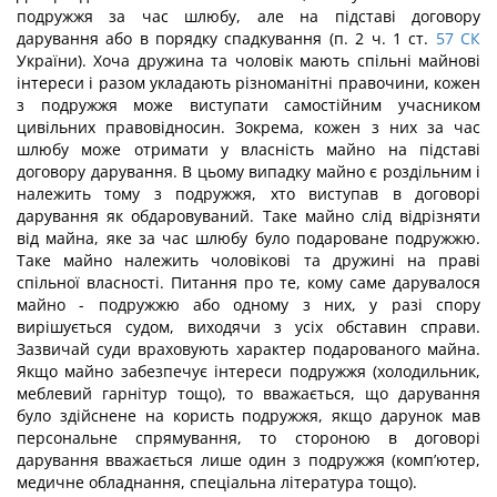
подружжя за час шлюбу, але на підставі договору
дарування або в порядку спадкування (п. 2 ч. 1 ст.
57
СК
України). Хоча дружина та чоловік мають спільні майнові
інтереси і разом укладають різноманітні правочини, кожен
з подружжя може виступати самостійним учасником
цивільних правовідносин. Зокрема, кожен з них за час
шлюбу може отримати у власність майно на підставі
договору дарування. В цьому випадку майно є роздільним і
належить тому з подружжя, хто виступав в договорі
дарування як обдаровуваний. Таке майно слід відрізняти
від майна, яке за час шлюбу було подароване подружжю.
Таке майно належить чоловікові та дружині на праві
спільної власності. Питання про те, кому саме дарувалося
майно - подружжю або одному з них, у разі спору
вирішується судом, виходячи з усіх обставин справи.
Зазвичай суди враховують характер подарованого майна.
Якщо майно забезпечує інтереси подружжя (холодильник,
меблевий гарнітур тощо), то вважається, що дарування
було здійснене на користь подружжя, якщо дарунок мав
персональне спрямування, то стороною в договорі
дарування вважається лише один з подружжя (комп’ютер,
медичне обладнання, спеціальна література тощо).