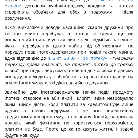
України
договори купівлі-продажу, кредиту та іпотеки
створюють обов’язки для обох з подружжя і після
розлучення.
ВССУ відхиляючи доводи касаційної скарги дружини про
те, що майно перебуває в іпотеці, а кредит ще не
виплачений і виплачується лише нею, відмітив наступне.
Факт перебування цього майна під обтяженням не
порушує прав іпотекодержателя при поділі такого майна,
адже відповідно до
ч. 2 ст. 23 ЗУ «Про іпотеку»
- "
наслідки
переходу права власності на предмет іпотеки до третьої
особи
" при поділі нерухомості навпіл до чоловіка в даному
випадку переходять усі обов’язки та права іпотекодавця на
аналогічних умовах, які діють для його дружини.
Звичайно, для іпотекодержателя такий поділ предмету
іпотеки створює не аби який клопіт, адже незрозуміло
яким чином діяти, коли платити за кредитом буде лише
однин із членів подружжя, і не всю передбачену
кредитним договором суму, а половину. Інший, наприклад
чоловік, який фактично не користується нерухомістю,
платити не буде. Проте це як то кажуть життя, і надалі
будуть нові суди.