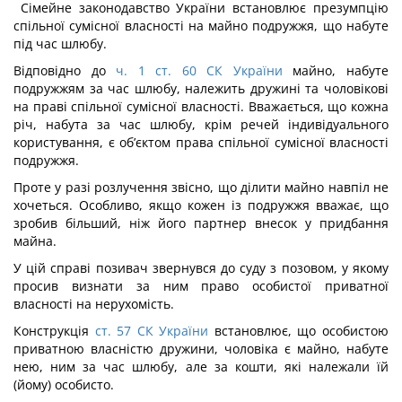
Сімейне законодавство України встановлює презумпцію
спільної сумісної власності на майно подружжя, що набуте
під час шлюбу.
Відповідно до
ч. 1 ст. 60 СК України
майно, набуте
подружжям за час шлюбу, належить дружині та чоловікові
на праві спільної сумісної власності. Вважається, що кожна
річ, набута за час шлюбу, крім речей індивідуального
користування, є об’єктом права спільної сумісної власності
подружжя.
Проте у разі розлучення звісно, що ділити майно навпіл не
хочеться. Особливо, якщо кожен із подружжя вважає, що
зробив більший, ніж його партнер внесок у придбання
майна.
У цій справі позивач звернувся до суду з позовом, у якому
просив визнати за ним право особистої приватної
власності на нерухомість.
Конструкція
ст. 57 СК України
встановлює, що особистою
приватною власністю дружини, чоловіка є майно, набуте
нею, ним за час шлюбу, але за кошти, які належали їй
(йому) особисто.