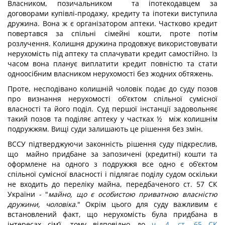
Власником, позичальником та іпотекодавцем за
договорами купівлі-продажу, кредиту та іпотеки виступила
дружина. Вона ж є організатором аптеки. Частково кредит
повертався за спільні сімейні кошти, проте потім
розлучення. Колишня дружина продовжує використовувати
нерухомість під аптеку та сплачувати кредит самостійно. Із
часом вона планує виплатити кредит повністю та стати
одноосібним власником нерухомості без жодних обтяжень.
Проте, несподівано колишній чоловік подає до суду позов
про визнання нерухомості об’єктом спільної сумісної
власності та його поділ. Суд першої інстанції задовольняє
такий позов та поділяє аптеку у частках ½ між колишнім
подружжям. Вищі суди залишають це рішення без змін.
ВССУ підтверджуючи законність рішення суду підкреслив,
що майно придбане за запозичені (кредитні) кошти та
оформлене на одного з подружжя все одно є об’єктом
спільної сумісної власності і підлягає поділу судом оскільки
не входить до переліку майна, передбаченого ст. 57 СК
України - "
майно, що є особистою приватною власністю
дружини, чоловіка
." Окрім цього для суду важливим є
встановлений факт, що нерухомість була придбана в
інтересах сім’ї, тому відповідно до
ч. 4, ст. 65 СК